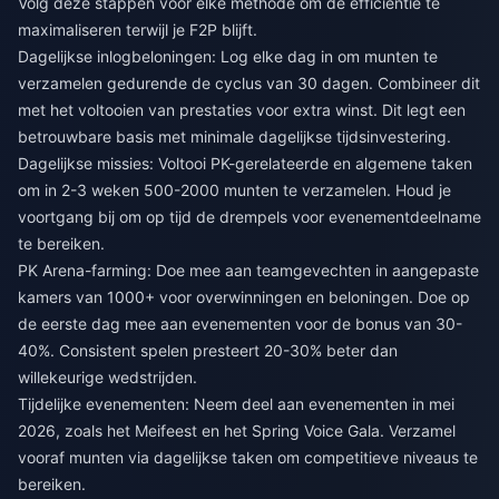
Volg deze stappen voor elke methode om de efficiëntie te
maximaliseren terwijl je F2P blijft.
Dagelijkse inlogbeloningen: Log elke dag in om munten te
verzamelen gedurende de cyclus van 30 dagen. Combineer dit
met het voltooien van prestaties voor extra winst. Dit legt een
betrouwbare basis met minimale dagelijkse tijdsinvestering.
Dagelijkse missies: Voltooi PK-gerelateerde en algemene taken
om in 2-3 weken 500-2000 munten te verzamelen. Houd je
voortgang bij om op tijd de drempels voor evenementdeelname
te bereiken.
PK Arena-farming: Doe mee aan teamgevechten in aangepaste
kamers van 1000+ voor overwinningen en beloningen. Doe op
de eerste dag mee aan evenementen voor de bonus van 30-
40%. Consistent spelen presteert 20-30% beter dan
willekeurige wedstrijden.
Tijdelijke evenementen: Neem deel aan evenementen in mei
2026, zoals het Meifeest en het Spring Voice Gala. Verzamel
vooraf munten via dagelijkse taken om competitieve niveaus te
bereiken.