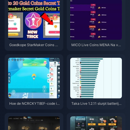
Goedkope StarMaker Coins vo
MICO Live Coins MENA Na v5.
or SupernovaX 2026 Audities
2: Goedkoopste Deals 2026
(12-23% Korting)
Hoe de NCRCKYT8EF-code in
Taka Live 1.2.11 slurpt batterij l
te wisselen voor gratis Eggy C
eeg na de update van juli 202
oins (aug 2026)
6? Oorzaken en oplossingen