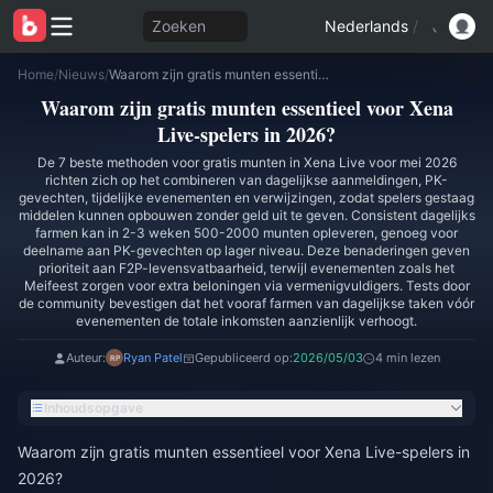
Zoeken
Nederlands
/
Home
/
Nieuws
/
Waarom zijn gratis munten essentieel voor Xena Live-spelers in 2026?
Waarom zijn gratis munten essentieel voor Xena
Live-spelers in 2026?
De 7 beste methoden voor gratis munten in Xena Live voor mei 2026
richten zich op het combineren van dagelijkse aanmeldingen, PK-
gevechten, tijdelijke evenementen en verwijzingen, zodat spelers gestaag
middelen kunnen opbouwen zonder geld uit te geven. Consistent dagelijks
farmen kan in 2-3 weken 500-2000 munten opleveren, genoeg voor
deelname aan PK-gevechten op lager niveau. Deze benaderingen geven
prioriteit aan F2P-levensvatbaarheid, terwijl evenementen zoals het
Meifeest zorgen voor extra beloningen via vermenigvuldigers. Tests door
de community bevestigen dat het vooraf farmen van dagelijkse taken vóór
evenementen de totale inkomsten aanzienlijk verhoogt.
Auteur:
Ryan Patel
Gepubliceerd op:
2026/05/03
4 min lezen
Inhoudsopgave
Waarom zijn gratis munten essentieel voor Xena Live-spelers in
2026?