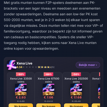
Met gratis munten kunnen F2P-spelers deelnemen aan PK-
brackets van een lager niveau en meedoen aan evenementen
zonder opwaarderingen. Deelname aan een low-tier PK kost
500-2000 munten, wat je in 2-3 weken bij elkaar kunt sparen
via dagelijkse missies. Deze munten tellen niet mee voor VIP- of
familievoortgang, waardoor ze beperkt zijn tot informeel geven
van cadeaus en basiscompetities. Spelers die sneller VIP-
toegang nodig hebben, kijken soms naar
Xena Live munten
online kopen
voor opwaarderingen.
Xena Live
Bekijk meer ›
4.34
908 verkocht
-50%
-69%
-50%
-50
Xena Live 33500
Xena Live 67500
Xena Live 202500
Xena Live 
coins
coins
coins
coin
€ 2.93
€ 7.06
€ 17.68
€ 35.
€ 5.86
€ 23.13
€ 35.40
€ 71.1
Nu kopen
Nu kopen
Nu kopen
Nu ko