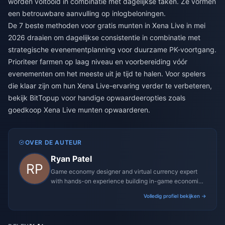
worden voltooid in combinatie met dagelijkse taken. Ze vormen
een betrouwbare aanvulling op inlogbeloningen.
De 7 beste methoden voor gratis munten in Xena Live in mei
2026 draaien om dagelijkse consistentie in combinatie met
strategische evenementplanning voor duurzame PK-voortgang.
Prioriteer farmen op laag niveau en voorbereiding vóór
evenementen om het meeste uit je tijd te halen. Voor spelers
die klaar zijn om hun Xena Live-ervaring verder te verbeteren,
bekijk BitTopup voor handige opwaardeeropties zoals
goedkoop Xena Live munten opwaarderen
.
OVER DE AUTEUR
Ryan Patel
Game economy designer and virtual currency expert
with hands-on experience building in-game economies
for MMO and mobile titles.
Volledig profiel bekijken →