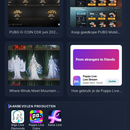
PUBG G-COIN CDK juni 2026:
Koop goedkope PUBG Mobile
Is de dubbele promo van $ 91,4
UC voor de Naruto Shippuden-
3 echt de moeite waard?
collab (juli 2026): kosten, beste
pakketten & veilig opwaardere
n
Where Winds Meet Mountain A
Hoe gebruik je de Poppo Live-
utumn Event Beloningen Juli 2
app: Complete startersgids | jul
026: Volledige Lijst, Valuta & Pr
i 2026
ioriteit
AANBEVOLEN PRODUCTEN
Bigo Live
Poppo Live
Xena Live
Diamonds
Coins