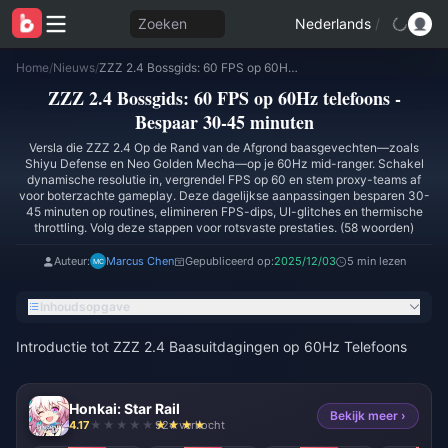
Zoeken
Nederlands
/
Home
/
Nieuws
/
ZZZ 2.4 Bossgids: 60 FPS op 60Hz telefoons - Bespaar 30-45 minuten
ZZZ 2.4 Bossgids: 60 FPS op 60Hz telefoons -
Bespaar 30-45 minuten
Versla die ZZZ 2.4 Op de Rand van de Afgrond baasgevechten—zoals
Shiyu Defense en Neo Golden Mecha—op je 60Hz mid-ranger. Schakel
dynamische resolutie in, vergrendel FPS op 60 en stem proxy-teams af
voor boterzachte gameplay. Deze dagelijkse aanpassingen besparen 30-
45 minuten op routines, elimineren FPS-dips, UI-glitches en thermische
throttling. Volg deze stappen voor rotsvaste prestaties. (58 woorden)
Auteur:
Marcus Chen
Gepubliceerd op:
2025/12/03
5 min lezen
Inhoudsopgave
Introductie tot ZZZ 2.4 Baasuitdagingen op 60Hz Telefoons
Honkai: Star Rail
Bekijk meer ›
4.17
924 verkocht