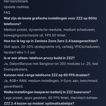
Her-benchmark.
Update routines.
FAQ
Wat zijn de beste grafische instellingen voor ZZZ op 60Hz
telefoons?
Medium preset, dynamische resolutie, medium schaduwen,
bewegingsonscherpte uit, FPS 60 limiet.
Hoe los ik lag op in Zenless Zone Zero 2.4 baasgevechten?
Sluit apps, 20-30% opslagruimte vrij, verlaag VFX/schaduwen,
herstart elke 1-2 uur.
Is er een alleen-telefoon proxy build in ZZZ?
Ja, Dialyn/Banyue met Bangboo tot 300 modules Lv. 25; test
Drempelketens.
Kunnen mid-range telefoons ZZZ op 60 FPS draaien?
Ja, 8GB+ RAM, medium instellingen, V-Sync aan, benchmark
geverifieerd.
Welke instellingen besparen batterij in ZZZ baasruns?
Lage preset, apps gesloten, 60 FPS limiet, thermisch beheer.
ZZZ 2.4 bazen op mobiel: optimalisatietips?