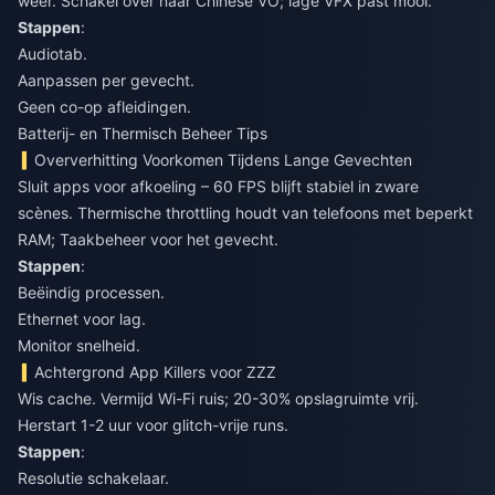
weer. Schakel over naar Chinese VO; lage VFX past mooi.
Stappen
:
Audiotab.
Aanpassen per gevecht.
Geen co-op afleidingen.
Batterij- en Thermisch Beheer Tips
Oververhitting Voorkomen Tijdens Lange Gevechten
Sluit apps voor afkoeling – 60 FPS blijft stabiel in zware
scènes. Thermische throttling houdt van telefoons met beperkt
RAM; Taakbeheer voor het gevecht.
Stappen
:
Beëindig processen.
Ethernet voor lag.
Monitor snelheid.
Achtergrond App Killers voor ZZZ
Wis cache. Vermijd Wi-Fi ruis; 20-30% opslagruimte vrij.
Herstart 1-2 uur voor glitch-vrije runs.
Stappen
:
Resolutie schakelaar.