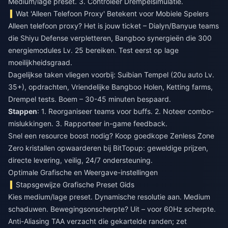
Medium/lage preset. 3. Controleer Drempelsimulatie.
Wat 'Alleen Telefoon Proxy' Betekent voor Mobiele Spelers
Alleen telefoon proxy? Het is jouw ticket – Dialyn/Banyue teams
die Shiyu Defense verpletteren, Bangboo synergieën die 300
energiemodules Lv. 25 bereiken. Test eerst op lage
moeilijkheidsgraad.
Dagelijkse taken vliegen voorbij: Suibian Tempel (20u auto Lv.
35+), opdrachten, Vriendelijke Bangboo Holen, Ketting farms,
Drempel tests. Boem – 30-45 minuten bespaard.
Stappen
: 1. Reorganiseer teams voor buffs. 2. Noteer combo-
mislukkingen. 3. Rapporteer in-game feedback.
Snel een resource boost nodig? Koop
goedkope Zenless Zone
Zero kristallen opwaarderen
bij BitTopup: geweldige prijzen,
directe levering, veilig, 24/7 ondersteuning.
Optimale Grafische en Weergave-instellingen
Stapsgewijze Grafische Preset Gids
Kies medium/lage preset. Dynamische resolutie aan. Medium
schaduwen. Bewegingsonscherpte? Uit – voor 60Hz scherpte.
Anti-Aliasing TAA verzacht die gekartelde randen; zet