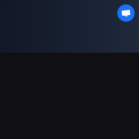
Ondersteunde betalingen
Partner
Genshin Impact Wiki
Honkai: Star Rail WIKI
Zenless Zone Zero WIKI