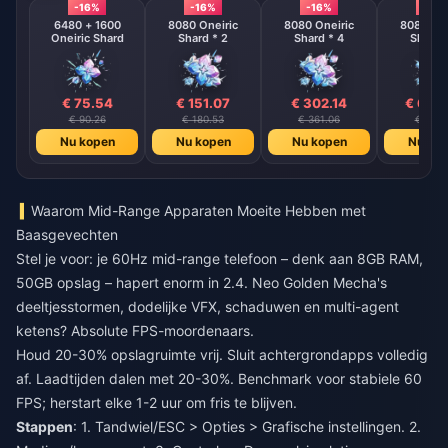
-16%
-16%
-16%
-16%
6480 + 1600
8080 Oneiric
8080 Oneiric
8080 One
Oneiric Shard
Shard * 2
Shard * 4
Shard 
€ 75.54
€ 151.07
€ 302.14
€ 604
€ 90.26
€ 180.53
€ 361.06
€ 722.
Nu kopen
Nu kopen
Nu kopen
Nu ko
Waarom Mid-Range Apparaten Moeite Hebben met
Baasgevechten
Stel je voor: je 60Hz mid-range telefoon – denk aan 8GB RAM,
50GB opslag – hapert enorm in 2.4. Neo Golden Mecha's
deeltjesstormen, dodelijke VFX, schaduwen en multi-agent
ketens? Absolute FPS-moordenaars.
Houd 20-30% opslagruimte vrij. Sluit achtergrondapps volledig
af. Laadtijden dalen met 20-30%. Benchmark voor stabiele 60
FPS; herstart elke 1-2 uur om fris te blijven.
Stappen
: 1. Tandwiel/ESC > Opties > Grafische instellingen. 2.