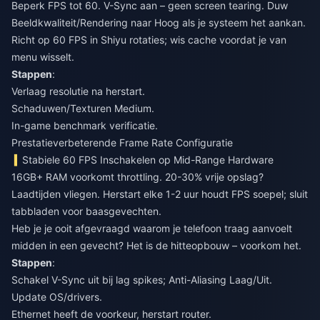
Beperk FPS tot 60. V-Sync aan – geen screen tearing. Duw
Beeldkwaliteit/Rendering naar Hoog als je systeem het aankan.
Richt op 60 FPS in Shiyu rotaties; wis cache voordat je van
menu wisselt.
Stappen
:
Verlaag resolutie na herstart.
Schaduwen/Texturen Medium.
In-game benchmark verificatie.
Prestatieverbeterende Frame Rate Configuratie
Stabiele 60 FPS Inschakelen op Mid-Range Hardware
16GB+ RAM voorkomt throttling. 20-30% vrije opslag?
Laadtijden vliegen. Herstart elke 1-2 uur houdt FPS soepel; sluit
tabbladen voor baasgevechten.
Heb je je ooit afgevraagd waarom je telefoon traag aanvoelt
midden in een gevecht? Het is de hitteopbouw – voorkom het.
Stappen
:
Schakel V-Sync uit bij lag spikes; Anti-Aliasing Laag/Uit.
Update OS/drivers.
Ethernet heeft de voorkeur, herstart router.