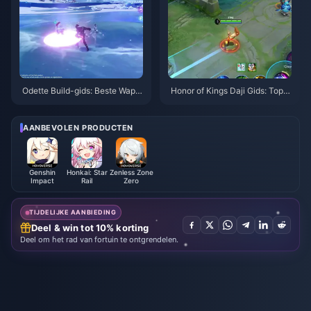
Odette Build-gids: Beste Wape
Honor of Kings Daji Gids: Top 1
ns, Artefacten & Teams | Augus
0 Trucs | augustus 2026
tus 2026
AANBEVOLEN PRODUCTEN
Genshin
Honkai: Star
Zenless Zone
Impact
Rail
Zero
TIJDELIJKE AANBIEDING
Deel & win tot 10% korting
Deel om het rad van fortuin te ontgrendelen.