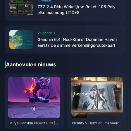
Vorige
ZZZ 2.4 Ridu Wekelijkse Reset: 105 Poly
elke maandag UTC+8
Volgende
Genshin 6.4: Nod-Krai of Dornman Haven
eerst? De slimme verkenningsroutekaart
Aanbevolen nieuws
Mitya Genshin Impact Gids | A
Identity V Herztier Emil Vaardig
ugustus 2026
heden- en Gidsoverzicht | Aug