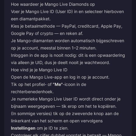
Hoe waardeer je Mango Live Diamonds op
Voer je Mango Live ID (User ID) in en selecteer hierboven
een diamantpakket.
Kies je betaalmethode — PayPal, creditcard, Apple Pay,
Google Pay of crypto — en reken af.
Je Mango-diamanten worden automatisch bijgeschreven
op je account, meestal binnen 1–2 minuten.
Inloggen in de app is nooit nodig: dit is een opwaardering
via alleen je UID, dus je deelt nooit je wachtwoord.
Hoe vind je je Mango Live ID
Open de Mango Live-app en log in op je account.
Tik op het profiel- of
"Me"
-icoon in de
rechterbenedenhoek.
Je numerieke Mango Live User ID wordt direct onder je
bijnaam weergegeven — tik erop om het te kopiëren.
(In sommige versies) tik op de zwevende knop aan de
linkerkant van het scherm en open vervolgens
Instellingen
om je ID te zien.
Controleer elk cijfer dubbel voordat je betaalt — Mango