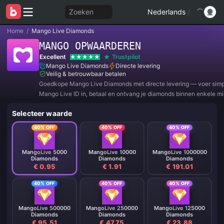
Zoeken
Nederlands
/
Home
/
Mango Live Diamonds
MANGO OPWAARDEREN
Excellent
Trustpilot
Mango Live Diamonds
Directe levering
Veilig & betrouwbaar betalen
Goedkope Mango Live Diamonds met directe levering — voer sim
Mango Live ID in, betaal en ontvang je diamonds binnen enkele mi
Geen inloggegevens of wachtwoord nodig, veilig afrekenen, tot 40
Selecteer waarde
40% OFF
40% OFF
40% OFF
MangoLive 5000
MangoLive 10000
MangoLive 1000000
Diamonds
Diamonds
Diamonds
€ 0.95
€ 1.91
€ 191.01
40% OFF
40% OFF
40% OFF
MangoLive 500000
MangoLive 250000
MangoLive 125000
Diamonds
Diamonds
Diamonds
€ 95.51
€ 47.75
€ 23.88