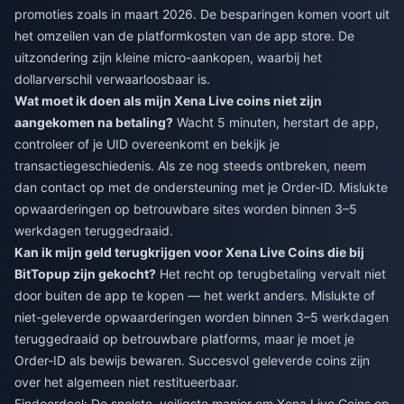
promoties zoals in maart 2026. De besparingen komen voort uit
het omzeilen van de platformkosten van de app store. De
uitzondering zijn kleine micro-aankopen, waarbij het
dollarverschil verwaarloosbaar is.
Wat moet ik doen als mijn Xena Live coins niet zijn
aangekomen na betaling?
Wacht 5 minuten, herstart de app,
controleer of je UID overeenkomt en bekijk je
transactiegeschiedenis. Als ze nog steeds ontbreken, neem
dan contact op met de ondersteuning met je Order-ID. Mislukte
opwaarderingen op betrouwbare sites worden binnen 3–5
werkdagen teruggedraaid.
Kan ik mijn geld terugkrijgen voor Xena Live Coins die bij
BitTopup zijn gekocht?
Het recht op terugbetaling vervalt niet
door buiten de app te kopen — het werkt anders. Mislukte of
niet-geleverde opwaarderingen worden binnen 3–5 werkdagen
teruggedraaid op betrouwbare platforms, maar je moet je
Order-ID als bewijs bewaren. Succesvol geleverde coins zijn
over het algemeen niet restitueerbaar.
Eindoordeel: De snelste, veiligste manier om Xena Live Coins op