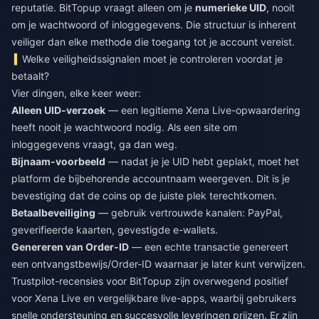
reputatie. BitTopup vraagt alleen om je
numerieke UID
, nooit
om je wachtwoord of inloggegevens. Die structuur is inherent
veiliger dan elke methode die toegang tot je account vereist.
Welke veiligheidssignalen moet je controleren voordat je
betaalt?
Vier dingen, elke keer weer:
Alleen UID-verzoek
— een legitieme Xena Live-opwaardering
heeft nooit je wachtwoord nodig. Als een site om
inloggegevens vraagt, ga dan weg.
Bijnaam-voorbeeld
— nadat je je UID hebt geplakt, moet het
platform de bijbehorende accountnaam weergeven. Dit is je
bevestiging dat de coins op de juiste plek terechtkomen.
Betaalbeveiliging
— gebruik vertrouwde kanalen: PayPal,
geverifieerde kaarten, gevestigde e-wallets.
Genereren van Order-ID
— een echte transactie genereert
een ontvangstbewijs/Order-ID waarnaar je later kunt verwijzen.
Trustpilot-recensies voor BitTopup zijn overwegend positief
voor Xena Live en vergelijkbare live-apps, waarbij gebruikers
snelle ondersteuning en succesvolle leveringen prijzen. Er zijn