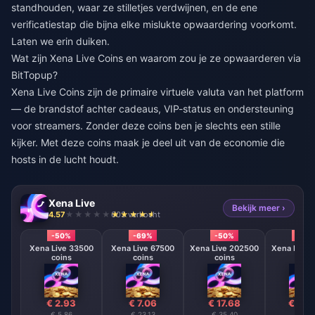
standhouden, waar ze stilletjes verdwijnen, en de ene
verificatiestap die bijna elke mislukte opwaardering voorkomt.
Laten we erin duiken.
Wat zijn Xena Live Coins en waarom zou je ze opwaarderen via
BitTopup?
Xena Live Coins zijn de primaire virtuele valuta van het platform
— de brandstof achter cadeaus, VIP-status en ondersteuning
voor streamers. Zonder deze coins ben je slechts een stille
kijker. Met deze coins maak je deel uit van de economie die
hosts in de lucht houdt.
Xena Live
Bekijk meer ›
4.57
603 verkocht
-50%
-69%
-50%
-50
Xena Live 33500
Xena Live 67500
Xena Live 202500
Xena Live 
coins
coins
coins
coin
€ 2.93
€ 7.06
€ 17.68
€ 35.
€ 5.86
€ 23.13
€ 35.40
€ 71.1