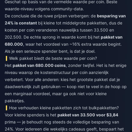
Geschat op basis van de vermelde waarde per coin. Beste
waarde-niveau volgens community-data.
De conclusie die de ruwe prijzen verbergen: de
besparing van
24% is constant
bij kleine tot middelgrote pakketten, dus de
kosten per coin veranderen nauwelijks tussen 33.500 en
202.500. De echte sprong in waarde komt bij het
pakket van
680.000
, waar het voordeel van ~16% extra waarde begint.
Als je een serieuze spender bent, is dat je doel.
Welk pakket biedt de beste waarde per coin?
Het
pakket van 680.000 coins
, zonder twijfel. Het is het enige
niveau waarop de kostenstructuur per coin aanzienlijk
verbetert. Voor alle anderen: kies het grootste pakket dat je
daadwerkelijk zult gebruiken — koop niet te veel in de hoop op
een marginaal voordeel, maar ga ook niet voor kleine
pakketjes.
Hoe verhouden kleine pakketten zich tot bulkpakketten?
Voor kleine spenders is het
pakket van 33.500 voor $3,84
prima — je behoudt nog steeds de volledige besparing van
24%. Voor iedereen die wekelijks cadeaus geeft, bespaart het