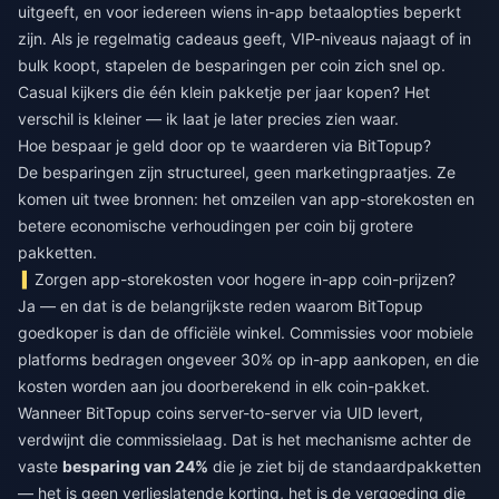
uitgeeft, en voor iedereen wiens in-app betaalopties beperkt
zijn. Als je regelmatig cadeaus geeft, VIP-niveaus najaagt of in
bulk koopt, stapelen de besparingen per coin zich snel op.
Casual kijkers die één klein pakketje per jaar kopen? Het
verschil is kleiner — ik laat je later precies zien waar.
Hoe bespaar je geld door op te waarderen via BitTopup?
De besparingen zijn structureel, geen marketingpraatjes. Ze
komen uit twee bronnen: het omzeilen van app-storekosten en
betere economische verhoudingen per coin bij grotere
pakketten.
Zorgen app-storekosten voor hogere in-app coin-prijzen?
Ja — en dat is de belangrijkste reden waarom BitTopup
goedkoper is dan de officiële winkel. Commissies voor mobiele
platforms bedragen ongeveer 30% op in-app aankopen, en die
kosten worden aan jou doorberekend in elk coin-pakket.
Wanneer BitTopup coins server-to-server via UID levert,
verdwijnt die commissielaag. Dat is het mechanisme achter de
vaste
besparing van 24%
die je ziet bij de standaardpakketten
— het is geen verlieslatende korting, het is de vergoeding die