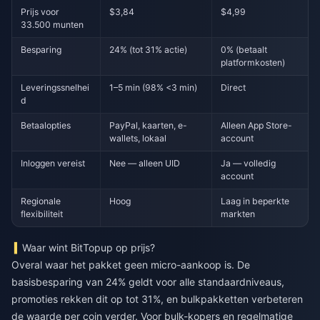
Prijs voor
$3,84
$4,99
33.500 munten
Besparing
24% (tot 31% actie)
0% (betaalt
platformkosten)
Leveringssnelhei
1–5 min (98% <3 min)
Direct
d
Betaalopties
PayPal, kaarten, e-
Alleen App Store-
wallets, lokaal
account
Inloggen vereist
Nee — alleen UID
Ja — volledig
account
Regionale
Hoog
Laag in beperkte
flexibiliteit
markten
Waar wint BitTopup op prijs?
Overal waar het pakket geen micro-aankoop is. De
basisbesparing van 24% geldt voor alle standaardniveaus,
promoties rekken dit op tot 31%, en bulkpakketten verbeteren
de waarde per coin verder. Voor bulk-kopers en regelmatige