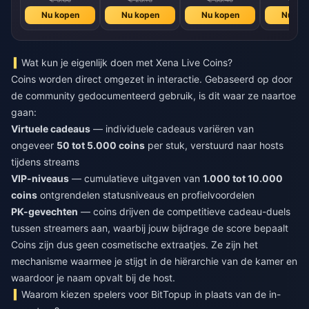
Nu kopen
Nu kopen
Nu kopen
Nu ko
Wat kun je eigenlijk doen met Xena Live Coins?
Coins worden direct omgezet in interactie. Gebaseerd op door
de community gedocumenteerd gebruik, is dit waar ze naartoe
gaan:
Virtuele cadeaus
— individuele cadeaus variëren van
ongeveer
50 tot 5.000 coins
per stuk, verstuurd naar hosts
tijdens streams
VIP-niveaus
— cumulatieve uitgaven van
1.000 tot 10.000
coins
ontgrendelen statusniveaus en profielvoordelen
PK-gevechten
— coins drijven de competitieve cadeau-duels
tussen streamers aan, waarbij jouw bijdrage de score bepaalt
Coins zijn dus geen cosmetische extraatjes. Ze zijn het
mechanisme waarmee je stijgt in de hiërarchie van de kamer en
waardoor je naam opvalt bij de host.
Waarom kiezen spelers voor BitTopup in plaats van de in-