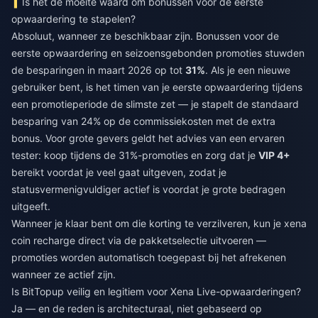
Is het de moeite waard om bonussen voor de eerste
opwaardering te stapelen?
Absoluut, wanneer ze beschikbaar zijn. Bonussen voor de
eerste opwaardering en seizoensgebonden promoties stuwden
de besparingen in maart 2026 op tot
31%
. Als je een nieuwe
gebruiker bent, is het timen van je eerste opwaardering tijdens
een promotieperiode de slimste zet — je stapelt de standaard
besparing van 24% op de commissiekosten met de extra
bonus. Voor grote gevers geldt het advies van een ervaren
tester: koop tijdens de 31%-promoties en zorg dat je
VIP 4+
bereikt voordat je veel gaat uitgeven, zodat je
statusvermenigvuldiger actief is voordat je grote bedragen
uitgeeft.
Wanneer je klaar bent om die korting te verzilveren, kun je
xena
coin recharge
direct via de pakketselectie uitvoeren —
promoties worden automatisch toegepast bij het afrekenen
wanneer ze actief zijn.
Is BitTopup veilig en legitiem voor Xena Live-opwaarderingen?
Ja — en de reden is architecturaal, niet gebaseerd op