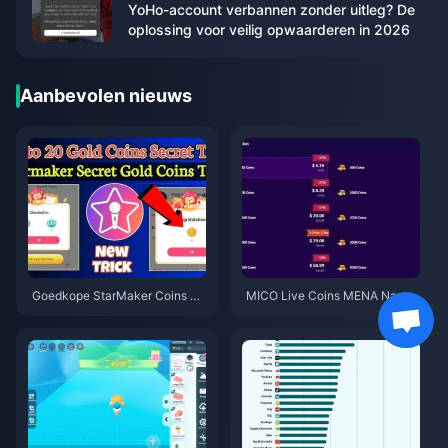
YoHo-account verbannen zonder uitleg? De
oplossing voor veilig opwaarderen in 2026
Aanbevolen nieuws
Goedkope StarMaker Coins vo
MICO Live Coins MENA Na v5.
or SupernovaX 2026 Audities
2: Goedkoopste Deals 2026
(12-23% Korting)