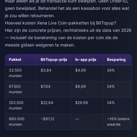
maar alleen als je de transactie kunt bewijzen. Geen Order-ID,
geen bewijslast. Behandel het als een kassabon voor alles wat
je zou willen retourneren.
Hoeveel kosten Xena Live Coin-pakketten bij BitTopup?
Hier zijn de concrete prijzen, rechtstreeks uit de data van 2026
— inclusief de berekening van de kosten per coin die de
meeste gidsen weigeren te maken.
Pakket
BitTopup-prijs
In-app prijs
Besparing
33.500
$3,84
$4,99
24%
munten
67.500
$7,64
$9,99
24%
munten
202.500
$22,94
$29,99
24%
munten
680.000
~$91,12
—
~16% betere
munten
waarde