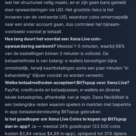
wat het structureel veilig maakt, en er zijn geen bans gemeld
door opwaarderingen via UID. Het grootste risico is het
invoeren van de verkeerde UID, waardoor coins onherroepelijk
naar een ander account gaan, dus controleer het bijnaam-
voorbeeld voordat je betaalt.
Hoe lang duurt het voordat een Xena Live coin-
opwaardering aankomt?
Meestal 1–5 minuten, waarbij 98%
van de bestellingen binnen 3 minuten is voltooid. De
betaalmethode is van belang: e-wallets bevestigen bijna
onmiddellijk, terwijl kaartbetalingen soms een paar minuten "in
behandeling" blijven voordat ze worden verwerkt.
Welke betaalmethoden accepteert BitTopup voor Xena Live?
PayPal, creditcards en betaalpassen, e-wallets en diverse
lokale betaalopties, afhankelijk van je regio. Deze flexibiliteit is
een belangrijke reden waarom spelers in markten met beperkte
in-app betaalondersteuning BitTopup gebruiken.
Is het goedkoper om Xena Live Coins te kopen op BitTopup
dan in-app?
Ja — meestal 24% goedkoper (33.500 coins
kosten $3,84 versus $4,99 in-app), oplopend tot 31% tijdens