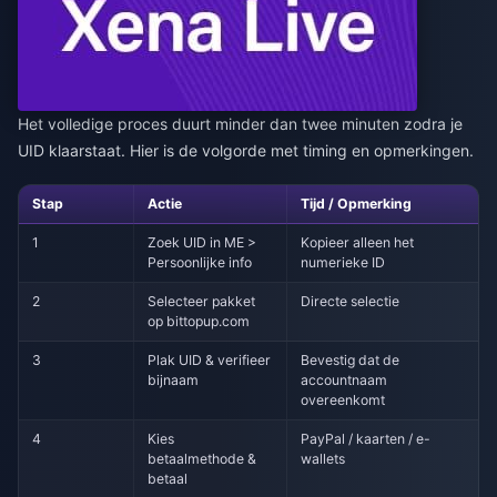
Het volledige proces duurt minder dan twee minuten zodra je
UID klaarstaat. Hier is de volgorde met timing en opmerkingen.
Stap
Actie
Tijd / Opmerking
1
Zoek UID in ME >
Kopieer alleen het
Persoonlijke info
numerieke ID
2
Selecteer pakket
Directe selectie
op bittopup.com
3
Plak UID & verifieer
Bevestig dat de
bijnaam
accountnaam
overeenkomt
4
Kies
PayPal / kaarten / e-
betaalmethode &
wallets
betaal