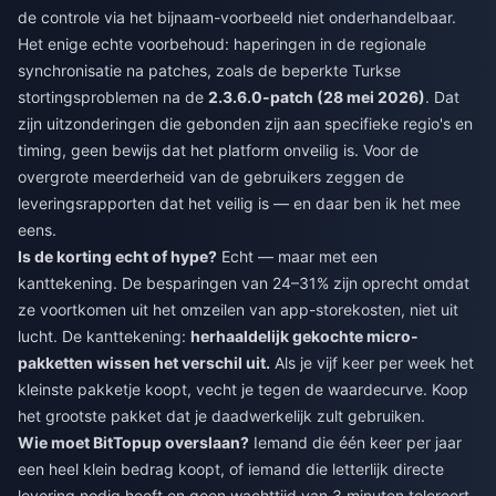
de controle via het bijnaam-voorbeeld niet onderhandelbaar.
Het enige echte voorbehoud: haperingen in de regionale
synchronisatie na patches, zoals de beperkte Turkse
stortingsproblemen na de
2.3.6.0-patch (28 mei 2026)
. Dat
zijn uitzonderingen die gebonden zijn aan specifieke regio's en
timing, geen bewijs dat het platform onveilig is. Voor de
overgrote meerderheid van de gebruikers zeggen de
leveringsrapporten dat het veilig is — en daar ben ik het mee
eens.
Is de korting echt of hype?
Echt — maar met een
kanttekening. De besparingen van 24–31% zijn oprecht omdat
ze voortkomen uit het omzeilen van app-storekosten, niet uit
lucht. De kanttekening:
herhaaldelijk gekochte micro-
pakketten wissen het verschil uit.
Als je vijf keer per week het
kleinste pakketje koopt, vecht je tegen de waardecurve. Koop
het grootste pakket dat je daadwerkelijk zult gebruiken.
Wie moet BitTopup overslaan?
Iemand die één keer per jaar
een heel klein bedrag koopt, of iemand die letterlijk directe
levering nodig heeft en geen wachttijd van 3 minuten tolereert.