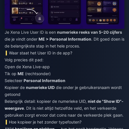
Je Xena Live User ID is een
numerieke reeks van 5–20 cijfers
die je vindt onder
ME > Personal Information
. Dit goed doen is
de belangrijkste stap in het hele proces.
Waar staat het User ID in de app?
Volg precies dit pad:
Open de Xena Live-app
Tik op
ME
(rechtsonder)
Selecteer
Personal Information
Kopieer de
numerieke UID
die onder je gebruikersnaam wordt
getoond
Belangrijk detail: kopieer de numerieke UID,
niet de "Show ID"-
weergave
. Dit is niet altijd hetzelfde veld, en het verkeerde
gebruiken zorgt ervoor dat coins naar de verkeerde plek gaan.
Hoe kopieer je het zonder typefouten?
Altijd
kopiëren en plakken
— typ het nooit handmatig. Volgens