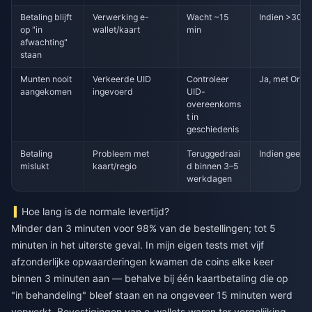
Betaling blijft
Verwerking e-
Wacht ~15
Indien >30 m
op "in
wallet/kaart
min
afwachting"
staan
Munten nooit
Verkeerde UID
Controleer
Ja, met Orde
aangekomen
ingevoerd
UID-
overeenkoms
t in
geschiedenis
Betaling
Probleem met
Teruggedraai
Indien geen 
mislukt
kaart/regio
d binnen 3–5
werkdagen
Hoe lang is de normale levertijd?
Minder dan 3 minuten voor 98% van de bestellingen; tot 5
minuten in het uiterste geval. In mijn eigen tests met vijf
afzonderlijke opwaarderingen kwamen de coins elke keer
binnen 3 minuten aan — behalve bij één kaartbetaling die op
"in behandeling" bleef staan en na ongeveer 15 minuten werd
verwerkt. Bevestigingen van e-wallets waren ter vergelijking