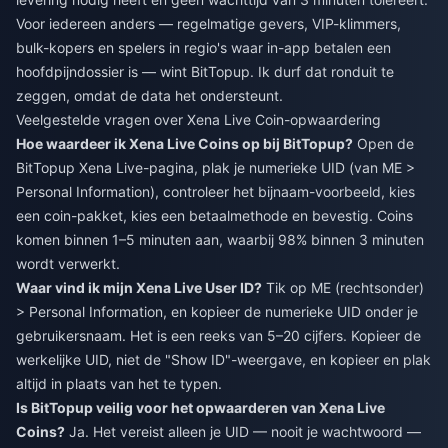
Voor iedereen anders — regelmatige gevers, VIP-klimmers,
bulk-kopers en spelers in regio's waar in-app betalen een
hoofdpijndossier is — wint BitTopup. Ik durf dat ronduit te
zeggen, omdat de data het ondersteunt.
Veelgestelde vragen over Xena Live Coin-opwaardering
Hoe waardeer ik Xena Live Coins op bij BitTopup?
Open de
BitTopup Xena Live-pagina, plak je numerieke UID (van ME >
Personal Information), controleer het bijnaam-voorbeeld, kies
een coin-pakket, kies een betaalmethode en bevestig. Coins
komen binnen 1–5 minuten aan, waarbij 98% binnen 3 minuten
wordt verwerkt.
Waar vind ik mijn Xena Live User ID?
Tik op ME (rechtsonder)
> Personal Information, en kopieer de numerieke UID onder je
gebruikersnaam. Het is een reeks van 5–20 cijfers. Kopieer de
werkelijke UID, niet de "Show ID"-weergave, en kopieer en plak
altijd in plaats van het te typen.
Is BitTopup veilig voor het opwaarderen van Xena Live
Coins?
Ja. Het vereist alleen je UID — nooit je wachtwoord —