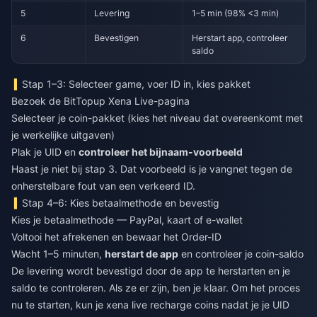
5
Levering
1–5 min (98% <3 min)
6
Bevestigen
Herstart app, controleer
saldo
Stap 1–3: Selecteer game, voer ID in, kies pakket
Bezoek de BitTopup Xena Live-pagina
Selecteer je coin-pakket (kies het niveau dat overeenkomt met
je werkelijke uitgaven)
Plak je UID en
controleer het bijnaam-voorbeeld
Haast je niet bij stap 3. Dat voorbeeld is je vangnet tegen de
onherstelbare fout van een verkeerd ID.
Stap 4–6: Kies betaalmethode en bevestig
Kies je betaalmethode — PayPal, kaart of e-wallet
Voltooi het afrekenen en bewaar het Order-ID
Wacht 1–5 minuten,
herstart de app
en controleer je coin-saldo
De levering wordt bevestigd door de app te herstarten en je
saldo te controleren. Als ze er zijn, ben je klaar. Om het proces
nu te starten, kun je
xena live recharge coins
nadat je je UID