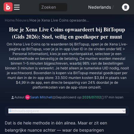
Zoeken
Nederlands
/
Home
/
Nieuws
/
Hoe je Xena Live Coins opwaardeert bij BitTopup (Gids 2026): Snel, veilig en goedkoper per munt
Hoe je Xena Live Coins opwaardeert bij BitTopup
(Gids 2026): Snel, veilig en goedkoper per munt
Om Xena Live Coins op te waarderen bij BitTopup, open je de Xena Live-
pagina op BitTopup, voer je je in-app User ID in (te vinden onder ME >
Personal Information), kies je een muntenpakket, selecteer je een
betaalmethode en bevestig je de betaling. De munten worden meestal
binnen 1–5 minuten bijgeschreven, waarbij 98% van de bestellingen
binnen 3 minuten is verwerkt. Je hebt alleen je numerieke UID nodig, nooit
je wachtwoord. Bovendien is kopen via BitTopup meestal goedkoper per
munt dan in de in-app store: 33.500 munten kosten $3,84 in plaats van
$4,99 in de app, een directe besparing van 24% doordat je de
platformkosten van de app-store omzeilt.
Auteur:
Sarah Mitchell
Gepubliceerd op:
2026/07/02
17 min lezen
Inhoudsopgave
Dat is de hele methode in één alinea. Maar er zit een
belangrijke nuance achter — waar de besparingen