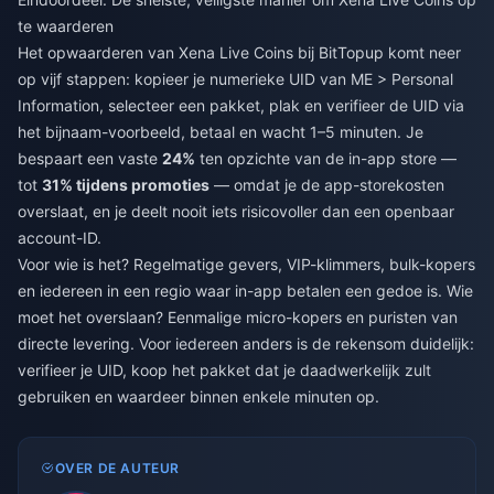
te waarderen
Het opwaarderen van Xena Live Coins bij BitTopup komt neer
op vijf stappen: kopieer je numerieke UID van ME > Personal
Information, selecteer een pakket, plak en verifieer de UID via
het bijnaam-voorbeeld, betaal en wacht 1–5 minuten. Je
bespaart een vaste
24%
ten opzichte van de in-app store —
tot
31% tijdens promoties
— omdat je de app-storekosten
overslaat, en je deelt nooit iets risicovoller dan een openbaar
account-ID.
Voor wie is het? Regelmatige gevers, VIP-klimmers, bulk-kopers
en iedereen in een regio waar in-app betalen een gedoe is. Wie
moet het overslaan? Eenmalige micro-kopers en puristen van
directe levering. Voor iedereen anders is de rekensom duidelijk:
verifieer je UID, koop het pakket dat je daadwerkelijk zult
gebruiken en waardeer binnen enkele minuten op.
OVER DE AUTEUR