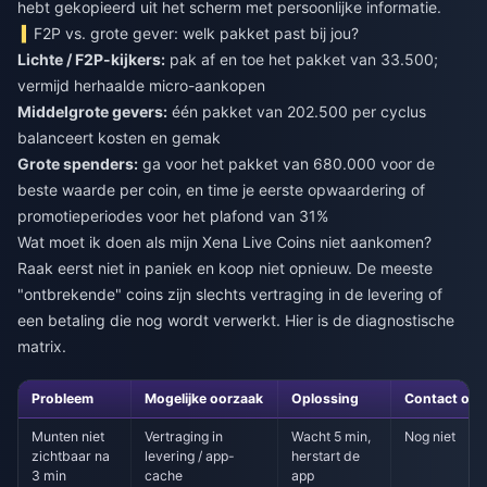
hebt gekopieerd uit het scherm met persoonlijke informatie.
F2P vs. grote gever: welk pakket past bij jou?
Lichte / F2P-kijkers:
pak af en toe het pakket van 33.500;
vermijd herhaalde micro-aankopen
Middelgrote gevers:
één pakket van 202.500 per cyclus
balanceert kosten en gemak
Grote spenders:
ga voor het pakket van 680.000 voor de
beste waarde per coin, en time je eerste opwaardering of
promotieperiodes voor het plafond van 31%
Wat moet ik doen als mijn Xena Live Coins niet aankomen?
Raak eerst niet in paniek en koop niet opnieuw. De meeste
"ontbrekende" coins zijn slechts vertraging in de levering of
een betaling die nog wordt verwerkt. Hier is de diagnostische
matrix.
Probleem
Mogelijke oorzaak
Oplossing
Contact op
Munten niet
Vertraging in
Wacht 5 min,
Nog niet
zichtbaar na
levering / app-
herstart de
3 min
cache
app