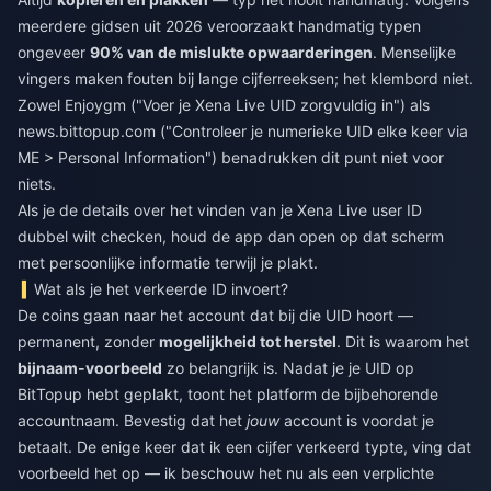
meerdere gidsen uit 2026 veroorzaakt handmatig typen
ongeveer
90% van de mislukte opwaarderingen
. Menselijke
vingers maken fouten bij lange cijferreeksen; het klembord niet.
Zowel Enjoygm ("Voer je Xena Live UID zorgvuldig in") als
news.bittopup.com ("Controleer je numerieke UID elke keer via
ME > Personal Information") benadrukken dit punt niet voor
niets.
Als je de details over het vinden van je Xena Live user ID
dubbel wilt checken, houd de app dan open op dat scherm
met persoonlijke informatie terwijl je plakt.
Wat als je het verkeerde ID invoert?
De coins gaan naar het account dat bij die UID hoort —
permanent, zonder
mogelijkheid tot herstel
. Dit is waarom het
bijnaam-voorbeeld
zo belangrijk is. Nadat je je UID op
BitTopup hebt geplakt, toont het platform de bijbehorende
accountnaam. Bevestig dat het
jouw
account is voordat je
betaalt. De enige keer dat ik een cijfer verkeerd typte, ving dat
voorbeeld het op — ik beschouw het nu als een verplichte