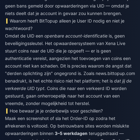
geen bans gemeld door opwaarderingen via UID — omdat je
niets deelt dat je account in gevaar zou kunnen brengen.
Waarom heeft BitTopup alleen je User ID nodig en niet je
wachtwoord?
Omdat de UID een
openbare account-identificatie
is, geen
beveiligingssleutel. Het opwaardeersysteem van Xena Live
stuurt coins naar de UID die je opgeeft — er is geen
authenticatie vereist, aangezien het toevoegen van coins een
account niet kan schaden. Dit is precies waarom de angst dat
"derden oplichting zijn" ongegrond is. Zoals news.bittopup.com
benadrukt, is het echte risico niet het platform; het is
dat jij de
verkeerde UID typt
. Coins die naar een verkeerd ID worden
gestuurd, gaan onherroepelijk naar het account van een
vreemde, zonder mogelijkheid tot herstel.
Hoe bewaar je je orderbewijs voor geschillen?
Maak een screenshot of sla het Order-ID op zodra het
afrekenen is voltooid. Op betrouwbare sites worden mislukte
opwaarderingen binnen
3–5 werkdagen
teruggedraaid —