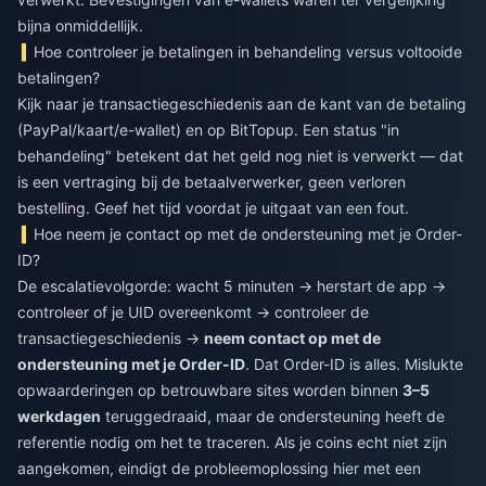
bijna onmiddellijk.
Hoe controleer je betalingen in behandeling versus voltooide
betalingen?
Kijk naar je transactiegeschiedenis aan de kant van de betaling
(PayPal/kaart/e-wallet) en op BitTopup. Een status "in
behandeling" betekent dat het geld nog niet is verwerkt — dat
is een vertraging bij de betaalverwerker, geen verloren
bestelling. Geef het tijd voordat je uitgaat van een fout.
Hoe neem je contact op met de ondersteuning met je Order-
ID?
De escalatievolgorde: wacht 5 minuten → herstart de app →
controleer of je UID overeenkomt → controleer de
transactiegeschiedenis →
neem contact op met de
ondersteuning met je Order-ID
. Dat Order-ID is alles. Mislukte
opwaarderingen op betrouwbare sites worden binnen
3–5
werkdagen
teruggedraaid, maar de ondersteuning heeft de
referentie nodig om het te traceren. Als je coins echt niet zijn
aangekomen, eindigt de probleemoplossing hier met een