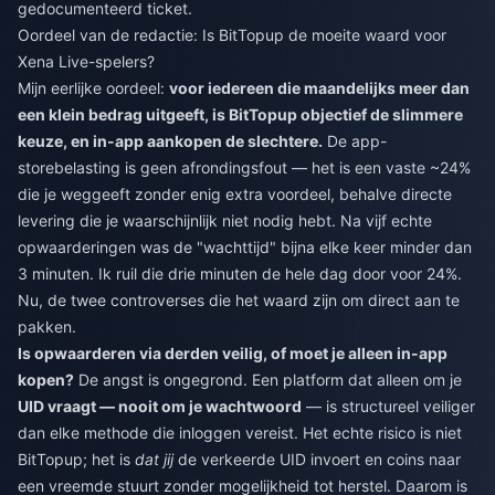
gedocumenteerd ticket.
Oordeel van de redactie: Is BitTopup de moeite waard voor
Xena Live-spelers?
Mijn eerlijke oordeel:
voor iedereen die maandelijks meer dan
een klein bedrag uitgeeft, is BitTopup objectief de slimmere
keuze, en in-app aankopen de slechtere.
De app-
storebelasting is geen afrondingsfout — het is een vaste ~24%
die je weggeeft zonder enig extra voordeel, behalve directe
levering die je waarschijnlijk niet nodig hebt. Na vijf echte
opwaarderingen was de "wachttijd" bijna elke keer minder dan
3 minuten. Ik ruil die drie minuten de hele dag door voor 24%.
Nu, de twee controverses die het waard zijn om direct aan te
pakken.
Is opwaarderen via derden veilig, of moet je alleen in-app
kopen?
De angst is ongegrond. Een platform dat alleen om je
UID vraagt — nooit om je wachtwoord
— is structureel veiliger
dan elke methode die inloggen vereist. Het echte risico is niet
BitTopup; het is
dat jij
de verkeerde UID invoert en coins naar
een vreemde stuurt zonder mogelijkheid tot herstel. Daarom is