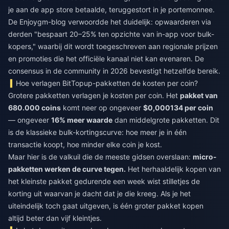
je aan de app store betaalde, teruggestort in je portemonnee.
De Enjoygm-blog verwoordde het duidelijk: opwaarderen via
derden "bespaart 20–25% ten opzichte van in-app voor bulk-
kopers," waarbij dit wordt toegeschreven aan regionale prijzen
en promoties die het officiële kanaal niet kan evenaren. De
consensus in de community in 2026 bevestigt hetzelfde bereik.
Hoe verlagen BitTopup-pakketten de kosten per coin?
Grotere pakketten verlagen je kosten per coin. Het
pakket van
680.000 coins
komt neer op ongeveer
$0,000134 per coin
— ongeveer
16% meer waarde
dan middelgrote pakketten. Dit
is de klassieke bulk-kortingscurve: hoe meer je in één
transactie koopt, hoe minder elke coin je kost.
Maar hier is de valkuil die de meeste gidsen overslaan:
micro-
pakketten werken de curve tegen.
Het herhaaldelijk kopen van
het kleinste pakket gedurende een week wist stilletjes de
korting uit waarvan je dacht dat je die kreeg. Als je het
uiteindelijk toch gaat uitgeven, is één groter pakket kopen
altijd beter dan vijf kleintjes.