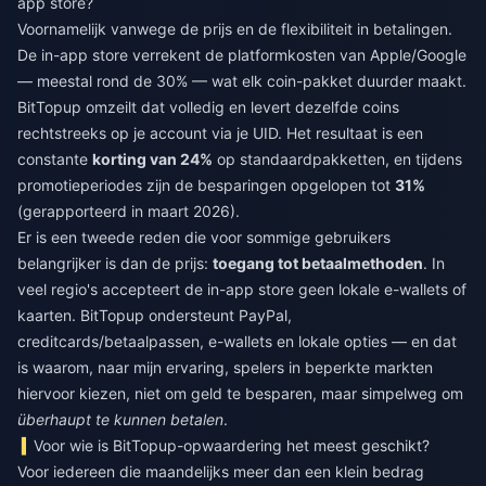
app store?
Voornamelijk vanwege de prijs en de flexibiliteit in betalingen.
De in-app store verrekent de platformkosten van Apple/Google
— meestal rond de 30% — wat elk coin-pakket duurder maakt.
BitTopup omzeilt dat volledig en levert dezelfde coins
rechtstreeks op je account via je UID. Het resultaat is een
constante
korting van 24%
op standaardpakketten, en tijdens
promotieperiodes zijn de besparingen opgelopen tot
31%
(gerapporteerd in maart 2026).
Er is een tweede reden die voor sommige gebruikers
belangrijker is dan de prijs:
toegang tot betaalmethoden
. In
veel regio's accepteert de in-app store geen lokale e-wallets of
kaarten. BitTopup ondersteunt PayPal,
creditcards/betaalpassen, e-wallets en lokale opties — en dat
is waarom, naar mijn ervaring, spelers in beperkte markten
hiervoor kiezen, niet om geld te besparen, maar simpelweg om
überhaupt te kunnen betalen
.
Voor wie is BitTopup-opwaardering het meest geschikt?
Voor iedereen die maandelijks meer dan een klein bedrag