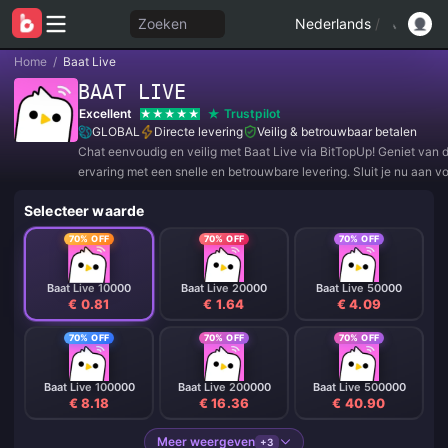
Zoeken
Nederlands
/
Home
/
Baat Live
BAAT LIVE
Excellent
Trustpilot
GLOBAL
Directe levering
Veilig & betrouwbaar betalen
Chat eenvoudig en veilig met Baat Live via BitTopUp! Geniet van 
ervaring met een snelle en betrouwbare levering. Sluit je nu aan v
exclusieve aanbiedingen en geweldige kortingen! ✨
Selecteer waarde
70% OFF
70% OFF
70% OFF
Baat Live 10000
Baat Live 20000
Baat Live 50000
€ 0.81
€ 1.64
€ 4.09
70% OFF
70% OFF
70% OFF
Baat Live 100000
Baat Live 200000
Baat Live 500000
€ 8.18
€ 16.36
€ 40.90
Meer weergeven
+3