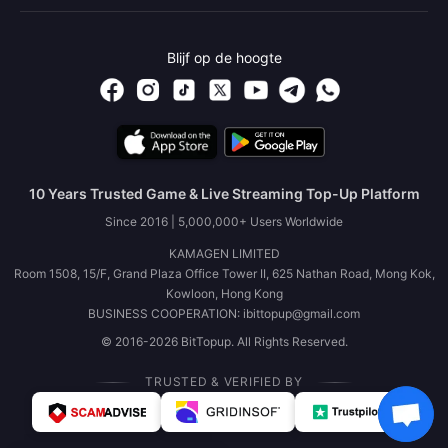
Blijf op de hoogte
10 Years Trusted Game & Live Streaming Top-Up Platform
Since 2016 | 5,000,000+ Users Worldwide
KAMAGEN LIMITED
Room 1508, 15/F, Grand Plaza Office Tower II, 625 Nathan Road, Mong Kok,
Kowloon, Hong Kong
BUSINESS COOPERATION: ibittopup@gmail.com
© 2016-2026 BitTopup. All Rights Reserved.
TRUSTED & VERIFIED BY