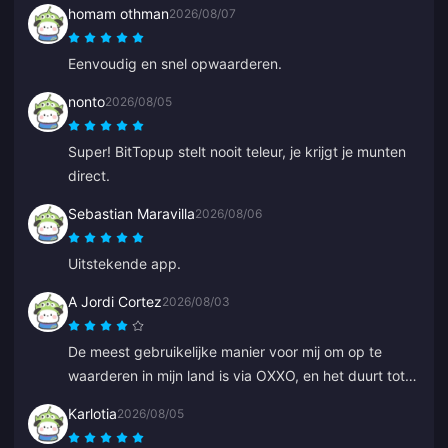
homam othman
2026/08/07
Eenvoudig en snel opwaarderen.
nonto
2026/08/05
Super! BitTopup stelt nooit teleur, je krijgt je munten
direct.
Sebastian Maravilla
2026/08/06
Uitstekende app.
A Jordi Cortez
2026/08/03
De meest gebruikelijke manier voor mij om op te
waarderen in mijn land is via OXXO, en het duurt tot
48 uur om mijn diamanten te krijgen.
Karlotia
2026/08/05