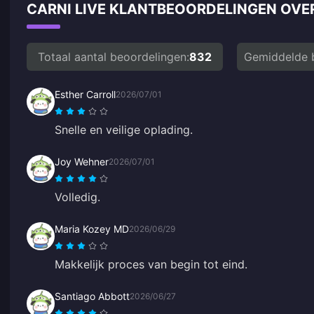
CARNI LIVE KLANTBEOORDELINGEN OV
Totaal aantal beoordelingen:
832
Gemiddelde 
Esther Carroll
2026/07/01
Snelle en veilige oplading.
Joy Wehner
2026/07/01
Volledig.
Maria Kozey MD
2026/06/29
Makkelijk proces van begin tot eind.
Santiago Abbott
2026/06/27