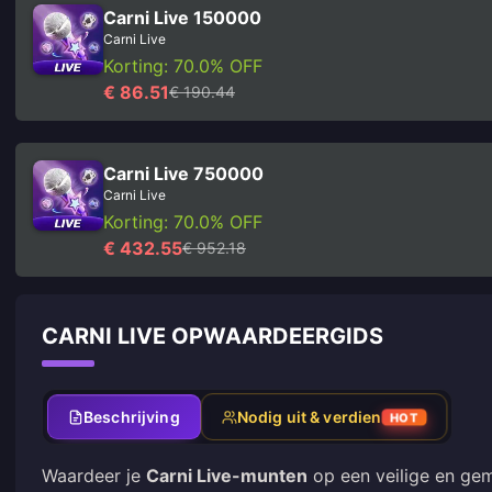
Carni Live 150000
Carni Live
Korting: 70.0% OFF
€ 86.51
€ 190.44
Carni Live 750000
Carni Live
Korting: 70.0% OFF
€ 432.55
€ 952.18
CARNI LIVE OPWAARDEERGIDS
Beschrijving
Nodig uit & verdien
HOT
Waardeer je
Carni Live-munten
op een veilige en gem