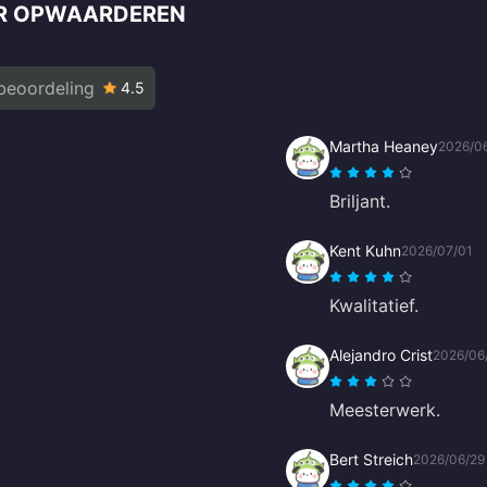
ER OPWAARDEREN
beoordeling
4.5
Martha Heaney
2026/0
Briljant.
Kent Kuhn
2026/07/01
Kwalitatief.
Alejandro Crist
2026/06
Meesterwerk.
Bert Streich
2026/06/29