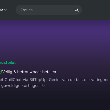
RD
rustpilot
Veilig & betrouwbaar betalen
t ChillChat via BitTopUp! Geniet van de beste ervaring met
 geweldige kortingen! ✨