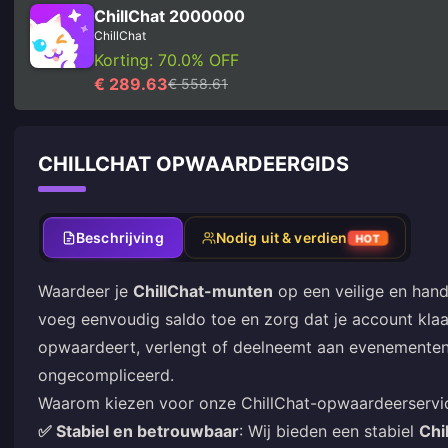
ChillChat 2000000
ChillChat
Korting: 70.0% OFF
€ 289.63
€ 558.61
CHILLCHAT OPWAARDEERGIDS
Beschrijving
Nodig uit & verdien
HOT
Waardeer je
ChillChat-munten
op een veilige en hand
voeg eenvoudig saldo toe en zorg dat je account klaar
opwaardeert, verlengt of deelneemt aan evenementen,
ongecompliceerd.
Waarom kiezen voor onze ChillChat-opwaardeerservi
✅ Stabiel en betrouwbaar
: Wij bieden een stabiel
Chi