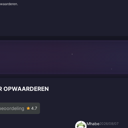
e waarderen.
ER OPWAARDEREN
eoordeling
4.7
Mhabe
2026/08/07