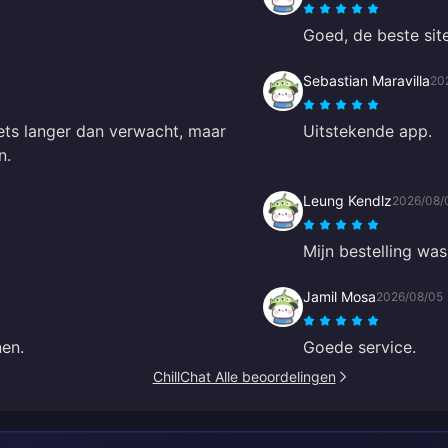
Goed, de beste site
Sebastian Maravilla
20
ets langer dan verwacht, maar
Uitstekende app.
n.
Leung Kendlz
2026/08/
Mijn bestelling was
Jamil Mosa
2026/08/05
nen.
Goede service.
ChillChat Alle beoordelingen