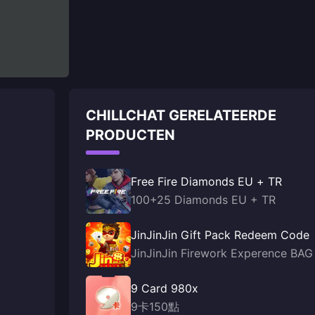
CHILLCHAT GERELATEERDE
PRODUCTEN
Free Fire Diamonds EU + TR
100+25 Diamonds EU + TR
JinJinJin Gift Pack Redeem Code
JinJinJin Firework Experence BAG
9 Card 980x
9卡150點