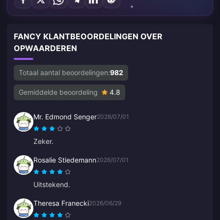
FANCY KLANTBEOORDELINGEN OVER
OPWAARDEREN
Totaal aantal beoordelingen:
982
Gemiddelde beoordeling
4.8
Mr. Edmond Senger
2026/07/01
Zeker.
Rosalie Stiedemann
2026/07/01
Uitstekend.
Theresa Franecki
2026/06/29