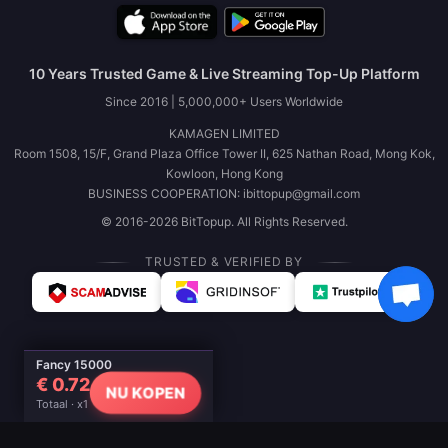
10 Years Trusted Game & Live Streaming Top-Up Platform
Since 2016 | 5,000,000+ Users Worldwide
KAMAGEN LIMITED
Room 1508, 15/F, Grand Plaza Office Tower II, 625 Nathan Road, Mong Kok,
Kowloon, Hong Kong
BUSINESS COOPERATION: ibittopup@gmail.com
© 2016-2026 BitTopup. All Rights Reserved.
TRUSTED & VERIFIED BY
Fancy 15000
€ 0.72
NU KOPEN
Totaal · x1