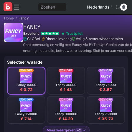
Zoeken
Nederlands
/
Home
/
Fancy
FANCY
Excellent
Trustpilot
GLOBAL
Directe levering
Veilig & betrouwbaar betalen
Chat eenvoudig en veilig met Fancy via BitTopUp! Geniet van de 
ervaring met snelle, betrouwbare levering. Sluit je nu aan voor exc
aanbiedingen en geweldige kortingen!
Selecteer waarde
70% OFF
70% OFF
70% OFF
Fancy 15000
Fancy 30000
Fancy 75000
€ 0.72
€ 1.43
€ 3.57
70% OFF
70% OFF
70% OFF
Fancy 150000
Fancy 300000
Fancy 750000
€ 7.14
€ 14.29
€ 35.73
Meer weergeven
+2