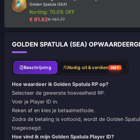
Golden Spatula (SEA)
Korting: 70.0% OFF
€ 81.62
€ 161.77
GOLDEN SPATULA (SEA) OPWAARDEERG
Beschrijving
Nodig uit & verdien
HOT
Hoe waardeer ik Golden Spatula RP op?
Selecteer de gewenste hoeveelheid RP.
Voer je Player ID in.
Reken af en kies je betaalmethode.
Zodra de betaling is voltooid, wordt de Golden Spatul
toegevoegd.
Hoe vind ik mijn Golden Spatula Player ID?