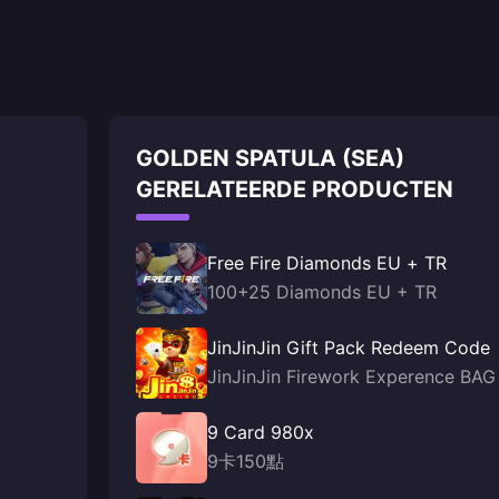
GOLDEN SPATULA (SEA)
GERELATEERDE PRODUCTEN
Free Fire Diamonds EU + TR
100+25 Diamonds EU + TR
JinJinJin Gift Pack Redeem Code
JinJinJin Firework Experence BAG
9 Card 980x
9卡150點