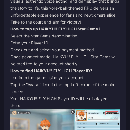
visuals, authentic voice acting, and gameplay that brings
the story to life, this volleyball-themed RPG delivers an
unforgettable experience for fans and newcomers alike.
Take to the court and aim for victory!
How to top up HAIKYU!! FLY HIGH Star Gems?
Select the Star Gems denomination.
Enter your Player ID.
Check out and select your payment method.
Once payment made, HAIKYU!! FLY HIGH Star Gems will
be credited to your account shortly.
How to find HAIKYU!! FLY HIGH Player ID?
Log in to the game using your account.
Tap the "Avatar" icon in the top Left corner of the main
screen.
Your HAIKYU!! FLY HIGH Player ID will be displayed
there.