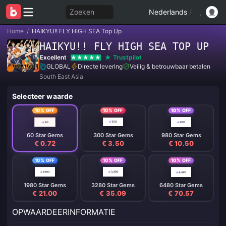
Zoeken
Nederlands
/
Home
/
HAIKYU!! FLY HIGH SEA Top Up
HAIKYU!! FLY HIGH SEA TOP UP
Excellent
Trustpilot
GLOBAL
Directe levering
Veilig & betrouwbaar betalen
South East Asia
Selecteer waarde
10% OFF
10% OFF
10% OFF
60 Star Gems
300 Star Gems
980 Star Gems
€ 0.72
€ 3.50
€ 10.50
10% OFF
10% OFF
10% OFF
1980 Star Gems
3280 Star Gems
6480 Star Gems
€ 21.00
€ 35.09
€ 70.57
OPWAARDEERINFORMATIE