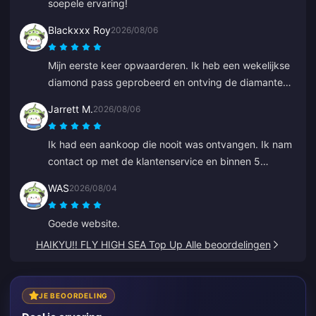
soepele ervaring!
Blackxxx Roy
2026/08/06
Mijn eerste keer opwaarderen. Ik heb een wekelijkse
diamond pass geprobeerd en ontving de diamanten
binnen 2 minuten. Erg snel, bedankt!
Jarrett M.
2026/08/06
Ik had een aankoop die nooit was ontvangen. Ik nam
contact op met de klantenservice en binnen 5
minuten was de bestelling gevonden en stond deze
WAS
2026/08/04
in mijn wallet. Zeer professioneel en beleefd. Ik raad
deze plek aan iedereen aan voor top-ups.
Goede website.
HAIKYU!! FLY HIGH SEA Top Up Alle beoordelingen
JE BEOORDELING