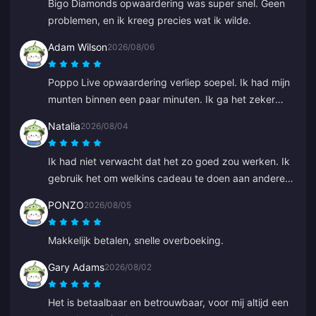
Bigo Diamonds opwaardering was super snel. Geen
problemen, en ik kreeg precies wat ik wilde.
Adam Wilson
2026/08/06
Poppo Live opwaardering verliep soepel. Ik had mijn
munten binnen een paar minuten. Ik ga het zeker
weer gebruiken!
Natalia
2026/08/04
Ik had niet verwacht dat het zo goed zou werken. Ik
gebruik het om welkins cadeau te doen aan andere
spelers en het resultaat bevalt me uitstekend. De
PONZO
2026/08/05
klantenservice is ook snel. Als je iemand iets cadeau
wilt doen, is dit een geweldig platform.
Makkelijk betalen, snelle overboeking.
Gary Adams
2026/08/02
Het is betaalbaar en betrouwbaar, voor mij altijd een