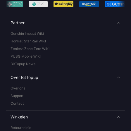
Partner
Genshin Impact Wiki
Honkai: Star Rail WIKI
Zenless Zone Zero WIKI
PUBG Mobile WIKI
BitTopup News
Over BitTopup
Over ons
Support
Contact
Winkelen
Retourbeleid