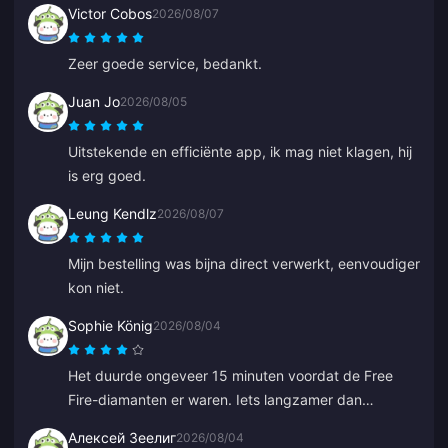
Victor Cobos
2026/08/07
klantenservice heeft het supersnel opgelost.
Geweldige prijzen en spelaanbod!
Zeer goede service, bedankt.
Juan Jo
2026/08/05
Uitstekende en efficiënte app, ik mag niet klagen, hij
is erg goed.
Leung Kendlz
2026/08/07
Mijn bestelling was bijna direct verwerkt, eenvoudiger
kon niet.
Sophie König
2026/08/04
Het duurde ongeveer 15 minuten voordat de Free
Fire-diamanten er waren. Iets langzamer dan
verwacht, maar de prijs was goed, dus ik ben
Алексей Зеелиг
2026/08/04
tevreden.