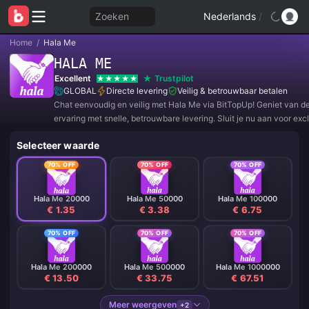
Zoeken
Nederlands
/
Home
/
Hala Me
HALA ME
Excellent
Trustpilot
GLOBAL
Directe levering
Veilig & betrouwbaar betalen
Chat eenvoudig en veilig met Hala Me via BitTopUp! Geniet van d
ervaring met snelle, betrouwbare levering. Sluit je nu aan voor exc
aanbiedingen en geweldige kortingen! ✨
Selecteer waarde
70% OFF
70% OFF
70% OFF
Hala Me 20000
Hala Me 50000
Hala Me 100000
€ 1.35
€ 3.38
€ 6.75
70% OFF
70% OFF
70% OFF
Hala Me 200000
Hala Me 500000
Hala Me 1000000
€ 13.50
€ 33.75
€ 67.51
Meer weergeven
+2