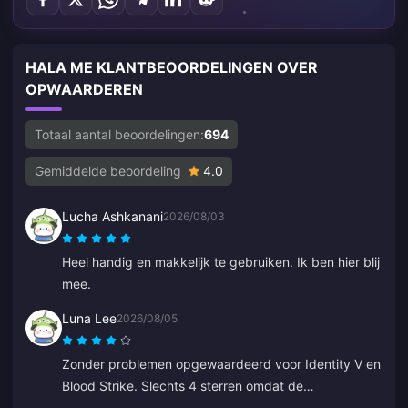
HALA ME KLANTBEOORDELINGEN OVER
OPWAARDEREN
Totaal aantal beoordelingen:
694
Gemiddelde beoordeling
4.0
Lucha Ashkanani
2026/08/03
Heel handig en makkelijk te gebruiken. Ik ben hier blij
mee.
Luna Lee
2026/08/05
Zonder problemen opgewaardeerd voor Identity V en
Blood Strike. Slechts 4 sterren omdat de
betalingspagina één keer haperde, maar de