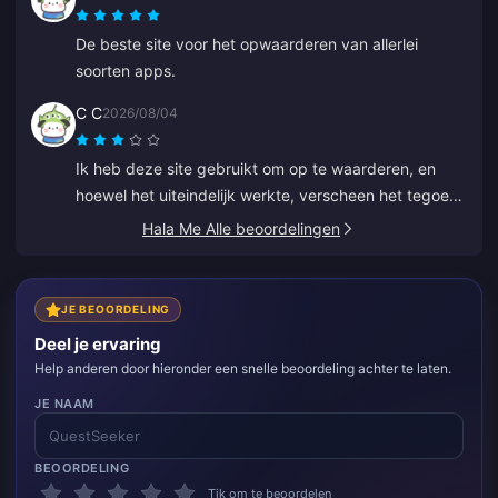
De beste site voor het opwaarderen van allerlei
soorten apps.
C C
2026/08/04
Ik heb deze site gebruikt om op te waarderen, en
hoewel het uiteindelijk werkte, verscheen het tegoed
niet meteen. De klantenservice deed er minstens 5
Hala Me Alle beoordelingen
minuten over om te reageren, wat me nerveus
maakte, maar uiteindelijk is de opwaardering gelukt.
Het zou veel beter zijn als de support sneller zou
JE BEOORDELING
reageren.
Deel je ervaring
Help anderen door hieronder een snelle beoordeling achter te laten.
JE NAAM
BEOORDELING
Tik om te beoordelen