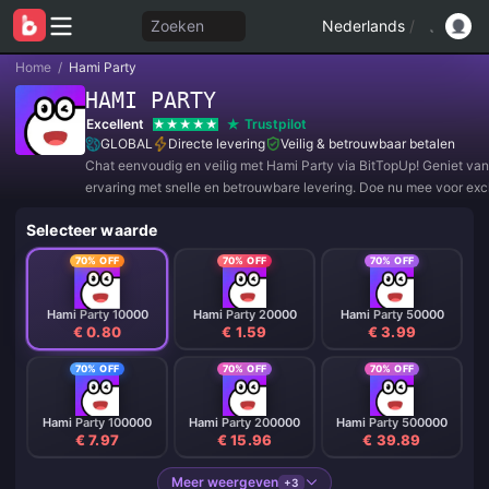
Zoeken
Nederlands
/
Home
/
Hami Party
HAMI PARTY
Excellent
Trustpilot
GLOBAL
Directe levering
Veilig & betrouwbaar betalen
Chat eenvoudig en veilig met Hami Party via BitTopUp! Geniet van
ervaring met snelle en betrouwbare levering. Doe nu mee voor exc
aanbiedingen en geweldige kortingen! ✨
Selecteer waarde
70% OFF
70% OFF
70% OFF
Hami Party 10000
Hami Party 20000
Hami Party 50000
€ 0.80
€ 1.59
€ 3.99
70% OFF
70% OFF
70% OFF
Hami Party 100000
Hami Party 200000
Hami Party 500000
€ 7.97
€ 15.96
€ 39.89
Meer weergeven
+3