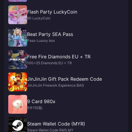
Flash Party LuckyCoin
60 LuckyCoin
Beat Party SEA Pass
Pass-Luxury box
Free Fire Diamonds EU + TR
100+25 Diamonds EU + TR
JinJinJin Gift Pack Redeem Code
JinJinJin Firework Experence BAG
9 Card 980x
9卡150點
Steam Wallet Code (MYR)
Steam Wallet Code RM5 MY