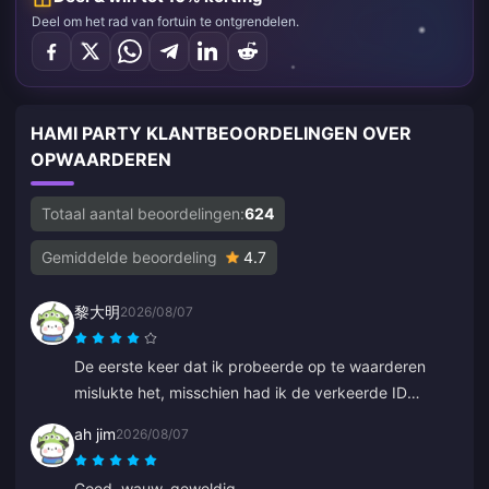
Deel om het rad van fortuin te ontgrendelen.
HAMI PARTY KLANTBEOORDELINGEN OVER
OPWAARDEREN
Totaal aantal beoordelingen:
624
Gemiddelde beoordeling
4.7
黎大明
2026/08/07
De eerste keer dat ik probeerde op te waarderen
mislukte het, misschien had ik de verkeerde ID
ingevoerd. De klantenservice heeft een terugbetaling
ah jim
2026/08/07
voor me verwerkt. De tweede poging werkte zonder
problemen. Ik blijf de site gebruiken.
Goed, wauw, geweldig.