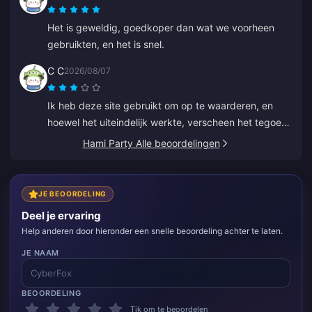
Het is geweldig, goedkoper dan wat we voorheen
gebruikten, en het is snel.
C C
2026/08/07
Ik heb deze site gebruikt om op te waarderen, en
hoewel het uiteindelijk werkte, verscheen het tegoed
niet meteen. De klantenservice deed er minstens 5
Hami Party Alle beoordelingen
minuten over om te reageren, wat me nerveus
maakte, maar uiteindelijk is de opwaardering gelukt.
Het zou veel beter zijn als de support sneller zou
JE BEOORDELING
reageren.
Deel je ervaring
Help anderen door hieronder een snelle beoordeling achter te laten.
JE NAAM
BEOORDELING
Tik om te beoordelen