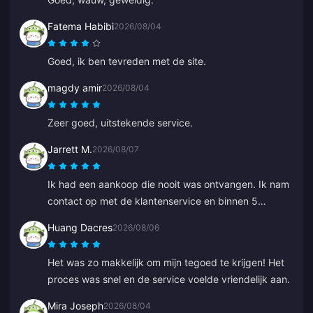
Fatema Habibi
2026/08/04
Goed, ik ben tevreden met de site.
magdy amir
2026/08/04
Zeer goed, uitstekende service.
Jarrett M.
2026/08/07
Ik had een aankoop die nooit was ontvangen. Ik nam
contact op met de klantenservice en binnen 5
minuten was de bestelling gevonden en stond deze
Huang Dacres
2026/08/06
in mijn wallet. Zeer professioneel en beleefd. Ik raad
deze plek aan iedereen aan voor top-ups.
Het was zo makkelijk om mijn tegoed te krijgen! Het
proces was snel en de service voelde vriendelijk aan.
Mira Joseph
2026/08/04