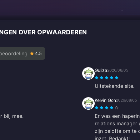
INGEN OVER OPWAARDEREN
beoordeling
4.5
Guliza
2026/08/05
Uitstekende site.
Kelvin Goh
2026/08/05
r blij mee.
Er was een haperin
relations manager g
zijn belofte om te
inzet. Bedankt!