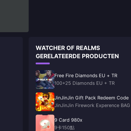
WATCHER OF REALMS
GERELATEERDE PRODUCTEN
Free Fire Diamonds EU + TR
100+25 Diamonds EU + TR
JinJinJin Gift Pack Redeem Code
JinJinJin Firework Experence BAG
9 Card 980x
9卡150點