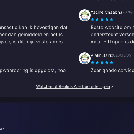
Yacine Chaabna
2026/
ansactie kan ik bevestigen dat
Beste website om a
oper dan gemiddeld en het is
ondersteunt versch
jven, is dit mijn vaste adres.
maar BitTopup is d
A almutairi
2026/08/05
 opwaardering is opgelost, heel
Zeer goede service
Watcher of Realms Alle beoordelingen
ten.