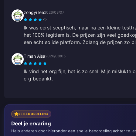
zongyi lee
2026/08/07
Ik was eerst sceptisch, maar na een kleine testtr
het 100% legitiem is. De prijzen zijn veel goedk
een echt solide platform. Zolang de prijzen zo bli
Timan Aisa
2026/08/05
Ik vind het erg fijn, het is zo snel. Mijn mislukte
erg bedankt.
JE BEOORDELING
Deel je ervaring
Help anderen door hieronder een snelle beoordeling achter te la