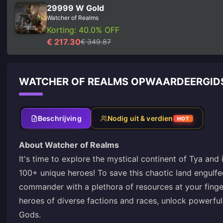
29999 W Gold
Watcher of Realms
Korting: 40.0% OFF
€ 217.30
€ 349.87
WATCHER OF REALMS OPWAARDEERGID
Beschrijving
Nodig uit & verdien
HOT
About Watcher of Realms
It's time to explore the mystical continent of Tya and
100+ unique heroes! To save this chaotic land engulfe
commander with a plethora of resources at your finge
heroes of diverse factions and races, unlock powerful 
Gods.