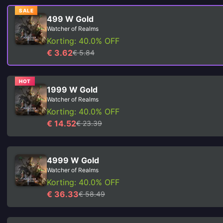
SALE
499 W Gold
Watcher of Realms
Korting: 40.0% OFF
€ 3.62
€ 5.84
HOT
1999 W Gold
Watcher of Realms
Korting: 40.0% OFF
€ 14.52
€ 23.39
4999 W Gold
Watcher of Realms
Korting: 40.0% OFF
€ 36.33
€ 58.49