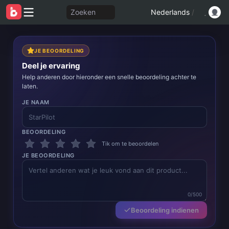
Zoeken
Nederlands
/
JE BEOORDELING
Deel je ervaring
Help anderen door hieronder een snelle beoordeling achter te
laten.
JE NAAM
BEOORDELING
Tik om te beoordelen
JE BEOORDELING
0/500
Beoordeling indienen