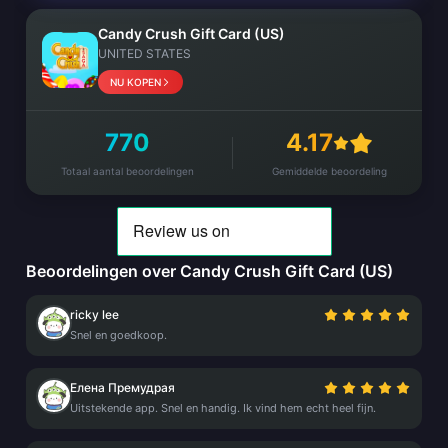
Candy Crush Gift Card (US)
UNITED STATES
NU KOPEN
770
4.17
Totaal aantal beoordelingen
Gemiddelde beoordeling
Beoordelingen over Candy Crush Gift Card (US)
ricky lee
Snel en goedkoop.
Елена Премудрая
Uitstekende app. Snel en handig. Ik vind hem echt heel fijn.