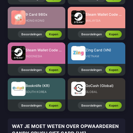
9 Card 980x
Steam Wallet Code (MYR)
HONG KONG
MALAYSIA
Beoordelingen
Kopen
Beoordelingen
Kopen
Steam Wallet Code (IDR)
Zing Card (VN)
INDONESIA
VIETNAM
Beoordelingen
Kopen
Beoordelingen
Kopen
Booknlife (KR)
GoCash (Global)
SOUTH KOREA
GLOBAL
Beoordelingen
Kopen
Beoordelingen
Kopen
WAT JE MOET WETEN OVER OPWAARDEREN