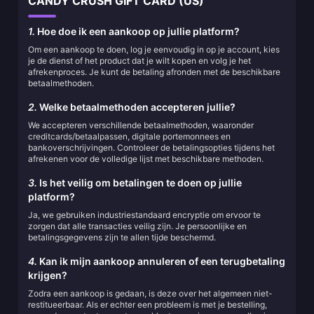
CANDY CRUSH GIFT CARD (US)
1.
Hoe doe ik een aankoop op jullie platform?
Om een aankoop te doen, log je eenvoudig in op je account, kies
je de dienst of het product dat je wilt kopen en volg je het
afrekenproces. Je kunt de betaling afronden met de beschikbare
betaalmethoden.
2.
Welke betaalmethoden accepteren jullie?
We accepteren verschillende betaalmethoden, waaronder
creditcards/betaalpassen, digitale portemonnees en
bankoverschrijvingen. Controleer de betalingsopties tijdens het
afrekenen voor de volledige lijst met beschikbare methoden.
3.
Is het veilig om betalingen te doen op jullie
platform?
Ja, we gebruiken industriestandaard encryptie om ervoor te
zorgen dat alle transacties veilig zijn. Je persoonlijke en
betalingsgegevens zijn te allen tijde beschermd.
4.
Kan ik mijn aankoop annuleren of een terugbetaling
krijgen?
Zodra een aankoop is gedaan, is deze over het algemeen niet-
restitueerbaar. Als er echter een probleem is met je bestelling,