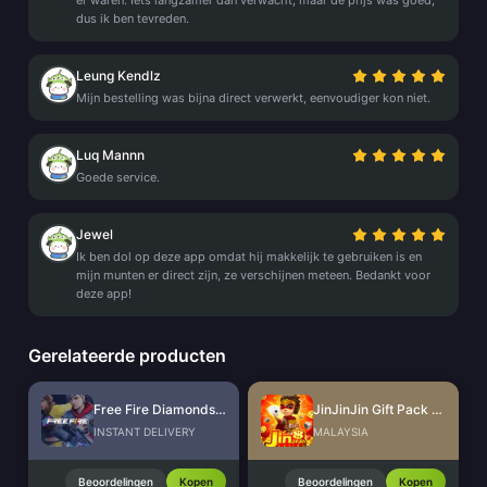
er waren. Iets langzamer dan verwacht, maar de prijs was goed,
dus ik ben tevreden.
Leung Kendlz
Mijn bestelling was bijna direct verwerkt, eenvoudiger kon niet.
Luq Mannn
Goede service.
Jewel
Ik ben dol op deze app omdat hij makkelijk te gebruiken is en
mijn munten er direct zijn, ze verschijnen meteen. Bedankt voor
deze app!
Gerelateerde producten
Free Fire Diamonds EU + TR
JinJinJin Gift Pack Redeem Code
INSTANT DELIVERY
MALAYSIA
Beoordelingen
Kopen
Beoordelingen
Kopen