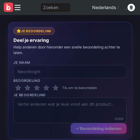
Zoeken
Nederlands
/
JE BEOORDELING
Deel je ervaring
Help anderen door hieronder een snelle beoordeling achter te
laten.
JE NAAM
BEOORDELING
Tik om te beoordelen
JE BEOORDELING
0/500
Beoordeling indienen