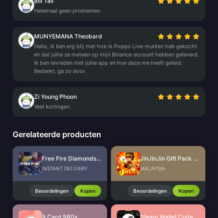
Bili Tali
Helemaal geen problemen.
MUNYEMANA Theobard
Hallo, ik ben erg blij met hoe ik Poppo Live-munten heb gekocht
en dat jullie ze meteen op mijn Binance-account hebben geleverd.
Ik ben tevreden met jullie app en hoe deze me heeft geleid.
Bedankt, ga zo door.
Zi Young Phoon
Veel kortingen.
Gerelateerde producten
Free Fire Diamonds EU + TR
JinJinJin Gift Pack Redeem Code
INSTANT DELIVERY
MALAYSIA
Beoordelingen
Kopen
Beoordelingen
Kopen
9 Card 980x
Steam Wallet Code (MYR)