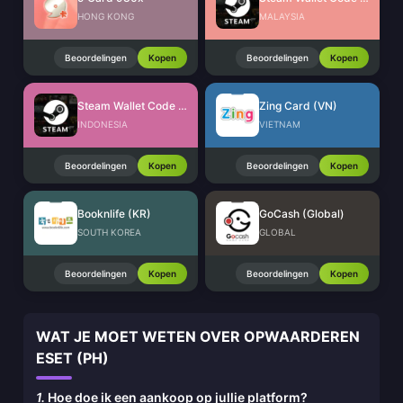
HONG KONG
MALAYSIA
Beoordelingen
Kopen
Beoordelingen
Kopen
Steam Wallet Code (IDR)
Zing Card (VN)
INDONESIA
VIETNAM
Beoordelingen
Kopen
Beoordelingen
Kopen
Booknlife (KR)
GoCash (Global)
SOUTH KOREA
GLOBAL
Beoordelingen
Kopen
Beoordelingen
Kopen
WAT JE MOET WETEN OVER OPWAARDEREN
ESET (PH)
1.
Hoe doe ik een aankoop op jullie platform?