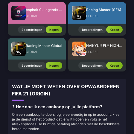
Asphalt 9: Legends Tokens
Racing Master (SEA)
GLOBAL
GLOBAL
Beoordelingen
Kopen
Beoordelingen
Kopen
Racing Master Global
HAIKYU!! FLY HIGH SEA Top Up
GLOBAL
GLOBAL
Beoordelingen
Kopen
Beoordelingen
Kopen
WAT JE MOET WETEN OVER OPWAARDEREN
FIFA 21 (ORIGIN)
1.
Hoe doe ik een aankoop op jullie platform?
Om een aankoop te doen, log je eenvoudig in op je account, kies
je de dienst of het product dat je wilt kopen en volg je het
afrekenproces. Je kunt de betaling afronden met de beschikbare
betaalmethoden.