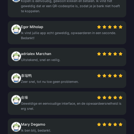
Kopen is eenvoudig, gewoon klikken en betalen. Ik vind het
geweldig dat er een QR-codeoptie is, zodat je je bank niet hoeft
te koppelen.
Egor Miholap
Ik vind jullie app echt geweldig, opwaarderen in een seconde.
Bedankt!
adrialex Marchan
Uitstekend, snel en veilig.
泰瑞鸭
Zeer snel, tot nu toe geen problemen.
俞臻
Geweldige en eenvoudige interface, en de opwaardeersnelheid is
erg snel.
Mary Degamo
Ik ben blij, bedankt.