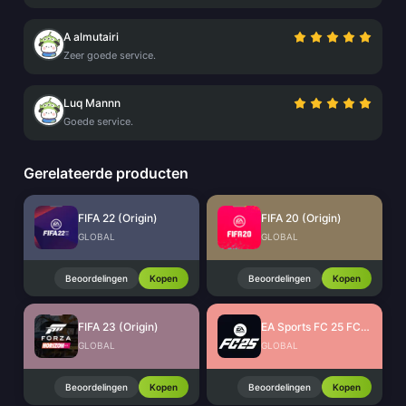
A almutairi
Zeer goede service.
Luq Mannn
Goede service.
Gerelateerde producten
FIFA 22 (Origin)
FIFA 20 (Origin)
GLOBAL
GLOBAL
Beoordelingen
Kopen
Beoordelingen
Kopen
FIFA 23 (Origin)
EA Sports FC 25 FC Points (EA App)
GLOBAL
GLOBAL
Beoordelingen
Kopen
Beoordelingen
Kopen