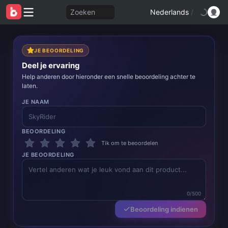
Zoeken
Nederlands
/
JE BEOORDELING
Deel je ervaring
Help anderen door hieronder een snelle beoordeling achter te
laten.
JE NAAM
BEOORDELING
Tik om te beoordelen
JE BEOORDELING
0/500
Beoordeling indienen