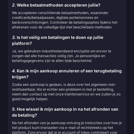
2.
Welke betaalmethoden accepteren jullie?
We accepteren verschillende betaalmethoden, waaronder
creditcards/betaalpassen, digitale portemonnees en
bankoverschrijvingen. Controleer de betalingsopties tijdens het
afrekenen voor de volledige lijst met beschikbare methoden.
3.
Is het veilig om betalingen te doen op jullie
platform?
Ja, we gebruiken industriestandaard encryptie om ervoor te
zorgen dat alle transacties veilig zijn. Je persoonlijke en
betalingsgegevens zijn te allen tijde beschermd.
4.
Kan ik mijn aankoop annuleren of een terugbetaling
krijgen?
Zodra een aankoop is gedaan, is deze over het algemeen niet-
restitueerbaar. Als er echter een probleem is met je bestelling,
neem dan contact op met onze klantenservice en we zullen je zo
goed mogelijk helpen.
5.
Hoe wissel ik mijn aankoop in na het afronden van
de betaling?
Na het afronden van je aankoop ontvang je instructies over hoe je
het product kunt inwisselen via e-mail of rechtstreeks op het
platform. Zorg ervoor dat je je account of inbox controleert voor