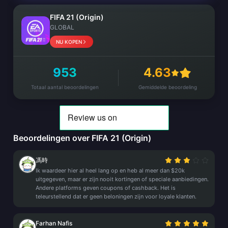
FIFA 21 (Origin)
GLOBAL
NU KOPEN
953
4.63
Totaal aantal beoordelingen
Gemiddelde beoordeling
Beoordelingen over FIFA 21 (Origin)
馮時
Ik waardeer hier al heel lang op en heb al meer dan $20k
uitgegeven, maar er zijn nooit kortingen of speciale aanbiedingen.
Andere platforms geven coupons of cashback. Het is
teleurstellend dat er geen beloningen zijn voor loyale klanten.
Farhan Nafis