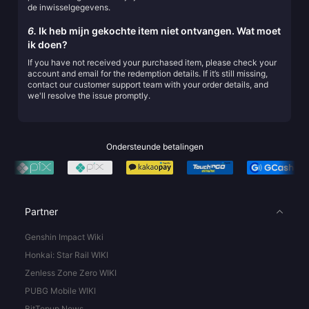
de inwisselgegevens.
6.
Ik heb mijn gekochte item niet ontvangen. Wat moet
ik doen?
If you have not received your purchased item, please check your
account and email for the redemption details. If it’s still missing,
contact our customer support team with your order details, and
we'll resolve the issue promptly.
Ondersteunde betalingen
Partner
Genshin Impact Wiki
Honkai: Star Rail WIKI
Zenless Zone Zero WIKI
PUBG Mobile WIKI
BitTopup News