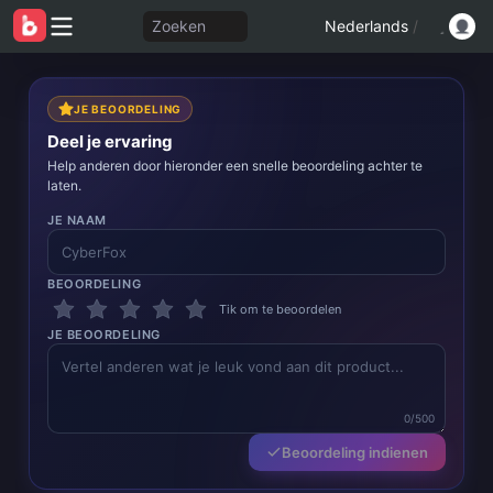
Zoeken
Nederlands
/
JE BEOORDELING
Deel je ervaring
Help anderen door hieronder een snelle beoordeling achter te
laten.
JE NAAM
BEOORDELING
Tik om te beoordelen
JE BEOORDELING
0/500
Beoordeling indienen