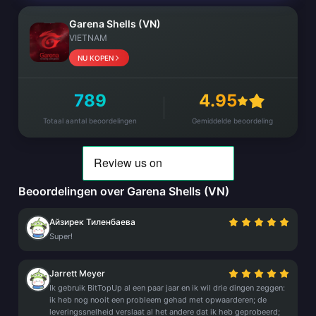
Garena Shells (VN)
VIETNAM
NU KOPEN
789
4.95
Totaal aantal beoordelingen
Gemiddelde beoordeling
Beoordelingen over Garena Shells (VN)
Айзирек Тиленбаева
Super!
Jarrett Meyer
Ik gebruik BitTopUp al een paar jaar en ik wil drie dingen zeggen:
ik heb nog nooit een probleem gehad met opwaarderen; de
leveringssnelheid verslaat al het andere dat ik heb geprobeerd;