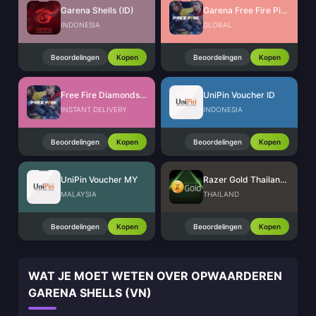
Garena Shells (ID)
Garena Free Fire Pins Global
INDONESIA
GLOBAL
Beoordelingen
Kopen
Beoordelingen
Kopen
Free Fire Diamonds EU + TR
UniPin Voucher ID
INSTANT DELIVERY
INDONESIA
Beoordelingen
Kopen
Beoordelingen
Kopen
UniPin Voucher MY
Razer Gold Thailand (THB)
MALAYSIA
THAILAND
Beoordelingen
Kopen
Beoordelingen
Kopen
WAT JE MOET WETEN OVER OPWAARDEREN
GARENA SHELLS (VN)