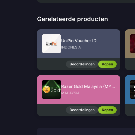
Gerelateerde producten
UniPin Voucher ID
INDONESIA
Beoordelingen
Kopen
Razer Gold Malaysia (MYR)
MALAYSIA
Beoordelingen
Kopen