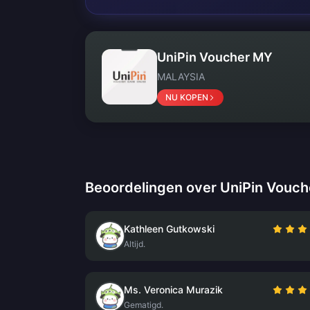
UniPin Voucher MY
MALAYSIA
NU KOPEN
Beoordelingen over UniPin Vouc
Kathleen Gutkowski
Altijd.
Ms. Veronica Murazik
Gematigd.