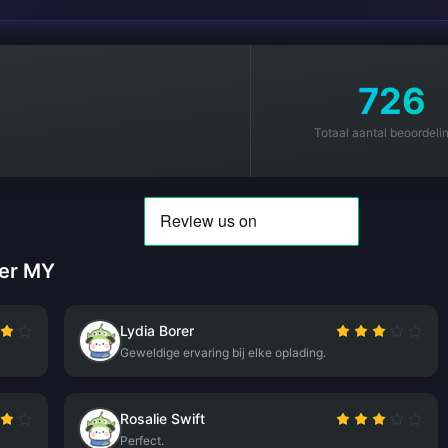
726
Totaal aantal beoordeli
her MY
Lydia Borer
Geweldige ervaring bij elke oplading.
Rosalie Swift
Perfect.