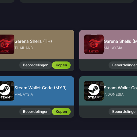
Garena Shells (TH)
Garena Shells (
THAILAND
MALAYSIA
Beoordelingen
Kopen
Beoordelinge
Steam Wallet Code (MYR)
Steam Wallet Co
MALAYSIA
INDONESIA
Beoordelingen
Kopen
Beoordelinge