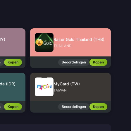
MY)
Razer Gold Thailand (THB)
THAILAND
n
Kopen
Beoordelingen
Kopen
de (IDR)
MyCard (TW)
TAIWAN
n
Kopen
Beoordelingen
Kopen