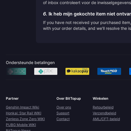
of inbox controleert voor de inwisselgegevens
6.
Ik heb mijn gekochte item niet ontv
If you have not received your purchased item, 
with your order details, and we'll resolve the 
Ondersteunde betalingen
Partner
Over BitTopup
Winkelen
Genshin Impact Wiki
Over ons
Retourbeleid
Honkai: Star Rail WIKI
Support
Verzendbeleid
Zenless Zone Zero WIKI
Contact
AML/CFT-beleid
PUBG Mobile WIKI
BitTopup News