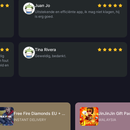
Juan Jo
Uitstekende en efficiënte app, ik mag niet klagen, hij
is erg goed.
Tina Rivera
lig
Geweldig, bedankt.
 fout
eld en
Free Fire Diamonds EU + TR
INSTANT DELIVERY
MALAYSIA