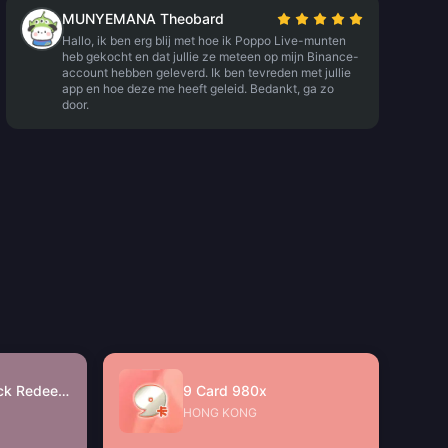
MUNYEMANA Theobard
Hallo, ik ben erg blij met hoe ik Poppo Live-munten
heb gekocht en dat jullie ze meteen op mijn Binance-
account hebben geleverd. Ik ben tevreden met jullie
app en hoe deze me heeft geleid. Bedankt, ga zo
door.
JinJinJin Gift Pack Redeem Code
9 Card 980x
HONG KONG