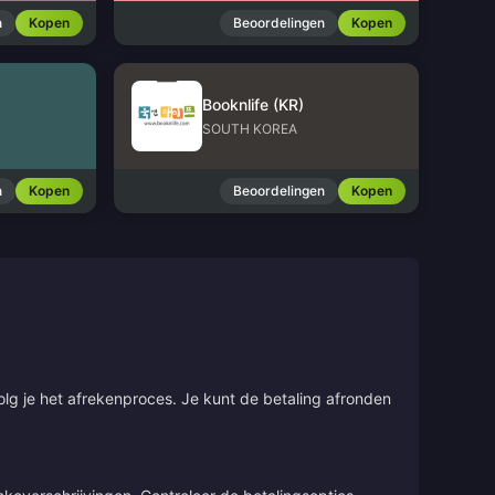
n
Kopen
Beoordelingen
Kopen
Booknlife (KR)
SOUTH KOREA
n
Kopen
Beoordelingen
Kopen
olg je het afrekenproces. Je kunt de betaling afronden