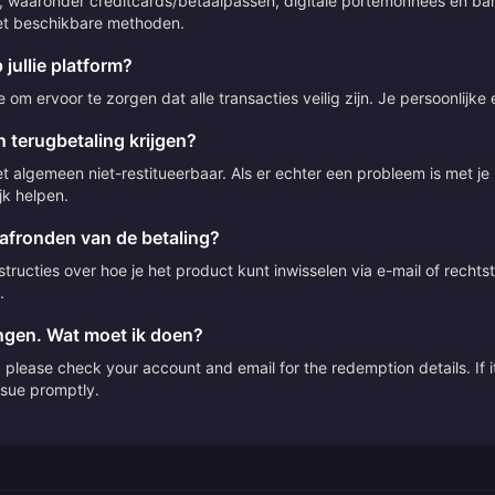
 waaronder creditcards/betaalpassen, digitale portemonnees en bank
 met beschikbare methoden.
 jullie platform?
om ervoor te zorgen dat alle transacties veilig zijn. Je persoonlijke
 terugbetaling krijgen?
t algemeen niet-restitueerbaar. Als er echter een probleem is met j
jk helpen.
 afronden van de betaling?
ructies over hoe je het product kunt inwisselen via e-mail of rechts
.
angen. Wat moet ik doen?
please check your account and email for the redemption details. If it
issue promptly.