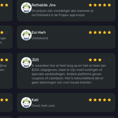
Rethabile Jinx
De prijzen zijn voordeliger dan wanneer je
rechtstreeks in de Poppo-app koopt.
Eoi Hwh
anger
Uitstekend.
n.
馮時
ijkse
Ik waardeer hier al heel lang op en heb al meer dan
ten
$20k uitgegeven, maar er zijn nooit kortingen of
speciale aanbiedingen. Andere platforms geven
coupons of cashback. Het is teleurstellend dat er
geen beloningen zijn voor loyale klanten.
Kati
Goed, heel cool.