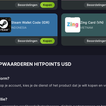
Beoordelingen
Kopen
Beoordelinge
Steam Wallet Code (IDR)
Zing Card (VN)
INDONESIA
VIETNAM
Beoordelingen
Kopen
Beoordelinge
OPWAARDEREN HITPOINTS USD
tform?
p je account, kies je de dienst of het product dat je wilt kopen en v
lie?