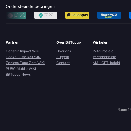
Ondersteunde betalingen
Partner
Over BitTopup
Winkelen
Genshin Impact Wiki
Over ons
Retourbeleid
Honkai: Star Rail WIKI
Support
Verzendbeleid
Zenless Zone Zero WIKI
Contact
AML/CFT-beleid
PUBG Mobile WIKI
BitTopup News
Room 15