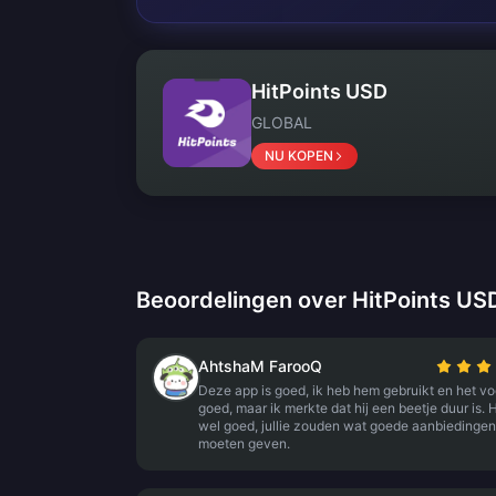
HitPoints USD
GLOBAL
NU KOPEN
Beoordelingen over HitPoints US
AhtshaM FarooQ
Deze app is goed, ik heb hem gebruikt en het vo
goed, maar ik merkte dat hij een beetje duur is. Hi
wel goed, jullie zouden wat goede aanbiedingen
moeten geven.