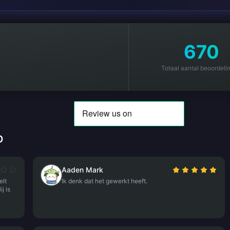
670
Totaal aantal beoordeli
D
Aaden Mark
elt
Ik denk dat het gewerkt heeft.
j is