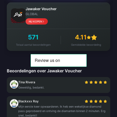
Jawaker Voucher
GLOBAL
NU KOPEN
571
4.11
Totaal aantal beoordelingen
Gemiddelde beoordeling
Beoordelingen over Jawaker Voucher
Tina Rivera
Geweldig, bedankt.
Blackxxx Roy
Mijn eerste keer opwaarderen. Ik heb een wekelijkse diamond
pass geprobeerd en ontving de diamanten binnen 2 minuten. Erg
snel, bedankt!