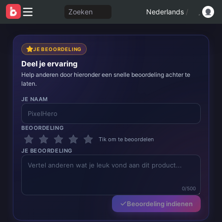
Zoeken
Nederlands
/
JE BEOORDELING
Deel je ervaring
Help anderen door hieronder een snelle beoordeling achter te
laten.
JE NAAM
BEOORDELING
Tik om te beoordelen
JE BEOORDELING
0/500
Beoordeling indienen