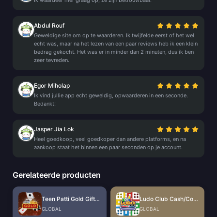
Ik waardeer hier graag op, ze zijn betrouwbaar.
Abdul Rouf
Geweldige site om op te waarderen. Ik twijfelde eerst of het wel
echt was, maar na het lezen van een paar reviews heb ik een klein
bedrag gekocht. Het was er in minder dan 2 minuten, dus ik ben
zeer tevreden.
Egor Miholap
Ik vind jullie app echt geweldig, opwaarderen in een seconde.
Bedankt!
Jasper Jia Lok
Heel goedkoop, veel goedkoper dan andere platforms, en na
aankoop staat het binnen een paar seconden op je account.
Gerelateerde producten
Teen Patti Gold Gift Card
Ludo Club Cash/Coins
GLOBAL
GLOBAL