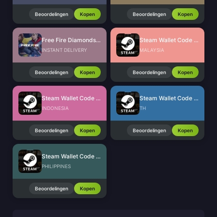
Beoordelingen
Kopen
Beoordelingen
Kopen
Free Fire Diamonds EU + TR
Steam Wallet Code (MYR)
INSTANT DELIVERY
MALAYSIA
Beoordelingen
Kopen
Beoordelingen
Kopen
Steam Wallet Code (IDR)
Steam Wallet Code (THB)
INDONESIA
TH
Beoordelingen
Kopen
Beoordelingen
Kopen
Steam Wallet Code (PHP)
PHILIPPINES
Beoordelingen
Kopen