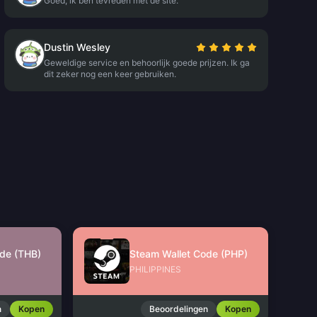
Goed, ik ben tevreden met de site.
Dustin Wesley
Geweldige service en behoorlijk goede prijzen. Ik ga
dit zeker nog een keer gebruiken.
de (THB)
Steam Wallet Code (PHP)
PHILIPPINES
n
Kopen
Beoordelingen
Kopen