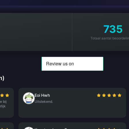
735
Totaal aantal beoordeli
m)
Eoi Hwh
e bij
Uitstekend.
lijk