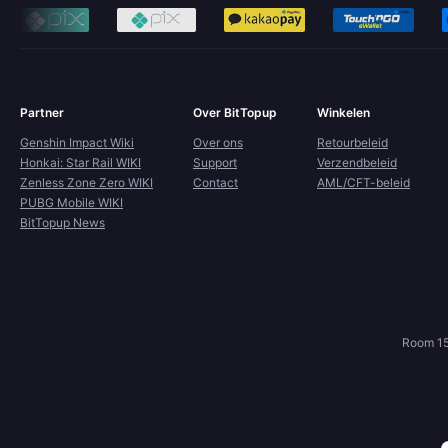
Partner
Over BitTopup
Winkelen
Genshin Impact Wiki
Over ons
Retourbeleid
Honkai: Star Rail WIKI
Support
Verzendbeleid
Zenless Zone Zero WIKI
Contact
AML/CFT-beleid
PUBG Mobile WIKI
BitTopup News
Room 15