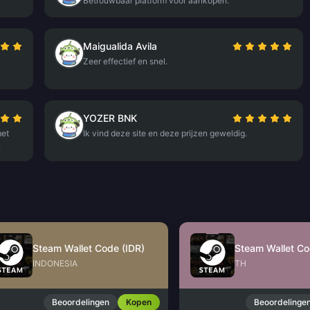
Betrouwbaar platform voor aankopen.
Maigualida Avila
Zeer effectief en snel.
YOZER BNK
met
Ik vind deze site en deze prijzen geweldig.
.
Steam Wallet Code (IDR)
Steam Wallet Co
INDONESIA
TH
Beoordelingen
Kopen
Beoordelinge