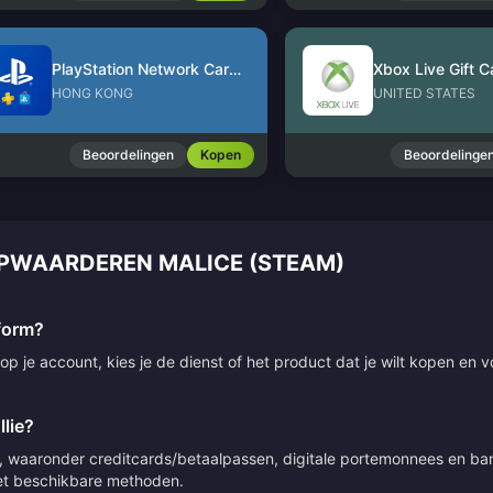
PlayStation Network Card (HK)
Xbox Live Gift C
HONG KONG
UNITED STATES
Beoordelingen
Kopen
Beoordelinge
PWAARDEREN MALICE (STEAM)
tform?
p je account, kies je de dienst of het product dat je wilt kopen en v
lie?
 waaronder creditcards/betaalpassen, digitale portemonnees en bank
 met beschikbare methoden.