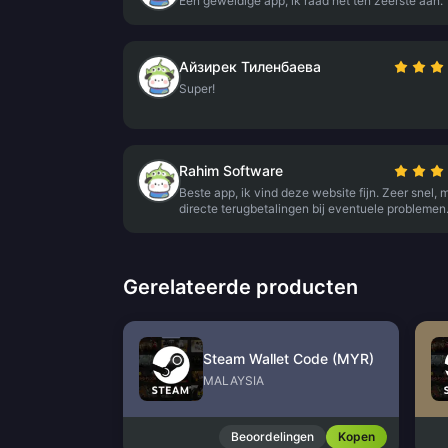
Een geweldige app, ik raad het ten zeerste aan.
Айзирек Тиленбаева
Super!
Rahim Software
Beste app, ik vind deze website fijn. Zeer snel, 
directe terugbetalingen bij eventuele problemen
Gerelateerde producten
Steam Wallet Code (MYR)
MALAYSIA
Beoordelingen
Kopen