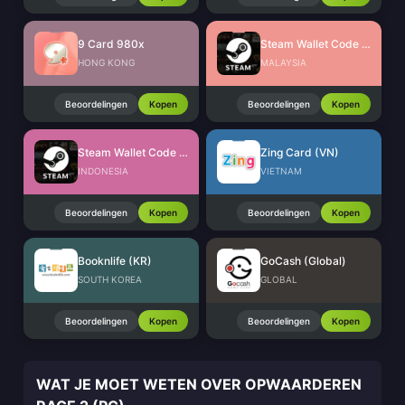
9 Card 980x
Steam Wallet Code (MYR)
HONG KONG
MALAYSIA
Beoordelingen
Kopen
Beoordelingen
Kopen
Steam Wallet Code (IDR)
Zing Card (VN)
INDONESIA
VIETNAM
Beoordelingen
Kopen
Beoordelingen
Kopen
Booknlife (KR)
GoCash (Global)
SOUTH KOREA
GLOBAL
Beoordelingen
Kopen
Beoordelingen
Kopen
WAT JE MOET WETEN OVER OPWAARDEREN