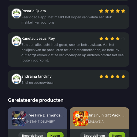
Rosaria Queta
Zeer goede app, het maakt het kopen van valuta een stuk
makkelijker voor ons.
Kanetsu Jesus_Rey
Ze doen alles echt heel goed, snel en betrouwbaar. Van het
bekijken van de producten tot de betaalmethoden; de hele lay-
out zorgt ervoor dat ze ver voorlopen op anderen omdat het veel
fouten voorkomt.
andraina tandrify
Snel en betrouwbaar.
Gerelateerde producten
Free Fire Diamonds EU + TR
JinJinJin Gift Pack Redeem Code
INSTANT DELIVERY
MALAYSIA
Beoordelingen
Kopen
Beoordelingen
Kopen