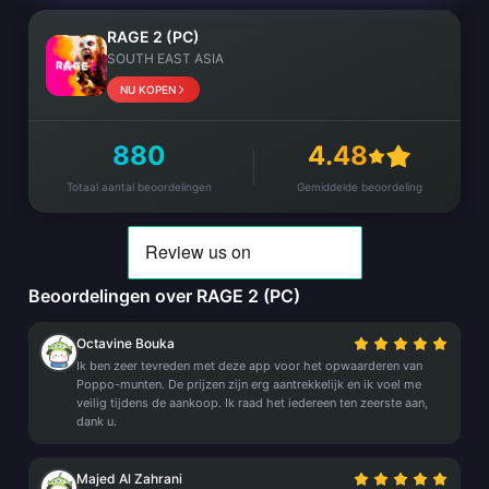
RAGE 2 (PC)
SOUTH EAST ASIA
NU KOPEN
880
4.48
Totaal aantal beoordelingen
Gemiddelde beoordeling
Beoordelingen over RAGE 2 (PC)
Octavine Bouka
Ik ben zeer tevreden met deze app voor het opwaarderen van
Poppo-munten. De prijzen zijn erg aantrekkelijk en ik voel me
veilig tijdens de aankoop. Ik raad het iedereen ten zeerste aan,
dank u.
Majed Al Zahrani