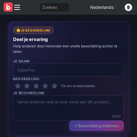
Zoeken
Nederlands
/
JE BEOORDELING
Deel je ervaring
Help anderen door hieronder een snelle beoordeling achter te
laten.
JE NAAM
BEOORDELING
Tik om te beoordelen
JE BEOORDELING
0/500
Beoordeling indienen