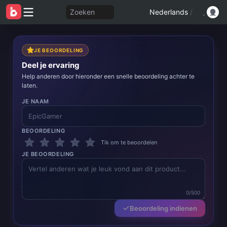
Zoeken
Nederlands
/
JE BEOORDELING
Deel je ervaring
Help anderen door hieronder een snelle beoordeling achter te
laten.
JE NAAM
BEOORDELING
Tik om te beoordelen
JE BEOORDELING
0/500
Beoordeling indienen