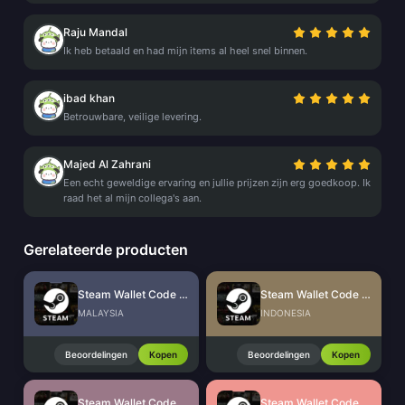
Raju Mandal
Ik heb betaald en had mijn items al heel snel binnen.
ibad khan
Betrouwbare, veilige levering.
Majed Al Zahrani
Een echt geweldige ervaring en jullie prijzen zijn erg goedkoop. Ik
raad het al mijn collega's aan.
Gerelateerde producten
Steam Wallet Code (MYR)
Steam Wallet Code (IDR)
MALAYSIA
INDONESIA
Beoordelingen
Kopen
Beoordelingen
Kopen
Steam Wallet Code (THB)
Steam Wallet Code (PHP)