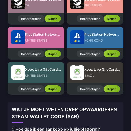
TH
PHILIPPINES
Beoordelingen
Kopen
Beoordelingen
Kopen
PlayStation Network Card (US)
PlayStation Network Card (HK)
UNITED STATES
HONG KONG
Beoordelingen
Kopen
Beoordelingen
Kopen
Xbox Live Gift Card (US)
Xbox Live Gift Card (BR)
UNITED STATES
BRAZIL
Beoordelingen
Kopen
Beoordelingen
Kopen
WAT JE MOET WETEN OVER OPWAARDEREN
STEAM WALLET CODE (SAR)
1.
Hoe doe ik een aankoop op jullie platform?