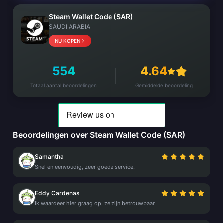
Steam Wallet Code (SAR)
SAUDI ARABIA
NU KOPEN
554
4.64
Totaal aantal beoordelingen
Gemiddelde beoordeling
Beoordelingen over Steam Wallet Code (SAR)
Samantha
Snel en eenvoudig, zeer goede service.
Eddy Cardenas
Ik waardeer hier graag op, ze zijn betrouwbaar.