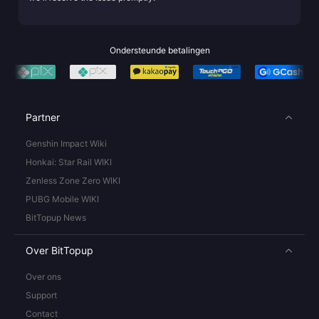
Ondersteunde betalingen
Partner
Genshin Impact Wiki
Honkai: Star Rail WIKI
Zenless Zone Zero WIKI
PUBG Mobile WIKI
BitTopup News
Over BitTopup
Over ons
Support
Contact