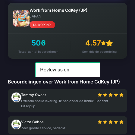
Work from Home CdKey (JP)
JAPAN
NU KOPEN
506
4.57
Totaal aantal beoordelingen
Gemiddelde beoordeling
Beoordelingen over Work from Home CdKey (JP)
Tammy Sweet
Extreem snelle levering. Ik ben onder de indruk! Bedankt
BitTopup.
Victor Cobos
Zeer goede service, bedankt.