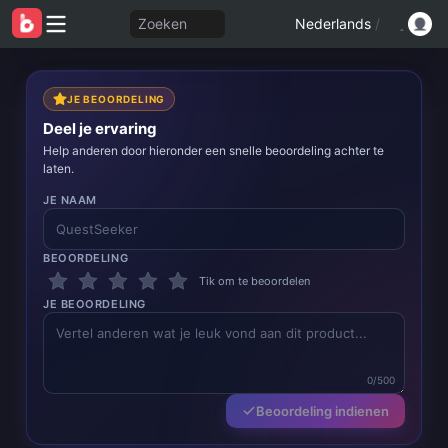
Zoeken
Nederlands
/
JE BEOORDELING
Deel je ervaring
Help anderen door hieronder een snelle beoordeling achter te
laten.
JE NAAM
BEOORDELING
Tik om te beoordelen
JE BEOORDELING
0/500
Beoordeling indienen