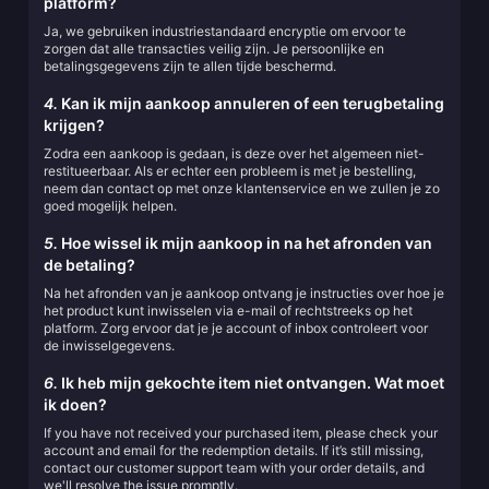
platform?
Ja, we gebruiken industriestandaard encryptie om ervoor te
zorgen dat alle transacties veilig zijn. Je persoonlijke en
betalingsgegevens zijn te allen tijde beschermd.
4.
Kan ik mijn aankoop annuleren of een terugbetaling
krijgen?
Zodra een aankoop is gedaan, is deze over het algemeen niet-
restitueerbaar. Als er echter een probleem is met je bestelling,
neem dan contact op met onze klantenservice en we zullen je zo
goed mogelijk helpen.
5.
Hoe wissel ik mijn aankoop in na het afronden van
de betaling?
Na het afronden van je aankoop ontvang je instructies over hoe je
het product kunt inwisselen via e-mail of rechtstreeks op het
platform. Zorg ervoor dat je je account of inbox controleert voor
de inwisselgegevens.
6.
Ik heb mijn gekochte item niet ontvangen. Wat moet
ik doen?
If you have not received your purchased item, please check your
account and email for the redemption details. If it’s still missing,
contact our customer support team with your order details, and
we'll resolve the issue promptly.