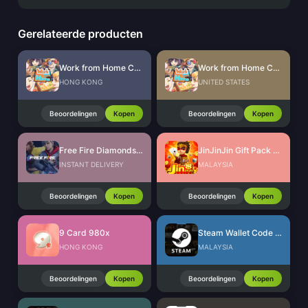
Gerelateerde producten
Work from Home CdKey (HK)
Work from Home CdKey (US)
HONG KONG
UNITED STATES
Beoordelingen
Kopen
Beoordelingen
Kopen
Free Fire Diamonds EU + TR
JinJinJin Gift Pack Redeem Code
INSTANT DELIVERY
MALAYSIA
Beoordelingen
Kopen
Beoordelingen
Kopen
9 Card 980x
Steam Wallet Code (MYR)
HONG KONG
MALAYSIA
Beoordelingen
Kopen
Beoordelingen
Kopen