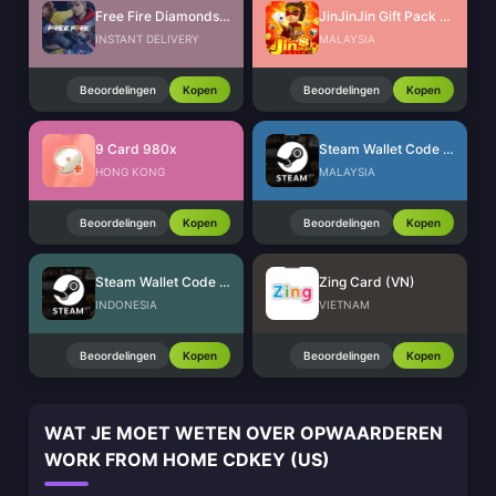
Free Fire Diamonds EU + TR
JinJinJin Gift Pack Redeem Code
INSTANT DELIVERY
MALAYSIA
Beoordelingen
Kopen
Beoordelingen
Kopen
9 Card 980x
Steam Wallet Code (MYR)
HONG KONG
MALAYSIA
Beoordelingen
Kopen
Beoordelingen
Kopen
Steam Wallet Code (IDR)
Zing Card (VN)
INDONESIA
VIETNAM
Beoordelingen
Kopen
Beoordelingen
Kopen
WAT JE MOET WETEN OVER OPWAARDEREN
WORK FROM HOME CDKEY (US)