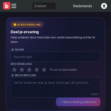
Zoeken
Nederlands
/
JE BEOORDELING
Deel je ervaring
Help anderen door hieronder een snelle beoordeling achter te
laten.
JE NAAM
BEOORDELING
Tik om te beoordelen
JE BEOORDELING
0/500
Beoordeling indienen