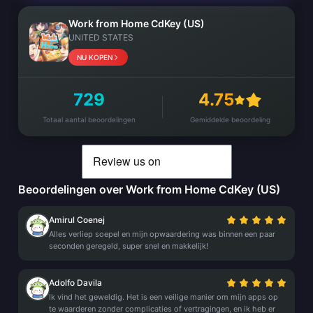
Work from Home CdKey (US)
UNITED STATES
NU KOPEN
729
4.75
Totaal aantal beoordelingen
Gemiddelde beoordeling
Beoordelingen over Work from Home CdKey (US)
Amirul Coenej
Alles verliep soepel en mijn opwaardering was binnen een paar
seconden geregeld, super snel en makkelijk!
Adolfo Davila
Ik vind het geweldig. Het is een veilige manier om mijn apps op
te waarderen zonder complicaties of vertragingen, en ik heb er