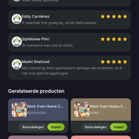
Goed, wauw, geweldig.
Eddy Cardenas
Ik waardeer hier graag op, ze zijn betrouwbaar.
Siphilisiwe Phiri
De transactie was snel en direct.
Madni Shahzad
Mijn bestelling werd geannuleerd vanwege een probleem, en ik
heb mijn geld teruggekregen.
Gerelateerde producten
Work from Home CdKey (HK)
Work from Home CdKey (JP)
HONG KONG
JAPAN
Beoordelingen
Kopen
Beoordelingen
Kopen