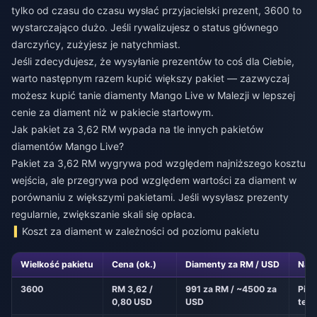
tylko od czasu do czasu wysłać przyjacielski prezent, 3600 to
wystarczająco dużo. Jeśli rywalizujesz o status głównego
darczyńcy, zużyjesz je natychmiast.
Jeśli zdecydujesz, że wysyłanie prezentów to coś dla Ciebie,
warto następnym razem kupić większy pakiet — zazwyczaj
możesz
kupić tanie diamenty Mango Live w Malezji
w lepszej
cenie za diament niż w pakiecie startowym.
Jak pakiet za 3,62 RM wypada na tle innych pakietów
diamentów Mango Live?
Pakiet za 3,62 RM wygrywa pod względem najniższego kosztu
wejścia, ale przegrywa pod względem wartości za diament w
porównaniu z większymi pakietami. Jeśli wysyłasz prezenty
regularnie, zwiększanie skali się opłaca.
Koszt za diament w zależności od poziomu pakietu
Wielkość pakietu
Cena (ok.)
Diamenty za RM / USD
Najl
3600
RM 3,62 /
991 za RM / ~4500 za
Pie
0,80 USD
USD
test