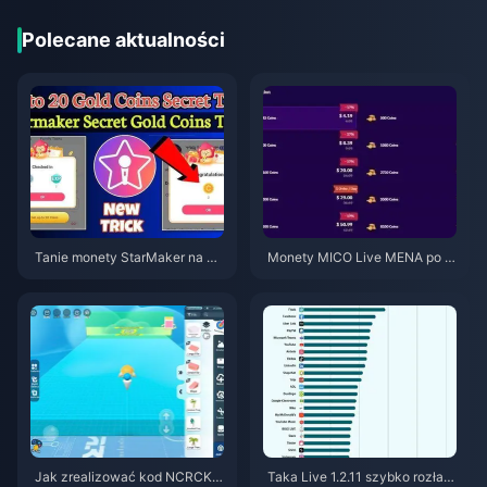
Polecane aktualności
Tanie monety StarMaker na pr
Monety MICO Live MENA po w
zesłuchania do SupernovaX 2
ersji v5.2: Najtańsze oferty 202
026 (12-23% taniej)
6
Jak zrealizować kod NCRCKY
Taka Live 1.2.11 szybko rozład