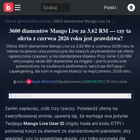
Szukaj
Polski
/
Strona główna
/
Aktualności
/
3600 diamentów Mango Live za 3,62 RM — czy ta oferta z czerwca 2026 roku jest prawdziwa?
3600 diamentów Mango Live za 3,62 RM — czy ta
oferta z czerwca 2026 roku jest prawdziwa?
Oferta 3600 diamentów Mango Live za 3,62 RM w czerwcu 2026 roku to
niemal na pewno cena promocyjna dla nowych użytkowników lub oferta
ograniczona czasowo, a nie standardowa stawka. Przy cenie 3,62 RM
otrzymujesz około 991 diamentów za ringgita – jest to przelicznik
potwierdzony na zaufanych platformach, takich jak BitTopup i
Lapakgaming, dla kont w regionie Malezji na maj/czerwiec 2026 roku.
Autor:
Sarah Mitchell
Opublikowano:
2026/06/30
15 min czytaj
Spis treści
Zanim zapłacisz, zrób trzy rzeczy. Potwierdź ofertę na
zweryfikowanej stronie, upewnij się, że wymaga ona jedynie
Twojego
Mango Live User ID
(nigdy hasła ani kodu OTP) i
porównaj koszt za diament ze standardowymi pakietami, aby
wiedzieć, czy to prawdziwa okazja, czy tylko przynęta dla