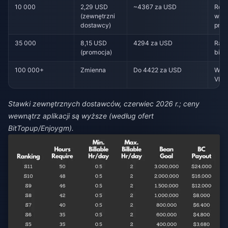
10 000
2,29 USD
~4367 za USD
Regu
(zewnętrzni
wysy
dostawcy)
pre
35 000
8,15 USD
4294 za USD
Rank
(promocja)
bitw
100 000+
Zmienna
Do 4422 za USD
Wyd
VIP
Stawki zewnętrznych dostawców, czerwiec 2026 r.; ceny
wewnątrz aplikacji są wyższe (według ofert
BitTopup/Enjoygm).