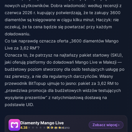
nowych użytkowników. Dobra wiadomość: według recenzji z
czerwca 2026 r. kupujący potwierdzają, że te zakupy 3600
diamentów są księgowane w ciągu kilku minut. Haczyk: nie
oczekuj, że ta cena będzie się powtarzać przy każdym
doładowaniu.
Co tak naprawdę oznacza oferta „3600 diamentów Mango
Live za 3,62 RM”?
Oznacza to, że patrzysz na najtańszy pakiet startowy (SKU),
jaki oferują platformy do doładowań Mango Live w Malezji —
budżetowy poziom stworzony dla osób testujących usługę po
raz pierwszy, a nie dla regularnych darczyńców. Własny
przewodnik BitTopup ujmuje to jasno: pakiet za 3,62 RM to
„prawdziwa promocja dla budżetowych widzów testujących
wysyłanie prezentów” z natychmiastową dostawą na
podstawie UID.
Diamenty Mango Live
Zobacz więcej ›
4.38
993 sprzedano