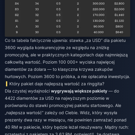
Co ta tabela faktycznie ujawnia: stawka „za USD” dla pakietu
3600 wygląda konkurencyjnie ze względu na zniżkę
promocyjną, ale w praktycznych kategoriach daje najmniejszą
całkowitą wartość. Poziom 100 000+ wyciska najwięcej
diamentów za dolara — to klasyczna krzywa zakupów
hurtowych. Poziom 3600 to próbka, a nie opłacalna inwestycja.
Który pakiet daje najlepszą wartość za ringgita?
Dla czystej wydajności
wygrywają większe pakiety
— do
4422 diamentów za USD na najwyższym poziomie w
porównaniu do stawki promocyjnej pakietu startowego. Ale
„najlepsza wartość” zależy od Ciebie. Widz, który wysyła
prezenty dwa razy w miesiącu, nie powinien zamrażać ponad
40 RM w pakiecie, który będzie leżał nieużywany. Mądry ruch:
przetestuj z pakietem za 3,62 RM, potwierdź, że dostawa