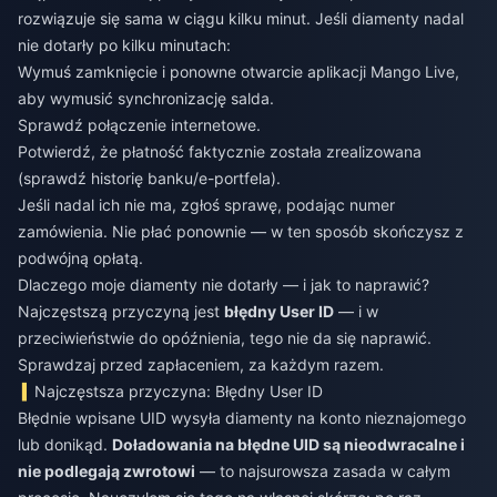
rozwiązuje się sama w ciągu kilku minut. Jeśli diamenty nadal
nie dotarły po kilku minutach:
Wymuś zamknięcie i ponowne otwarcie aplikacji Mango Live,
aby wymusić synchronizację salda.
Sprawdź połączenie internetowe.
Potwierdź, że płatność faktycznie została zrealizowana
(sprawdź historię banku/e-portfela).
Jeśli nadal ich nie ma, zgłoś sprawę, podając numer
zamówienia. Nie płać ponownie — w ten sposób skończysz z
podwójną opłatą.
Dlaczego moje diamenty nie dotarły — i jak to naprawić?
Najczęstszą przyczyną jest
błędny User ID
— i w
przeciwieństwie do opóźnienia, tego nie da się naprawić.
Sprawdzaj przed zapłaceniem, za każdym razem.
Najczęstsza przyczyna: Błędny User ID
Błędnie wpisane UID wysyła diamenty na konto nieznajomego
lub donikąd.
Doładowania na błędne UID są nieodwracalne i
nie podlegają zwrotowi
— to najsurowsza zasada w całym