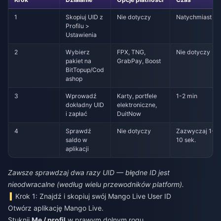
1
Skopiuj UID z
Nie dotyczy
Natychmiast
Profilu >
Ustawienia
2
Wybierz
FPX, TNG,
Nie dotyczy
pakiet na
GrabPay, Boost
BitTopup/Cod
ashop
3
Wprowadź
Karty, portfele
1-2 min
dokładny UID
elektroniczne,
i zapłać
DuitNow
4
Sprawdź
Nie dotyczy
Zazwyczaj 1-
saldo w
10 sek.
aplikacji
Zawsze sprawdzaj dwa razy UID — błędne ID jest
nieodwracalne (według wielu przewodników platform).
Krok 1: Znajdź i skopiuj swój Mango Live User ID
Otwórz aplikację Mango Live.
Stuknij
Me / profil
w prawym dolnym rogu.