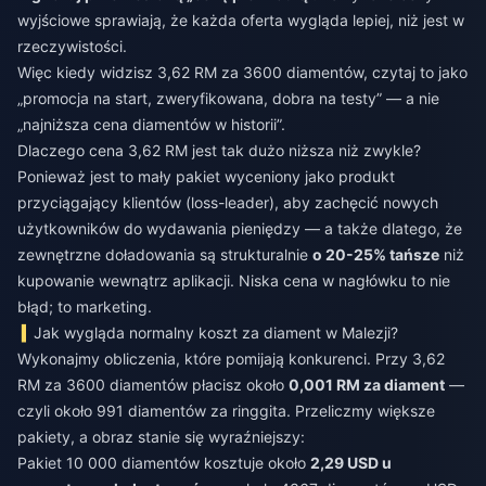
wyjściowe sprawiają, że każda oferta wygląda lepiej, niż jest w
rzeczywistości.
Więc kiedy widzisz 3,62 RM za 3600 diamentów, czytaj to jako
„promocja na start, zweryfikowana, dobra na testy” — a nie
„najniższa cena diamentów w historii”.
Dlaczego cena 3,62 RM jest tak dużo niższa niż zwykle?
Ponieważ jest to mały pakiet wyceniony jako produkt
przyciągający klientów (loss-leader), aby zachęcić nowych
użytkowników do wydawania pieniędzy — a także dlatego, że
zewnętrzne doładowania są strukturalnie
o 20-25% tańsze
niż
kupowanie wewnątrz aplikacji. Niska cena w nagłówku to nie
błąd; to marketing.
Jak wygląda normalny koszt za diament w Malezji?
Wykonajmy obliczenia, które pomijają konkurenci. Przy 3,62
RM za 3600 diamentów płacisz około
0,001 RM za diament
—
czyli około 991 diamentów za ringgita. Przeliczmy większe
pakiety, a obraz stanie się wyraźniejszy:
Pakiet 10 000 diamentów kosztuje około
2,29 USD u