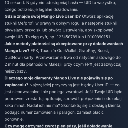
10 sekund. Nigdy nie udostępniaj hasła — UID to wszystko,
czego potrzebuje legalne doładowanie.
Gdzie znajdę swój Mango Live User ID?
Otwórz aplikację,
stuknij Me/profil w prawym dolnym rogu, a następnie stuknij
pływający przycisk lub otwórz Ustawienia, aby skopiować
swoje UID. To ciąg cyfr, np.
lub
.
123456789
U0100390151
Jakie metody płatności są akceptowane przy doładowaniach
Mango Live?
FPX, Touch 'n Go eWallet, GrabPay, Boost,
DuitNow i karty. Przetwarzanie trwa od natychmiastowego do
2 minut dla płatności w Malezji, przy czym FPX jest zazwyczaj
najszybszy.
Dlaczego moje diamenty Mango Live nie pojawiły się po
zapłaceniu?
Najczęściej przyczyną jest błędny User ID — co
jest nieodwracalne i nie podlega zwrotowi. Jeśli Twoje UID było
poprawne, zrestartuj aplikację, sprawdź połączenie i odczekaj
kilka minut. Nadal ich nie ma? Skontaktuj się z obsługą klienta,
podając numer zamówienia i paragon, zamiast płacić
ponownie.
Czy mogę otrzymać zwrot pieniędzy, jeśli doładowanie