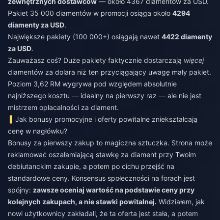
zewnętrznych dostawców
— około 4367 diamentów za USD.
Pakiet 35 000 diamentów w promocji osiąga około
4294
diamenty za USD
.
Największe pakiety (100 000+) osiągają nawet
4422 diamenty
za USD
.
Zauważasz coś? Duże pakiety faktycznie dostarczają
więcej
diamentów za dolara niż ten przyciągający uwagę mały pakiet.
Poziom 3,62 RM wygrywa pod względem absolutnie
najniższego kosztu — idealny na pierwszy raz — ale nie jest
mistrzem opłacalności za diament.
Jak bonusy promocyjne i oferty powitalne zniekształcają
cenę w nagłówku?
Bonusy za pierwszy zakup to magiczna sztuczka. Strona może
reklamować oszałamiającą stawkę za diament przy Twoim
debiutanckim zakupie, a potem po cichu przejść na
standardowe ceny. Konsensus społeczności na forach jest
spójny:
zawsze oceniaj wartość na podstawie ceny przy
kolejnych zakupach, a nie stawki powitalnej.
Widziałem, jak
nowi użytkownicy zakładali, że ta oferta jest stała, a potem