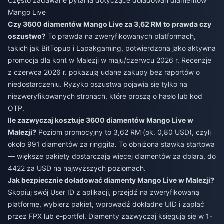
Często zadawane pytania dotyczące doładowań diamentów
Mango Live
Czy 3600 diamentów Mango Live za 3,62 RM to prawda czy
oszustwo?
To prawda na zweryfikowanych platformach,
takich jak BitTopup i Lapakgaming, potwierdzona jako aktywna
promocja dla kont w Malezji w maju/czerwcu 2026 r. Recenzje
z czerwca 2026 r. pokazują udane zakupy bez raportów o
niedostarczeniu. Ryzyko oszustwa pojawia się tylko na
niezweryfikowanych stronach, które proszą o hasło lub kod
OTP.
Ile zazwyczaj kosztuje 3600 diamentów Mango Live w
Malezji?
Poziom promocyjny to 3,62 RM (ok. 0,80 USD), czyli
około 991 diamentów za ringgita. To obniżona stawka startowa
— większe pakiety dostarczają więcej diamentów za dolara, do
4422 za USD na najwyższych poziomach.
Jak bezpiecznie doładować diamenty Mango Live w Malezji?
Skopiuj swój User ID z aplikacji, przejdź na zweryfikowaną
platformę, wybierz pakiet, wprowadź dokładne UID i zapłać
przez FPX lub e-portfel. Diamenty zazwyczaj księgują się w 1-