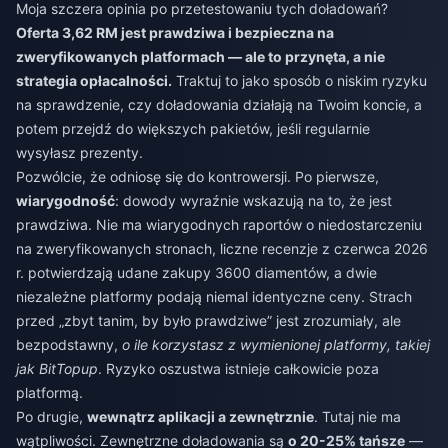
Moja szczera opinia po przetestowaniu tych doładowań?
Oferta 3,62 RM jest prawdziwa i bezpieczna na
zweryfikowanych platformach — ale to przynęta, a nie
strategia opłacalności.
Traktuj to jako sposób o niskim ryzyku
na sprawdzenie, czy doładowania działają na Twoim koncie, a
potem przejdź do większych pakietów, jeśli regularnie
wysyłasz prezenty.
Pozwólcie, że odniosę się do kontrowersji. Po pierwsze,
wiarygodność
: dowody wyraźnie wskazują na to, że jest
prawdziwa. Nie ma wiarygodnych raportów o niedostarczeniu
na zweryfikowanych stronach, liczne recenzje z czerwca 2026
r. potwierdzają udane zakupy 3600 diamentów, a dwie
niezależne platformy podają niemal identyczne ceny. Strach
przed „zbyt tanim, by było prawdziwe” jest zrozumiały, ale
bezpodstawny,
o ile korzystasz z wymienionej platformy, takiej
jak BitTopup
. Ryzyko oszustwa istnieje całkowicie poza
platformą.
Po drugie,
wewnątrz aplikacji a zewnętrznie
. Tutaj nie ma
wątpliwości. Zewnętrzne doładowania są
o 20-25% tańsze
—