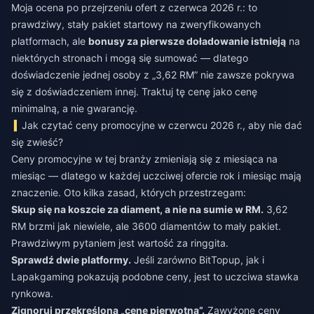
Moja ocena po przejrzeniu ofert z czerwca 2026 r.: to
prawdziwy, stały pakiet startowy na zweryfikowanych
platformach, ale
bonusy za pierwsze doładowanie istnieją
na
niektórych stronach i mogą się sumować — dlatego
doświadczenie jednej osoby z „3,62 RM” nie zawsze pokrywa
się z doświadczeniem innej. Traktuj tę cenę jako cenę
minimalną, a nie gwarancję.
Jak czytać ceny promocyjne w czerwcu 2026 r., aby nie dać
się zwieść?
Ceny promocyjne w tej branży zmieniają się z miesiąca na
miesiąc — dlatego w każdej uczciwej ofercie rok i miesiąc mają
znaczenie. Oto kilka zasad, których przestrzegam:
Skup się na koszcie za diament, a nie na sumie w RM.
3,62
RM brzmi jak niewiele, ale 3600 diamentów to mały pakiet.
Prawdziwym pytaniem jest wartość za ringgita.
Sprawdź dwie platformy.
Jeśli zarówno BitTopup, jak i
Lapakgaming pokazują podobne ceny, jest to uczciwa stawka
rynkowa.
Zignoruj przekreśloną „cenę pierwotną”.
Zawyżone ceny