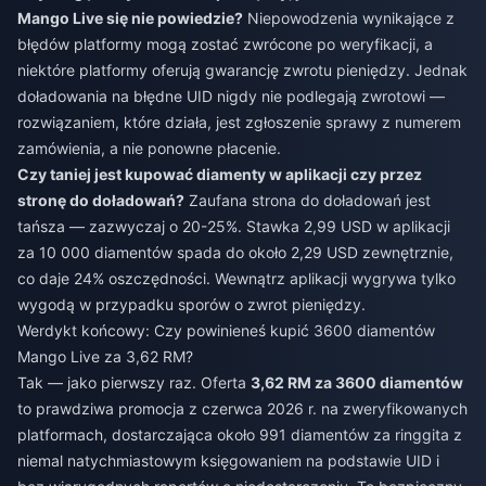
Mango Live się nie powiedzie?
Niepowodzenia wynikające z
błędów platformy mogą zostać zwrócone po weryfikacji, a
niektóre platformy oferują gwarancję zwrotu pieniędzy. Jednak
doładowania na błędne UID nigdy nie podlegają zwrotowi —
rozwiązaniem, które działa, jest zgłoszenie sprawy z numerem
zamówienia, a nie ponowne płacenie.
Czy taniej jest kupować diamenty w aplikacji czy przez
stronę do doładowań?
Zaufana strona do doładowań jest
tańsza — zazwyczaj o 20-25%. Stawka 2,99 USD w aplikacji
za 10 000 diamentów spada do około 2,29 USD zewnętrznie,
co daje 24% oszczędności. Wewnątrz aplikacji wygrywa tylko
wygodą w przypadku sporów o zwrot pieniędzy.
Werdykt końcowy: Czy powinieneś kupić 3600 diamentów
Mango Live za 3,62 RM?
Tak — jako pierwszy raz. Oferta
3,62 RM za 3600 diamentów
to prawdziwa promocja z czerwca 2026 r. na zweryfikowanych
platformach, dostarczająca około 991 diamentów za ringgita z
niemal natychmiastowym księgowaniem na podstawie UID i