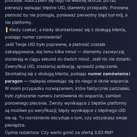
procesie. Nauczyłem się tego na własnej skórze: po raz
pierwszy wpisując błędne UID, diamenty przepadły. Ponowna
płatność by nie pomogła, ponieważ pierwotny błąd był mój, a
nie platformy.
Kiedy czekać, a kiedy skontaktować się z obsługą klienta,
podając numer zamówienia?
Jeśli Twoje UID było poprawne, a płatność została
zaksięgowana, daj temu kilka minut — diamenty zazwyczaj
docierają w ciągu sekund do dwóch minut. Jeśli nic nie dotarło:
Zweryfikuj UID, zrestartuj aplikację, sprawdź połączenie.
Skontaktuj się z obsługą klienta, podając
numer zamówienia i
paragon
— najlepiej odwołując się do niego w oknie wsparcia.
W moim przypadku rozwiązaniem, które faktycznie zadziałało,
było zgłoszenie numeru zamówienia do wsparcia, zamiast
ponownego płacenia. Zwroty wynikające z błędów platformy
są możliwe po weryfikacji; błędy wynikające z błędnego UID
nie są. To rozróżnienie decyduje o tym, czy odzyskasz swoje
pieniądze.
Opinia redaktora: Czy warto gonić za ofertą 3,62 RM?