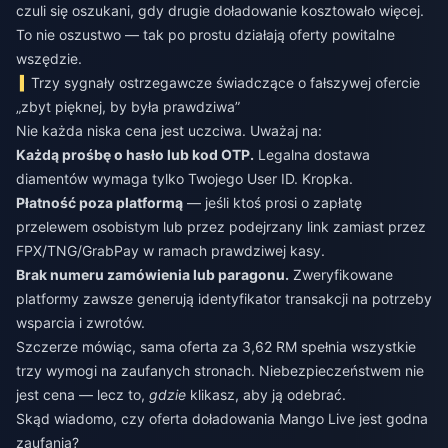
czuli się oszukani, gdy drugie doładowanie kosztowało więcej.
To nie oszustwo — tak po prostu działają oferty powitalne
wszędzie.
Trzy sygnały ostrzegawcze świadczące o fałszywej ofercie
„zbyt pięknej, by była prawdziwa”
Nie każda niska cena jest uczciwa. Uważaj na:
Każdą prośbę o hasło lub kod OTP.
Legalna dostawa
diamentów wymaga tylko Twojego User ID. Kropka.
Płatność poza platformą
— jeśli ktoś prosi o zapłatę
przelewem osobistym lub przez podejrzany link zamiast przez
FPX/TNG/GrabPay w ramach prawdziwej kasy.
Brak numeru zamówienia lub paragonu.
Zweryfikowane
platformy zawsze generują identyfikator transakcji na potrzeby
wsparcia i zwrotów.
Szczerze mówiąc, sama oferta za 3,62 RM spełnia wszystkie
trzy wymogi na zaufanych stronach. Niebezpieczeństwem nie
jest cena — lecz to,
gdzie
klikasz, aby ją odebrać.
Skąd wiadomo, czy oferta doładowania Mango Live jest godna
zaufania?