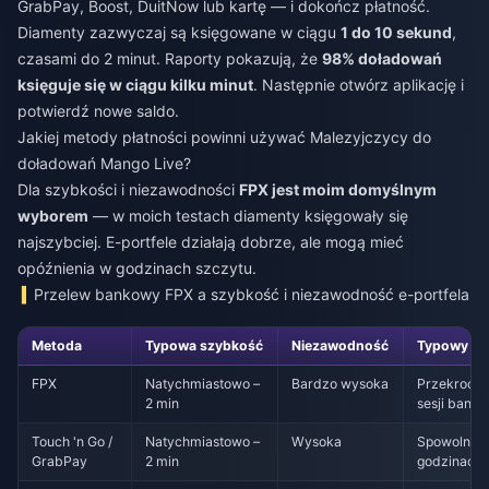
GrabPay, Boost, DuitNow lub kartę — i dokończ płatność.
Diamenty zazwyczaj są księgowane w ciągu
1 do 10 sekund
,
czasami do 2 minut. Raporty pokazują, że
98% doładowań
księguje się w ciągu kilku minut
. Następnie otwórz aplikację i
potwierdź nowe saldo.
Jakiej metody płatności powinni używać Malezyjczycy do
doładowań Mango Live?
Dla szybkości i niezawodności
FPX jest moim domyślnym
wyborem
— w moich testach diamenty księgowały się
najszybciej. E-portfele działają dobrze, ale mogą mieć
opóźnienia w godzinach szczytu.
Przelew bankowy FPX a szybkość i niezawodność e-portfela
Metoda
Typowa szybkość
Niezawodność
Typowy pun
FPX
Natychmiastowo –
Bardzo wysoka
Przekrocze
2 min
sesji bank
Touch 'n Go /
Natychmiastowo –
Wysoka
Spowolnien
GrabPay
2 min
godzinach 