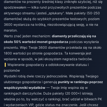
diamentów na prezenty średniej klasy zniknęło szybciej, niż się
spodziewałem — kilka rund przyzwoitych prezentów podczas
aktywnego streamu i jesteś „spłukany”. Małe pakiety (50-250
diamentów) służą do szybkich prezentów testowych; poziom
3600 wystarcza na krótką, niezobowiązującą sesję, a nie na
maraton.
Warto znać jeden mechanizm:
diamenty przeliczają się na
około 50% wartości monet gospodarza
podczas wysyłania
prezentu. Więc Twoje 3600 diamentów przekłada się na około
1800 wartości po stronie gospodarza. Ta konwersja jest
wpisana w sposób, w jaki ekosystem nagradza twórców.
Wspieranie gospodarzy a odblokowywanie statusu i
poziomów
Wydatki robią dwie rzeczy jednocześnie. Wspierają Twojego
ulubionego gospodarza i generują
punkty w rankingu poprzez
współczynniki wydatków
— Twoje imię wspina się w
rankingach darczyńców. Duże pakiety (20 000+) istnieją
właśnie po to, by walczyć o rankingi, brać udział w bitwach PK
i wydarzeniach VIP, gdzie status ma znaczenie. Jeśli chcesz