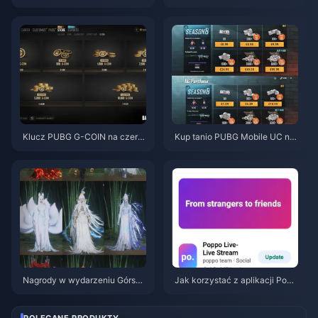
T8EF na darmowe Eggy Coins
owuje baterię po aktualizacji z
(sierpień 2026)
lipca 2026? Przyczyny i rozwi
ązania
Klucz PUBG G-COIN na czerw
Kup tanio PUBG Mobile UC na
iec 2026: Czy podwójna promo
kolaborację z Naruto Shippude
cja za 91,43 USD naprawdę si
n (lipiec 2026): koszty, najleps
ę opłaca?
ze pakiety i bezpieczne doład
owanie
Nagrody w wydarzeniu Górską
Jak korzystać z aplikacji Popp
Jesień w Where Winds Meet (li
o Live: Kompletny poradnik dla
piec 2026): pełna lista, waluta i
początkujących | Lipiec 2026
priorytety
POLECANE PRODUKTY