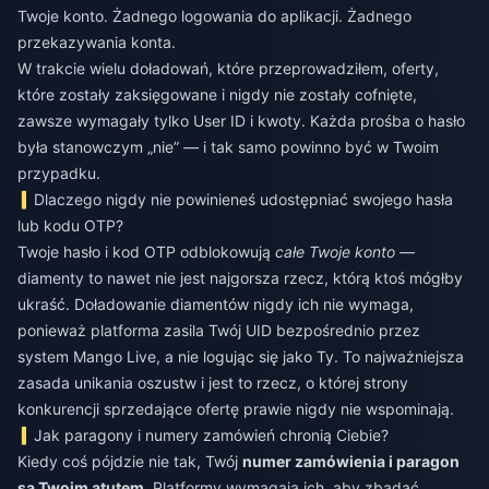
Twoje konto. Żadnego logowania do aplikacji. Żadnego
przekazywania konta.
W trakcie wielu doładowań, które przeprowadziłem, oferty,
które zostały zaksięgowane i nigdy nie zostały cofnięte,
zawsze wymagały tylko User ID i kwoty. Każda prośba o hasło
była stanowczym „nie” — i tak samo powinno być w Twoim
przypadku.
Dlaczego nigdy nie powinieneś udostępniać swojego hasła
lub kodu OTP?
Twoje hasło i kod OTP odblokowują
całe Twoje konto
—
diamenty to nawet nie jest najgorsza rzecz, którą ktoś mógłby
ukraść. Doładowanie diamentów nigdy ich nie wymaga,
ponieważ platforma zasila Twój UID bezpośrednio przez
system Mango Live, a nie logując się jako Ty. To najważniejsza
zasada unikania oszustw i jest to rzecz, o której strony
konkurencji sprzedające ofertę prawie nigdy nie wspominają.
Jak paragony i numery zamówień chronią Ciebie?
Kiedy coś pójdzie nie tak, Twój
numer zamówienia i paragon
są Twoim atutem.
Platformy wymagają ich, aby zbadać