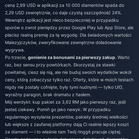
cena 2,99 USD w aplikacji za 10 000 diamentów spada do
2,29 USD zewnętrznie, co daje czystą oszczędność 24%.
Wewnątrz aplikacji jest nieco bezpieczniej w przypadku
sporów o zwrot pieniędzy przez Google Play lub App Store, ale
płacisz realną premię za tę wygodę. Dla świadomych wartości
Malezyjczyków, zweryfikowane zewnętrzne doładowanie
wygrywa.
Po trzecie,
gonienie za bonusami za pierwszy zakup
. Warto
raz, bez sensu przy powtórkach. Skorzystaj ze stawki
powitalnej, ciesz się nią, ale nie buduj swoich wydatków wokół
ceny, którą zobaczysz tylko raz. Oferty, które w moich testach
nigdy nie zostały cofnięte, były tymi nudnymi — tylko UID,
wyraźny paragon, brak dramatu z hasłem.
Mój werdykt: kup pakiet za 3,62 RM jako pierwszy raz, jeśli
jesteś ciekawy. Pomiń go jako nawyk. W przypadku
regularnego wysyłania prezentów, pakiety średniej wielkości
lub większe z zaufanej platformy dają Ci realnie lepszy koszt
za diament — i to właśnie tam Twój ringgit pracuje ciężej.