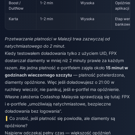
Boost /
1-2 min
Wysoka
Opóźnienie 
DuitNow
aplikacji
Karta
1-2 min
Wysoka
Etap weryfi
bankowej
Przetwarzanie płatności w Malezji trwa zazwyczaj od
natychmiastowego do 2 minut.
Kiedy testowałem doładowania tylko z użyciem UID, FPX
dostarczał diamenty w mniej niż 2 minuty prawie za każdym
razem. Ale jedna płatność e-portfelem zajęła około
15 minut w
godzinach wieczornego szczytu
— płatność potwierdzona,
diamenty opóźnione. Więc jeśli doładowujesz o 21:00 w
ruchliwy wieczór, nie panikuj, jeśli e-portfel ma opóźnienie.
Własne założenia Codashop Malaysia sprawdzają się tutaj: FPX
i e-portfele „umożliwiają natychmiastowe, bezpieczne
doładowania bez logowania”.
Co zrobić, jeśli płatność się powiodła, ale diamenty są
opóźnione?
Najpierw odczekaj pełny czas — większość opóźnień