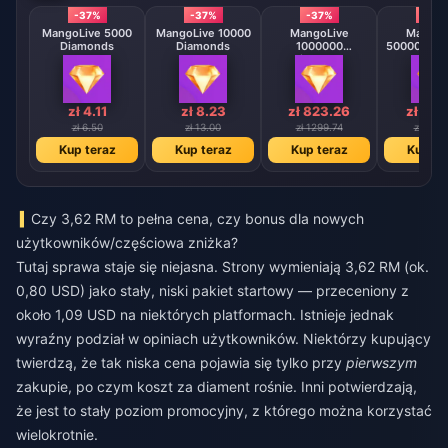
-37%
-37%
-37%
-37
MangoLive 5000
MangoLive 10000
MangoLive
MangoL
Diamonds
Diamonds
1000000
500000 Di
Diamonds
zł 4.11
zł 8.23
zł 823.26
zł 411
zł 6.50
zł 13.00
zł 1299.74
zł 649.
Kup teraz
Kup teraz
Kup teraz
Kup te
Czy 3,62 RM to pełna cena, czy bonus dla nowych
użytkowników/częściowa zniżka?
Tutaj sprawa staje się niejasna. Strony wymieniają 3,62 RM (ok.
0,80 USD) jako stały, niski pakiet startowy — przeceniony z
około 1,09 USD na niektórych platformach. Istnieje jednak
wyraźny podział w opiniach użytkowników. Niektórzy kupujący
twierdzą, że tak niska cena pojawia się tylko przy
pierwszym
zakupie, po czym koszt za diament rośnie. Inni potwierdzają,
że jest to stały poziom promocyjny, z którego można korzystać
wielokrotnie.