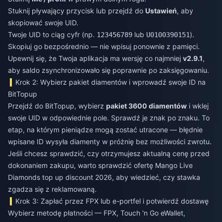
Stuknij pływający przycisk lub przejdź do
Ustawień
, aby
skopiować swoje UID.
Twoje UID to ciąg cyfr (np.
lub
).
123456789
U0100390151
Skopiuj go bezpośrednio — nie wpisuj ponownie z pamięci.
Upewnij się, że Twoja aplikacja ma wersję co najmniej
v2.9.1
,
aby saldo zsynchronizowało się poprawnie po zaksięgowaniu.
Krok 2: Wybierz pakiet diamentów i wprowadź swoje ID na
BitTopup
Przejdź do BitTopup, wybierz
pakiet 3600 diamentów
i wklej
swoje UID w odpowiednie pole. Sprawdź je znak po znaku. To
etap, na którym pieniądze mogą zostać utracone — błędnie
wpisane ID wysyła diamenty w próżnię bez możliwości zwrotu.
Jeśli chcesz sprawdzić, czy otrzymujesz aktualną cenę przed
dokonaniem zakupu, warto sprawdzić ofertę
Mango Live
Diamonds top up discount 2026
, aby wiedzieć, czy stawka
zgadza się z reklamowaną.
Krok 3: Zapłać przez FPX lub e-portfel i potwierdź dostawę
Wybierz metodę płatności — FPX, Touch 'n Go eWallet,