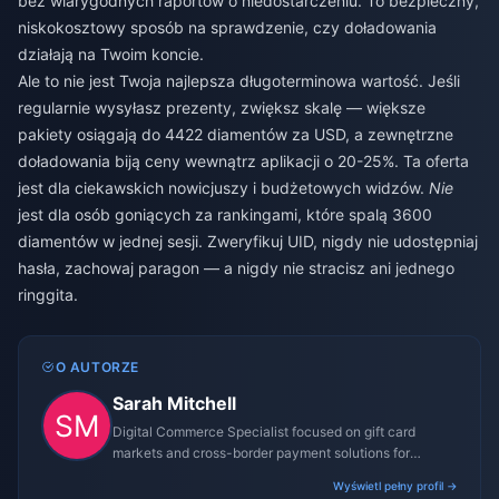
bez wiarygodnych raportów o niedostarczeniu. To bezpieczny,
niskokosztowy sposób na sprawdzenie, czy doładowania
działają na Twoim koncie.
Ale to nie jest Twoja najlepsza długoterminowa wartość. Jeśli
regularnie wysyłasz prezenty, zwiększ skalę — większe
pakiety osiągają do 4422 diamentów za USD, a zewnętrzne
doładowania biją ceny wewnątrz aplikacji o 20-25%. Ta oferta
jest dla ciekawskich nowicjuszy i budżetowych widzów.
Nie
jest dla osób goniących za rankingami, które spalą 3600
diamentów w jednej sesji. Zweryfikuj UID, nigdy nie udostępniaj
hasła, zachowaj paragon — a nigdy nie stracisz ani jednego
ringgita.
O AUTORZE
Sarah Mitchell
Digital Commerce Specialist focused on gift card
markets and cross-border payment solutions for
gaming platforms.
Wyświetl pełny profil →