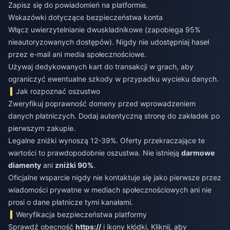
Zapisz się do powiadomień na platformie.
Wskazówki dotyczące bezpieczeństwa konta
Włącz uwierzytelnianie dwuskładnikowe (zapobiega 95%
nieautoryzowanych dostępów). Nigdy nie udostępniaj haseł
przez e-mail ani media społecznościowe.
Używaj dedykowanych kart do transakcji w grach, aby
ograniczyć ewentualne szkody w przypadku wycieku danych.
Jak rozpoznać oszustwo
Zweryfikuj poprawność domeny przed wprowadzeniem
danych płatniczych. Dodaj autentyczną stronę do zakładek po
pierwszym zakupie.
Legalne zniżki wynoszą 12-39%. Oferty przekraczające te
wartości to prawdopodobnie oszustwa. Nie istnieją
darmowe
diamenty
ani
zniżki 90%
.
Oficjalne wsparcie nigdy nie kontaktuje się jako pierwsze przez
wiadomości prywatne w mediach społecznościowych ani nie
prosi o dane płatnicze tymi kanałami.
Weryfikacja bezpieczeństwa platformy
Sprawdź obecność
https://
i ikony kłódki. Kliknij, aby