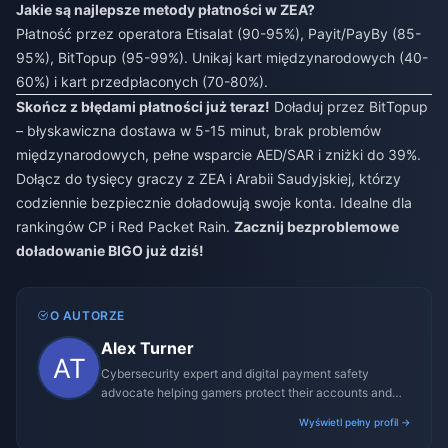
Jakie są najlepsze metody płatności w ZEA?
Płatność przez operatora Etisalat (90-95%), Payit/PayBy (85-
95%), BitTopup (95-99%). Unikaj kart międzynarodowych (40-
60%) i kart przedpłaconych (70-80%).
Skończ z błędami płatności już teraz!
Doładuj przez BitTopup
– błyskawiczna dostawa w 5-15 minut, brak problemów
międzynarodowych, pełne wsparcie AED/SAR i zniżki do 39%.
Dołącz do tysięcy graczy z ZEA i Arabii Saudyjskiej, którzy
codziennie bezpiecznie doładowują swoje konta. Idealne dla
rankingów CP i Red Packet Rain.
Zacznij bezproblemowe
doładowanie BIGO już dziś!
O AUTORZE
Alex Turner
Cybersecurity expert and digital payment safety
advocate helping gamers protect their accounts and
transactions.
Wyświetl pełny profil →