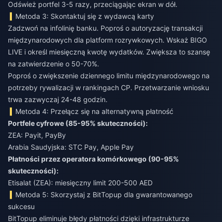
Odśwież portfel 3-5 razy, przeciągając ekran w dół.
Metoda 3: Skontaktuj się z wydawcą karty
Zadzwoń na infolinię banku. Poproś o autoryzację transakcji
międzynarodowych dla platform rozrywkowych. Wskaż BIGO
LIVE i określ miesięczną kwotę wydatków. Zwiększa to szansę
na zatwierdzenie o 50-70%.
Poproś o zwiększenie dziennego limitu międzynarodowego na
potrzeby rywalizacji w rankingach CP. Przetwarzanie wniosku
trwa zazwyczaj 24-48 godzin.
Metoda 4: Przełącz się na alternatywną płatność
Portfele cyfrowe (85-95% skuteczności):
ZEA: Payit, PayBy
Arabia Saudyjska: STC Pay, Apple Pay
Płatności przez operatora komórkowego (90-95%
skuteczności):
Etisalat (ZEA): miesięczny limit 200-500 AED
Metoda 5: Skorzystaj z BitTopup dla gwarantowanego
sukcesu
BitTopup eliminuje błędy płatności dzięki infrastrukturze