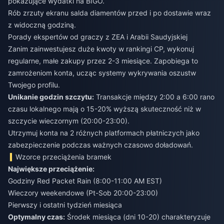
pokazujące wydatki na BIGO.
Rób zrzuty ekranu salda diamentów przed i po dostawie wraz
z widoczną godziną.
Porady ekspertów od graczy z ZEA i Arabii Saudyjskiej
Zanim zainwestujesz duże kwoty w rankingi CP, wykonuj
regularne, małe zakupy przez 2-3 miesiące. Zapobiega to
zamrożeniom konta, ucząc systemy wykrywania oszustw
Twojego profilu.
Unikanie godzin szczytu:
Transakcje między 2:00 a 6:00 rano
czasu lokalnego mają o 15-20% wyższą skuteczność niż w
szczycie wieczornym (20:00-23:00).
Utrzymuj konta na 2 różnych platformach płatniczych jako
zabezpieczenie podczas ważnych czasowo doładowań.
Wzorce przeciążenia bramek
Największe przeciążenie:
Godziny Red Packet Rain (8:00-11:00 AM EST)
Wieczory weekendowe (Pt-Sob 20:00-23:00)
Pierwszy i ostatni tydzień miesiąca
Optymalny czas:
Środek miesiąca (dni 10-20) charakteryzuje