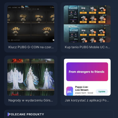
(sierpień 2026)
lipca 2026? Przyczyny i rozwi
ązania
Klucz PUBG G-COIN na czerw
Kup tanio PUBG Mobile UC na
iec 2026: Czy podwójna promo
kolaborację z Naruto Shippude
cja za 91,43 USD naprawdę si
n (lipiec 2026): koszty, najleps
ę opłaca?
ze pakiety i bezpieczne doład
owanie
Nagrody w wydarzeniu Górską
Jak korzystać z aplikacji Popp
Jesień w Where Winds Meet (li
o Live: Kompletny poradnik dla
piec 2026): pełna lista, waluta i
początkujących | Lipiec 2026
priorytety
POLECANE PRODUKTY