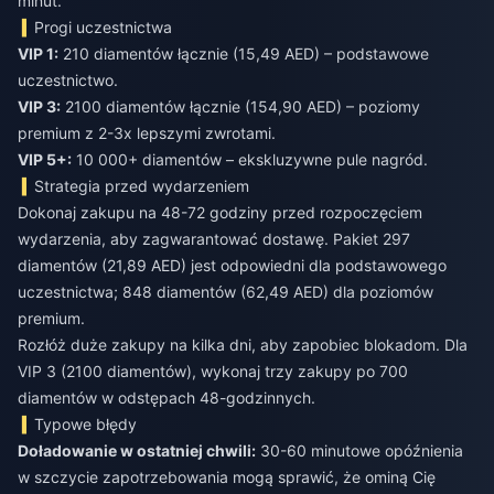
minut.
Progi uczestnictwa
VIP 1:
210 diamentów łącznie (15,49 AED) – podstawowe
uczestnictwo.
VIP 3:
2100 diamentów łącznie (154,90 AED) – poziomy
premium z 2-3x lepszymi zwrotami.
VIP 5+:
10 000+ diamentów – ekskluzywne pule nagród.
Strategia przed wydarzeniem
Dokonaj zakupu na 48-72 godziny przed rozpoczęciem
wydarzenia, aby zagwarantować dostawę. Pakiet 297
diamentów (21,89 AED) jest odpowiedni dla podstawowego
uczestnictwa; 848 diamentów (62,49 AED) dla poziomów
premium.
Rozłóż duże zakupy na kilka dni, aby zapobiec blokadom. Dla
VIP 3 (2100 diamentów), wykonaj trzy zakupy po 700
diamentów w odstępach 48-godzinnych.
Typowe błędy
Doładowanie w ostatniej chwili:
30-60 minutowe opóźnienia
w szczycie zapotrzebowania mogą sprawić, że ominą Cię