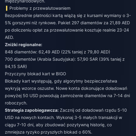
międzynarodowych.
Problemy z przewalutowaniem
Bezpośrednie płatności kartą wiążą się z kursami wymiany o 3-
5% gorszymi niż rynkowe. Pakiet 297 diamentów za 21,89 AED
po doliczeniu opłat za przewalutowanie kosztuje realnie 23-24
AED.
Zniżki regionalne:
848 diamentów: 62,49 AED (22% taniej z 79,80 AED)
700 diamentów (Arabia Saudyjska): 57,90 SAR (39% taniej z
94,15 SAR)
Przyczyny blokad kart w BIGO
Blokady kart występują, gdy algorytmy bezpieczeństwa
wykryją wzorce oszustw. Nowe konta dokonujące doładowań
powyżej 50 USD powodują zamrożenie diamentów na 7-14 dni
roboczych.
Strategia zapobiegawcza:
Zacznij od doładowań rzędu 5-10
USD na nowych kontach. Wykonaj 3-5 małych transakcji w
ciągu 7-10 dni, aby zbudować pozytywną historię, co
zmniejsza ryzyko przyszłych blokad o 60%.