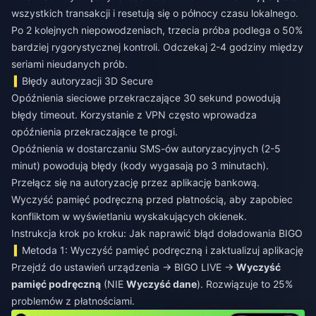
wszystkich transakcji i resetują się o północy czasu lokalnego.
Po 2 kolejnych niepowodzeniach, trzecia próba podlega o 50%
bardziej rygorystycznej kontroli. Odczekaj 2-4 godziny między
seriami nieudanych prób.
Błędy autoryzacji 3D Secure
Opóźnienia sieciowe przekraczające 30 sekund powodują
błędy timeout. Korzystanie z VPN często wprowadza
opóźnienia przekraczające te progi.
Opóźnienia w dostarczaniu SMS-ów autoryzacyjnych (2-5
minut) powodują błędy (kody wygasają po 3 minutach).
Przełącz się na autoryzację przez aplikację bankową.
Wyczyść pamięć podręczną przed płatnością, aby zapobiec
konfliktom w wyświetlaniu wyskakujących okienek.
Instrukcja krok po kroku: Jak naprawić błąd doładowania BIGO
Metoda 1: Wyczyść pamięć podręczną i zaktualizuj aplikację
Przejdź do ustawień urządzenia → BIGO LIVE →
Wyczyść
pamięć podręczną
(NIE
Wyczyść dane
). Rozwiązuje to 25%
problemów z płatnościami.