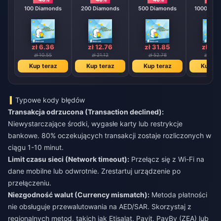
100 Diamonds
200 Diamonds
500 Diamonds
1000 Dia
zł 6.36
zł 12.76
zł 31.85
zł 63
zł 10.55
zł 21.12
zł 52.78
zł 105.
Kup teraz
Kup teraz
Kup teraz
Kup te
Typowe kody błędów
Transakcja odrzucona (Transaction declined):
Niewystarczające środki, wygasłe karty lub restrykcje
bankowe. 80% oczekujących transakcji zostaje rozliczonych w
ciągu 1-10 minut.
Limit czasu sieci (Network timeout):
Przełącz się z Wi-Fi na
dane mobilne lub odwrotnie. Zrestartuj urządzenie po
przełączeniu.
Niezgodność walut (Currency mismatch):
Metoda płatności
nie obsługuje przewalutowania na AED/SAR. Skorzystaj z
regionalnych metod, takich jak Etisalat, Payit, PayBy (ZEA) lub