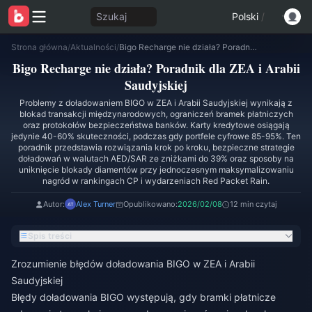
Szukaj
Polski
/
Strona główna
/
Aktualności
/
Bigo Recharge nie działa? Poradnik dla ZEA i Arabii Saudyjskiej
Bigo Recharge nie działa? Poradnik dla ZEA i Arabii
Saudyjskiej
Problemy z doładowaniem BIGO w ZEA i Arabii Saudyjskiej wynikają z
blokad transakcji międzynarodowych, ograniczeń bramek płatniczych
oraz protokołów bezpieczeństwa banków. Karty kredytowe osiągają
jedynie 40-60% skuteczności, podczas gdy portfele cyfrowe 85-95%. Ten
poradnik przedstawia rozwiązania krok po kroku, bezpieczne strategie
doładowań w walutach AED/SAR ze zniżkami do 39% oraz sposoby na
uniknięcie blokady diamentów przy jednoczesnym maksymalizowaniu
nagród w rankingach CP i wydarzeniach Red Packet Rain.
Autor:
Alex Turner
Opublikowano:
2026/02/08
12 min czytaj
Spis treści
Zrozumienie błędów doładowania BIGO w ZEA i Arabii
Saudyjskiej
Błędy doładowania BIGO występują, gdy bramki płatnicze