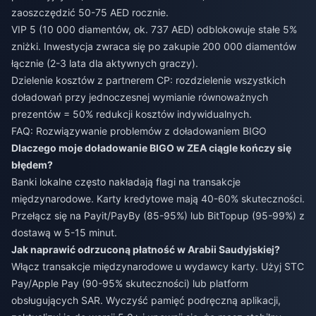
zaoszczędzić 50-75 AED rocznie.
VIP 5 (10 000 diamentów, ok. 737 AED) odblokowuje stałe 5%
zniżki. Inwestycja zwraca się po zakupie 200 000 diamentów
łącznie (2-3 lata dla aktywnych graczy).
Dzielenie kosztów z partnerem CP: rozdzielenie wszystkich
doładowań przy jednoczesnej wymianie równoważnych
prezentów = 50% redukcji kosztów indywidualnych.
FAQ: Rozwiązywanie problemów z doładowaniem BIGO
Dlaczego moje doładowanie BIGO w ZEA ciągle kończy się
błędem?
Banki lokalne często nakładają flagi na transakcje
międzynarodowe. Karty kredytowe mają 40-60% skuteczności.
Przełącz się na Payit/PayBy (85-95%) lub BitTopup (95-99%) z
dostawą w 5-15 minut.
Jak naprawić odrzuconą płatność w Arabii Saudyjskiej?
Włącz transakcje międzynarodowe u wydawcy karty. Użyj STC
Pay/Apple Pay (90-95% skuteczności) lub platform
obsługujących SAR. Wyczyść pamięć podręczną aplikacji,