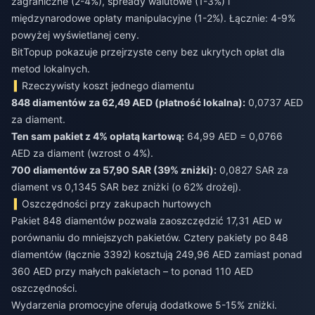
zagraniczne (2-4%), spready walutowe (1-3%) i
międzynarodowe opłaty manipulacyjne (1-2%). Łącznie: 4-9%
powyżej wyświetlanej ceny.
BitTopup pokazuje przejrzyste ceny bez ukrytych opłat dla
metod lokalnych.
Rzeczywisty koszt jednego diamentu
848 diamentów za 62,49 AED (płatność lokalna):
0,0737 AED
za diament.
Ten sam pakiet z 4% opłatą kartową:
64,99 AED = 0,0766
AED za diament (wzrost o 4%).
700 diamentów za 57,90 SAR (39% zniżki):
0,0827 SAR za
diament vs 0,1345 SAR bez zniżki (o 62% drożej).
Oszczędności przy zakupach hurtowych
Pakiet 848 diamentów pozwala zaoszczędzić 17,31 AED w
porównaniu do mniejszych pakietów. Cztery pakiety po 848
diamentów (łącznie 3392) kosztują 249,96 AED zamiast ponad
360 AED przy małych pakietach – to ponad 110 AED
oszczędności.
Wydarzenia promocyjne oferują dodatkowe 5-15% zniżki.