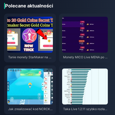
Polecane aktualności
Tanie monety StarMaker na pr
Monety MICO Live MENA po w
zesłuchania do SupernovaX 2
ersji v5.2: Najtańsze oferty 202
026 (12-23% taniej)
6
Jak zrealizować kod NCRCKY
Taka Live 1.2.11 szybko rozład
T8EF na darmowe Eggy Coins
owuje baterię po aktualizacji z