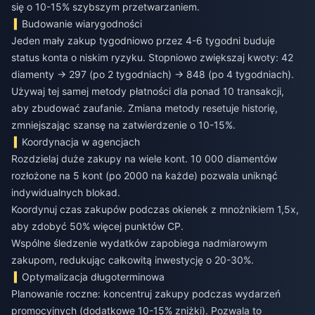
się o 10-15% szybszym przetwarzaniem.
Budowanie wiarygodności
Jeden mały zakup tygodniowo przez 4-6 tygodni buduje
status konta o niskim ryzyku. Stopniowo zwiększaj kwoty: 42
diamenty → 297 (po 2 tygodniach) → 848 (po 4 tygodniach).
Używaj tej samej metody płatności dla ponad 10 transakcji,
aby zbudować zaufanie. Zmiana metody resetuje historię,
zmniejszając szansę na zatwierdzenie o 10-15%.
Koordynacja w agencjach
Rozdzielaj duże zakupy na wiele kont. 10 000 diamentów
rozłożone na 5 kont (po 2000 na każde) pozwala uniknąć
indywidualnych blokad.
Koordynuj czas zakupów podczas okienek z mnożnikiem 1,5x,
aby zdobyć 50% więcej punktów CP.
Wspólne śledzenie wydatków zapobiega nadmiarowym
zakupom, redukując całkowitą inwestycję o 20-30%.
Optymalizacja długoterminowa
Planowanie roczne: koncentruj zakupy podczas wydarzeń
promocyjnych (dodatkowe 10-15% zniżki). Pozwala to