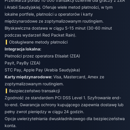
Przetwarza ponad 10 000 transakcji dziennie dla graczy z ZEA
i Arabii Saudyjskiej. Oferuje wiele metod płatności, w tym
lokalne portfele, płatności u operatorów i karty
międzynarodowe ze zoptymalizowanym routingiem.
Błyskawiczna dostawa w ciągu 5-15 minut (30-60 minut
podczas wydarzeń Red Packet Rain).
Obsługiwane metody płatności
Integracja lokalna:
Płatności przez operatora Etisalat (ZEA)
Payit, PayBy (ZEA)
STC Pay, Apple Pay (Arabia Saudyjska)
Karty międzynarodowe:
Visa, Mastercard, Amex ze
zoptymalizowanym routingiem.
Bezpieczeństwo transakcji
Zgodność ze standardem PCI DSS Level 1. Szyfrowanie end-
to-end. Gwarancja ochrony kupującego zapewnia dostawę lub
pełny zwrot pieniędzy w ciągu 24 godzin.
Opcje uwierzytelniania dwuskładnikowego dla bezpieczeństwa
konta.