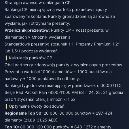
Strategia awansu w rankingach CP
Rankingi CP mierzą łączną wartość prezentów między
sparowanymi kontami. Punkty gromadzone są zarówno za
wysłane, jak i otrzymane prezenty.
Przelicznik prezentów:
Punkty CP = Koszt prezentu w
diamentach × Mnożnik wydarzenia
Standardowe prezenty: stosunek 1:1. Prezenty Premium: 1,2:1
lub 1,5:1 podczas wydarzeń.
Kalkulacja punktów CP
Obaj partnerzy zdobywają punkty z wymienionych prezentów.
Prezent o wartości 1000 diamentów = 1000 punktów dla
nadawcy + 1000 punktów dla odbiorcy.
Rankingi tygodniowe resetują się w poniedziałek o 00:00 UTC.
Sesje Red Packet Rain (8:00-11:00 AM EST, 24, 25, 31 grudnia
oraz 1 stycznia) oferują mnożniki 1,5x.
Optymalne kwoty doładowań
Regionalne Top 50:
20 000-30 000 punktów = 297-424
diamenty (21,89-31,25 AED)
Top 10:
80 000-120 000 punktów = 848-1272 diamenty