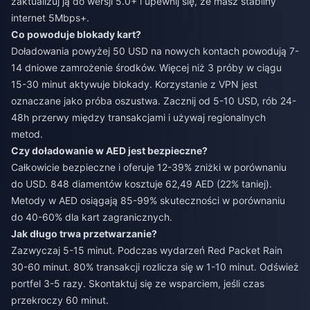
zaktualizuj ją do wersji 5.0+ i upewnij się, że masz stabilny
internet 5Mbps+.
Co powoduje blokady kart?
Doładowania powyżej 50 USD na nowych kontach powodują 7-
14 dniowe zamrożenie środków. Więcej niż 3 próby w ciągu
15-30 minut aktywuje blokady. Korzystanie z VPN jest
oznaczane jako próba oszustwa. Zacznij od 5-10 USD, rób 24-
48h przerwy między transakcjami i używaj regionalnych
metod.
Czy doładowanie w AED jest bezpieczne?
Całkowicie bezpieczne i oferuje 12-39% zniżki w porównaniu
do USD. 848 diamentów kosztuje 62,49 AED (22% taniej).
Metody w AED osiągają 85-99% skuteczności w porównaniu
do 40-60% dla kart zagranicznych.
Jak długo trwa przetwarzanie?
Zazwyczaj 5-15 minut. Podczas wydarzeń Red Packet Rain
30-60 minut. 80% transakcji rozlicza się w 1-10 minut. Odśwież
portfel 3-5 razy. Skontaktuj się ze wsparciem, jeśli czas
przekroczy 60 minut.