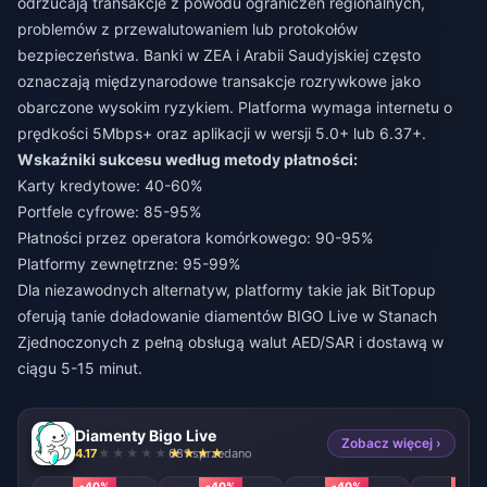
odrzucają transakcje z powodu ograniczeń regionalnych,
problemów z przewalutowaniem lub protokołów
bezpieczeństwa. Banki w ZEA i Arabii Saudyjskiej często
oznaczają międzynarodowe transakcje rozrywkowe jako
obarczone wysokim ryzykiem. Platforma wymaga internetu o
prędkości 5Mbps+ oraz aplikacji w wersji 5.0+ lub 6.37+.
Wskaźniki sukcesu według metody płatności:
Karty kredytowe: 40-60%
Portfele cyfrowe: 85-95%
Płatności przez operatora komórkowego: 90-95%
Platformy zewnętrzne: 95-99%
Dla niezawodnych alternatyw, platformy takie jak BitTopup
oferują
tanie doładowanie diamentów BIGO Live w Stanach
Zjednoczonych
z pełną obsługą walut AED/SAR i dostawą w
ciągu 5-15 minut.
Diamenty Bigo Live
Zobacz więcej ›
4.17
681 sprzedano
-40%
-40%
-40%
-40