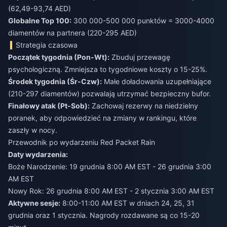
(62,49-93,74 AED)
Globalne Top 100:
300 000-500 000 punktów = 3000-4000
diamentów na partnera (220-295 AED)
Strategia czasowa
Początek tygodnia (Pon-Wt):
Zbuduj przewagę
psychologiczną. Zmniejsza to tygodniowe koszty o 15-25%.
Środek tygodnia (Śr-Czw):
Małe doładowania uzupełniające
(210-297 diamentów) pozwalają utrzymać bezpieczny bufor.
Finałowy atak (Pt-Sob):
Zachowaj rezerwy na niedzielny
poranek, aby odpowiedzieć na zmiany w rankingu, które
zaszły w nocy.
Przewodnik po wydarzeniu Red Packet Rain
Daty wydarzenia:
Boże Narodzenie: 19 grudnia 8:00 AM EST - 26 grudnia 3:00
AM EST
Nowy Rok: 26 grudnia 8:00 AM EST - 2 stycznia 3:00 AM EST
Aktywne sesje:
8:00-11:00 AM EST w dniach 24, 25, 31
grudnia oraz 1 stycznia. Nagrody rozdawane są co 15-20