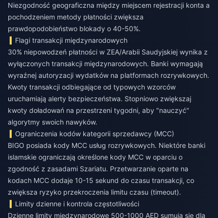
Niezgodność geograficzna między miejscem rejestracji konta a
pochodzeniem metody płatności zwiększa
prawdopodobieństwo blokady o 40-50%.
Flagi transakcji międzynarodowych
30% niepowodzeń płatności w ZEA/Arabii Saudyjskiej wynika z
wyłączonych transakcji międzynarodowych. Banki wymagają
wyraźnej autoryzacji wydatków na platformach rozrywkowych.
Kwoty transakcji odbiegające od typowych wzorców
uruchamiają alerty bezpieczeństwa. Stopniowo zwiększaj
kwoty doładowań na przestrzeni tygodni, aby "nauczyć"
algorytmy swoich nawyków.
Ograniczenia kodów kategorii sprzedawcy (MCC)
BIGO posiada kody MCC usług rozrywkowych. Niektóre banki
islamskie ograniczają określone kody MCC w oparciu o
zgodność z zasadami Szariatu. Przetwarzanie oparte na
kodach MCC dodaje 10-15 sekund do czasu transakcji, co
zwiększa ryzyko przekroczenia limitu czasu (timeout).
Limity dzienne i kontrola częstotliwości
Dzienne limity międzynarodowe 500-1000 AED sumują się dla