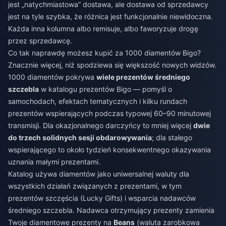
jest „natychmiastowa” dostawa, ale dostawa od sprzedawcy
jest na tyle szybka, że różnica jest funkcjonalnie niewidoczna.
Każda inna kolumna albo remisuje, albo faworyzuje drogę
przez sprzedawcę.
Co tak naprawdę możesz kupić za 1000 diamentów Bigo?
Znacznie więcej, niż spodziewa się większość nowych widzów.
1000 diamentów pokrywa
wiele prezentów średniego
szczebla
w katalogu prezentów Bigo — pomyśl o
samochodach, efektach tematycznych i kilku rundach
prezentów wspierających podczas typowej 60–90 minutowej
transmisji. Dla okazjonalnego darczyńcy to mniej więcej
dwie
do trzech solidnych sesji obdarowywania
; dla stałego
wspierającego to około tydzień konsekwentnego okazywania
uznania małymi prezentami.
Katalog używa diamentów jako uniwersalnej waluty dla
wszystkich działań związanych z prezentami, w tym
prezentów szczęścia (Lucky Gifts) i wsparcia nadawców
średniego szczebla. Nadawca otrzymujący prezenty zamienia
Twoje diamentowe prezenty na
Beans
(waluta zarobkowa