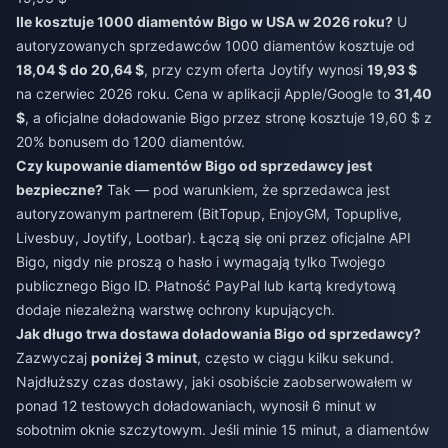
Ile kosztuje 1000 diamentów Bigo w USA w 2026 roku?
U
autoryzowanych sprzedawców 1000 diamentów kosztuje od
18,04 $ do 20,64 $
, przy czym oferta Joytify wynosi
19,93 $
na czerwiec 2026 roku. Cena w aplikacji Apple/Google to
31,40
$
, a oficjalne doładowanie Bigo przez stronę kosztuje 19,60 $ z
20% bonusem do 1200 diamentów.
Czy kupowanie diamentów Bigo od sprzedawcy jest
bezpieczne?
Tak — pod warunkiem, że sprzedawca jest
autoryzowanym partnerem (BitTopup, EnjoyGM, Topuplive,
Livesbuy, Joytify, Lootbar). Łączą się oni przez oficjalne API
Bigo, nigdy nie proszą o hasło i wymagają tylko Twojego
publicznego Bigo ID. Płatność PayPal lub kartą kredytową
dodaje niezależną warstwę ochrony kupujących.
Jak długo trwa dostawa doładowania Bigo od sprzedawcy?
Zazwyczaj
poniżej 3 minut
, często w ciągu kilku sekund.
Najdłuższy czas dostawy, jaki osobiście zaobserwowałem w
ponad 12 testowych doładowaniach, wynosił 6 minut w
sobotnim oknie szczytowym. Jeśli minie 15 minut, a diamentów