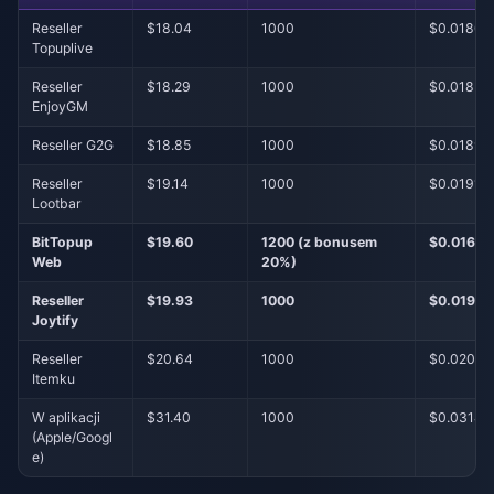
Reseller
$18.04
1000
$0.0180
Topuplive
Reseller
$18.29
1000
$0.0183
EnjoyGM
Reseller G2G
$18.85
1000
$0.0189
Reseller
$19.14
1000
$0.0191
Lootbar
BitTopup
$19.60
1200 (z bonusem
$0.0163
Web
20%)
Reseller
$19.93
1000
$0.0199
Joytify
Reseller
$20.64
1000
$0.0206
Itemku
W aplikacji
$31.40
1000
$0.0314
(Apple/Googl
e)