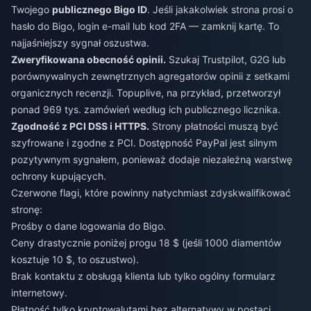
Twojego
publicznego Bigo ID
. Jeśli jakakolwiek strona prosi o
hasło do Bigo, login e-mail lub kod 2FA — zamknij kartę. To
najjaśniejszy sygnał oszustwa.
Zweryfikowana obecność opinii.
Szukaj Trustpilot, G2G lub
porównywalnych zewnętrznych agregatorów opinii z setkami
organicznych recenzji. Topuplive, na przykład, przetworzył
ponad 969 tys. zamówień według ich publicznego licznika.
Zgodność z PCI DSS i HTTPS.
Strony płatności muszą być
szyfrowane i zgodne z PCI. Dostępność PayPal jest silnym
pozytywnym sygnałem, ponieważ dodaje niezależną warstwę
ochrony kupujących.
Czerwone flagi, które powinny natychmiast zdyskwalifikować
stronę:
Prośby o dane logowania do Bigo.
Ceny drastycznie poniżej progu 18 $ (jeśli 1000 diamentów
kosztuje 10 $, to oszustwo).
Brak kontaktu z obsługą klienta lub tylko ogólny formularz
internetowy.
Płatność tylko kryptowalutami bez alternatywy w postaci