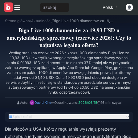
Szukaj
Polski
/
Strona główna
/
Aktualności
/
Bigo Live 1000 diamentów za 19,93 USD u amerykańskiego sprzedawcy (czerwiec 2026): Czy to najtańsza legalna oferta?
Bigo Live 1000 diamentów za 19,93 USD u
amerykańskiego sprzedawcy (czerwiec 2026): Czy to
najtańsza legalna oferta?
Według stanu na czerwiec 2026 r. koszt 1000 diamentów Bigo Live za
19,93 USD u zweryfikowanego amerykańskiego sprzedawcy wynosi
około 0,01993 USD za diament — to o około 37% taniej niż w przypadku
zakupu wewnątrz aplikacji w Apple App Store lub Google Play, gdzie cena
za ten sam pakiet 1000 diamentów po uwzględnieniu prowizji platformy
nadal wynosi 31,40 USD. Cena 19,93 USD jest obecnie dostępna w
serwisie Joytify i mieści się w standardowym przedziale cenowym innych
autoryzowanych partnerów (od 18,04 do 20,50 USD na amerykańskim
rynku odsprzedawców).
Autor:
David Kim
Opublikowano:
2026/06/15
16 min czytaj
Spis treści
Dla widzów z USA, którzy regularnie wysyłają prezenty i
potrzebują jedynie swojego numerycznego identyfikatora Bigo