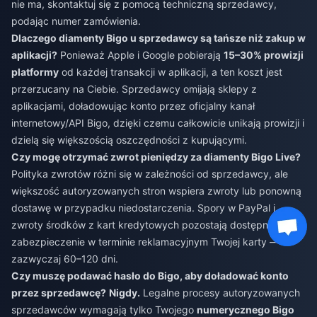
nie ma, skontaktuj się z pomocą techniczną sprzedawcy,
podając numer zamówienia.
Dlaczego diamenty Bigo u sprzedawcy są tańsze niż zakup w
aplikacji?
Ponieważ Apple i Google pobierają
15–30% prowizji
platformy
od każdej transakcji w aplikacji, a ten koszt jest
przerzucany na Ciebie. Sprzedawcy omijają sklepy z
aplikacjami, doładowując konto przez oficjalny kanał
internetowy/API Bigo, dzięki czemu całkowicie unikają prowizji i
dzielą się większością oszczędności z kupującymi.
Czy mogę otrzymać zwrot pieniędzy za diamenty Bigo Live?
Polityka zwrotów różni się w zależności od sprzedawcy, ale
większość autoryzowanych stron wspiera zwroty lub ponowną
dostawę w przypadku niedostarczenia. Spory w PayPal i
zwroty środków z kart kredytowych pozostają dostępne jako
zabezpieczenie w terminie reklamacyjnym Twojej karty —
zazwyczaj 60–120 dni.
Czy muszę podawać hasło do Bigo, aby doładować konto
przez sprzedawcę?
Nigdy.
Legalne procesy autoryzowanych
sprzedawców wymagają tylko Twojego
numerycznego Bigo