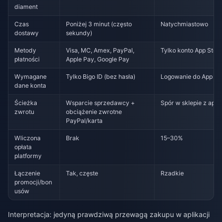
diament
Czas
Poniżej 3 minut (często
Natychmiastowo
dostawy
sekundy)
Metody
Visa, MC, Amex, PayPal,
Tylko konto App Stor
płatności
Apple Pay, Google Pay
Wymagane
Tylko Bigo ID (bez hasła)
Logowanie do App St
dane konta
Ścieżka
Wsparcie sprzedawcy +
Spór w sklepie z apli
zwrotu
obciążenie zwrotne
PayPal/karta
Wliczona
Brak
15–30%
opłata
platformy
Łączenie
Tak, częste
Rzadkie
promocji/bon
usów
Interpretacja: jedyną prawdziwą przewagą zakupu w aplikacji