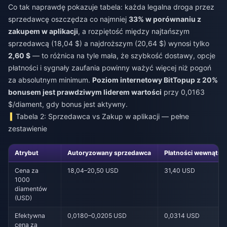
Co tak naprawdę pokazuje tabela: każda legalna droga przez
sprzedawcę oszczędza co najmniej
33% w porównaniu z
zakupem w aplikacji
, a rozpiętość między najtańszym
sprzedawcą (18,04 $) a najdroższym (20,64 $) wynosi tylko
2,60 $
— to różnica na tyle mała, że szybkość dostawy, opcje
płatności i sygnały zaufania powinny ważyć więcej niż pogoń
za absolutnym minimum.
Poziom internetowy BitTopup z 20%
bonusem jest prawdziwym liderem wartości
przy 0,0163
$/diament, gdy bonus jest aktywny.
Tabela 2: Sprzedawca vs Zakup w aplikacji — pełne
zestawienie
Atrybut
Autoryzowany sprzedawca
Płatności wewnątrz 
Cena za
18,04–20,50 USD
31,40 USD
1000
diamentów
(USD)
Efektywna
0,0180–0,0205 USD
0,0314 USD
cena za