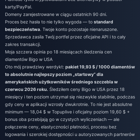
karty/PayPal.
Domeny zarejestrowane w ciągu ostatnich 90 dni.
Proces bez hasła to nie tylko wygoda — to
standard
bezpieczeństwa
. Twoje konto pozostaje nienaruszone.
Sprzedawca zasila Twój portfel przez oficjalne API i to cały
zakres transakcji.
Moja szczera opinia po 18 miesiącach śledzenia cen
diamentów Bigo w USA
Oto mój prawdziwy werdykt:
pakiet 19,93 $ / 1000 diamentów
to absolutnie najlepszy poziom „startowy” dla
amerykańskich użytkowników średniego szczebla w
czerwcu 2026 roku.
Śledziłem ceny Bigo w USA przez 18
miesięcy i ten poziom utrzymał się niezwykle stabilnie, podczas
gdy ceny w aplikacji wzrosły dwukrotnie. To nie jest absolutne
minimum — 18,04 $ w Topuplive i oficjalny poziom 19,60 $ +
bonus oba przebijają go w czystych wyliczeniach — ale
połączenie ceny, elastyczności płatności, procesu bez
logowania i szerokiej dostępności u autoryzowanych partnerów