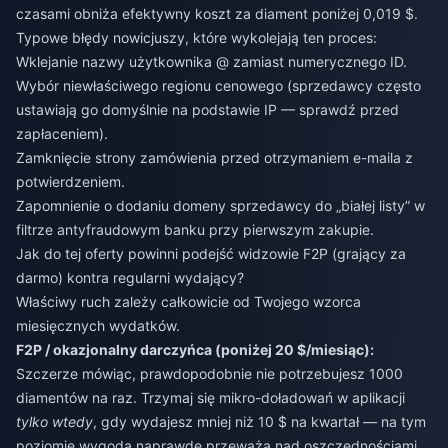
czasami obniża efektywny koszt za diament poniżej 0,019 $.
Typowe błędy nowicjuszy, które wykolejają ten proces:
Wklejanie nazwy użytkownika @ zamiast numerycznego ID.
Wybór niewłaściwego regionu cenowego (sprzedawcy często
ustawiają go domyślnie na podstawie IP — sprawdź przed
zapłaceniem).
Zamknięcie strony zamówienia przed otrzymaniem e-maila z
potwierdzeniem.
Zapomnienie o dodaniu domeny sprzedawcy do „białej listy” w
filtrze antyfraudowym banku przy pierwszym zakupie.
Jak do tej oferty powinni podejść widzowie F2P (grający za
darmo) kontra regularni wydający?
Właściwy ruch zależy całkowicie od Twojego wzorca
miesięcznych wydatków.
F2P / okazjonalny darczyńca (poniżej 20 $/miesiąc):
Szczerze mówiąc, prawdopodobnie nie potrzebujesz 1000
diamentów na raz. Trzymaj się mikro-doładowań w aplikacji
tylko wtedy
, gdy wydajesz mniej niż 10 $ na kwartał — na tym
poziomie wygoda naprawdę przeważa nad oszczędnościami.