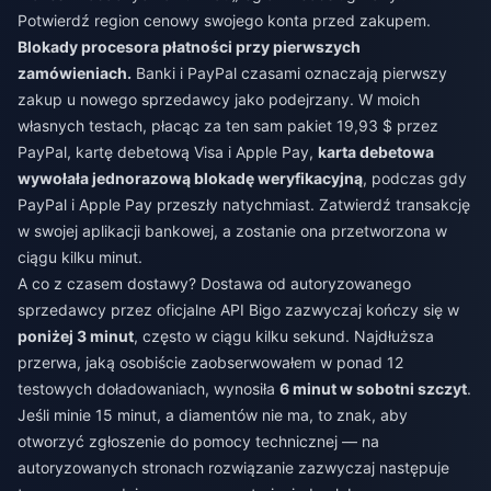
Potwierdź region cenowy swojego konta przed zakupem.
Blokady procesora płatności przy pierwszych
zamówieniach.
Banki i PayPal czasami oznaczają pierwszy
zakup u nowego sprzedawcy jako podejrzany. W moich
własnych testach, płacąc za ten sam pakiet 19,93 $ przez
PayPal, kartę debetową Visa i Apple Pay,
karta debetowa
wywołała jednorazową blokadę weryfikacyjną
, podczas gdy
PayPal i Apple Pay przeszły natychmiast. Zatwierdź transakcję
w swojej aplikacji bankowej, a zostanie ona przetworzona w
ciągu kilku minut.
A co z czasem dostawy? Dostawa od autoryzowanego
sprzedawcy przez oficjalne API Bigo zazwyczaj kończy się w
poniżej 3 minut
, często w ciągu kilku sekund. Najdłuższa
przerwa, jaką osobiście zaobserwowałem w ponad 12
testowych doładowaniach, wynosiła
6 minut w sobotni szczyt
.
Jeśli minie 15 minut, a diamentów nie ma, to znak, aby
otworzyć zgłoszenie do pomocy technicznej — na
autoryzowanych stronach rozwiązanie zazwyczaj następuje