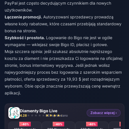
PayPal jest często decydującym czynnikiem dla nowych
użytkowników.
Łączenie promocji.
Autoryzowani sprzedawcy prowadzą
własne kody rabatowe, które czasami przebijają standardowy
bonus na stronie.
Szybkość i prostota.
Logowanie do Bigo nie jest w ogóle
wymagane — wklejasz swoje Bigo ID, płacisz i gotowe.
Moja szczera opinia: jeśli szukasz absolutnie najniższego
kosztu za diament i nie przeszkadza Ci logowanie na oficjalnej
stronie, bonus internetowy wygrywa. Jeśli jednak wolisz
najwygodniejszy proces bez logowania z szerokim wsparciem
płatności, oferta sprzedawcy za 19,93 $ jest rozsądniejszym
wyborem. Obie opcje znacznie przewyższają cenę wewnątrz
aplikacji.
Diamenty Bigo Live
Zobacz więcej ›
4.28
837 sprzedano
-40%
-40%
-40%
-40