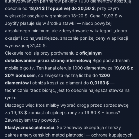
autoryzowanych partnerów pakiety 1000 diamentów kosztują
obecnie od
18,04 $ (Topuplive) do 20,50 $
, przy czym
większość oscyluje w granicach 18–20 $. Cena 19,93 $ w
Joytify plasuje się w środku stawki — nieco powyżej
absolutnego minimum, ale zdecydowanie w kategorii „dobra
okazja” i co najważniejsze, znacznie poniżej ceny w aplikacji
wynoszącej 31,40 $.
Ciekawie robi się przy porównaniu z
oficjalnym
doładowaniem przez stronę internetową
Bigo pod adresem
mobile.bigo.tv. Ten kanał oferuje 1000 diamentów za
19,60 $ z
20% bonusem
, co zwiększa łączną liczbę do
1200
diamentów
i obniża koszt za diament do
0,0163 $
—
technicznie rzecz biorąc, jest to obecnie najlepsza stawka na
rynku.
Dlaczego więc ktoś miałby wybrać drogę przez sprzedawcę
za 19,93 $ zamiast oficjalnej strony za 19,60 $ + bonus?
Zauważyłem trzy powody:
Elastyczność płatności.
Sprzedawcy akceptują szerszy
zakres amerykańskich metod płatności — ochrona kupujących