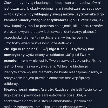
Główną przyczyną nieudanych doładowań u sprzedawców nie
jest oszustwo, blokady regionalne ani podejrzani sprzedawcy
— to
użytkownicy wklejający swoją nazwę użytkownika Bigo
zamiast numerycznego identyfikatora Bigo ID
. Widziałem, jak
nowi kupujący robili to podczas co najmniej kilkunastu rozmów
wdrożeniowych, a objaw jest zawsze identyczny: płatność
przechodzi, diamenty nie docierają, wybucha panika.
Trzy tryby awarii w kolejności częstotliwości:
Złe Bigo ID (błąd nr 1).
Twój
Bigo ID to 7–10 cyfrowy kod
numeryczny
wyświetlany w
zakładce „Ja” pod Twoim
pseudonimem
— nie jest to Twoja nazwa użytkownika @, nie
jest to Twoja nazwa wyświetlana. Wklejenie błędnego
identyfikatora wysyła diamenty na konto nieznajomej osoby, a
odzyskanie ich jest prawie niemożliwe bez współpracy
odbiorcy.
Niezgodności regionu/waluty.
Rzadsze, ale jeśli Twoje konto
Bigo zostało pierwotnie zarejestrowane poza USA, a
sprzedawca domyślnie stosuje amerykański poziom cen,
możesz zobaczyć komunikat „region nieobsługiwany”.