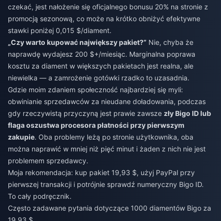
czekać, jest nałożenie się oficjalnego bonusu 20% na stronie z
promocją sezonową, co może na krótko obniżyć efektywne
stawki poniżej 0,015 $/diament.
„Czy warto kupować największy pakiet?”
Nie, chyba że
naprawdę wydajesz 200 $+/miesiąc. Marginalna poprawa
kosztu za diament w większych pakietach jest realna, ale
niewielka — a zamrożenie gotówki rzadko to uzasadnia.
Gdzie moim zdaniem społeczność najbardziej się myli:
obwinianie sprzedawców za nieudane doładowania, podczas
gdy rzeczywistą przyczyną jest prawie zawsze
zły Bigo ID lub
flaga oszustwa procesora płatności przy pierwszym
zakupie
. Oba problemy leżą po stronie użytkownika, oba
można naprawić w mniej niż pięć minut i żaden z nich nie jest
problemem sprzedawcy.
Moja rekomendacja: kup pakiet 19,93 $, użyj PayPal przy
pierwszej transakcji i potrójnie sprawdź numeryczny Bigo ID.
To cały podręcznik.
Często zadawane pytania dotyczące 1000 diamentów Bigo za
19,93 $