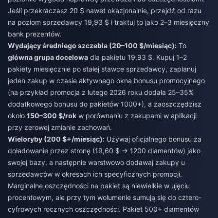
Jeśli przekraczasz 20 $ nawet okazjonalnie, przejdź od razu
na poziom sprzedawcy 19,93 $ i traktuj to jako 2–3 miesięczny
bank prezentów.
Wydający średniego szczebla (20–100 $/miesiąc):
To
główna grupa docelowa
dla pakietu 19,93 $. Kupuj 1–2
pakiety miesięcznie po stałej stawce sprzedawcy, zaplanuj
jeden zakup w czasie aktywnego okna bonusu promocyjnego
(na przykład promocja z lutego 2026 roku dodała 25–35%
dodatkowego bonusu do pakietów 1000+), a zaoszczędzisz
około
150–300 $/rok
w porównaniu z zakupami w aplikacji
przy zerowej zmianie zachowań.
Wieloryby (200 $+/miesiąc):
Używaj oficjalnego bonusu za
doładowanie przez stronę (19,60 $ → 1200 diamentów) jako
swojej bazy, a następnie warstwowo dodawaj zakupy u
sprzedawców w okresach ich specyficznych promocji.
Marginalne oszczędności na pakiet są niewielkie w ujęciu
procentowym, ale przy tym wolumenie sumują się do cztero-
cyfrowych rocznych oszczędności. Pakiet 500+ diamentów