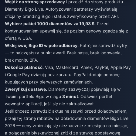
Wejdź na stronę sprzedawcy
i przejdź do strony produktu
Diamenty Bigo Live. Autoryzowani partnerzy wyświetlają
oficjalny branding Bigo i status zweryfikowany przez API.
Wybierz pakiet 1000 diamentów za 19,93 $.
Przed
kontynuowaniem upewnij się, że poziom cenowy zgadza się z
ofertą w USA.
Wklej swój Bigo ID w pole odbiorcy.
Potrójnie sprawdź cyfry
— to najczęstszy punkt awarii. Brak hasła, brak logowania,
brak monitu 2FA.
Dokończ płatność.
Visa, Mastercard, Amex, PayPal, Apple Pay
i Google Pay działają bez zarzutu. PayPal dodaje ochronę
kupujących przy pierwszych zamówieniach.
Zweryfikuj dostawę.
Diamenty zazwyczaj pojawiają się w
Twoim portfelu Bigo w ciągu
3 minut
. Odśwież portfel
wewnątrz aplikacji, jeśli się nie zaktualizował.
Jeśli chcesz sprawdzić aktualne stawki przed doładowaniem,
przejrzyj stronę
rabatów na doładowania diamentów Bigo Live
2026
— ceny zmieniają się nieznacznie z miesiąca na miesiąc,
a połączenie błyskawicznej zniżki ze stawką podstawową