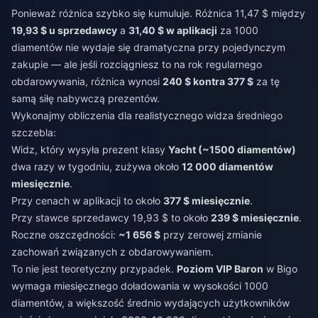
Ponieważ różnica szybko się kumuluje. Różnica 11,47 $ między
19,93 $ u sprzedawcy
a
31,40 $ w aplikacji
za 1000
diamentów nie wydaje się dramatyczna przy pojedynczym
zakupie — ale jeśli rozciągniesz to na rok regularnego
obdarowywania, różnica wynosi
240 $ kontra 377 $
za tę
samą siłę nabywczą prezentów.
Wykonajmy obliczenia dla realistycznego widza średniego
szczebla:
Widz, który wysyła prezent klasy
Yacht (~1500 diamentów)
dwa razy w tygodniu, zużywa około
12 000 diamentów
miesięcznie
.
Przy cenach w aplikacji to około
377 $ miesięcznie
.
Przy stawce sprzedawcy 19,93 $ to około
239 $ miesięcznie
.
Roczne oszczędności:
~1 656 $
przy zerowej zmianie
zachowań związanych z obdarowywaniem.
To nie jest teoretyczny przypadek.
Poziom VIP Baron
w Bigo
wymaga miesięcznego doładowania w wysokości 1000
diamentów, a większość średnio wydających użytkowników