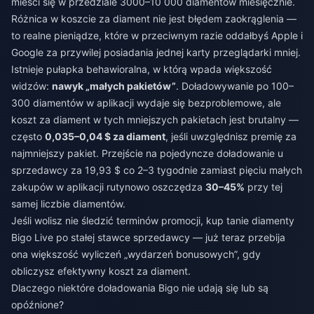
mieści się w przedziale 3000–10 000 diamentów miesięcznie.
Różnica w koszcie za diament nie jest błędem zaokrąglenia —
to realne pieniądze, które w przeciwnym razie oddałbyś Apple i
Google za przywilej posiadania jednej karty przeglądarki mniej.
Istnieje pułapka behawioralna, w którą wpada większość
widzów:
nawyk „małych pakietów”
. Doładowywanie po 100–
300 diamentów w aplikacji wydaje się bezproblemowe, ale
koszt za diament w tych mniejszych pakietach jest brutalny —
często
0,035–0,04 $ za diament
, jeśli uwzględnisz premię za
najmniejszy pakiet. Przejście na pojedyncze doładowanie u
sprzedawcy za 19,93 $ co 2–3 tygodnie zamiast pięciu małych
zakupów w aplikacji rutynowo oszczędza
30–45%
przy tej
samej liczbie diamentów.
Jeśli wolisz nie śledzić terminów promocji,
kup tanie diamenty
Bigo Live
po stałej stawce sprzedawcy — już teraz przebija
ona większość wyliczeń „wydarzeń bonusowych”, gdy
obliczysz efektywny koszt za diament.
Dlaczego niektóre doładowania Bigo nie udają się lub są
opóźnione?