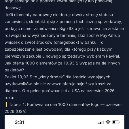
tego samego dnia poprzez zwrot pieniędzy lub ponowną
dostawę.
Jeśli diamenty naprawdę nie dotrą: otwórz stronę statusu
zamówienia, skontaktuj się z pomocą techniczną sprzedawcy,
podając numer zamówienia i Bigo ID, a jeśli sprawa nie zostanie
rozwiązana w wyznaczonym terminie, złóż spór w PayPal lub
wniosek o zwrot środków (chargeback) w banku. To
zabezpieczenie jest powodem, dla którego przy każdym
pierwszym zakupie u nowego sprzedawcy wybieram PayPal.
Jak oferta 1000 diamentów za 19,93 $ wypada na tle innych
pakietów?
Pakiet 19,93 $ to „złoty środek” dla średnio wydających
użytkowników, ale nie zawsze oferuje najniższy koszt za
diament. Oto pełne porównanie dla USA na czerwiec 2026
roku:
Tabela 1: Porównanie cen 1000 diamentów Bigo — czerwiec
2026 (USA)