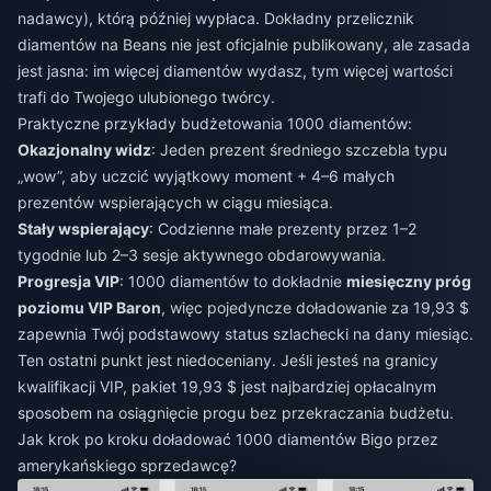
nadawcy), którą później wypłaca. Dokładny przelicznik
diamentów na Beans nie jest oficjalnie publikowany, ale zasada
jest jasna: im więcej diamentów wydasz, tym więcej wartości
trafi do Twojego ulubionego twórcy.
Praktyczne przykłady budżetowania 1000 diamentów:
Okazjonalny widz
: Jeden prezent średniego szczebla typu
„wow”, aby uczcić wyjątkowy moment + 4–6 małych
prezentów wspierających w ciągu miesiąca.
Stały wspierający
: Codzienne małe prezenty przez 1–2
tygodnie lub 2–3 sesje aktywnego obdarowywania.
Progresja VIP
: 1000 diamentów to dokładnie
miesięczny próg
poziomu VIP Baron
, więc pojedyncze doładowanie za 19,93 $
zapewnia Twój podstawowy status szlachecki na dany miesiąc.
Ten ostatni punkt jest niedoceniany. Jeśli jesteś na granicy
kwalifikacji VIP, pakiet 19,93 $ jest najbardziej opłacalnym
sposobem na osiągnięcie progu bez przekraczania budżetu.
Jak krok po kroku doładować 1000 diamentów Bigo przez
amerykańskiego sprzedawcę?