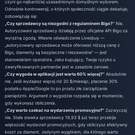
czyni go najbardziej uzasadnionym domyślnym wyborem.
Odnośnie kontrowersji, o których społeczność ciągle debatuje,
zobowiązuję się:
„Czy sprzedawcy są niezgodni z regulaminem Bigo?”
Nie.
Autoryzowani sprzedawcy działają przez oficjalne API Bigo za
wyraźną zgodą. Własne oświadczenie Livesbuy —
„autoryzowany sprzedawca może oferować niższą cenę z
Bigo, diamenty są bezpieczne i niezawodne” — jest
stanowiskiem operatora. Jako kupujący, Twoje ryzyko u
zweryfikowanych partnerów jest w zasadzie zerowe.
„Czy wygoda w aplikacji jest warta 60% więcej?”
Absolutnie
nie. Jeśli wydajesz więcej niż 20 $/miesiąc, płacenie 30%
podatku Apple/Google to po prostu złe zarządzanie
pieniędzmi. Argument o wygodzie rozpada się w momencie,
gdy wykonasz obliczenia.
„Czy warto czekać na wydarzenia promocyjne?”
Zazwyczaj
nie. Stała stawka sprzedawcy 19,93 $ już teraz przebija
większość wydarzeń promocyjnych, gdy obliczysz efektywny
koszt za diament. Jedynym wyjątkiem, dla którego warto