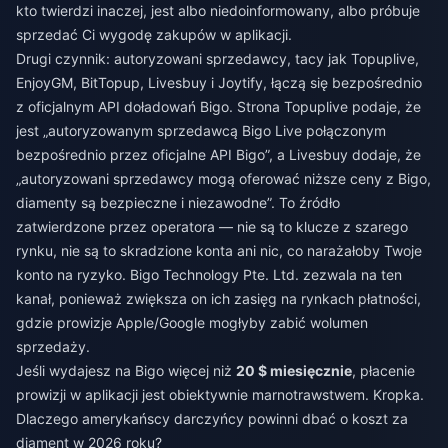
kto twierdzi inaczej, jest albo niedoinformowany, albo próbuje
sprzedać Ci wygodę zakupów w aplikacji.
Drugi czynnik: autoryzowani sprzedawcy, tacy jak Topuplive,
EnjoyGM, BitTopup, Livesbuy i Joytify, łączą się bezpośrednio
z oficjalnym API doładowań Bigo. Strona Topuplive podaje, że
jest „autoryzowanym sprzedawcą Bigo Live połączonym
bezpośrednio przez oficjalne API Bigo”, a Livesbuy dodaje, że
„autoryzowani sprzedawcy mogą oferować niższe ceny z Bigo,
diamenty są bezpieczne i niezawodne”. To źródło
zatwierdzone przez operatora — nie są to klucze z szarego
rynku, nie są to skradzione konta ani nic, co narażałoby Twoje
konto na ryzyko. Bigo Technology Pte. Ltd. zezwala na ten
kanał, ponieważ zwiększa on ich zasięg na rynkach płatności,
gdzie prowizje Apple/Google mogłyby zabić wolumen
sprzedaży.
Jeśli wydajesz na Bigo więcej niż
20 $ miesięcznie
, płacenie
prowizji w aplikacji jest obiektywnie marnotrawstwem. Kropka.
Dlaczego amerykańscy darczyńcy powinni dbać o koszt za
diament w 2026 roku?