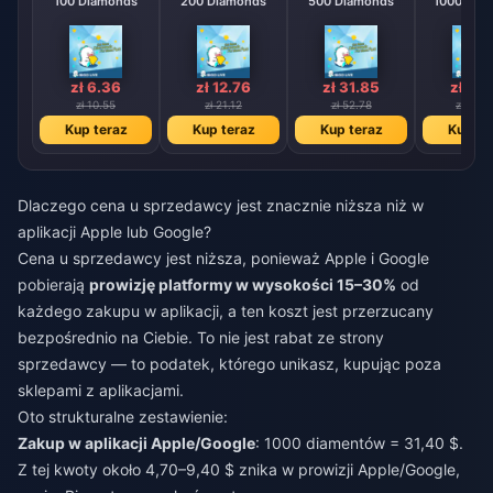
100 Diamonds
200 Diamonds
500 Diamonds
1000 Dia
zł 6.36
zł 12.76
zł 31.85
zł 63
zł 10.55
zł 21.12
zł 52.78
zł 105.
Kup teraz
Kup teraz
Kup teraz
Kup te
Dlaczego cena u sprzedawcy jest znacznie niższa niż w
aplikacji Apple lub Google?
Cena u sprzedawcy jest niższa, ponieważ Apple i Google
pobierają
prowizję platformy w wysokości 15–30%
od
każdego zakupu w aplikacji, a ten koszt jest przerzucany
bezpośrednio na Ciebie. To nie jest rabat ze strony
sprzedawcy — to podatek, którego unikasz, kupując poza
sklepami z aplikacjami.
Oto strukturalne zestawienie:
Zakup w aplikacji Apple/Google
: 1000 diamentów = 31,40 $.
Z tej kwoty około 4,70–9,40 $ znika w prowizji Apple/Google,