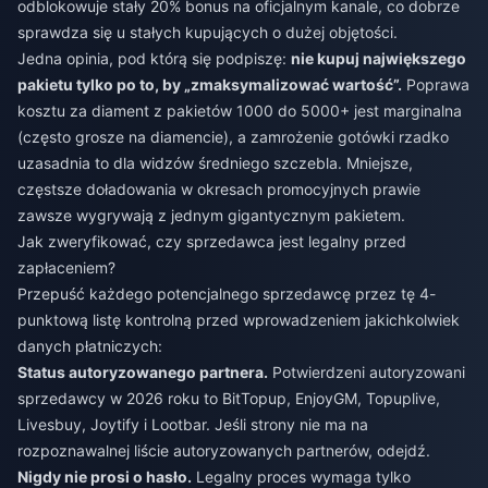
odblokowuje stały 20% bonus na oficjalnym kanale, co dobrze
sprawdza się u stałych kupujących o dużej objętości.
Jedna opinia, pod którą się podpiszę:
nie kupuj największego
pakietu tylko po to, by „zmaksymalizować wartość”.
Poprawa
kosztu za diament z pakietów 1000 do 5000+ jest marginalna
(często grosze na diamencie), a zamrożenie gotówki rzadko
uzasadnia to dla widzów średniego szczebla. Mniejsze,
częstsze doładowania w okresach promocyjnych prawie
zawsze wygrywają z jednym gigantycznym pakietem.
Jak zweryfikować, czy sprzedawca jest legalny przed
zapłaceniem?
Przepuść każdego potencjalnego sprzedawcę przez tę 4-
punktową listę kontrolną przed wprowadzeniem jakichkolwiek
danych płatniczych:
Status autoryzowanego partnera.
Potwierdzeni autoryzowani
sprzedawcy w 2026 roku to BitTopup, EnjoyGM, Topuplive,
Livesbuy, Joytify i Lootbar. Jeśli strony nie ma na
rozpoznawalnej liście autoryzowanych partnerów, odejdź.
Nigdy nie prosi o hasło.
Legalny proces wymaga tylko