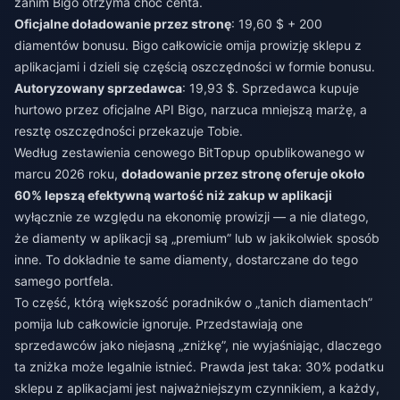
zanim Bigo otrzyma choć centa.
Oficjalne doładowanie przez stronę
: 19,60 $ + 200
diamentów bonusu. Bigo całkowicie omija prowizję sklepu z
aplikacjami i dzieli się częścią oszczędności w formie bonusu.
Autoryzowany sprzedawca
: 19,93 $. Sprzedawca kupuje
hurtowo przez oficjalne API Bigo, narzuca mniejszą marżę, a
resztę oszczędności przekazuje Tobie.
Według zestawienia cenowego BitTopup opublikowanego w
marcu 2026 roku,
doładowanie przez stronę oferuje około
60% lepszą efektywną wartość niż zakup w aplikacji
wyłącznie ze względu na ekonomię prowizji — a nie dlatego,
że diamenty w aplikacji są „premium” lub w jakikolwiek sposób
inne. To dokładnie te same diamenty, dostarczane do tego
samego portfela.
To część, którą większość poradników o „tanich diamentach”
pomija lub całkowicie ignoruje. Przedstawiają one
sprzedawców jako niejasną „zniżkę”, nie wyjaśniając, dlaczego
ta zniżka może legalnie istnieć. Prawda jest taka: 30% podatku
sklepu z aplikacjami jest najważniejszym czynnikiem, a każdy,