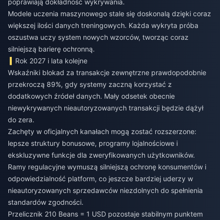
poprawiają dokładność wykrywania.
Modele uczenia maszynowego stale się doskonalą dzięki coraz
większej ilości danych treningowych. Każda wykryta próba
oszustwa uczy system nowych wzorców, tworząc coraz
silniejszą barierę ochronną.
Rok 2027 i lata kolejne
Wskaźniki blokad za transakcje zewnętrzne prawdopodobnie
przekroczą 89%, gdy systemy zaczną korzystać z
dodatkowych źródeł danych. Mały odsetek obecnie
niewykrywanych nieautoryzowanych transakcji będzie dążył
do zera.
Zachęty w oficjalnych kanałach mogą zostać rozszerzone:
lepsze struktury bonusowe, programy lojalnościowe i
ekskluzywne funkcje dla zweryfikowanych użytkowników.
Ramy regulacyjne wymuszą silniejszą ochronę konsumentów i
odpowiedzialność platform, co jeszcze bardziej uderzy w
nieautoryzowanych sprzedawców niezdolnych do spełnienia
standardów zgodności.
Przelicznik 210 Beans = 1 USD pozostaje stabilnym punktem