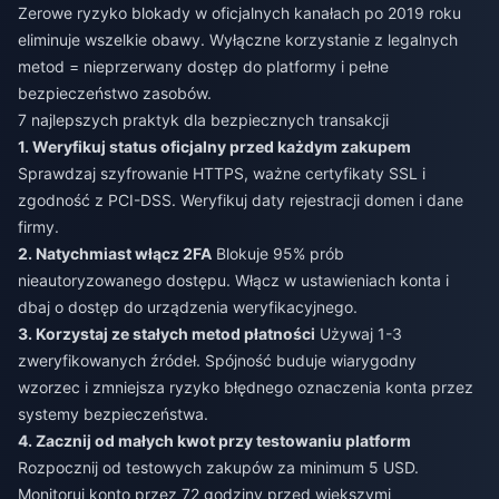
Zerowe ryzyko blokady w oficjalnych kanałach po 2019 roku
eliminuje wszelkie obawy. Wyłączne korzystanie z legalnych
metod = nieprzerwany dostęp do platformy i pełne
bezpieczeństwo zasobów.
7 najlepszych praktyk dla bezpiecznych transakcji
1. Weryfikuj status oficjalny przed każdym zakupem
Sprawdzaj szyfrowanie HTTPS, ważne certyfikaty SSL i
zgodność z PCI-DSS. Weryfikuj daty rejestracji domen i dane
firmy.
2. Natychmiast włącz 2FA
Blokuje 95% prób
nieautoryzowanego dostępu. Włącz w ustawieniach konta i
dbaj o dostęp do urządzenia weryfikacyjnego.
3. Korzystaj ze stałych metod płatności
Używaj 1-3
zweryfikowanych źródeł. Spójność buduje wiarygodny
wzorzec i zmniejsza ryzyko błędnego oznaczenia konta przez
systemy bezpieczeństwa.
4. Zacznij od małych kwot przy testowaniu platform
Rozpocznij od testowych zakupów za minimum 5 USD.
Monitoruj konto przez 72 godziny przed większymi