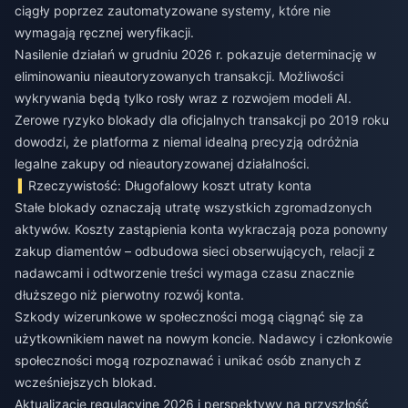
ciągły poprzez zautomatyzowane systemy, które nie
wymagają ręcznej weryfikacji.
Nasilenie działań w grudniu 2026 r. pokazuje determinację w
eliminowaniu nieautoryzowanych transakcji. Możliwości
wykrywania będą tylko rosły wraz z rozwojem modeli AI.
Zerowe ryzyko blokady dla oficjalnych transakcji po 2019 roku
dowodzi, że platforma z niemal idealną precyzją odróżnia
legalne zakupy od nieautoryzowanej działalności.
Rzeczywistość: Długofalowy koszt utraty konta
Stałe blokady oznaczają utratę wszystkich zgromadzonych
aktywów. Koszty zastąpienia konta wykraczają poza ponowny
zakup diamentów – odbudowa sieci obserwujących, relacji z
nadawcami i odtworzenie treści wymaga czasu znacznie
dłuższego niż pierwotny rozwój konta.
Szkody wizerunkowe w społeczności mogą ciągnąć się za
użytkownikiem nawet na nowym koncie. Nadawcy i członkowie
społeczności mogą rozpoznawać i unikać osób znanych z
wcześniejszych blokad.
Aktualizacje regulacyjne 2026 i perspektywy na przyszłość