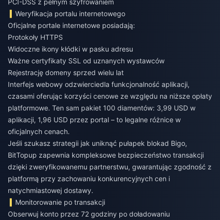
PCI-DSS z pełnym szyfrowaniem
Weryfikacja portalu internetowego
Oficjalne portale internetowe posiadają:
Protokoły HTTPS
Widoczne ikony kłódki w pasku adresu
Ważne certyfikaty SSL od uznanych wystawców
Rejestrację domeny sprzed wielu lat
Interfejs webowy odzwierciedla funkcjonalność aplikacji,
czasami oferując korzyści cenowe ze względu na niższe opłaty
platformowe. Ten sam pakiet 100 diamentów: 3,99 USD w
aplikacji, 1,96 USD przez portal – to legalne różnice w
oficjalnych cenach.
Jeśli szukasz strategii
jak uniknąć pułapek blokad Bigo
,
BitTopup zapewnia kompleksowe bezpieczeństwo transakcji
dzięki zweryfikowanemu partnerstwu, gwarantując zgodność z
platformą przy zachowaniu konkurencyjnych cen i
natychmiastowej dostawy.
Monitorowanie po transakcji
Obserwuj konto przez 72 godziny po doładowaniu