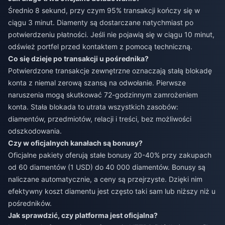
Średnio 8 sekund, przy czym 95% transakcji kończy się w
ciągu 3 minut. Diamenty są dostarczane natychmiast po
potwierdzeniu płatności. Jeśli nie pojawią się w ciągu 10 minut,
odśwież portfel przed kontaktem z pomocą techniczną.
Co się dzieje po transakcji u pośrednika?
Potwierdzone transakcje zewnętrzne oznaczają stałą blokadę
konta z niemal zerową szansą na odwołanie. Pierwsze
naruszenia mogą skutkować 72-godzinnym zamrożeniem
konta. Stała blokada to utrata wszystkich zasobów:
diamentów, przedmiotów, relacji i treści, bez możliwości
odszkodowania.
Czy w oficjalnych kanałach są bonusy?
Oficjalne pakiety oferują stałe bonusy 20-40% przy zakupach
od 60 diamentów (1 USD) do 40 000 diamentów. Bonusy są
naliczane automatycznie, a ceny są przejrzyste. Dzięki nim
efektywny koszt diamentu jest często taki sam lub niższy niż u
pośredników.
Jak sprawdzić, czy platforma jest oficjalna?