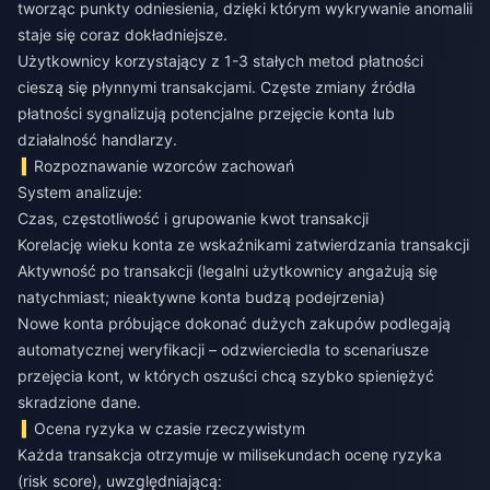
tworząc punkty odniesienia, dzięki którym wykrywanie anomalii
staje się coraz dokładniejsze.
Użytkownicy korzystający z 1-3 stałych metod płatności
cieszą się płynnymi transakcjami. Częste zmiany źródła
płatności sygnalizują potencjalne przejęcie konta lub
działalność handlarzy.
Rozpoznawanie wzorców zachowań
System analizuje:
Czas, częstotliwość i grupowanie kwot transakcji
Korelację wieku konta ze wskaźnikami zatwierdzania transakcji
Aktywność po transakcji (legalni użytkownicy angażują się
natychmiast; nieaktywne konta budzą podejrzenia)
Nowe konta próbujące dokonać dużych zakupów podlegają
automatycznej weryfikacji – odzwierciedla to scenariusze
przejęcia kont, w których oszuści chcą szybko spieniężyć
skradzione dane.
Ocena ryzyka w czasie rzeczywistym
Każda transakcja otrzymuje w milisekundach ocenę ryzyka
(risk score), uwzględniającą: