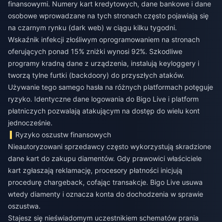
finansowymi. Numery kart kredytowych, dane bankowe i dane
osobowe wprowadzane na tych stronach często pojawiają się
na czarnym rynku (dark web) w ciągu kilku tygodni.
Wskaźnik infekcji złośliwym oprogramowaniem na stronach
oferujących ponad 15% zniżki wynosi 92%. Szkodliwe
programy kradną dane z urządzenia, instalują keyloggery i
tworzą tylne furtki (backdoory) do przyszłych ataków.
Używanie tego samego hasła na różnych platformach potęguje
ryzyko. Identyczne dane logowania do Bigo Live i platform
płatniczych pozwalają atakującym na dostęp do wielu kont
jednocześnie.
Ryzyko oszustw finansowych
Nieautoryzowani sprzedawcy często wykorzystują skradzione
dane kart do zakupu diamentów. Gdy prawowici właściciele
kart zgłaszają reklamację, procesory płatności inicjują
procedurę chargeback, cofając transakcje. Bigo Live usuwa
wtedy diamenty i oznacza konta do dochodzenia w sprawie
oszustwa.
Stajesz się nieświadomym uczestnikiem schematów prania