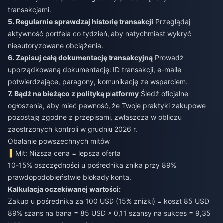
transakcjami.
5. Regularnie sprawdzaj historię transakcji
Przeglądaj
aktywność portfela co tydzień, aby natychmiast wykryć
nieautoryzowane obciążenia.
6. Zapisuj całą dokumentację transakcyjną
Prowadź
uporządkowaną dokumentację: ID transakcji, e-maile
potwierdzające, paragony, komunikację ze wsparciem.
7. Bądź na bieżąco z polityką platformy
Śledź oficjalne
ogłoszenia, aby mieć pewność, że Twoje praktyki zakupowe
pozostają zgodne z przepisami, zwłaszcza w obliczu
zaostrzonych kontroli w grudniu 2026 r.
Obalanie powszechnych mitów
Mit: Niższa cena = lepsza oferta
10-15% oszczędności u pośrednika znika przy 89%
prawdopodobieństwie blokady konta.
Kalkulacja oczekiwanej wartości:
Zakup u pośrednika za 100 USD (15% zniżki) = koszt 85 USD
89% szans na bana = 85 USD × 0,11 szansy na sukces = 9,35