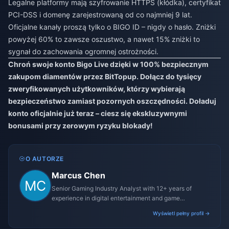
Legalne platformy mają szyfrowanie HTTPS (kłódka), certyfikat
PCI-DSS i domenę zarejestrowaną od co najmniej 9 lat.
Oficjalne kanały proszą tylko o BIGO ID – nigdy o hasło. Zniżki
powyżej 60% to zawsze oszustwo, a nawet 15% zniżki to
sygnał do zachowania ogromnej ostrożności.
Chroń swoje konto Bigo Live dzięki w 100% bezpiecznym
zakupom diamentów przez BitTopup. Dołącz do tysięcy
zweryfikowanych użytkowników, którzy wybierają
bezpieczeństwo zamiast pozornych oszczędności. Doładuj
konto oficjalnie już teraz – ciesz się ekskluzywnymi
bonusami przy zerowym ryzyku blokady!
O AUTORZE
Marcus Chen
Senior Gaming Industry Analyst with 12+ years of
experience in digital entertainment and game
monetization strategies.
Wyświetl pełny profil →