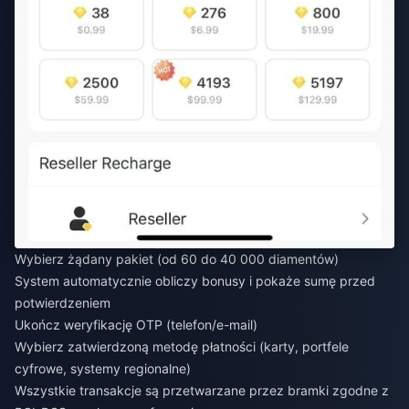
Wybierz żądany pakiet (od 60 do 40 000 diamentów)
System automatycznie obliczy bonusy i pokaże sumę przed
potwierdzeniem
Ukończ weryfikację OTP (telefon/e-mail)
Wybierz zatwierdzoną metodę płatności (karty, portfele
cyfrowe, systemy regionalne)
Wszystkie transakcje są przetwarzane przez bramki zgodne z