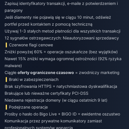
Zapisuj identyfikatory transakcji, e-maile z potwierdzeniem i
paragony
Jeśli diamenty nie pojawią się w ciągu 10 minut, odśwież
portfel przed kontaktem z pomocą techniczną
Używaj 1-3 stałych metod płatności dla wszystkich transakcji
12 sygnałów ostrzegawczych: Nieautoryzowani sprzedawcy
Czerwone flagi cenowe
Zniżki powyżej 60% = operacje oszukańcze (bez wyjątków)
Nawet 15% zniżki wymaga ogromnej ostrożności (92% ryzyka
malware)
Ciągłe
oferty ograniczone czasowo
= zwodniczy marketing
Braki w zabezpieczeniach
Brak szyfrowania HTTPS = natychmiastowa dyskwalifikacja
Brakujące lub nieważne certyfikaty PCI-DSS
Niedawna rejestracja domeny (w ciągu ostatnich 9 lat)
Podejrzane operacje
Prośby o hasło do Bigo Live + BIGO ID = ewidentne oszustwo
Komunikacja przez prywatne komunikatory zamiast
profesjonalnych systemów wsparcia