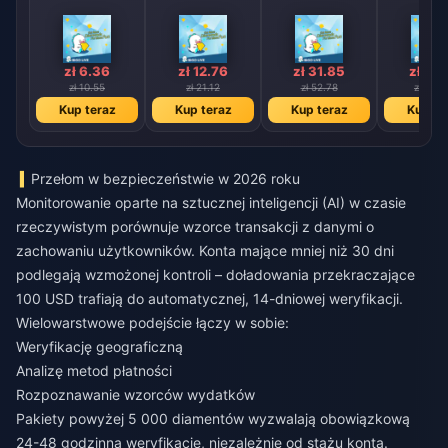
zł 6.36
zł 12.76
zł 31.85
zł 63
zł 10.55
zł 21.12
zł 52.78
zł 105.
Kup teraz
Kup teraz
Kup teraz
Kup te
Przełom w bezpieczeństwie w 2026 roku
Monitorowanie oparte na sztucznej inteligencji (AI) w czasie
rzeczywistym porównuje wzorce transakcji z danymi o
zachowaniu użytkowników. Konta mające mniej niż 30 dni
podlegają wzmożonej kontroli – doładowania przekraczające
100 USD trafiają do automatycznej, 14-dniowej weryfikacji.
Wielowarstwowe podejście łączy w sobie:
Weryfikację geograficzną
Analizę metod płatności
Rozpoznawanie wzorców wydatków
Pakiety powyżej 5 000 diamentów wyzwalają obowiązkową
24-48 godzinną weryfikację, niezależnie od stażu konta.