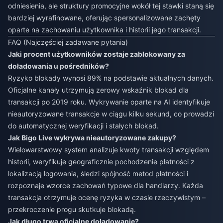
odniesienia, ale struktury promocyjne wokół tej stawki staną się
bardziej wyrafinowane, oferując spersonalizowane zachęty
oparte na zachowaniu użytkownika i historii jego transakcji.
FAQ (Najczęściej zadawane pytania)
Jaki procent użytkowników zostaje zablokowany za
doładowania u pośredników?
Ryzyko blokady wynosi 89% na podstawie aktualnych danych.
Oficjalne kanały utrzymują zerowy wskaźnik blokad dla
transakcji po 2019 roku. Wykrywanie oparte na AI identyfikuje
nieautoryzowane transakcje w ciągu kilku sekund, co prowadzi
do automatycznej weryfikacji i stałych blokad.
Jak Bigo Live wykrywa nieautoryzowane zakupy?
Wielowarstwowy system analizuje kwoty transakcji względem
historii, weryfikuje geograficznie pochodzenie płatności z
lokalizacją logowania, śledzi spójność metod płatności i
rozpoznaje wzorce zachowań typowe dla handlarzy. Każda
transakcja otrzymuje ocenę ryzyka w czasie rzeczywistym –
przekroczenie progu skutkuje blokadą.
Jak długo trwa oficjalne doładowanie?