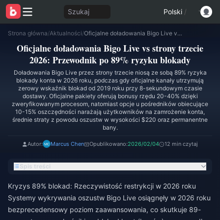
Szukaj
Polski
/
Strona główna
/
Aktualności
/
Oficjalne doładowania Bigo Live vs strony trzecie 2026: Przewodnik po 89% ryzyku blokady
Oficjalne doładowania Bigo Live vs strony trzecie
2026: Przewodnik po 89% ryzyku blokady
Doładowania Bigo Live przez strony trzecie niosą ze sobą 89% ryzyka
blokady konta w 2026 roku, podczas gdy oficjalne kanały utrzymują
zerowy wskaźnik blokad od 2019 roku przy 8-sekundowym czasie
dostawy. Oficjalne pakiety oferują bonusy rzędu 20-40% dzięki
zweryfikowanym procesom, natomiast opcje u pośredników obiecujące
10-15% oszczędności narażają użytkowników na zamrożenie konta,
średnie straty z powodu oszustw w wysokości $220 oraz permanentne
bany.
Autor:
Marcus Chen
Opublikowano:
2026/02/04
12 min czytaj
Spis treści
Kryzys 89% blokad: Rzeczywistość restrykcji w 2026 roku
Systemy wykrywania oszustw Bigo Live osiągnęły w 2026 roku
bezprecedensowy poziom zaawansowania, co skutkuje 89-