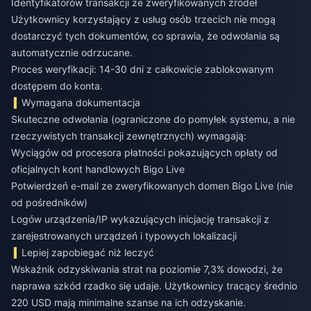
Identyfikatorów transakcji ze zweryfikowanych źródeł
Użytkownicy korzystający z usług osób trzecich nie mogą
dostarczyć tych dokumentów, co sprawia, że odwołania są
automatycznie odrzucane.
Proces weryfikacji: 14-30 dni z całkowicie zablokowanym
dostępem do konta.
Wymagana dokumentacja
Skuteczne odwołania (ograniczone do pomyłek systemu, a nie
rzeczywistych transakcji zewnętrznych) wymagają:
Wyciągów od procesora płatności pokazujących opłaty od
oficjalnych kont handlowych Bigo Live
Potwierdzeń e-mail ze zweryfikowanych domen Bigo Live (nie
od pośredników)
Logów urządzenia/IP wykazujących inicjację transakcji z
zarejestrowanych urządzeń i typowych lokalizacji
Lepiej zapobiegać niż leczyć
Wskaźnik odzyskiwania strat na poziomie 7,3% dowodzi, że
naprawa szkód rzadko się udaje. Użytkownicy tracący średnio
220 USD mają minimalne szanse na ich odzyskanie.