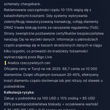
schematy chargeback.
Reklamowane oszczędności rzędu 10-15% wiążą się z
katastrofalnymi kosztami. Gdy systemy wykrywania
zidentyfikują nieautoryzowaną transakcję, cofają diamenty
ORAZ trwale blokują konta za naruszenie regulaminu (ToS).
Strony zewnętrzne pozbawione certyfikatów bezpieczeństwa
narażają Cię na wycieki danych. Informacje o płatnościach
często pojawiają się w bazach skradzionych danych w ciągu
kilku tygodni, co prowadzi do kradzieży tożsamości
wykraczającej poza Bigo Live.
Analiza rzeczywistych cen
Oficjalne ceny w Turcji na rok 2025: 66,7 centa za 10 000
diamentów. Dzięki oficjalnym bonusom 20-40%, efektywny
koszt diamentu często dorównuje lub jest niższy od stawek u
pośredników.
Kalkulacja ryzyka:
Zakup u pośrednika za 100 USD z 15% zniżką = 85 USD
89% prawdopodobieństwa blokady = oczekiwana wartość
9,35 USD (85 USD × 0,11 szansy na sukces)