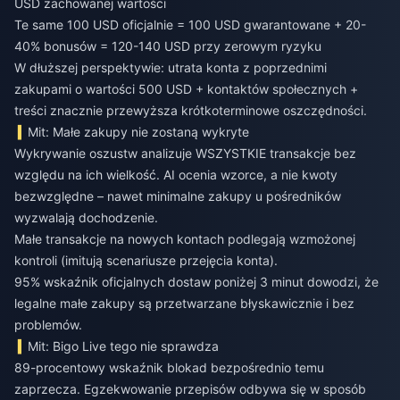
USD zachowanej wartości
Te same 100 USD oficjalnie = 100 USD gwarantowane + 20-
40% bonusów = 120-140 USD przy zerowym ryzyku
W dłuższej perspektywie: utrata konta z poprzednimi
zakupami o wartości 500 USD + kontaktów społecznych +
treści znacznie przewyższa krótkoterminowe oszczędności.
Mit: Małe zakupy nie zostaną wykryte
Wykrywanie oszustw analizuje WSZYSTKIE transakcje bez
względu na ich wielkość. AI ocenia wzorce, a nie kwoty
bezwzględne – nawet minimalne zakupy u pośredników
wyzwalają dochodzenie.
Małe transakcje na nowych kontach podlegają wzmożonej
kontroli (imitują scenariusze przejęcia konta).
95% wskaźnik oficjalnych dostaw poniżej 3 minut dowodzi, że
legalne małe zakupy są przetwarzane błyskawicznie i bez
problemów.
Mit: Bigo Live tego nie sprawdza
89-procentowy wskaźnik blokad bezpośrednio temu
zaprzecza. Egzekwowanie przepisów odbywa się w sposób