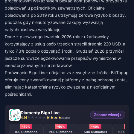
procentowym wskaźnikiem blokad kont (banów) w przypadku
doładowań u pośredników zewnętrznych. Oficjalne
doładowania po 2019 roku utrzymują zerowe ryzyko blokady,
podczas gdy nieautoryzowane zakupy wyzwalają
natychmiastową weryfikację.
Dane z pierwszego kwartału 2026 roku: użytkownicy
korzystający z usług osób trzecich stracili średnio 220 USD, a
tylko 7,3% zdołało odzyskać środki. Grudzień 2026 przyniósł
jeszcze surowsze egzekwowanie przepisów wymierzone w
nieautoryzowanych sprzedawców.
Porównanie
Bigo Live: oficjalne vs zewnętrzne źródła
: BitTopup
oferuje ceny zweryfikowanej platformy z pełną ochroną konta,
eliminując katastrofalne ryzyko związane z nieoficjalnymi
pośrednikami.
Diamenty Bigo Live
Zobacz więcej ›
4.14
549 sprzedano
-40%
-40%
-40%
-40
100 Diamonds
200 Diamonds
500 Diamonds
1000 Dia