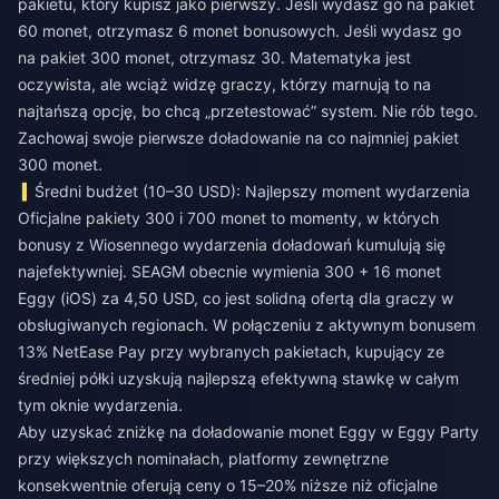
pakietu, który kupisz jako pierwszy. Jeśli wydasz go na pakiet
60 monet, otrzymasz 6 monet bonusowych. Jeśli wydasz go
na pakiet 300 monet, otrzymasz 30. Matematyka jest
oczywista, ale wciąż widzę graczy, którzy marnują to na
najtańszą opcję, bo chcą „przetestować” system. Nie rób tego.
Zachowaj swoje pierwsze doładowanie na co najmniej pakiet
300 monet.
Średni budżet (10–30 USD): Najlepszy moment wydarzenia
Oficjalne pakiety 300 i 700 monet to momenty, w których
bonusy z Wiosennego wydarzenia doładowań kumulują się
najefektywniej. SEAGM obecnie wymienia 300 + 16 monet
Eggy (iOS) za 4,50 USD, co jest solidną ofertą dla graczy w
obsługiwanych regionach. W połączeniu z aktywnym bonusem
13% NetEase Pay przy wybranych pakietach, kupujący ze
średniej półki uzyskują najlepszą efektywną stawkę w całym
tym oknie wydarzenia.
Aby uzyskać
zniżkę na doładowanie monet Eggy w Eggy Party
przy większych nominałach, platformy zewnętrzne
konsekwentnie oferują ceny o 15–20% niższe niż oficjalne