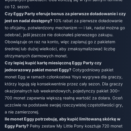
co 12. sezon.
Czy Eggy Party oferuje bonus za pierwsze doładowanie i czy
jest on nadal dostępny?
10% rabat za pierwsze doładowanie
to oficjalny, potwierdzony mechanizm — i tak, nadal można go
odebrać, jeśli jeszcze nie dokonałeś pierwszego zakupu.
Obowiązuje on raz na konto, więc zaplanuj go z pakietem
średniej lub dużej wielkości, aby zmaksymalizować liczbę
otrzymanych darmowych monet.
Czy lepiej kupić kartę miesięczną Eggy Party czy
jednorazowy pakiet monet Eggy?
Cotygodniowy pakiet
monet Egg w ramach członkostwa Yoyo wygrywa dla graczy,
którzy logują się konsekwentnie przez cały sezon. Dla graczy
okazjonalnych lub weekendowych, pojedynczy pakiet 300–
700 monet zapewnia większą realną wartość za dolara. Oceń
uczciwie na podstawie swojej rzeczywistej częstotliwości gry,
a nie zamierzonej.
Ile monet Eggy potrzebuję, aby kupić limitowaną skórkę w
Eggy Party?
Pełny zestaw My Little Pony kosztuje 720 monet