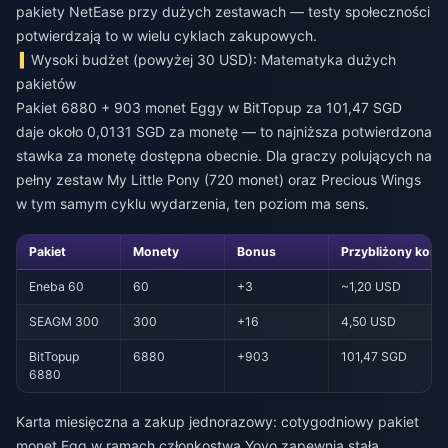
pakiety NetEase przy dużych zestawach — testy społeczności
potwierdzają to w wielu cyklach zakupowych.
Wysoki budżet (powyżej 30 USD): Matematyka dużych
pakietów
Pakiet 6880 + 903 monet Eggy w BitTopup za 101,47 SGD
daje około 0,0131 SGD za monetę — to najniższa potwierdzona
stawka za monetę dostępna obecnie. Dla graczy polujących na
pełny zestaw My Little Pony (720 monet) oraz Precious Wings
w tym samym cyklu wydarzenia, ten poziom ma sens.
Pakiet
Monety
Bonus
Przybliżony kosz
Eneba 60
60
+3
~1,20 USD
SEAGM 300
300
+16
4,50 USD
BitTopup
6880
+903
101,47 SGD
6880
Karta miesięczna a zakup jednorazowy: cotygodniowy pakiet
monet Egg w ramach członkostwa Yoyo zapewnia stałą