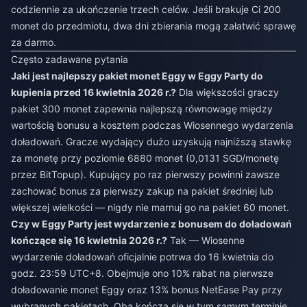
codziennie za ukończenie trzech celów. Jeśli brakuje Ci 200
monet do przedmiotu, dwa dni zbierania mogą załatwić sprawę
za darmo.
Często zadawane pytania
Jaki jest najlepszy pakiet monet Eggy w Eggy Party do
kupienia przed 16 kwietnia 2026 r.?
Dla większości graczy
pakiet 300 monet zapewnia najlepszą równowagę między
wartością bonusu a kosztem podczas Wiosennego wydarzenia
doładowań. Gracze wydający dużo uzyskują najniższą stawkę
za monetę przy poziomie 6880 monet (0,0131 SGD/monetę
przez BitTopup). Kupujący po raz pierwszy powinni zawsze
zachować bonus za pierwszy zakup na pakiet średniej lub
większej wielkości — nigdy nie marnuj go na pakiet 60 monet.
Czy w Eggy Party jest wydarzenie z bonusem do doładowań
kończące się 16 kwietnia 2026 r.?
Tak — Wiosenne
wydarzenie doładowań oficjalnie potrwa do 16 kwietnia do
godz. 23:59 UTC+8. Obejmuje ono 10% rabat na pierwsze
doładowanie monet Eggy oraz 13% bonus NetEase Pay przy
wybranych pakietach. Oba kończą się w tym samym terminie