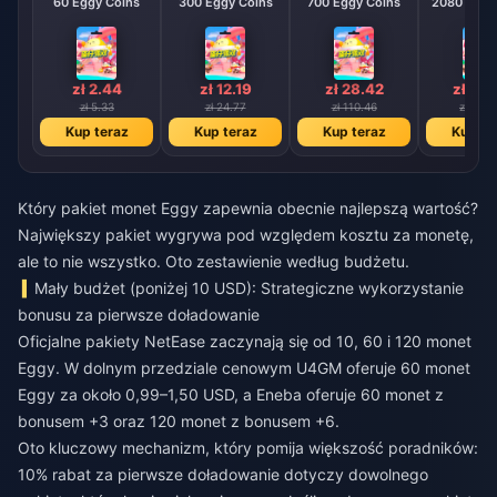
60 Eggy Coins
300 Eggy Coins
700 Eggy Coins
2080 E
zł 2.44
zł 12.19
zł 28.42
zł 84
zł 5.33
zł 24.77
zł 110.46
zł 394.
Kup teraz
Kup teraz
Kup teraz
Kup te
Który pakiet monet Eggy zapewnia obecnie najlepszą wartość?
Największy pakiet wygrywa pod względem kosztu za monetę,
ale to nie wszystko. Oto zestawienie według budżetu.
Mały budżet (poniżej 10 USD): Strategiczne wykorzystanie
bonusu za pierwsze doładowanie
Oficjalne pakiety NetEase zaczynają się od 10, 60 i 120 monet
Eggy. W dolnym przedziale cenowym U4GM oferuje 60 monet
Eggy za około 0,99–1,50 USD, a Eneba oferuje 60 monet z
bonusem +3 oraz 120 monet z bonusem +6.
Oto kluczowy mechanizm, który pomija większość poradników:
10% rabat za pierwsze doładowanie dotyczy dowolnego