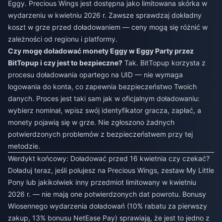
Eggy. Precious Wings jest dostępna jako limitowana skórka w
wydarzeniu w kwietniu 2026 r. Zawsze sprawdzaj dokładny
koszt w grze przed doładowaniem — ceny mogą się różnić w
zależności od regionu i platformy.
Czy mogę doładować monety Eggy w Eggy Party przez
BitTopup i czy jest to bezpieczne?
Tak. BitTopup korzysta z
procesu doładowania opartego na UID — nie wymaga
logowania do konta, co zapewnia bezpieczeństwo Twoich
danych. Proces jest taki sam jak w oficjalnym doładowaniu:
wybierz nominał, wpisz swój identyfikator gracza, zapłać, a
monety pojawią się w grze. Nie zgłoszono żadnych
potwierdzonych problemów z bezpieczeństwem przy tej
metodzie.
Werdykt końcowy: Doładować przed 16 kwietnia czy czekać?
Doładuj teraz, jeśli polujesz na Precious Wings, zestaw My Little
Pony lub jakikolwiek inny przedmiot limitowany w kwietniu
2026 r. — nie mają one potwierdzonych dat powrotu. Bonusy
Wiosennego wydarzenia doładowań (10% rabatu za pierwszy
zakup, 13% bonusu NetEase Pay) sprawiają, że jest to jedno z