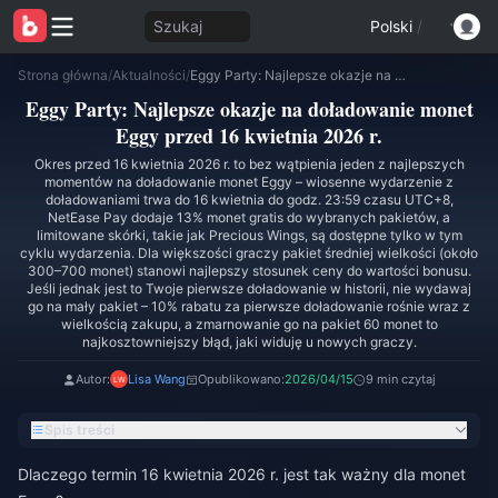
Szukaj
Polski
/
Strona główna
/
Aktualności
/
Eggy Party: Najlepsze okazje na doładowanie monet Eggy przed 16 kwietnia 2026 r.
Eggy Party: Najlepsze okazje na doładowanie monet
Eggy przed 16 kwietnia 2026 r.
Okres przed 16 kwietnia 2026 r. to bez wątpienia jeden z najlepszych
momentów na doładowanie monet Eggy – wiosenne wydarzenie z
doładowaniami trwa do 16 kwietnia do godz. 23:59 czasu UTC+8,
NetEase Pay dodaje 13% monet gratis do wybranych pakietów, a
limitowane skórki, takie jak Precious Wings, są dostępne tylko w tym
cyklu wydarzenia. Dla większości graczy pakiet średniej wielkości (około
300–700 monet) stanowi najlepszy stosunek ceny do wartości bonusu.
Jeśli jednak jest to Twoje pierwsze doładowanie w historii, nie wydawaj
go na mały pakiet – 10% rabatu za pierwsze doładowanie rośnie wraz z
wielkością zakupu, a zmarnowanie go na pakiet 60 monet to
najkosztowniejszy błąd, jaki widuję u nowych graczy.
Autor:
Lisa Wang
Opublikowano:
2026/04/15
9 min czytaj
Spis treści
Dlaczego termin 16 kwietnia 2026 r. jest tak ważny dla monet