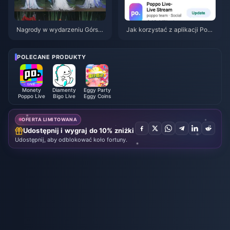
Nagrody w wydarzeniu Górską
Jak korzystać z aplikacji Popp
Jesień w Where Winds Meet (li
o Live: Kompletny poradnik dla
piec 2026): pełna lista, waluta i
początkujących | Lipiec 2026
priorytety
POLECANE PRODUKTY
Monety
Diamenty
Eggy Party
Poppo Live
Bigo Live
Eggy Coins
OFERTA LIMITOWANA
Udostępnij i wygraj do 10% zniżki
Udostępnij, aby odblokować koło fortuny.