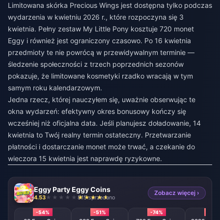
Limitowana skórka Precious Wings jest dostępna tylko podczas
wydarzenia w kwietniu 2026 r., które rozpoczyna się 3
kwietnia. Pełny zestaw My Little Pony kosztuje 720 monet
Eggy i również jest ograniczony czasowo. Po 16 kwietnia
przedmioty te nie powrócą w przewidywalnym terminie —
śledzenie społeczności z trzech poprzednich sezonów
pokazuje, że limitowane kosmetyki rzadko wracają w tym
samym roku kalendarzowym.
Jedna rzecz, której nauczyłem się, uważnie obserwując te
okna wydarzeń: efektywny okres bonusowy kończy się
wcześniej niż oficjalna data. Jeśli planujesz doładowanie, 14
kwietnia to Twój realny termin ostateczny. Przetwarzanie
płatności i dostarczanie monet może trwać, a czekanie do
wieczora 15 kwietnia jest naprawdę ryzykowne.
Eggy Party Eggy Coins
Zobacz więcej ›
4.53
815 sprzedano
-54%
-51%
-74%
-79