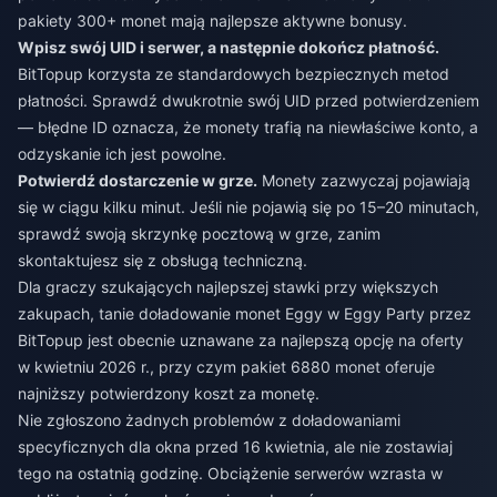
pakiety 300+ monet mają najlepsze aktywne bonusy.
Wpisz swój UID i serwer, a następnie dokończ płatność.
BitTopup korzysta ze standardowych bezpiecznych metod
płatności. Sprawdź dwukrotnie swój UID przed potwierdzeniem
— błędne ID oznacza, że monety trafią na niewłaściwe konto, a
odzyskanie ich jest powolne.
Potwierdź dostarczenie w grze.
Monety zazwyczaj pojawiają
się w ciągu kilku minut. Jeśli nie pojawią się po 15–20 minutach,
sprawdź swoją skrzynkę pocztową w grze, zanim
skontaktujesz się z obsługą techniczną.
Dla graczy szukających najlepszej stawki przy większych
zakupach,
tanie doładowanie monet Eggy w Eggy Party
przez
BitTopup jest obecnie uznawane za najlepszą opcję na oferty
w kwietniu 2026 r., przy czym pakiet 6880 monet oferuje
najniższy potwierdzony koszt za monetę.
Nie zgłoszono żadnych problemów z doładowaniami
specyficznych dla okna przed 16 kwietnia, ale nie zostawiaj
tego na ostatnią godzinę. Obciążenie serwerów wzrasta w