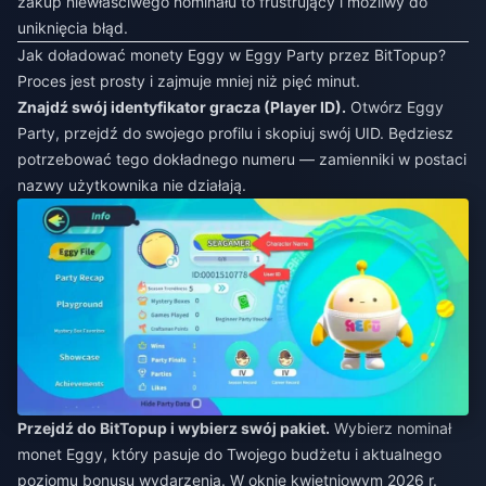
zakup niewłaściwego nominału to frustrujący i możliwy do
uniknięcia błąd.
Jak doładować monety Eggy w Eggy Party przez BitTopup?
Proces jest prosty i zajmuje mniej niż pięć minut.
Znajdź swój identyfikator gracza (Player ID).
Otwórz Eggy
Party, przejdź do swojego profilu i skopiuj swój UID. Będziesz
potrzebować tego dokładnego numeru — zamienniki w postaci
nazwy użytkownika nie działają.
Przejdź do BitTopup i wybierz swój pakiet.
Wybierz nominał
monet Eggy, który pasuje do Twojego budżetu i aktualnego
poziomu bonusu wydarzenia. W oknie kwietniowym 2026 r.