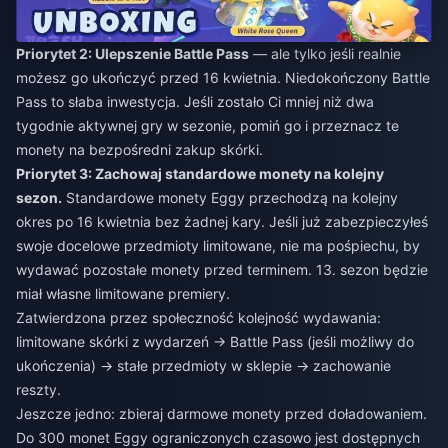
Priorytet 2: Ulepszenie Battle Pass
— ale tylko jeśli realnie
możesz go ukończyć przed 16 kwietnia. Niedokończony Battle
Pass to słaba inwestycja. Jeśli zostało Ci mniej niż dwa
tygodnie aktywnej gry w sezonie, pomiń go i przeznacz te
monety na bezpośredni zakup skórki.
Priorytet 3: Zachowaj standardowe monety na kolejny
sezon.
Standardowe monety Eggy przechodzą na kolejny
okres po 16 kwietnia bez żadnej kary. Jeśli już zabezpieczyłeś
swoje docelowe przedmioty limitowane, nie ma pośpiechu, by
wydawać pozostałe monety przed terminem. 13. sezon będzie
miał własne limitowane premiery.
Zatwierdzona przez społeczność kolejność wydawania:
limitowane skórki z wydarzeń → Battle Pass (jeśli możliwy do
ukończenia) → stałe przedmioty w sklepie → zachowanie
reszty.
Jeszcze jedno: zbieraj darmowe monety przed doładowaniem.
Do 300 monet Eggy ograniczonych czasowo jest dostępnych