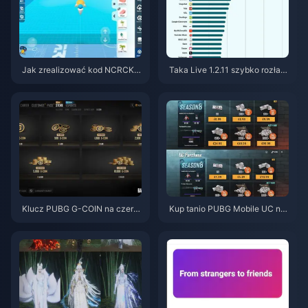
Jak zrealizować kod NCRCKY
Taka Live 1.2.11 szybko rozład
T8EF na darmowe Eggy Coins
owuje baterię po aktualizacji z
(sierpień 2026)
lipca 2026? Przyczyny i rozwi
ązania
Klucz PUBG G-COIN na czerw
Kup tanio PUBG Mobile UC na
iec 2026: Czy podwójna promo
kolaborację z Naruto Shippude
cja za 91,43 USD naprawdę si
n (lipiec 2026): koszty, najleps
ę opłaca?
ze pakiety i bezpieczne doład
owanie