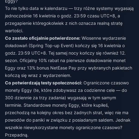
Eggy?
To nie tylko data w kalendarzu — trzy różne systemy wygasają
jednocześnie 16 kwietnia o godz. 23:59 czasu UTC+8, a
przegapienie któregokolwiek z nich oznacza realną stratę
wartości.
Co zostało oficjalnie potwierdzone:
Wiosenne wydarzenie
doładowań (Spring Top-up Event) kończy się 16 kwietnia o
godz. 23:59 UTC+8. Tej samej nocy kończy się również 12.
sezon. Oficjalny 10% rabat na pierwsze doładowanie monet
Eggy oraz 13% bonus NetEase Pay przy wybranych pakietach
kończą się wraz z wydarzeniem.
Co potwierdzają testy społeczności:
Ograniczone czasowo
monety Eggy (te, które zdobywasz za codzienne cele — do
300 dziennie za trzy zadania) wygasają w tym samym
terminie. Standardowe monety Eggy, które kupiłeś,
przechodzą na kolejny okres bez żadnych strat, więc nie ma
powodów do paniki w związku z posiadanym saldem. Jednak
wszelkie niewykorzystane monety ograniczone czasowo?
Przepadną.