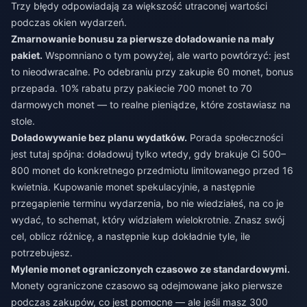
Trzy błędy odpowiadają za większość utraconej wartości
podczas okien wydarzeń.
Zmarnowanie bonusu za pierwsze doładowanie na mały
pakiet.
Wspomniano o tym powyżej, ale warto powtórzyć: jest
to nieodwracalne. Po odebraniu przy zakupie 60 monet, bonus
przepada. 10% rabatu przy pakiecie 700 monet to 70
darmowych monet — to realne pieniądze, które zostawiasz na
stole.
Doładowywanie bez planu wydatków.
Porada społeczności
jest tutaj spójna: doładowuj tylko wtedy, gdy brakuje Ci 500–
800 monet do konkretnego przedmiotu limitowanego przed 16
kwietnia. Kupowanie monet spekulacyjnie, a następnie
przegapienie terminu wydarzenia, bo nie wiedziałeś, na co je
wydać, to schemat, który widziałem wielokrotnie. Znasz swój
cel, oblicz różnicę, a następnie kup dokładnie tyle, ile
potrzebujesz.
Mylenie monet ograniczonych czasowo ze standardowymi.
Monety ograniczone czasowo są odejmowane jako pierwsze
podczas zakupów, co jest pomocne — ale jeśli masz 300