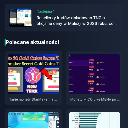
F2P
Następna
Resellerzy kodów doładowań TNG a
oficjalne ceny w Malezji w 2026 roku: co
jest naprawdę bezpieczne?
Polecane aktualności
Tanie monety StarMaker na pr
Monety MICO Live MENA po w
zesłuchania do SupernovaX 2
ersji v5.2: Najtańsze oferty 202
026 (12-23% taniej)
6