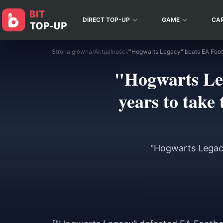
DIRECT TOP-UP
GAME
CA
Strona główna
/
Aktualności
/
"Hogwarts Leg
years to take 
"Hogwarts Legacy