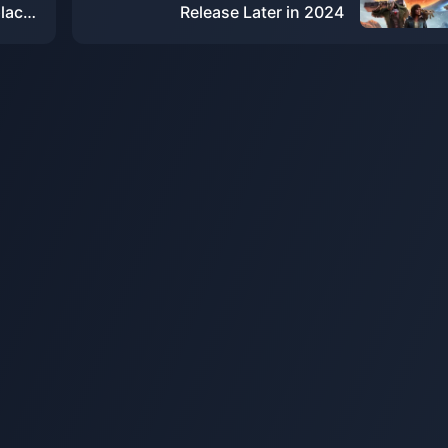
place
Release Later in 2024