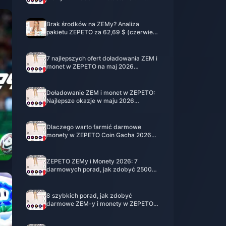
darmowe metody przez 14 dni
Brak środków na ZEMy? Analiza
pakietu ZEPETO za 62,69 $ (czerwiec
2026)
7 najlepszych ofert doładowania ZEM i
monet w ZEPETO na maj 2026
(oszczędź 25%)
Doładowanie ZEM i monet w ZEPETO:
Najlepsze okazje w maju 2026
(oszczędź do 25%)
Dlaczego warto farmić darmowe
monety w ZEPETO Coin Gacha 2026
przed końcem maja?
ZEPETO ZEMy i Monety 2026: 7
darmowych porad, jak zdobyć 2500
Monet na Gacha
8 szybkich porad, jak zdobyć
darmowe ZEM-y i monety w ZEPETO –
kwiecień 2026