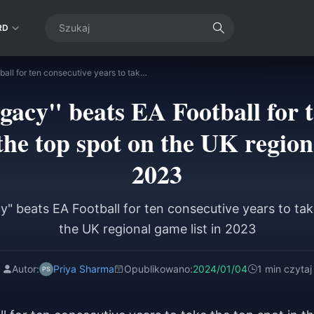
RD
"Hogwarts Legacy" beats EA Football for ten consecutive years to take the top spot on the UK regional game list in 2023
acy" beats EA Football for t
the top spot on the UK region
2023
" beats EA Football for ten consecutive years to tak
the UK regional game list in 2023
Autor:
Priya Sharma
Opublikowano:
2024/01/04
1 min czytaj