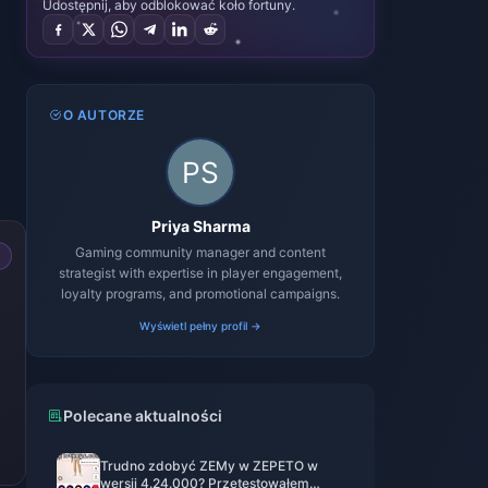
Udostępnij, aby odblokować koło fortuny.
O AUTORZE
Priya Sharma
Gaming community manager and content
strategist with expertise in player engagement,
loyalty programs, and promotional campaigns.
Wyświetl pełny profil →
Polecane aktualności
Trudno zdobyć ZEMy w ZEPETO w
wersji 4.24.000? Przetestowałem