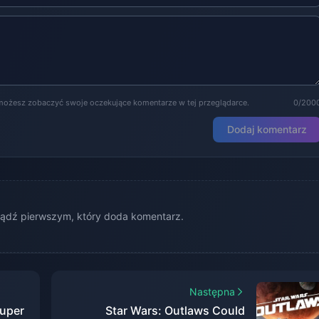
możesz zobaczyć swoje oczekujące komentarze w tej przeglądarce.
0/200
Dodaj komentarz
ądź pierwszym, który doda komentarz.
Następna
Super
Star Wars: Outlaws Could