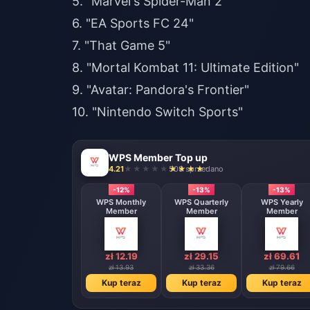
5. "Marvel's Spider-Man 2"
6. "EA Sports FC 24"
7. "That Game 5"
8. "Mortal Kombat 11: Ultimate Edition"
9. "Avatar: Pandora's Frontier"
10. "Nintendo Switch Sports"
WPS Member Top up
4.21
508 sprzedano
-12%
-13%
-13%
WPS Monthly
WPS Quarterly
WPS Yearly
Member
Member
Member
zł 12.19
zł 29.15
zł 69.61
zł 13.93
zł 33.36
zł 79.66
Kup teraz
Kup teraz
Kup teraz