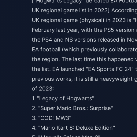
["Hogwarts Legacy" defeated EA Football
UK regional game list in 2023] Accordin
UK regional game (physical) in 2023 is
February last year, with the PS5 version 
the PS4 and NS versions released in Novem
EA football (which previously collaborate
the region. The last time this happene
the list. EA launched "EA Sports FC 24" 
previous works, it is still a heavyweight
of 2023:
1. "Legacy of Hogwarts"
2. "Super Mario Bros.: Surprise"
3. "COD: MW3"
4. "Mario Kart 8: Deluxe Edition"