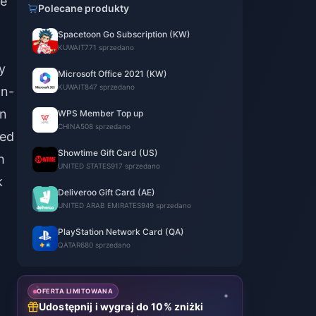
he
Polecane produkty
Spacetoon Go Subscription (KW)
KUWAIT
771 sprzedano
y
Microsoft Office 2021 (KW)
KUWAIT
847 sprzedano
on-
in
WPS Member Top up
CHINA
508 sprzedano
ped
Showtime Gift Card (US)
h
UNITED STATES
917 sprzedano
k
Deliveroo Gift Card (AE)
UNITED ARAB EMIRATES
949 sprzedano
PlayStation Network Card (QA)
QATAR
680 sprzedano
OFERTA LIMITOWANA
Udostępnij i wygraj do 10% zniżki