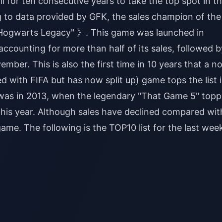
 for ten consecutive years to take the top spot in t
g to data provided by GFK, the sales champion of the
 "Hogwarts Legacy" 》. This game was launched in
accounting for more than half of its sales, followed b
ber. This is also the first time in 10 years that a n
d with FIFA but has now split up) game tops the list 
d was in 2013, when the legendary "That Game 5" top
this year. Although sales have declined compared wit
 game. The following is the TOP10 list for the last wee