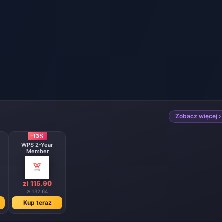
Zobacz więcej ›
-13%
WPS 2-Year
Member
zł 115.90
zł 132.64
Kup teraz