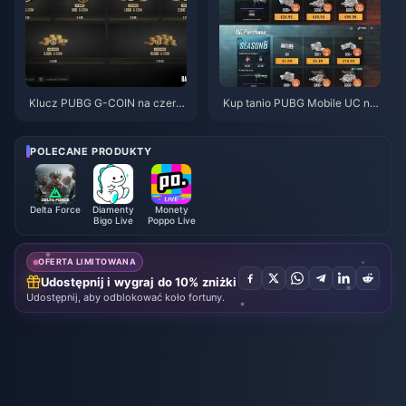
Klucz PUBG G-COIN na czerw
Kup tanio PUBG Mobile UC na
iec 2026: Czy podwójna promo
kolaborację z Naruto Shippude
cja za 91,43 USD naprawdę si
n (lipiec 2026): koszty, najleps
ę opłaca?
ze pakiety i bezpieczne doład
POLECANE PRODUKTY
owanie
Delta Force
Diamenty
Monety
Bigo Live
Poppo Live
OFERTA LIMITOWANA
Udostępnij i wygraj do 10% zniżki
Udostępnij, aby odblokować koło fortuny.