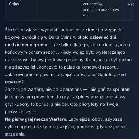
Coins
voucherów,
wygo
pomijanie poziomów
PB
Śledziłem własne wydatki i odkryłem, że koszt przepustki
bojowej zwrócił się w Delta Coins w około
dziewięć dni
niedzielnego grania
— ale tylko dlatego, że kupiłem ją
przed
końcowym oknem sezonu, kiedy wciąż było wystarczająco
dużo czasu, by wygrindować poziomy. Kupując ją zbyt późno,
nie zdążysz jej ukończyć; to pułapka końcówki sezonu.
Jak nowi gracze powinni podejść do Voucher Sprintu przed
resetem?
Zacznij od Warfare, nie od Operations — i nie goń za sprintem
jako głównym powodem do gry. Najpierw poznaj podstawy
gry; kupony to bonus, a nie cel. Oto priorytety na Twoje
pierwsze sesje:
Najpierw graj mecze Warfare.
Łatwiejsze lobby, szybsze
cykle nagród, niższy próg wejścia, podczas gdy uczysz się
strzelania.