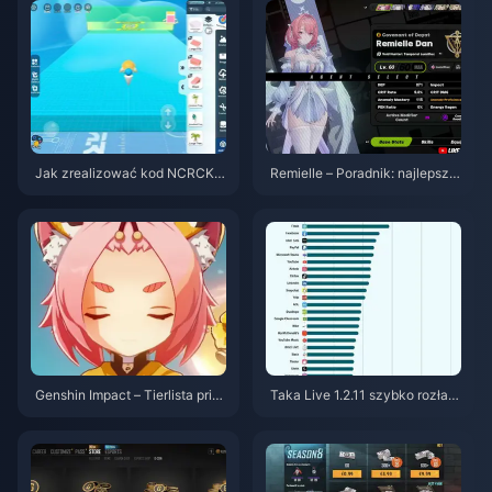
Jak zrealizować kod NCRCKY
Remielle – Poradnik: najlepszy
T8EF na darmowe Eggy Coins
build i drużyny | Lipiec 2026
(sierpień 2026)
Genshin Impact – Tierlista prior
Taka Live 1.2.11 szybko rozład
ytetów Koron dla postaci 4-gw
owuje baterię po aktualizacji z
iazdkowych | Lipiec 2026
lipca 2026? Przyczyny i rozwi
ązania