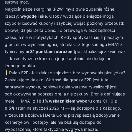
surową moc.
Najgłośniejsze skargi na „P2W” mylą dwie zupełnie różne
rzeczy:
wygodę
i
siłę
. Osoby wydające pieniądze mogą
szybciej losować kupony i szybciej wbijać poziomy przepustki
bojowej dzięki Delta Coins. To przewaga w oszczędności
czasu, a nie w statystykach. Kiedy spotykasz się z płacącym
graczem w wymianie ognia, strzelasz z tego samego M4A1 z
tymi samymi
31 punktami obrażeń
(po aktualizacji z kwietnia)
— kosmetyczna skórka na jego karabinie nie dodaje ani
jednego punktu.
Pułap F2P: Jak daleko zajdziesz bez wydawania pieniędzy?
Zaskakująco daleko. Wartość dla graczy F2P jest tutaj
naprawdę wysoka, ponieważ cała warstwa rywalizacji jest
odblokowywana poprzez grę, a nie zakupy. Bronie definiujące
metę — M4A1 z
10,1% wskaźnikiem wyboru
oraz CI-19 z
9,5%
(stan na styczeń 2026 r.) — są dostępne dla każdego.
Przepustka bojowa i Delta Coins przyspieszają zdobywanie
kosmetyków i postępy, ale nie blokują dostępu do
wyposażenia, które faktycznie wygrywa mecze.