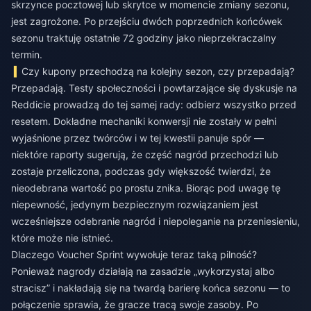
skrzynce pocztowej lub skrytce w momencie zmiany sezonu,
jest zagrożone. Po przejściu dwóch poprzednich końcówek
sezonu traktuję ostatnie 72 godziny jako nieprzekraczalny
termin.
Czy kupony przechodzą na kolejny sezon, czy przepadają?
Przepadają. Testy społeczności i powtarzające się dyskusje na
Reddicie prowadzą do tej samej rady: odbierz wszystko przed
resetem. Dokładne mechaniki konwersji nie zostały w pełni
wyjaśnione przez twórców i w tej kwestii panuje spór —
niektóre raporty sugerują, że część nagród przechodzi lub
zostaje przeliczona, podczas gdy większość twierdzi, że
nieodebrana wartość po prostu znika. Biorąc pod uwagę tę
niepewność, jedynym bezpiecznym rozwiązaniem jest
wcześniejsze odebranie nagród i niepoleganie na przeniesieniu,
które może nie istnieć.
Dlaczego Voucher Sprint wywołuje teraz taką pilność?
Ponieważ nagrody działają na zasadzie „wykorzystaj albo
stracisz” i nakładają się na twardą barierę końca sezonu — to
połączenie sprawia, że gracze tracą swoje zasoby. Po