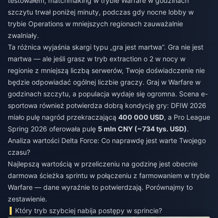
testowałem, matchmaking w trybie Warfare w godzinach
szczytu trwał poniżej minuty, podczas gdy nocne lobby w
trybie Operations w mniejszych regionach zauważalnie
zwalniały.
Ta różnica wyjaśnia skargi typu „gra jest martwa”. Gra nie jest
martwa — ale jeśli grasz w tryb extraction o 2 w nocy w
regionie z mniejszą liczbą serwerów, Twoje doświadczenie nie
będzie odpowiadać ogólnej liczbie graczy. Graj w Warfare w
godzinach szczytu, a populacja wydaje się ogromna. Scena e-
sportowa również potwierdza dobrą kondycję gry: DFIW 2026
miało pulę nagród przekraczającą
400 000 USD
, a Pro League
Spring 2026 oferowała pulę
5 mln CNY (~734 tys. USD)
.
Analiza wartości Delta Force: Co naprawdę jest warte Twojego
czasu?
Najlepszą wartością w przeliczeniu na godzinę jest obecnie
darmowa ścieżka sprintu w połączeniu z farmowaniem w trybie
Warfare — dane wyraźnie to potwierdzają. Porównajmy to
zestawienie.
Który tryb szybciej nabija postępy w sprincie?