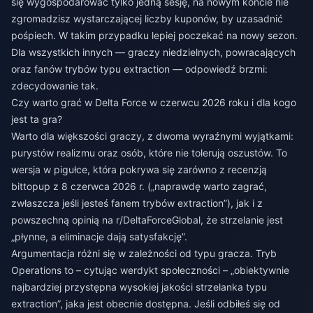
się wygospodarować tylko jedną sesję, na nowym koncie nie
zgromadzisz wystarczającej liczby kuponów, by uzasadnić
pośpiech. W takim przypadku lepiej poczekać na nowy sezon.
Dla wszystkich innych — graczy niedzielnych, powracających
oraz fanów trybów typu extraction — odpowiedź brzmi:
zdecydowanie tak.
Czy warto grać w Delta Force w czerwcu 2026 roku i dla kogo
jest ta gra?
Warto dla większości graczy, z dwoma wyraźnymi wyjątkami:
purystów realizmu oraz osób, które nie tolerują oszustów. To
wersja w pigułce, która pokrywa się zarówno z recenzją
bittopup z 8 czerwca 2026 r. („naprawdę warto zagrać,
zwłaszcza jeśli jesteś fanem trybów extraction”), jak i z
powszechną opinią na r/DeltaForceGlobal, że strzelanie jest
„płynne, a eliminacje dają satysfakcję”.
Argumentacja różni się w zależności od typu gracza. Tryb
Operations to – cytując werdykt społeczności – „obiektywnie
najbardziej przystępna wysokiej jakości strzelanka typu
extraction”, jaka jest obecnie dostępna. Jeśli odbiłeś się od