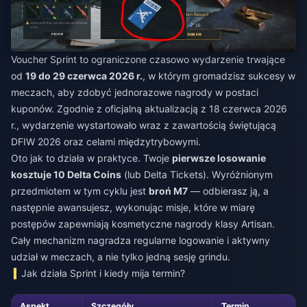
Voucher Sprint to ograniczone czasowo wydarzenie trwające
od
19 do 29 czerwca 2026 r.
, w którym gromadzisz sukcesy w
meczach, aby zdobyć jednorazowe nagrody w postaci
kuponów. Zgodnie z oficjalną aktualizacją z 18 czerwca 2026
r., wydarzenie wystartowało wraz z zawartością świętującą
DFIW 2026 oraz celami międzytrybowymi.
Oto jak to działa w praktyce. Twoje
pierwsze losowanie
kosztuje 10 Delta Coins
(lub Delta Tickets). Wyróżnionym
przedmiotem w tym cyklu jest
broń M7
— odbierasz ją, a
następnie awansujesz, wykonując misje, które w miarę
postępów zapewniają kosmetyczne nagrody klasy Artisan.
Cały mechanizm nagradza regularne logowanie i aktywny
udział w meczach, a nie tylko jedną sesję grindu.
Jak działa Sprint i kiedy mija termin?
Aspekt
Szczegóły
Termin