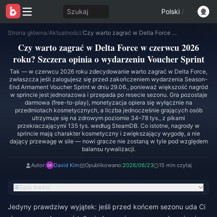
Szukaj
Polski
/
Strona główna
/
Aktualności
/
Czy warto zagrać w Delta Force w czerwcu 2026 roku? Szczera opinia o wydarzeniu Voucher Sprint
Czy warto zagrać w Delta Force w czerwcu 2026
roku? Szczera opinia o wydarzeniu Voucher Sprint
Tak — w czerwcu 2026 roku zdecydowanie warto zagrać w Delta Force,
zwłaszcza jeśli zalogujesz się przed zakończeniem wydarzenia Season-
End Armament Voucher Sprint w dniu 29.06., ponieważ większość nagród
w sprincie jest jednorazowa i przepada po resecie sezonu. Gra pozostaje
darmowa (free-to-play), monetyzacja opiera się wyłącznie na
przedmiotach kosmetycznych, a liczba jednocześnie grających osób
utrzymuje się na zdrowym poziomie 34–78 tys., z pikami
przekraczającymi 135 tys. według SteamDB. Co istotne, nagrody w
sprincie mają charakter kosmetyczny i zwiększający wygodę, a nie
dający przewagę w sile — nowi gracze nie zostaną w tyle pod względem
balansu rywalizacji.
Autor:
David Kim
Opublikowano:
2026/06/23
15 min czytaj
Spis treści
Jedyny prawdziwy wyjątek: jeśli przed końcem sezonu uda Ci