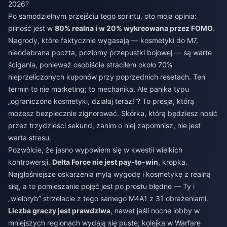
2026?
Po samodzielnym przejściu tego sprintu, oto moja opinia:
pilność jest w
80% realna i w 20% wykreowana przez FOMO
.
Nagrody, które faktycznie wygasają — kosmetyki do M7,
nieodebrana poczta, poziomy przepustki bojowej — są warte
ścigania, ponieważ osobiście straciłem około 70%
nieprzeliczonych kuponów przy poprzednich resetach. Ten
termin to nie marketing; to mechanika. Ale panika typu
„ograniczone kosmetyki, działaj teraz!”? To presja, którą
możesz bezpiecznie zignorować. Skórka, którą będziesz nosić
przez trzydzieści sekund, zanim o niej zapomnisz, nie jest
warta stresu.
Pozwólcie, że jasno wypowiem się w kwestii wielkich
kontrowersji.
Delta Force nie jest pay-to-win
, kropka.
Najgłośniejsze oskarżenia mylą wygodę i kosmetykę z realną
siłą, a to pomieszanie pojęć jest po prostu błędne — Ty i
„wieloryb” strzelacie z tego samego M4A1 z 31 obrażeniami.
Liczba graczy jest prawdziwa
, nawet jeśli nocne lobby w
mniejszych regionach wydają się puste; kolejka w Warfare