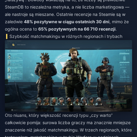
SteamDB to niezależna metryka, a nie liczba marketingowa —
ale nastroje są mieszane. Ostatnie recenzje na Steamie są w
zaledwie
48% pozytywne w ciągu ostatnich 30 dni
, mimo że
ogólna ocena to
65% pozytywnych na 66 710 recenzji
.
Szybkość matchmakingu w różnych regionach i trybach
Oto niuans, który większość recenzji typu „czy warto”
całkowicie pomija: surowa liczba graczy ma znacznie mniejsze
znaczenie niż jakość matchmakingu. W trzech regionach, które