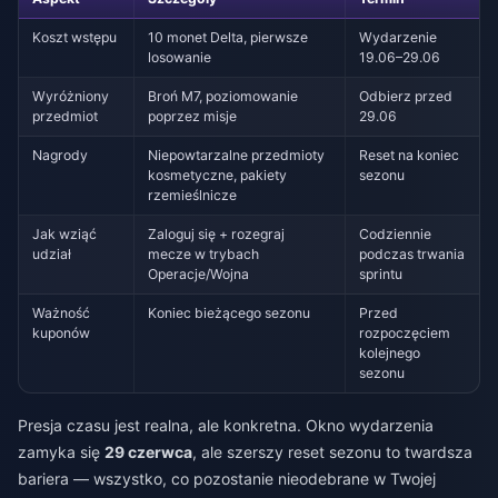
Koszt wstępu
10 monet Delta, pierwsze
Wydarzenie
losowanie
19.06–29.06
Wyróżniony
Broń M7, poziomowanie
Odbierz przed
przedmiot
poprzez misje
29.06
Nagrody
Niepowtarzalne przedmioty
Reset na koniec
kosmetyczne, pakiety
sezonu
rzemieślnicze
Jak wziąć
Zaloguj się + rozegraj
Codziennie
udział
mecze w trybach
podczas trwania
Operacje/Wojna
sprintu
Ważność
Koniec bieżącego sezonu
Przed
kuponów
rozpoczęciem
kolejnego
sezonu
Presja czasu jest realna, ale konkretna. Okno wydarzenia
zamyka się
29 czerwca
, ale szerszy reset sezonu to twardsza
bariera — wszystko, co pozostanie nieodebrane w Twojej