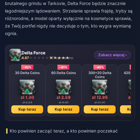
brutalnego grindu w Tarkovie, Delta Force będzie znacznie
łagodniejszym lądowaniem. Strzelanie sprawia frajdę, tryby są
różnorodne, a model oparty wyłącznie na kosmetyce sprawia,
że Twój portfel nigdy nie decyduje o tym, kto wygra wymianę
ognia.
Delta Force
Zobacz więcej ›
4.67
551 sprzedano
-42%
-41%
-40%
-39
30 Delta Coins
60 Delta Coins
300+20 Delta
420 + 40 
Coins
Coin
zł 1.30
zł 2.59
zł 12.95
zł 18.
zł 2.24
zł 4.40
zł 21.41
zł 30.
Kup teraz
Kup teraz
Kup teraz
Kup te
Kto powinien zacząć teraz, a kto powinien poczekać