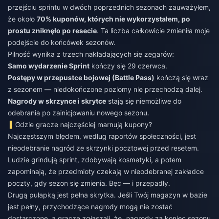
przejściu sprintu w dwóch poprzednich sezonach zauważyłem,
że około
70% kuponów, których nie wykorzystałem, po
prostu zniknęło po resecie
. Ta liczba całkowicie zmieniła moje
podejście do końcówek sezonów.
Pilność wynika z trzech nakładających się zegarów:
Samo wydarzenie Sprint
kończy się 29 czerwca.
Postępy w przepustce bojowej (Battle Pass)
kończą się wraz
z sezonem — niedokończone poziomy nie przechodzą dalej.
Nagrody w skrzynce i skrytce
stają się niemożliwe do
odebrania po zainicjowaniu nowego sezonu.
Gdzie gracze najczęściej marnują kupony?
Najczęstszym błędem, według raportów społeczności, jest
nieodebranie nagród ze skrzynki pocztowej przed resetem.
Ludzie grindują sprint, zdobywają kosmetyki, a potem
zapominają, że przedmioty czekają w nieodebranej zakładce
poczty, gdy sezon się zmienia. Bęc — i przepadły.
Drugą pułapką jest pełna skrytka. Jeśli Twój magazyn w bazie
jest pełny, przychodzące nagrody mogą nie zostać
dostarczone, a gracze zgłaszali, że „nagrody za koniec sezonu