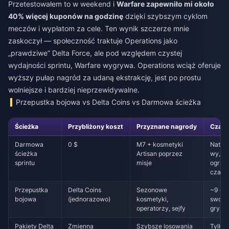
Przetestowałem to w weekend i
Warfare zapewniło mi około
40% więcej kuponów na godzinę
dzięki szybszym cyklom
meczów i wypłatom za cele. Ten wynik szczerze mnie
zaskoczył — społeczność traktuje Operations jako
„prawdziwe” Delta Force, ale pod względem czystej
wydajności sprintu, Warfare wygrywa. Operations wciąż oferuje
wyższy pułap nagród za udaną ekstrakcję, jest po prostu
wolniejsze i bardziej nieprzewidywalne.
Przepustka bojowa vs Delta Coins vs Darmowa ścieżka
Ścieżka
Przybliżony koszt
Przyznane nagrody
Czas 
Darmowa
0 $
M7 + kosmetyki
Natyc
ścieżka
Artisan poprzez
wy,
sprintu
misje
ogran
czaso
Przepustka
Delta Coins
Sezonowe
~9 dn
bojowa
(jednorazowo)
kosmetyki,
swobo
operatorzy, sejfy
gry
Pakiety Delta
Zmienna
Szybsze losowania
Tylko