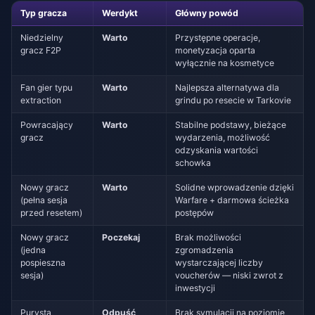
Typ gracza
Werdykt
Główny powód
Niedzielny
Warto
Przystępne operacje,
gracz F2P
monetyzacja oparta
wyłącznie na kosmetyce
Fan gier typu
Warto
Najlepsza alternatywa dla
extraction
grindu po resecie w Tarkovie
Powracający
Warto
Stabilne podstawy, bieżące
gracz
wydarzenia, możliwość
odzyskania wartości
schowka
Nowy gracz
Warto
Solidne wprowadzenie dzięki
(pełna sesja
Warfare + darmowa ścieżka
przed resetem)
postępów
Nowy gracz
Poczekaj
Brak możliwości
(jedna
zgromadzenia
pospieszna
wystarczającej liczby
sesja)
voucherów — niski zwrot z
inwestycji
Purysta
Odpuść
Brak symulacji na poziomie