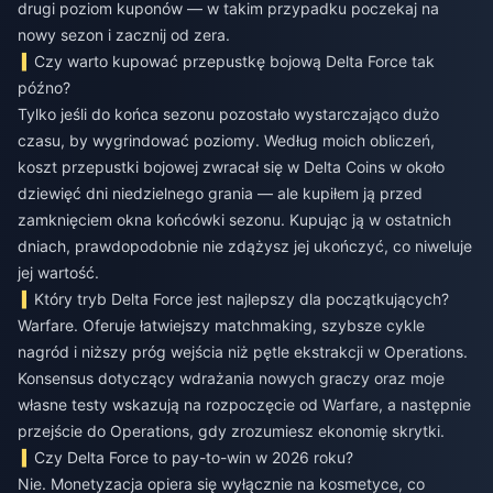
drugi poziom kuponów — w takim przypadku poczekaj na
nowy sezon i zacznij od zera.
Czy warto kupować przepustkę bojową Delta Force tak
późno?
Tylko jeśli do końca sezonu pozostało wystarczająco dużo
czasu, by wygrindować poziomy. Według moich obliczeń,
koszt przepustki bojowej zwracał się w Delta Coins w około
dziewięć dni niedzielnego grania — ale kupiłem ją przed
zamknięciem okna końcówki sezonu. Kupując ją w ostatnich
dniach, prawdopodobnie nie zdążysz jej ukończyć, co niweluje
jej wartość.
Który tryb Delta Force jest najlepszy dla początkujących?
Warfare. Oferuje łatwiejszy matchmaking, szybsze cykle
nagród i niższy próg wejścia niż pętle ekstrakcji w Operations.
Konsensus dotyczący wdrażania nowych graczy oraz moje
własne testy wskazują na rozpoczęcie od Warfare, a następnie
przejście do Operations, gdy zrozumiesz ekonomię skrytki.
Czy Delta Force to pay-to-win w 2026 roku?
Nie. Monetyzacja opiera się wyłącznie na kosmetyce, co