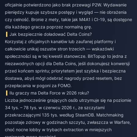
oficjalnie potwierdzono jako brak przewagi P2W. Wydawanie
pieniędzy kupuje szybsze postępy i wygląd — nie obrażenia
czy celność. Bronie z mety, takie jak M4A1 i CI-19, są dostępne
dla każdego gracza poprzez normalną grę.
Jak bezpiecznie doładować Delta Coins?
Korzystaj z oficjalnych kanałów lub zaufanej platformy i
całkowicie unikaj oszustw stron trzecich — wskazówki
społeczności są w tej kwestii stanowcze. BitTopup to jedna z
niezawodnych opcji dla Delta Coins, jeśli dokonujesz konwersji
przed końcem sprintu; priorytetem jest szybka i bezpieczna
dostawa, abyś mógł odebrać nagrody przed resetem, bez
przepłacania w pogoni za FOMO.
Ilu graczy ma Delta Force w 2026 roku?
Liczba jednocześnie grających osób utrzymuje się na poziomie
34 tys. – 78 tys. w czerwcu 2026 r., ze szczytami
przekraczającymi 135 tys. według SteamDB. Matchmaking
pozostaje zdrowy w godzinach szczytu, zwłaszcza w Warfare,
choć nocne lobby w trybach extraction w mniejszych
regionach mogą zwalniać.