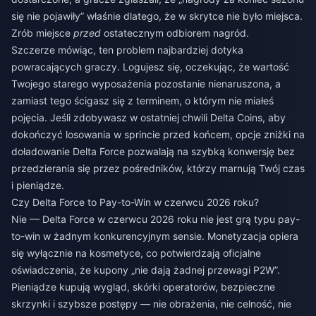
się nie pojawiły” właśnie dlatego, że w skrytce nie było miejsca.
Zrób miejsce
przed
ostatecznym odbiorem nagród.
Szczerze mówiąc, ten problem najbardziej dotyka
powracających graczy. Logujesz się, oczekując, że wartość
Twojego starego wyposażenia pozostanie nienaruszona, a
zamiast tego ścigasz się z terminem, o którym nie miałeś
pojęcia. Jeśli zdobywasz w ostatniej chwili Delta Coins, aby
dokończyć losowania w sprincie przed końcem, opcje
zniżki na
doładowanie Delta Force
pozwalają na szybką konwersję bez
przedzierania się przez pośredników, którzy marnują Twój czas
i pieniądze.
Czy Delta Force to Pay-to-Win w czerwcu 2026 roku?
Nie — Delta Force w czerwcu 2026 roku nie jest grą typu pay-
to-win w żadnym konkurencyjnym sensie. Monetyzacja opiera
się wyłącznie na kosmetyce, co potwierdzają oficjalne
oświadczenia, że kupony „nie dają żadnej przewagi P2W”.
Pieniądze kupują wygląd, skórki operatorów, bezpieczne
skrzynki i szybsze postępy — nie obrażenia, nie celność, nie