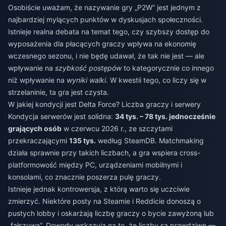
Osobiście uważam, że nazywanie gry „P2W” jest jednym z
najbardziej mylących punktów w dyskusjach społeczności.
Istnieje realna debata na temat tego, czy szybszy dostęp do
wyposażenia dla płacących graczy wpływa na ekonomię
wczesnego sezonu, i nie będę udawał, że tak nie jest — ale
wpływanie na
szybkość postępów
to kategorycznie co innego
niż wpływanie na
wyniki walki
. W kwestii tego, co liczy się w
strzelaninie, ta gra jest czysta.
W jakiej kondycji jest Delta Force? Liczba graczy i serwery
Kondycja serwerów jest solidna:
34 tys. – 78 tys. jednocześnie
grających osób
w czerwcu 2026 r., ze szczytami
przekraczającymi
135 tys.
według SteamDB. Matchmaking
działa sprawnie przy takich liczbach, a gra wspiera cross-
platformowość między PC, urządzeniami mobilnymi i
konsolami, co znacznie poszerza pulę graczy.
Istnieje jednak kontrowersja, z którą warto się uczciwie
zmierzyć. Niektóre posty na Steamie i Reddicie donoszą o
pustych lobby i oskarżają liczbę graczy o bycie zawyżoną lub
„fałszywą”. Dowody wskazują na to, że liczby są prawdziwe —