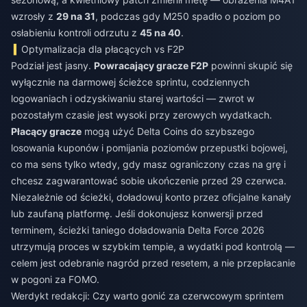
wzrosły z
29 na 31
, podczas gdy M250 spadło o poziom po
osłabieniu kontroli odrzutu z
45 na 40
.
Optymalizacja dla płacących vs F2P
Podział jest jasny.
Powracający gracze F2P
powinni skupić się
wyłącznie na darmowej ścieżce sprintu, codziennych
logowaniach i odzyskiwaniu starej wartości — zwrot w
pozostałym czasie jest wysoki przy zerowych wydatkach.
Płacący gracze
mogą użyć Delta Coins do szybszego
losowania kuponów i pomijania poziomów przepustki bojowej,
co ma sens tylko wtedy, gdy masz ograniczony czas na grę i
chcesz zagwarantować sobie ukończenie przed 29 czerwca.
Niezależnie od ścieżki, doładowuj konto przez oficjalne kanały
lub zaufaną platformę. Jeśli dokonujesz konwersji przed
terminem, ścieżki
taniego doładowania Delta Force 2026
utrzymują proces w szybkim tempie, a wydatki pod kontrolą —
celem jest odebranie nagród przed resetem, a nie przepłacanie
w pogoni za FOMO.
Werdykt redakcji: Czy warto gonić za czerwcowym sprintem