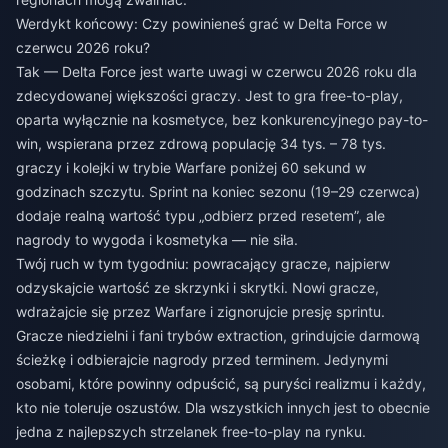
Werdykt końcowy: Czy powinieneś grać w Delta Force w
czerwcu 2026 roku?
Tak — Delta Force jest warte uwagi w czerwcu 2026 roku dla
zdecydowanej większości graczy. Jest to gra free-to-play,
oparta wyłącznie na kosmetyce, bez konkurencyjnego pay-to-
win, wspierana przez zdrową populację 34 tys. – 78 tys.
graczy i kolejki w trybie Warfare poniżej 60 sekund w
godzinach szczytu. Sprint na koniec sezonu (19–29 czerwca)
dodaje realną wartość typu „odbierz przed resetem”, ale
nagrody to wygoda i kosmetyka — nie siła.
Twój ruch w tym tygodniu: powracający gracze, najpierw
odzyskajcie wartość ze skrzynki i skrytki. Nowi gracze,
wdrażajcie się przez Warfare i zignorujcie presję sprintu.
Gracze niedzielni i fani trybów extraction, grindujcie darmową
ścieżkę i odbierajcie nagrody przed terminem. Jedynymi
osobami, które powinny odpuścić, są puryści realizmu i każdy,
kto nie toleruje oszustów. Dla wszystkich innych jest to obecnie
jedna z najlepszych strzelanek free-to-play na rynku.