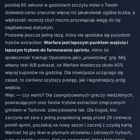
poniżej 60 sekund w godzinach szczytu mówi o Twoim
doświadczeniu znacznie więcej niż jakakolwiek ogólna liczba, a
większość recenzji zbyt mocno przywiązuje wagę do tej
nagłówkowej statystyki.
Postawię jeszcze jedną tezę, która nie spodoba się purystom
trybów extraction:
Warfare jest lepszym punktem wejścia i
lepszym trybem do farmowania sprintu
, mimo że
społeczność traktuje Operations jako „prawdziwą” grę. Mój
własny test A/B pokazał, że Warfare dostarcza około 40%
więcej kuponów na godzinę. Dla nowicjusza uczącego się
zasad, to zarówno szybszy postęp, jak i łagodniejszy próg
wejścia.
Więc — czy warto? Dla zaangażowanych graczy niedzielnych,
powracających oraz fanów trybów extraction zmęczonych
grindem w Tarkovie: zdecydowane tak. Dla kogoś, kto
zaczyna od zera z jedną pospieszną sesją przed 29 czerwca:
pomiń sprint, poczekaj na nowy sezon i zacznij z czystą kartą.
Wartość tej gry tkwi w płynnym strzelaniu i zdrowych trybach,
a nie w liczniku czasu. Goń za nagrodami, które faktycznie