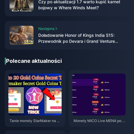
Czy po aktualizacji 1.7 warto kupić karnet
bojowy w Where Winds Meet?
Następna
Doładowanie Honor of Kings India S15:
Przewodnik po Devara i Grand Venture
(2026)
Polecane aktualności
Tanie monety StarMaker na pr
Monety MICO Live MENA po w
zesłuchania do SupernovaX 2
ersji v5.2: Najtańsze oferty 202
026 (12-23% taniej)
6