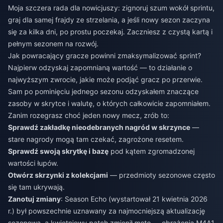
Moja szczera rada dla nowicjuszy: zignoruj szum wokół sprintu,
graj dla samej frajdy ze strzelania, a jeśli nowy sezon zaczyna
się za kilka dni, po prostu poczekaj. Zaczniesz z czystą kartą i
pełnym sezonem na rozwój.
Jak powracający gracze powinni zmaksymalizować sprint?
Najpierw odzyskaj zapomnianą wartość — to działanie o
najwyższym zwrocie, jakie może podjąć gracz po przerwie.
Sam po pominięciu jednego sezonu odzyskałem znaczące
zasoby w skrytce i walutę, o których całkowicie zapomniałem.
Zanim rozegrasz choć jeden nowy mecz, zrób to:
Sprawdź zakładkę nieodebranych nagród w skrzynce
—
stare nagrody mogą tam czekać, zagrożone resetem.
Sprawdź swoją skrytkę i bazę
pod kątem zgromadzonej
wartości łupów.
Otwórz skrzynki z kolekcjami
— przedmioty sezonowe często
się tam ukrywają.
Zanotuj zmiany
: Season Echo (wystartował 21 kwietnia 2026
r.) był powszechnie uznawany za najmocniejszą aktualizację
sezonową, a kwietniowy patch zmienił metę — obrażenia M4A1