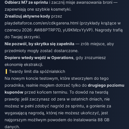
Odbierz M7 ze sprintu
i zacznij misje awansowania broni —
zapewniają one szybkie kosmetyki.
Zrealizuj aktywne kody
przez
playdeltaforce.com/en/cdkgarena.html (przykłady krążące w
czerwcu 2026: AW88PTRP7D, yU9KMzxYyVP). Nagrody trafią
do Twojej skrzynki.
Nie pozwól, by skrytka się zapełniła
— zrób miejsce, aby
przedmioty mogły zostać dostarczone.
Dopiero wtedy wejdź w Operations
, gdy zrozumiesz
ekonomię ekstrakcji.
Twardy limit dla spóźnialskich
Na nowym koncie testowym, które stworzyłem do tego
poradnika, realnie mogłem dotrzeć tylko do
drugiego poziomu
kuponów
przed końcem terminu. To dowód na twardą
prawdę: jeśli zaczynasz od zera w ostatnich dniach, nie
możesz w pełni zdobyć nagród ze sprintu, a gonienie za
wygasającą nagrodą, której nie możesz ukończyć, jest
najgorszym możliwym powodem do instalowania 88 GB
danych.