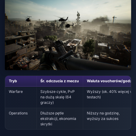
Tryb
Śr. odczucia z meczu
Waluta voucherów/godz.
Warfare
Szybsze cykle, PvP
Wyższy (ok. 40% więcej w
na dużą skalę (64
testach)
graczy)
Operations
Dłuższe pętle
Niższy na godzinę,
ekstrakcji, ekonomia
wyższy za sukces
skrytki