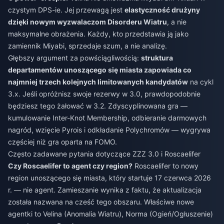
czystym DPS-ie. Jej przewagą jest
elastyczność drużyny
dzięki nowym wyzwalaczom Disorderu Wiatru
, a nie
maksymalne obrażenia. Każdy, kto przedstawia ją jako
zamiennik Miyabi, sprzedaje szum, a nie analizę.
Głębszy argument za powściągliwością:
struktura
departamentów unoszącego się miasta zapowiada co
najmniej trzech kolejnych limitowanych kandydatów
na cykl
3.x. Jeśli opróżnisz swoje rezerwy w 3.0, prawdopodobnie
będziesz tego żałować w 3.2. Zdyscyplinowana gra —
kumulowanie Inter-Knot Membership, odbieranie darmowych
nagród, wzięcie Pyrois i odkładanie Polychromów — wygrywa
częściej niż gra oparta na FOMO.
Często zadawane pytania dotyczące ZZZ 3.0 i Roscaelifer
Czy Roscaelifer to agent czy region?
Roscaelifer to nowy
region unoszącego się miasta, który startuje 17 czerwca 2026
r. — nie agent. Zamieszanie wynika z faktu, że aktualizacja
została nazwana na cześć tego obszaru. Właściwe nowe
agentki to Velina (Anomalia Wiatru), Norma (Ogień/Ogłuszenie)