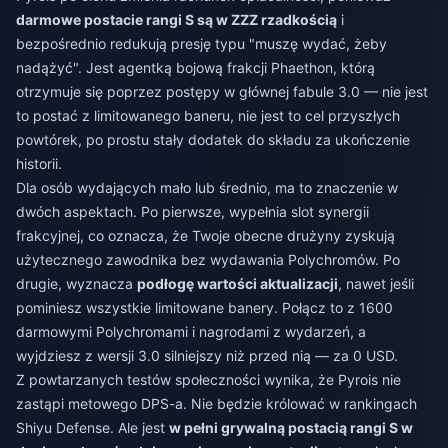
darmowe postacie rangi S są w ZZZ rzadkością
i
bezpośrednio redukują presję typu "muszę wydać, żeby
nadążyć". Jest agentką bojową frakcji Phaethon, którą
otrzymuje się poprzez postępy w głównej fabule 3.0 — nie jest
to postać z limitowanego baneru, nie jest to cel przyszłych
powtórek, po prostu stały dodatek do składu za ukończenie
historii.
Dla osób wydających mało lub średnio, ma to znaczenie w
dwóch aspektach. Po pierwsze, wypełnia slot synergii
frakcyjnej, co oznacza, że Twoje obecne drużyny zyskują
użytecznego zawodnika bez wydawania Polychromów. Po
drugie, wyznacza
podłogę wartości aktualizacji
, nawet jeśli
pominiesz wszystkie limitowane banery. Połącz to z 1600
darmowymi Polychromami i nagrodami z wydarzeń, a
wyjdziesz z wersji 3.0 silniejszy niż przed nią — za 0 USD.
Z powtarzanych testów społeczności wynika, że Pyrois nie
zastąpi metowego DPS-a. Nie będzie królować w rankingach
Shiyu Defense. Ale jest
w pełni grywalną postacią rangi S w