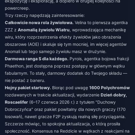
ekspozycję i eksplorację, a dopiero w drugiej kolejności na
powercreep.
Trzy rzeczy napędzają zainteresowanie:
Całkowicie nowa rola żywiołowa.
Velina to pierwsza agentka
ZZZ z
Anomalią żywiołu Wiatru
, wprowadzająca mechanikę
wiru, który rozprzestrzenia efekty żywiołów jako obrażenia
obszarowe (AOE) i skaluje się tym mocniej, im więcej agentów
Anomali lub tego samego żywiołu masz w drużynie.
Darmowa ranga S dla każdego.
Pyrois, agentka bojowa frakcji
Phaethon, jest dostępna poprzez postępy w głównym wątku
fabularnym. To stały, darmowy dodatek do Twojego składu —
nie postać z baneru.
Hojny pakiet startowy.
Biorąc pod uwagę
1600 Polychromów
rozdawanych w trakcie aktualizacji, wydarzenie
Dzień dobry,
Roscaelifer
(6–17 czerwca 2026 r.) z tytułem "Duchowy
Dobroczyńca" oraz pakiet powitalny dla nowych graczy (170
losowań), nawet gracze F2P zyskują realną siłę przyciągania.
Szczerze mówiąc, to spokojna aktualizacja, o którą prosiła
społeczność. Konsensus na Reddicie w wątkach z reakcjami na