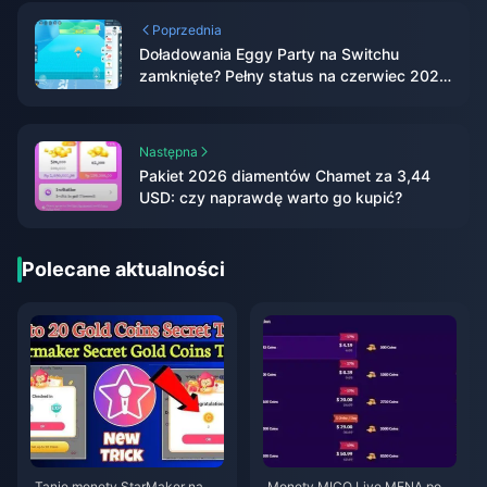
Poprzednia
Doładowania Eggy Party na Switchu
zamknięte? Pełny status na czerwiec 2026
+ przewodnik po Eggy Coins na
urządzeniach mobilnych
Następna
Pakiet 2026 diamentów Chamet za 3,44
USD: czy naprawdę warto go kupić?
Polecane aktualności
Tanie monety StarMaker na pr
Monety MICO Live MENA po w