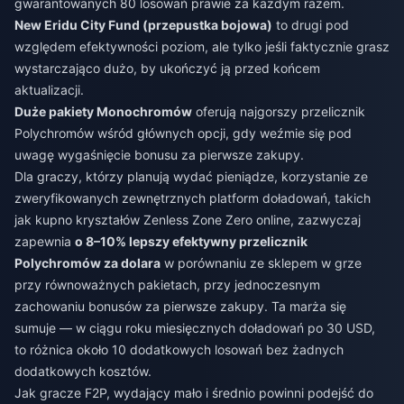
gwarantowanych 80 losowań prawie za każdym razem.
New Eridu City Fund (przepustka bojowa)
to drugi pod
względem efektywności poziom, ale tylko jeśli faktycznie grasz
wystarczająco dużo, by ukończyć ją przed końcem
aktualizacji.
Duże pakiety Monochromów
oferują najgorszy przelicznik
Polychromów wśród głównych opcji, gdy weźmie się pod
uwagę wygaśnięcie bonusu za pierwsze zakupy.
Dla graczy, którzy planują wydać pieniądze, korzystanie ze
zweryfikowanych zewnętrznych platform doładowań, takich
jak
kupno kryształów Zenless Zone Zero online
, zazwyczaj
zapewnia
o 8–10% lepszy efektywny przelicznik
Polychromów za dolara
w porównaniu ze sklepem w grze
przy równoważnych pakietach, przy jednoczesnym
zachowaniu bonusów za pierwsze zakupy. Ta marża się
sumuje — w ciągu roku miesięcznych doładowań po 30 USD,
to różnica około 10 dodatkowych losowań bez żadnych
dodatkowych kosztów.
Jak gracze F2P, wydający mało i średnio powinni podejść do