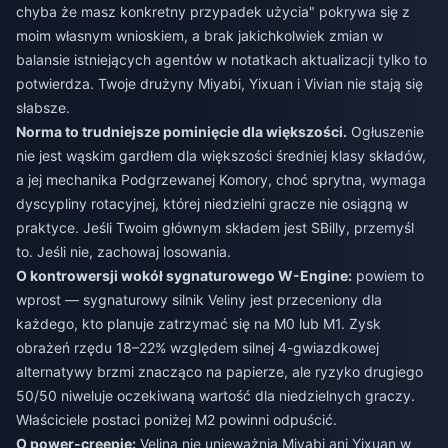
chyba że masz konkretny przypadek użycia" pokrywa się z
moim własnym wnioskiem, a brak jakichkolwiek zmian w
balansie istniejących agentów w notatkach aktualizacji tylko to
potwierdza. Twoje drużyny Miyabi, Yixuan i Vivian nie stają się
słabsze.
Norma to trudniejsze pominięcie dla większości.
Ogłuszenie
nie jest wąskim gardłem dla większości średniej klasy składów,
a jej mechanika Podgrzewanej Komory, choć sprytna, wymaga
dyscypliny rotacyjnej, której niedzielni gracze nie osiągną w
praktyce. Jeśli Twoim głównym składem jest SBilly, przemyśl
to. Jeśli nie, zachowaj losowania.
O kontrowersji wokół sygnaturowego W-Engine:
powiem to
wprost — sygnaturowy silnik Veliny jest przeceniony dla
każdego, kto planuje zatrzymać się na M0 lub M1. Zysk
obrażeń rzędu 18–22% względem silnej 4-gwiazdkowej
alternatywy brzmi znacząco na papierze, ale ryzyko drugiego
50/50 niweluje oczekiwaną wartość dla niedzielnych graczy.
Właściciele postaci poniżej M2 powinni odpuścić.
O power-creepie:
Velina nie unieważnia Miyabi ani Yixuan w