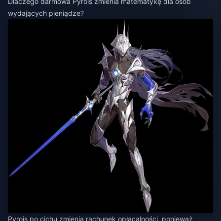
Dlaczego darmowa Pyrois zmienia matematykę dla osób
wydających pieniądze?
Pyrois po cichu zmienia rachunek opłacalności, ponieważ