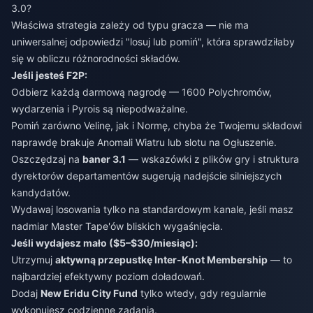
3.0?
Właściwa strategia zależy od typu gracza — nie ma
uniwersalnej odpowiedzi "losuj lub pomiń", która sprawdziłaby
się w obliczu różnorodności składów.
Jeśli jesteś F2P:
Odbierz każdą darmową nagrodę — 1600 Polychromów,
wydarzenia i Pyrois są niepodważalne.
Pomiń zarówno Velinę, jak i Normę, chyba że Twojemu składowi
naprawdę brakuje Anomali Wiatru lub slotu na Ogłuszenie.
Oszczędzaj na
baner 3.1
— wskazówki z plików gry i struktura
dyrektorów departamentów sugerują nadejście silniejszych
kandydatów.
Wydawaj losowania tylko na standardowym kanale, jeśli masz
nadmiar Master Tape'ów bliskich wygaśnięcia.
Jeśli wydajesz mało ($5–$30/miesiąc):
Utrzymuj
aktywną przepustkę Inter-Knot Membership
— to
najbardziej efektywny poziom doładowań.
Dodaj
New Eridu City Fund
tylko wtedy, gdy regularnie
wykonujesz codzienne zadania.