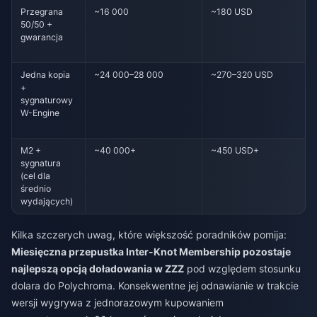
Przegrana
~16 000
~180 USD
50/50 +
gwarancja
Jedna kopia
~24 000–28 000
~270–320 USD
+
sygnaturowy
W-Engine
M2 +
~40 000+
~450 USD+
sygnatura
(cel dla
średnio
wydających)
Kilka szczerych uwag, które większość poradników pomija:
Miesięczna przepustka Inter-Knot Membership pozostaje
najlepszą opcją doładowania w ZZZ
pod względem stosunku
dolara do Polychroma. Konsekwentne jej odnawianie w trakcie
wersji wygrywa z jednorazowym kupowaniem