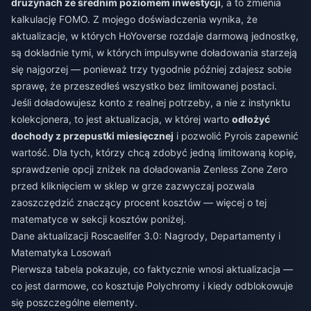
drużynach ze średnim poziomem inwestycji
, a to zmienia
kalkulację FOMO. Z mojego doświadczenia wynika, że
aktualizacje, w których HoYoverse rozdaje darmową jednostkę,
są dokładnie tymi, w których impulsywne doładowania starzeją
się najgorzej — ponieważ trzy tygodnie później zdajesz sobie
sprawę, że przeszedłeś wszystko bez limitowanej postaci.
Jeśli doładowujesz konto z realnej potrzeby, a nie z instynktu
kolekcjonera, to jest aktualizacja, w której warto
odłożyć
dochody z przepustki miesięcznej
i pozwolić Pyrois zapewnić
wartość. Dla tych, którzy chcą zdobyć jedną limitowaną kopię,
sprawdzenie opcji
zniżek na doładowania Zenless Zone Zero
przed kliknięciem w sklep w grze zazwyczaj pozwala
zaoszczędzić znaczący procent kosztów — więcej o tej
matematyce w sekcji kosztów poniżej.
Dane aktualizacji Roscaelifer 3.0: Nagrody, Departamenty i
Matematyka Losowań
Pierwsza tabela pokazuje, co faktycznie wnosi aktualizacja —
co jest darmowe, co kosztuje Polychromy i kiedy odblokowuje
się poszczególne elementy.