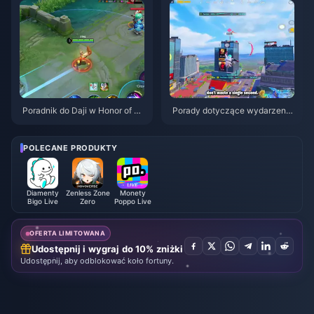
Poradnik do Daji w Honor of Ki
Porady dotyczące wydarzenia
ngs: 10 najlepszych trików | si
PUBG Mobile z motywem Spid
erpień 2026
er-Mana | sierpień 2026
POLECANE PRODUKTY
Diamenty
Zenless Zone
Monety
Bigo Live
Zero
Poppo Live
OFERTA LIMITOWANA
Udostępnij i wygraj do 10% zniżki
Udostępnij, aby odblokować koło fortuny.