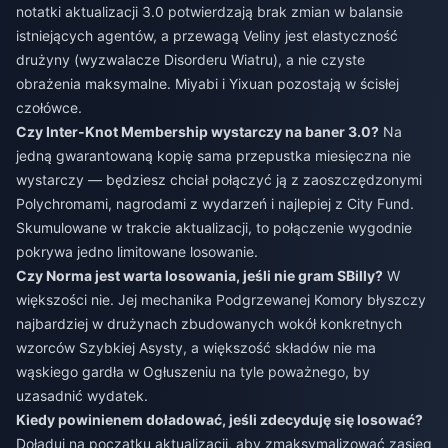
notatki aktualizacji 3.0 potwierdzają brak zmian w balansie
istniejących agentów, a przewagą Veliny jest elastyczność
drużyny (wyzwalacze Disorderu Wiatru), a nie czyste
obrażenia maksymalne. Miyabi i Yixuan pozostają w ścisłej
czołówce.
Czy Inter-Knot Membership wystarczy na baner 3.0?
Na
jedną gwarantowaną kopię sama przepustka miesięczna nie
wystarczy — będziesz chciał połączyć ją z zaoszczędzonymi
Polychromami, nagrodami z wydarzeń i najlepiej z City Fund.
Skumulowane w trakcie aktualizacji, to połączenie wygodnie
pokrywa jedno limitowane losowanie.
Czy Norma jest warta losowania, jeśli nie gram SBilly?
W
większości nie. Jej mechanika Podgrzewanej Komory błyszczy
najbardziej w drużynach zbudowanych wokół konkretnych
wzorców Szybkiej Asysty, a większość składów nie ma
wąskiego gardła w Ogłuszeniu na tyle poważnego, by
uzasadnić wydatek.
Kiedy powinienem doładować, jeśli zdecyduję się losować?
Doładuj na początku aktualizacji, aby zmaksymalizować zasięg