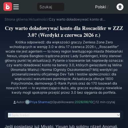
Szukaj
Polski
/
Strona główna
/
Aktualności
/
Czy warto doładowywać konto dla Roscaelifer w ZZZ 3.0? (Werdykt z czerwca 2026 r.)
Czy warto doładowywać konto dla Roscaelifer w ZZZ
3.0? (Werdykt z czerwca 2026 r.)
Krótka odpowiedź: dla większości graczy Zenless Zone Zero
wchodzących w wersję 3.0 w dniu 17 czerwca 2026 r., „Roscaelifer”
wcale nie jest agentem — to nowy region lewitującego miasta (Niebiański
Nexus, utopia Bangboo rządzona przez Lady Sunbringer), który stanowi
główny punkt tej aktualizacji. Pytanie o losowanie tak naprawdę oznacza:
czy warto doładować konto na banery 3.0, których gwiazdami są Velina
(Anomalia Wiatru) i Norma (Ognisty Oszołomienie)? Mój werdykt po
przeanalizowaniu oficjalnego Dev Talk i testów społeczności: dla
większości warunkowe pominięcie. Aktualizacja oferuje 1600
Polychromów, darmowego S-Rank Pyrois oraz do 170 losowań dla
nowych kont — to wystarczająco dużo, aby gracze wydający niewielkie
kwoty mogli spokojnie przejść przez 3.0 bez sięgania do portfela.
Autor:
Priya Sharma
Opublikowano:
2026/06/10
12 min czytaj
Spis treści
Jeśli posiadasz już Miyabi, Yixuan lub solidny rdzeń Anomali,