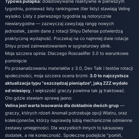
Typowa pułapka:
doładowywanie reaktywne w pierwszym
tygodniu, ponieważ listy rankingowe (tier listy) stawiają Velinę
wysoko. Listy z pierwszego tygodnia są notorycznie
niewiarygodne — zazwyczaj zawyżają rangę nowych
jednostek, zanim dane z rotacji Shiyu Defense potwierdzą
praktyczną wydajność. Poczekaj na co najmniej dwie rotacje
Shiyu przed zainwestowaniem w sygnaturowy silnik.
Moja szczera opinia: Dlaczego Roscaelifer 3.0 to warunkowe
pominięcie
Po przeanalizowaniu materiałów z 3.0, Dev Talk i testów rotacji
społeczności, moja szczera ocena brzmi:
3.0 to najczystsza
aktualizacja typu "oszczędzaj pieniądze", jaką ZZZ wydało
od miesięcy
, i większość graczy powinna tak ją traktować.
Oto gdzie stawiam sprawę jasno:
Velina jest warta losowania dla dokładnie dwóch grup
—
graczy, których rdzeń Anomali potrzebuje opcji Wiatru, oraz
kolekcjonerów, którzy naprawdę lubią mechanicznie odmienne
zestawy umiejętności. Dla wszystkich innych to luksusowy
dodatek, a nie konieczność. Społeczne podejście "pomiń,