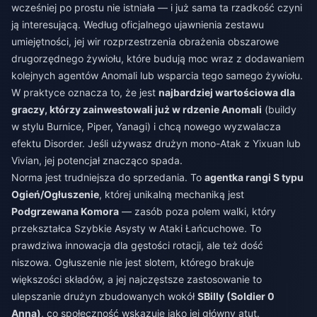
wcześniej po prostu nie istniała — i już sama ta rzadkość czyni
ją interesującą. Według oficjalnego ujawnienia zestawu
umiejętności, jej wir rozprzestrzenia obrażenia obszarowe
drugorzędnego żywiołu, które budują moc wraz z dodawaniem
kolejnych agentów Anomali lub wsparcia tego samego żywiołu.
W praktyce oznacza to, że jest
najbardziej wartościowa dla
graczy, którzy zainwestowali już w rdzenie Anomali
(buildy
w stylu Burnice, Piper, Yanagi) i chcą nowego wyzwalacza
efektu Disorder. Jeśli używasz drużyn mono-Atak z Yixuan lub
Vivian, jej potencjał znacząco spada.
Norma jest trudniejsza do sprzedania. To
agentka rangi S typu
Ogień/Ogłuszenie
, której unikalną mechaniką jest
Podgrzewana Komora
— zasób poza polem walki, który
przekształca Szybkie Asysty w Ataki Łańcuchowe. To
prawdziwa innowacja dla gęstości rotacji, ale też dość
niszowa. Ogłuszenie nie jest slotem, którego brakuje
większości składów, a jej najczęstsze zastosowanie to
ulepszanie drużyn zbudowanych wokół
SBilly (Soldier 0
Anna)
, co społeczność wskazuje jako jej główny atut.