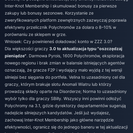
Inter-Knot Membership i skumulować bonusy za pierwsze
zakupy lub bonusy sezonowe. Korzystanie ze
zweryfikowanych platform zewnętrznych zazwyczaj poprawia
efektywny przelicznik Polychromów za dolara o 8–10% w
porównaniu ze sklepem w grze.
Wniosek: Czy powinieneś doładować konto w ZZZ 3.0?
Dla większości graczy
3.0 to aktualizacja typu "oszczędzaj
pieniądze"
. Darmowa Pyrois, 1600 Polychromów, eksploracja
nowego regionu i brak zmian w balansie istniejących agentów
oznaczają, że gracze F2P i wydający mało wyjdą z tej wersji
silniejsi bez sięgania do portfela. Velina to uzasadniony cel dla
graczy, którym brakuje slotu Anomali Wiatru lub którzy
prowadzą składy oparte na Disorderze; Norma to uzasadniony
wybór tylko dla graczy SBilly. Wszyscy inni powinni odłożyć
Polychromy na 3.1, gdzie dyrektorzy departamentów sugerują
nadejście silniejszych kandydatów. Jeśli już wydajesz,
zachowaj Inter-Knot Membership jako główne narzędzie
efektywności, ogranicz się do jednego baneru w tej aktualizacji