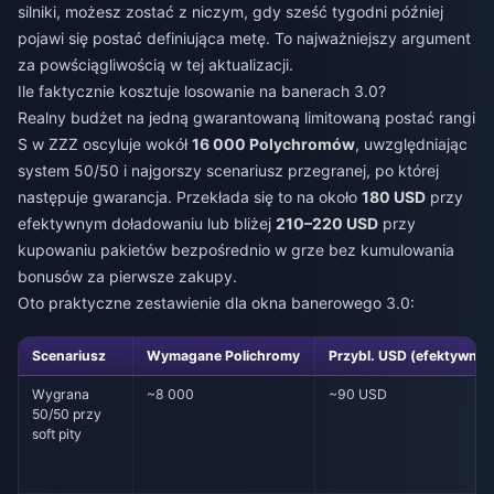
silniki, możesz zostać z niczym, gdy sześć tygodni później
pojawi się postać definiująca metę. To najważniejszy argument
za powściągliwością w tej aktualizacji.
Ile faktycznie kosztuje losowanie na banerach 3.0?
Realny budżet na jedną gwarantowaną limitowaną postać rangi
S w ZZZ oscyluje wokół
16 000 Polychromów
, uwzględniając
system 50/50 i najgorszy scenariusz przegranej, po której
następuje gwarancja. Przekłada się to na około
180 USD
przy
efektywnym doładowaniu lub bliżej
210–220 USD
przy
kupowaniu pakietów bezpośrednio w grze bez kumulowania
bonusów za pierwsze zakupy.
Oto praktyczne zestawienie dla okna banerowego 3.0:
Scenariusz
Wymagane Polichromy
Przybl. USD (efektywnie
Wygrana
~8 000
~90 USD
50/50 przy
soft pity