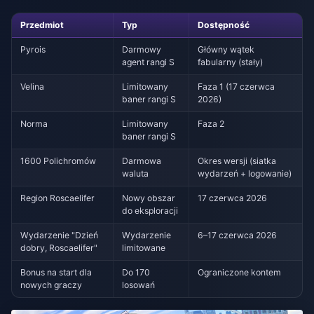
Przedmiot
Typ
Dostępność
Pyrois
Darmowy
Główny wątek
agent rangi S
fabularny (stały)
Velina
Limitowany
Faza 1 (17 czerwca
baner rangi S
2026)
Norma
Limitowany
Faza 2
baner rangi S
1600 Polichromów
Darmowa
Okres wersji (siatka
waluta
wydarzeń + logowanie)
Region Roscaelifer
Nowy obszar
17 czerwca 2026
do eksploracji
Wydarzenie "Dzień
Wydarzenie
6–17 czerwca 2026
dobry, Roscaelifer"
limitowane
Bonus na start dla
Do 170
Ograniczone kontem
nowych graczy
losowań