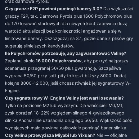
oraz darmowa Pyrois.
Czy gracze F2P powinni pominąć banery 3.0?
Dla większości
graczy F2P, tak. Darmowa Pyrois plus 1600 Polychromów plus
do 170 losowań startowych dla nowych kont zapewnia dużą
wartość aktualizacji bez konieczności angażowania się w
limitowane banery. Oszczędzaj na 3.1, gdzie dane z plików gry
sugerują silniejszych kandydatów.
Ile Polychromów potrzebuję, aby zagwarantować Velinę?
Zaplanuj około
16 000 Polychromów
, aby pokryć najgorszy
scenariusz przegranej 50/50 plus gwarancję. Szczęśliwa
wygrana 50/50 przy soft-pity to koszt bliższy 8000. Dodaj
kolejne 8000–12 000, jeśli chcesz również jej sygnaturowy W-
Engine.
Czy sygnaturowy W-Engine Veliny jest wart losowania?
Tylko na poziomie M2 lub wyższym. Dla właścicieli M0/M1,
zysk obrażeń 18–22% względem silnego 4-gwiazdkowego
silnika Anomali nie uzasadnia drugiego 50/50. Większość osób
wydających mało powinna całkowicie pominąć baner silnika.
Czy Velina przewyższa Miyabi lub Yixuan?
Nie — oficjalne