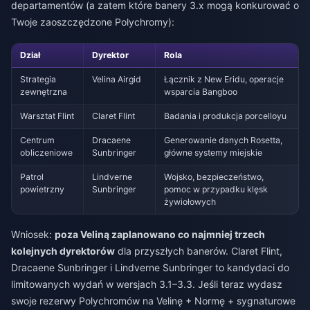
departamentów (a zatem które banery 3.x mogą konkurować o
Twoje zaoszczędzone Polychromy):
Dział
Dyrektor
Rola
Strategia
Velina Airgid
Łącznik z New Eridu, operacje
zewnętrzna
wsparcia Bangboo
Warsztat Flint
Claret Flint
Badania i produkcja porcelloyu
Centrum
Dracaene
Generowanie danych Rosetta,
obliczeniowe
Sunbringer
główne systemy miejskie
Patrol
Lindverne
Wojsko, bezpieczeństwo,
powietrzny
Sunbringer
pomoc w przypadku klęsk
żywiołowych
Wniosek:
poza Veliną zaplanowano co najmniej trzech
kolejnych dyrektorów
dla przyszłych banerów. Claret Flint,
Dracaene Sunbringer i Lindverne Sunbringer to kandydaci do
limitowanych wydań w wersjach 3.1–3.3. Jeśli teraz wydasz
swoje rezerwy Polychromów na Velinę + Normę + sygnaturowe