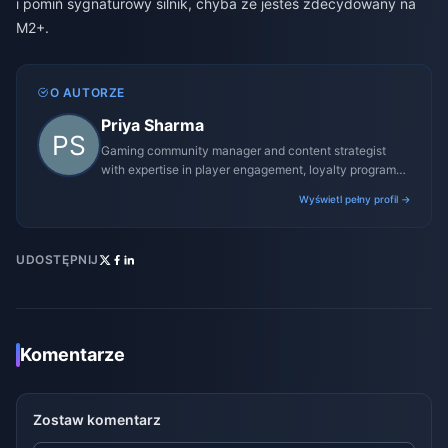
i pomiń sygnaturowy silnik, chyba że jesteś zdecydowany na
M2+.
O AUTORZE
Priya Sharma
Gaming community manager and content strategist
with expertise in player engagement, loyalty programs,
and promotional campaigns.
Wyświetl pełny profil →
UDOSTĘPNIJ
Komentarze
Zostaw komentarz