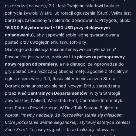
oszczędzaj na wersję 3.1. Jeśli Twojemu składowi brakuje
pokrycia żywiołu Wiatru lub rotacji ogłuszenia (Stun), Velina jest
bardziej uzasadnionym celem do doładowania. Przygotuj około
16 000 Polychromów (~180 USD przy efektywnym
doładowaniu)
, aby zapewnić sobie jedną gwarantowaną
postać przy uwzględnieniu tzw. soft-pity.
Dlaczego aktualizacja Roscaelifer wywołuje tyle szumu?
Roscaelifer jest ważna, ponieważ to
pierwszy pełnoprawny
nowy region od premiery
, a nie dlatego, że wprowadza do
gry postać DPS niszczącą obecną metę. Zgodnie z oficjalnym
ogłoszeniem wersji 3.0, Roscaelifer to niezależna Strefa
Ograniczona unosząca się nad Nowym Eridu, zarządzana
przez
Pięć Centralnych Departamentów
, w tym Strategii
Zewnętrznej (Velina), Warsztatu Flint, Centralnej Informatyki
oraz Patrolu Powietrznego. W Dev Talk Sezonu 3 ujęto to
wprost:
"mamy nadzieję, że Roscaelifer stanie się miejscem,
które pozostanie wierne eleganckiej i stylowej estetyce Zenless
Zone Zero"
. To jasny sygnał — ta aktualizacja stawia na