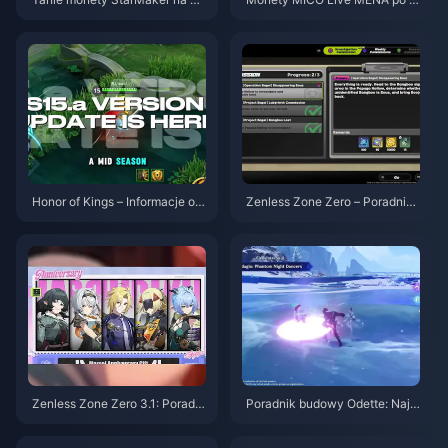
zesłuchania do SupernovaX 2
ersji v5.2: Najtańsze oferty 202
026 (12-23% taniej)
6
Honor of Kings – Informacje o a
Zenless Zone Zero – Poradnik
ktualizacji S15.a | Sierpień 202
do Operacji Bajgiel | Sierpień 2
6
026
Zenless Zone Zero 3.1: Poradni
Poradnik budowy Odette: Najle
k wyboru darmowego agenta |
psze bronie, artefakty i drużyn
Sierpień 2026
y | Sierpień 2026