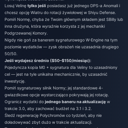
Losuj Velinę
tylko jeśli
posiadasz już jednego DPS-a Anomali i
chcesz opcję Wiatru do rotacji żywiołowej w Shiyu Defense.
Pomiń Normę, chyba że Twoim głównym składem jest SBilly lub
inna drużyna, która wyraźnie korzysta z jej mechaniki
Podgrzewanej Komory.
Nigdy nie goń za banerem sygnaturowego W-Engine na tym
poziomie wydatków — zysk obrażeń nie uzasadnia drugiego
50/50.
Jeśli wydajesz średnio ($50–$150/miesiąc):
Pojedyncza kopia M0 + sygnatura dla Veliny to uzasadniony
cel — jest na tyle unikalna mechanicznie, by uzasadnić
inwestycję.
Pomiń sygnaturowy silnik Normy; jej standardowe 4-
gwiazdkowe opcje wystarczająco pokrywają jej rotację.
Ogranicz wydatki do
jednego baneru na aktualizację
w
trakcie 3.0, aby zachować budżet na 3.1 i 3.2.
Śledź regenerację Polychromów co tydzień, aby nie
doładowywać zbyt dużo w trakcie aktualizacji.