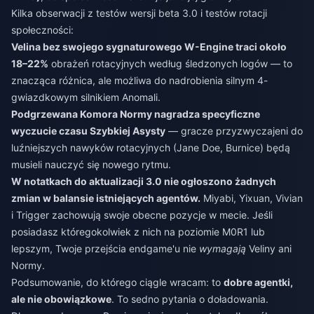
Kilka obserwacji z testów wersji beta 3.0 i testów rotacji
społeczności:
Velina bez swojego sygnaturowego W-Engine traci około
18–22%
obrażeń rotacyjnych według śledzonych logów — to
znacząca różnica, ale możliwa do nadrobienia silnym 4-
gwiazdkowym silnikiem Anomali.
Podgrzewana Komora Normy nagradza specyficzne
wyczucie czasu Szybkiej Asysty
— gracze przyzwyczajeni do
luźniejszych nawyków rotacyjnych (Jane Doe, Burnice) będą
musieli nauczyć się nowego rytmu.
W notatkach do aktualizacji 3.0 nie ogłoszono żadnych
zmian w balansie istniejących agentów.
Miyabi, Yixuan, Vivian
i Trigger zachowują swoje obecne pozycje w mecie. Jeśli
posiadasz któregokolwiek z nich na poziomie M0R1 lub
lepszym, Twoje przejścia endgame'u nie
wymagają
Veliny ani
Normy.
Podsumowanie, do którego ciągle wracam: to
dobre agentki,
ale nie obowiązkowe
. To sedno pytania o doładowania.