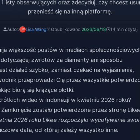
 i listy obserwujących oraz zdecyduj, czy chcesz usu
przenieść się na inną platformę.
Autor:
Lisa Wang
Opublikowano:
2026/06/18
14 min czytaj
omija większość postów w mediach społecznościowyc
dotyczącej zwrotów za diamenty ani sposobu
 jest działać szybko, zamiast czekać na wyjaśnienia,
ewodnik przeprowadzi Cię przez wszystkie potwierdz
kąd biorą się krążące plotki.
rótkich wideo w Indonezji w kwietniu 2026 roku?
o. Zamknięcie zostało potwierdzone przez stronę Like
etnia 2026 roku Likee rozpoczęło wycofywanie swo
luczowa data, od której zależy wszystko inne.