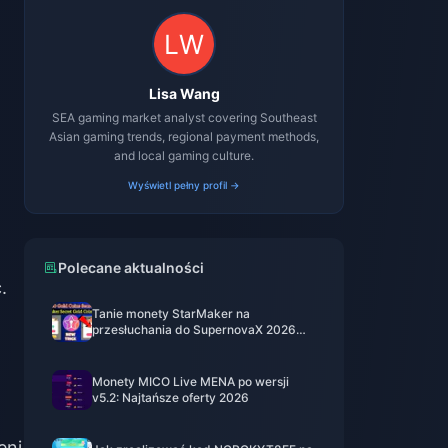
Lisa Wang
SEA gaming market analyst covering Southeast
Asian gaming trends, regional payment methods,
and local gaming culture.
Wyświetl pełny profil →
Polecane aktualności
.
Tanie monety StarMaker na
przesłuchania do SupernovaX 2026
(12-23% taniej)
Monety MICO Live MENA po wersji
v5.2: Najtańsze oferty 2026
eni