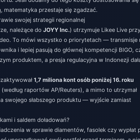
ą, matematyka przestaje się zgadzać.
wie swojej strategii regionalnej
rze, należące do
JOYY Inc.
) utrzymuje Likee Live prz
ideo. To mówi wszystko o priorytetach — transmisje
ika i lepiej pasują do głównej kompetencji BIGO, cz
szym produktem, a presja regulacyjna w Indonezji dał
dezaktywował
1,7 miliona kont osób poniżej 16. roku
 (według raportów AP/Reuters), a mimo to utrzymał
dla swojego słabszego produktu — wyjście zamiast
olkami i saldem doładowań?
iadczenia w sprawie diamentów, fasolek czy wypłat 
neś uporządkować swój portfel przed terminem, a ni