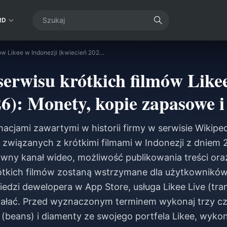
RD
Zamknięcie serwisu krótkich filmów Likee w Indonezji (kwiecień 2026): Monety, kopie zapasowe i kolejne kroki
erwisu krótkich filmów Like
6): Monety, kopie zapasowe i
acjami zawartymi w historii firmy w serwisie Wikipe
 związanych z krótkimi filmami w Indonezji z dniem 2
ówny kanał wideo, możliwość publikowania treści ora
tkich filmów zostaną wstrzymane dla użytkowników 
edzi dewelopera w App Store, usługa Likee Live (tra
ziałać. Przed wyznaczonym terminem wykonaj trzy cz
” (beans) i diamenty ze swojego portfela Likee, wyk