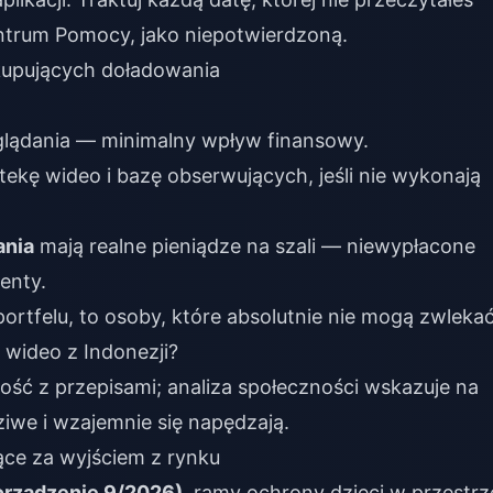
Centrum Pomocy, jako niepotwierdzoną.
kupujących doładowania
 oglądania — minimalny wpływ finansowy.
otekę wideo i bazę obserwujących, jeśli nie wykonają
ania
mają realne pieniądze na szali — niewypłacone
enty.
rtfelu, to osoby, które absolutnie nie mogą zwlekać
 wideo z Indonezji?
ość z przepisami; analiza społeczności wskazuje na
iwe i wzajemnie się napędzają.
jące za wyjściem z rynku
orządzenie 9/2026)
, ramy ochrony dzieci w przestrz