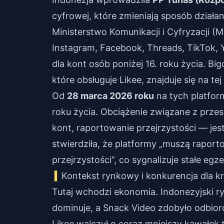
cyfrowej, które zmieniają sposób dział
Ministerstwo Komunikacji i Cyfryzacji
Instagram, Facebook, Threads, TikTok, 
dla kont osób poniżej 16. roku życia. B
które obsługuje Likee, znajduje się na tej l
Od
28 marca 2026 roku
na tych platfor
roku życia. Obciążenie związane z prze
kont, raportowanie przejrzystości — je
stwierdziła, że platformy „muszą rapor
przejrzystości”, co sygnalizuje stałe e
Kontekst rynkowy i konkurencja dla k
Tutaj wchodzi ekonomia. Indonezyjski ry
dominuje, a Snack Video zdobyło odbior
Likee walczył o coraz mniejszy kawałek 