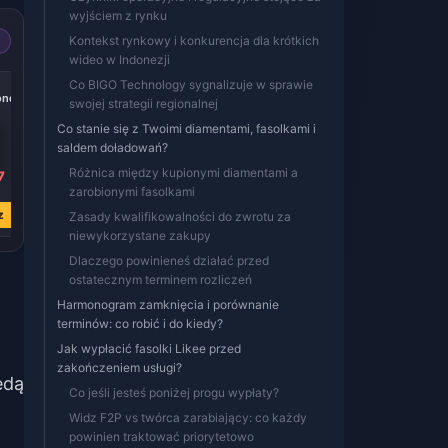
wyjściem z rynku
Kontekst rynkowy i konkurencja dla krótkich
wideo w Indonezji
-39%
Co BIGO Technology sygnalizuje w sprawie
onds
20000 Diamonds
swojej strategii regionalnej
Co stanie się z Twoimi diamentami, fasolkami i
saldem doładowań?
Różnica między kupionymi diamentami a
7
zł 1268.35
zarobionymi fasolkami
zł 2071.63
z
Kup teraz
Zasady kwalifikowalności do zwrotu za
niewykorzystane zakupy
Dlaczego powinieneś działać przed
ostatecznym terminem rozliczeń
Harmonogram zamknięcia i porównanie
terminów: co robić i do kiedy?
Jak wypłacić fasolki Likee przed
zakończeniem usługi?
ędą
Co jeśli jesteś poniżej progu wypłaty?
Widz F2P vs twórca zarabiający: co każdy
powinien traktować priorytetowo