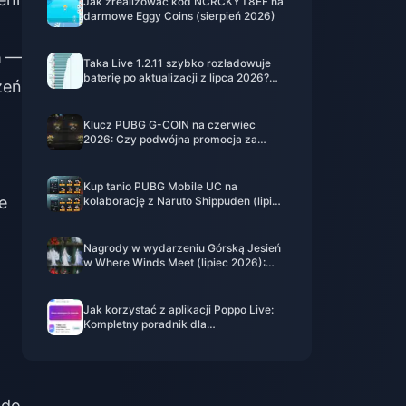
Jak zrealizować kod NCRCKYT8EF na
darmowe Eggy Coins (sierpień 2026)
a
—
Taka Live 1.2.11 szybko rozładowuje
baterię po aktualizacji z lipca 2026?
zeń
Przyczyny i rozwiązania
Klucz PUBG G-COIN na czerwiec
2026: Czy podwójna promocja za
91,43 USD naprawdę się opłaca?
Kup tanio PUBG Mobile UC na
e
kolaborację z Naruto Shippuden (lipiec
2026): koszty, najlepsze pakiety i
d
bezpieczne doładowanie
Nagrody w wydarzeniu Górską Jesień
w Where Winds Meet (lipiec 2026):
pełna lista, waluta i priorytety
Jak korzystać z aplikacji Poppo Live:
Kompletny poradnik dla
początkujących | Lipiec 2026
 do