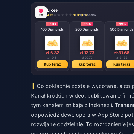
Likee
4.12
570 sprzedano
-39%
-39%
-39%
100 Diamonds
200 Diamonds
500 Diamonds
zł 6.32
zł 12.73
zł 31.66
zł 10.31
zł 20.77
zł 51.55
Kup teraz
Kup teraz
Kup teraz
Co dokładnie zostaje wycofane, a co 
Kanał krótkich wideo, publikowanie fi
tym kanałem znikają z Indonezji.
Transmi
odpowiedź dewelopera w App Store potwi
rozwijane oddzielnie. To rozróżnienie j
wywołujących panikę w społeczności trakt