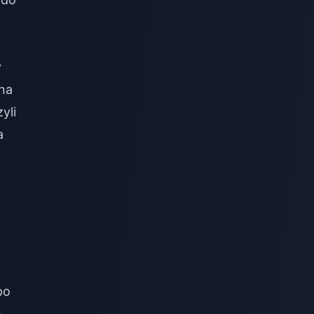
y
 na
yli
a
po
e