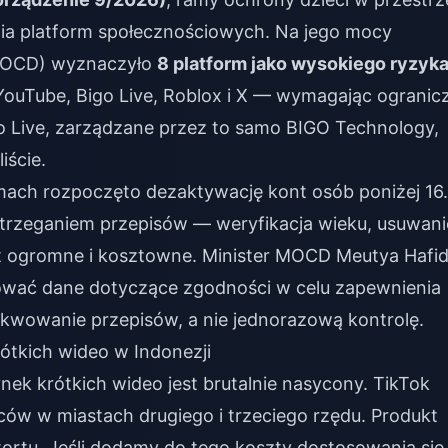
ania platform społecznościowych. Na jego mocy
 (MOCD) wyznaczyło
8 platform jako wysokiego ryzyk
YouTube, Bigo Live, Roblox i X — wymagając ogranic
igo Live, zarządzane przez to samo BIGO Technology,
iście.
mach rozpoczęto dezaktywację kont osób poniżej 16.
strzeganiem przepisów — weryfikacja wieku, usuwani
st ogromne i kosztowne. Minister MOCD Meutya Hafi
tować dane dotyczące zgodności w celu zapewnienia
gzekwowanie przepisów, a nie jednorazową kontrolę.
rótkich wideo w Indonezji
nek krótkich wideo jest brutalnie nasycony. TikTok
ców w miastach drugiego i trzeciego rzędu. Produkt
tortu. Jeśli dodamy do tego koszty dostosowania się