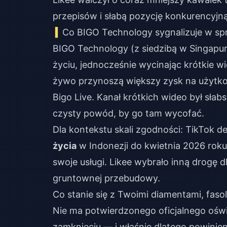
przepisów i słabą pozycję konkurencyjn
Co BIGO Technology sygnalizuje w spra
BIGO Technology (z siedzibą w Singapu
życiu, jednocześnie wycinając krótkie w
żywo przynoszą większy zysk na użytkown
Bigo Live. Kanał krótkich wideo był słab
czysty powód, by go tam wycofać.
Dla kontekstu skali zgodności: TikTok 
życia
w Indonezji do kwietnia 2026 roku
swoje usługi. Likee wybrało inną drogę 
gruntownej przebudowy.
Co stanie się z Twoimi diamentami, fas
Nie ma potwierdzonego oficjalnego ośw
zamknięciu — i właśnie dlatego powinie