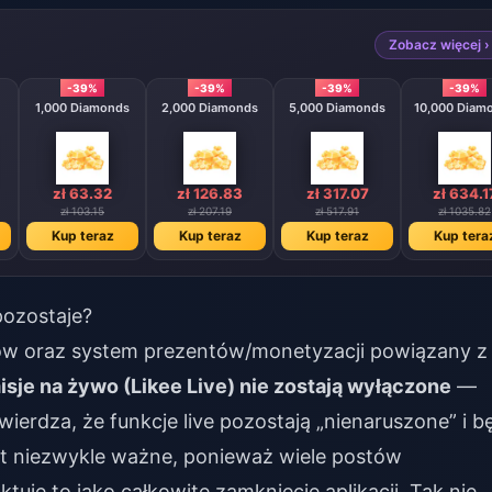
Zobacz więcej ›
-39%
-39%
-39%
-39%
1,000 Diamonds
2,000 Diamonds
5,000 Diamonds
10,000 Diam
zł 63.32
zł 126.83
zł 317.07
zł 634.1
zł 103.15
zł 207.19
zł 517.91
zł 1035.82
Kup teraz
Kup teraz
Kup teraz
Kup tera
pozostaje?
lmów oraz system prezentów/monetyzacji powiązany z
sje na żywo (Likee Live) nie zostają wyłączone
—
erdza, że funkcje live pozostają „nienaruszone” i b
est niezwykle ważne, ponieważ wiele postów
uje to jako całkowite zamknięcie aplikacji. Tak nie