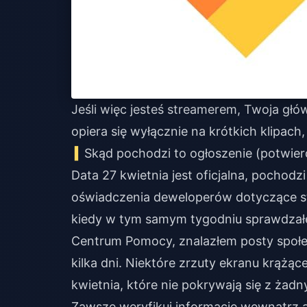
Jeśli więc jesteś streamerem, Twoja głó
opiera się wyłącznie na krótkich klipach,
Skąd pochodzi to ogłoszenie (potwier
Data 27 kwietnia jest oficjalna, pochodzi
oświadczenia deweloperów dotyczące st
kiedy w tym samym tygodniu sprawdzałe
Centrum Pomocy, znalazłem posty społec
kilka dni. Niektóre zrzuty ekranu krąż
kwietnia, które nie pokrywają się z żad
Zawsze weryfikuj informacje wewnątrz apl