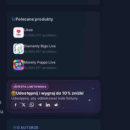
Polecane produkty
Likee
GLOBAL
570 sprzedano
Diamenty Bigo Live
GLOBAL
857 sprzedano
Monety Poppo Live
GLOBAL
837 sprzedano
OFERTA LIMITOWANA
Udostępnij i wygraj do 10% zniżki
Udostępnij, aby odblokować koło fortuny.
o
ku
O AUTORZE