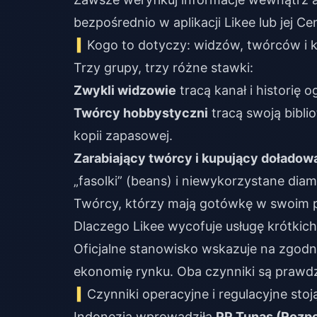
bezpośrednio w aplikacji Likee lub jej 
Kogo to dotyczy: widzów, twórców i 
Trzy grupy, trzy różne stawki:
Zwykli widzowie
tracą kanał i historię
Twórcy hobbystyczni
tracą swoją bibli
kopii zapasowej.
Zarabiający twórcy i kupujący doładow
„fasolki” (beans) i niewykorzystane diam
Twórcy, którzy mają gotówkę w swoim po
Dlaczego Likee wycofuje usługę krótkich
Oficjalne stanowisko wskazuje na zgodn
ekonomię rynku. Oba czynniki są prawdz
Czynniki operacyjne i regulacyjne sto
Indonezja wprowadziła
PP Tunas (Rozp