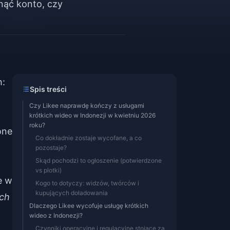
nąć konto, czy
h:
Spis treści
Czy Likee naprawdę kończy z usługami
krótkich wideo w Indonezji w kwietniu 2026
roku?
one
Co dokładnie zostaje wycofane, a co
pozostaje?
Skąd pochodzi to ogłoszenie (potwierdzone
vs plotki)
e w
Kogo to dotyczy: widzów, twórców i
kupujących doładowania
ich
Dlaczego Likee wycofuje usługę krótkich
wideo z Indonezji?
Czynniki operacyjne i regulacyjne stojące za