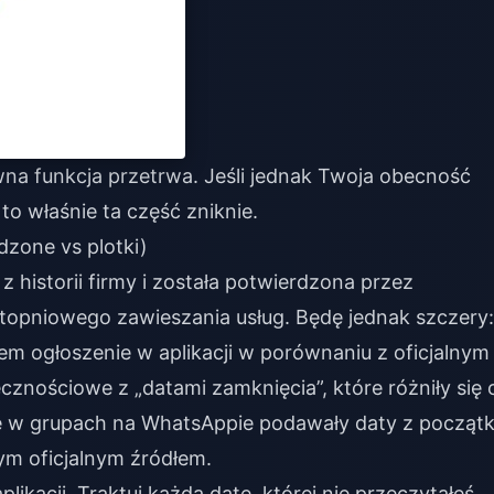
wna funkcja przetrwa. Jeśli jednak Twoja obecność
 to właśnie ta część zniknie.
dzone vs plotki)
 z historii firmy i została potwierdzona przez
opniowego zawieszania usług. Będę jednak szczery:
m ogłoszenie w aplikacji w porównaniu z oficjalnym
znościowe z „datami zamknięcia”, które różniły się 
ące w grupach na WhatsAppie podawały daty z począt
nym oficjalnym źródłem.
ikacji. Traktuj każdą datę, której nie przeczytałeś