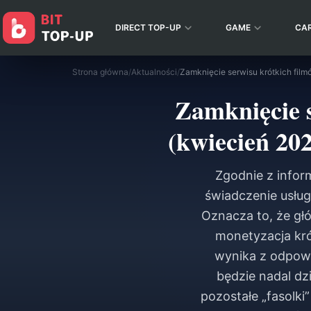
DIRECT TOP-UP
GAME
CA
Strona główna
/
Aktualności
/
Zamknięcie s
(kwiecień 202
Zgodnie z inform
świadczenie usług
Oznacza to, że gł
monetyzacja kró
wynika z odpowi
będzie nadal d
pozostałe „fasolki