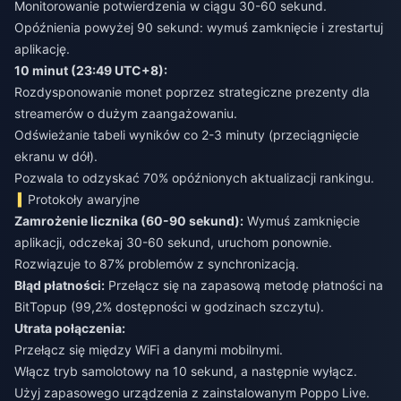
Monitorowanie potwierdzenia w ciągu 30-60 sekund.
Opóźnienia powyżej 90 sekund: wymuś zamknięcie i zrestartuj
aplikację.
10 minut (23:49 UTC+8):
Rozdysponowanie monet poprzez strategiczne prezenty dla
streamerów o dużym zaangażowaniu.
Odświeżanie tabeli wyników co 2-3 minuty (przeciągnięcie
ekranu w dół).
Pozwala to odzyskać 70% opóźnionych aktualizacji rankingu.
Protokoły awaryjne
Zamrożenie licznika (60-90 sekund):
Wymuś zamknięcie
aplikacji, odczekaj 30-60 sekund, uruchom ponownie.
Rozwiązuje to 87% problemów z synchronizacją.
Błąd płatności:
Przełącz się na zapasową metodę płatności na
BitTopup (99,2% dostępności w godzinach szczytu).
Utrata połączenia:
Przełącz się między WiFi a danymi mobilnymi.
Włącz tryb samolotowy na 10 sekund, a następnie wyłącz.
Użyj zapasowego urządzenia z zainstalowanym Poppo Live.