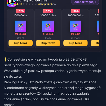
Monety Poppo Live
Zobacz więcej ›
4.80
631 sprzedano
-52%
-50%
-50%
-50
1000 Coins
10000 Coins
20000 Coins
25500 C
zł 0.34
zł 3.54
zł 7.12
zł 8.
zł 0.71
zł 7.12
zł 14.25
zł 17.
Kup teraz
Kup teraz
Kup teraz
Kup te
Co resetuje się w każdym tygodniu o 23:59 UTC+8
Seria tygodniowego logowania powraca do dnia pierwszego.
Wszystkie pięć pasków postępu zadań tygodniowych resetuje
się do zera.
Rankingi Lucky Gift Party zostają całkowicie wyczyszczone.
Nieodebrane nagrody w skrzynce odbiorczej mogą wygasnąć:
monety z prezentów (24 godziny), nagrody za zadania
codzienne (7 dni), bonusy za codzienne logowanie (168
godzin).