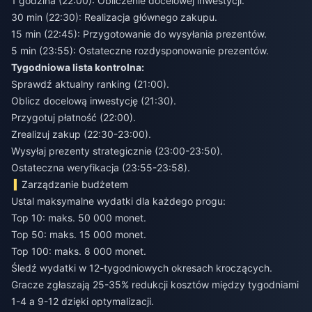
1 godzina (22:00): Obliczenie docelowej inwestycji.
30 min (22:30): Realizacja głównego zakupu.
15 min (22:45): Przygotowanie do wysyłania prezentów.
5 min (23:55): Ostateczne rozdysponowanie prezentów.
Tygodniowa lista kontrolna:
Sprawdź aktualny ranking (21:00).
Oblicz docelową inwestycję (21:30).
Przygotuj płatność (22:00).
Zrealizuj zakup (22:30-23:00).
Wysyłaj prezenty strategicznie (23:00-23:50).
Ostateczna weryfikacja (23:55-23:58).
Zarządzanie budżetem
Ustal maksymalne wydatki dla każdego progu:
Top 10: maks. 50 000 monet.
Top 50: maks. 15 000 monet.
Top 100: maks. 8 000 monet.
Śledź wydatki w 12-tygodniowych okresach kroczących.
Gracze zgłaszają 25-35% redukcji kosztów między tygodniami
1-4 a 9-12 dzięki optymalizacji.