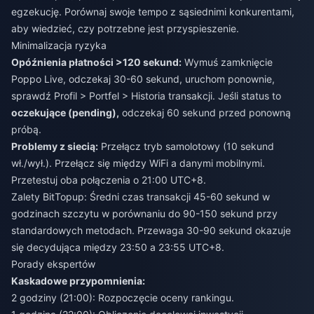
egzekucję. Porównaj swoje tempo z sąsiednimi konkurentami,
aby wiedzieć, czy potrzebne jest przyspieszenie.
Minimalizacja ryzyka
Opóźnienia płatności >120 sekund:
Wymuś zamknięcie
Poppo Live, odczekaj 30-60 sekund, uruchom ponownie,
sprawdź Profil > Portfel > Historia transakcji. Jeśli status to
oczekujące (pending),
odczekaj 60 sekund przed ponowną
próbą.
Problemy z siecią:
Przełącz tryb samolotowy (10 sekund
wł./wył.). Przełącz się między WiFi a danymi mobilnymi.
Przetestuj oba połączenia o 21:00 UTC+8.
Zalety BitTopup: Średni czas transakcji 45-60 sekund w
godzinach szczytu w porównaniu do 90-150 sekund przy
standardowych metodach. Przewaga 30-90 sekund okazuje
się decydująca między 23:50 a 23:55 UTC+8.
Porady ekspertów
Kaskadowe przypomnienia:
2 godziny (21:00): Rozpoczęcie oceny rankingu.