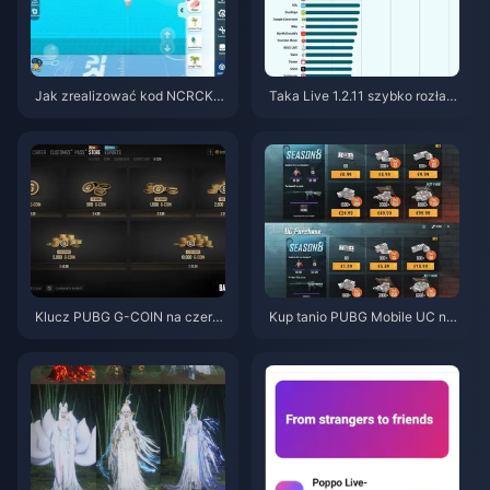
Jak zrealizować kod NCRCKY
Taka Live 1.2.11 szybko rozład
T8EF na darmowe Eggy Coins
owuje baterię po aktualizacji z
(sierpień 2026)
lipca 2026? Przyczyny i rozwi
ązania
Klucz PUBG G-COIN na czerw
Kup tanio PUBG Mobile UC na
iec 2026: Czy podwójna promo
kolaborację z Naruto Shippude
cja za 91,43 USD naprawdę si
n (lipiec 2026): koszty, najleps
ę opłaca?
ze pakiety i bezpieczne doład
owanie