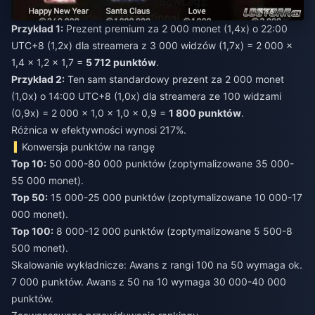
Przykład 1:
Prezent premium za 2 000 monet (1,4x) o 22:00
UTC+8 (1,2x) dla streamera z 3 000 widzów (1,7x) = 2 000 ×
1,4 × 1,2 × 1,7 =
5 712 punktów
.
Przykład 2:
Ten sam standardowy prezent za 2 000 monet
(1,0x) o 14:00 UTC+8 (1,0x) dla streamera ze 100 widzami
(0,9x) = 2 000 × 1,0 × 1,0 × 0,9 =
1 800 punktów
.
Różnica w efektywności wynosi 217%.
Konwersja punktów na rangę
Top 10:
50 000-80 000 punktów (zoptymalizowane 35 000-
55 000 monet).
Top 50:
15 000-25 000 punktów (zoptymalizowane 10 000-17
000 monet).
Top 100:
8 000-12 000 punktów (zoptymalizowane 5 500-8
500 monet).
Skalowanie wykładnicze: Awans z rangi 100 na 50 wymaga ok.
7 000 punktów. Awans z 50 na 10 wymaga 30 000-40 000
punktów.