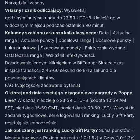
Narzędzia i zasoby
Własny licznik odliczający:
Wyświetlaj
godziny:minuty:sekundy do 23:59 UTC+8. Umieść go w
widocznym miejscu podczas ostatnich 90 minut.
Kolumny szablonu arkusza kalkulacyjnego:
Data | Aktualna
ranga | Aktualne punkty | Docelowa ranga | Docelowe punkty |
Luka punktowa | Szacowane monety | Faktycznie wydane |
Ostateczna ranga | Wskaźnik efektywności.
Doładowanie jednym kliknięciem w BitTopup: Skraca czas
inicjacji transakcji z 45-60 sekund do 8-12 sekund dla
powracających klientów.
FAQ (Najczęściej zadawane pytania)
O której godzinie resetują się tygodniowe nagrody w Poppo
Live?
W każdą niedzielę o 23:59 UTC+8 (sobota 10:59 AM
EST, niedziela 15:59 GMT, poniedziałek 00:59 JST). Wszystkie
zadania tygodniowe, serie logowania i rankingi Lucky Gift Party
resetują się jednocześnie.
Jak obliczany jest ranking Lucky Gift Party?
Suma punktów =
Monety bazowe × Poziom prezentu (1,0-1,5x) × Czas (1,0-1,3x)