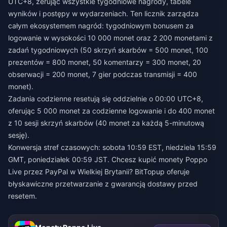
UTC+8, zerując wszystkie tygodniowe nagrody, tabele
wyników i postępy w wydarzeniach. Ten licznik zarządza
całym ekosystemem nagród: tygodniowym bonusem za
logowanie w wysokości 10 000 monet oraz 2 200 monetami z
zadań tygodniowych (50 skrzyń skarbów = 500 monet, 100
prezentów = 800 monet, 50 komentarzy = 300 monet, 20
obserwacji = 200 monet, 7 gier podczas transmisji = 400
monet).
Zadania codzienne resetują się oddzielnie o 00:00 UTC+8,
oferując 5 000 monet za codzienne logowanie i do 400 monet
z 10 sesji skrzyń skarbów (40 monet za każdą 5-minutową
sesję).
Konwersja stref czasowych: sobota 10:59 EST, niedziela 15:59
GMT, poniedziałek 00:59 JST. Chcesz
kupić monety Poppo
Live przez PayPal w Wielkiej Brytanii
? BitTopup oferuje
błyskawiczne przetwarzanie z gwarancją dostawy przed
resetem.