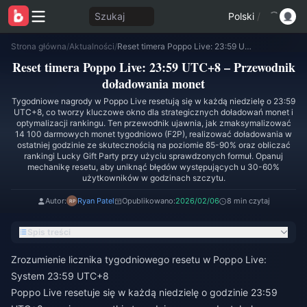
Szukaj
Polski
/
Strona główna
/
Aktualności
/
Reset timera Poppo Live: 23:59 UTC+8 – Przewodnik doładowania monet
Reset timera Poppo Live: 23:59 UTC+8 – Przewodnik
doładowania monet
Tygodniowe nagrody w Poppo Live resetują się w każdą niedzielę o 23:59
UTC+8, co tworzy kluczowe okno dla strategicznych doładowań monet i
optymalizacji rankingu. Ten przewodnik ujawnia, jak zmaksymalizować
14 100 darmowych monet tygodniowo (F2P), realizować doładowania w
ostatniej godzinie ze skutecznością na poziomie 85-90% oraz obliczać
rankingi Lucky Gift Party przy użyciu sprawdzonych formuł. Opanuj
mechanikę resetu, aby uniknąć błędów występujących u 30-60%
użytkowników w godzinach szczytu.
Autor:
Ryan Patel
Opublikowano:
2026/02/06
8 min czytaj
Spis treści
Zrozumienie licznika tygodniowego resetu w Poppo Live:
System 23:59 UTC+8
Poppo Live resetuje się w każdą niedzielę o godzinie 23:59