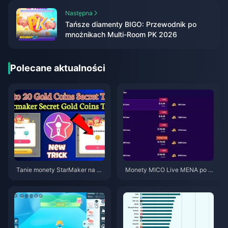
Następna
Tańsze diamenty BIGO: Przewodnik po
mnożnikach Multi-Room PK 2026
Polecane aktualności
Tanie monety StarMaker na pr
Monety MICO Live MENA po w
zesłuchania do SupernovaX 2
ersji v5.2: Najtańsze oferty 202
026 (12-23% taniej)
6