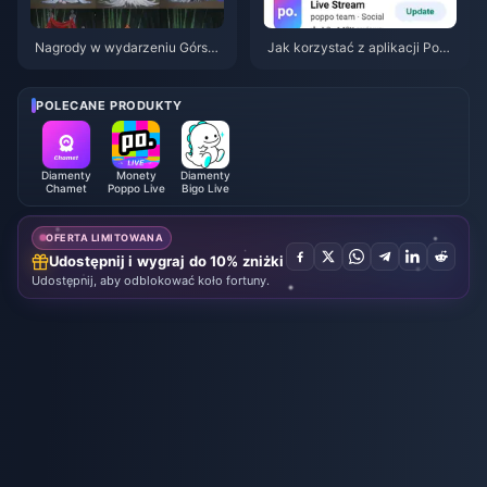
Nagrody w wydarzeniu Górską
Jak korzystać z aplikacji Popp
Jesień w Where Winds Meet (li
o Live: Kompletny poradnik dla
piec 2026): pełna lista, waluta i
początkujących | Lipiec 2026
priorytety
POLECANE PRODUKTY
Diamenty
Monety
Diamenty
Chamet
Poppo Live
Bigo Live
OFERTA LIMITOWANA
Udostępnij i wygraj do 10% zniżki
Udostępnij, aby odblokować koło fortuny.