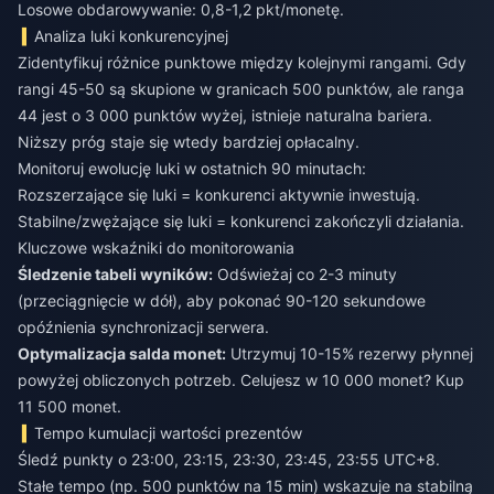
Losowe obdarowywanie: 0,8-1,2 pkt/monetę.
Analiza luki konkurencyjnej
Zidentyfikuj różnice punktowe między kolejnymi rangami. Gdy
rangi 45-50 są skupione w granicach 500 punktów, ale ranga
44 jest o 3 000 punktów wyżej, istnieje naturalna bariera.
Niższy próg staje się wtedy bardziej opłacalny.
Monitoruj ewolucję luki w ostatnich 90 minutach:
Rozszerzające się luki = konkurenci aktywnie inwestują.
Stabilne/zwężające się luki = konkurenci zakończyli działania.
Kluczowe wskaźniki do monitorowania
Śledzenie tabeli wyników:
Odświeżaj co 2-3 minuty
(przeciągnięcie w dół), aby pokonać 90-120 sekundowe
opóźnienia synchronizacji serwera.
Optymalizacja salda monet:
Utrzymuj 10-15% rezerwy płynnej
powyżej obliczonych potrzeb. Celujesz w 10 000 monet? Kup
11 500 monet.
Tempo kumulacji wartości prezentów
Śledź punkty o 23:00, 23:15, 23:30, 23:45, 23:55 UTC+8.
Stałe tempo (np. 500 punktów na 15 min) wskazuje na stabilną