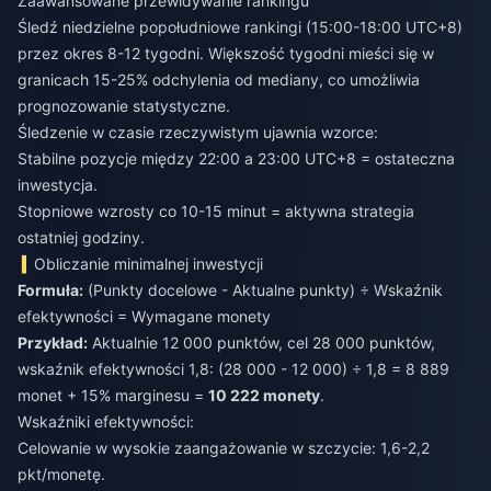
Zaawansowane przewidywanie rankingu
Śledź niedzielne popołudniowe rankingi (15:00-18:00 UTC+8)
przez okres 8-12 tygodni. Większość tygodni mieści się w
granicach 15-25% odchylenia od mediany, co umożliwia
prognozowanie statystyczne.
Śledzenie w czasie rzeczywistym ujawnia wzorce:
Stabilne pozycje między 22:00 a 23:00 UTC+8 = ostateczna
inwestycja.
Stopniowe wzrosty co 10-15 minut = aktywna strategia
ostatniej godziny.
Obliczanie minimalnej inwestycji
Formuła:
(Punkty docelowe - Aktualne punkty) ÷ Wskaźnik
efektywności = Wymagane monety
Przykład:
Aktualnie 12 000 punktów, cel 28 000 punktów,
wskaźnik efektywności 1,8: (28 000 - 12 000) ÷ 1,8 = 8 889
monet + 15% marginesu =
10 222 monety
.
Wskaźniki efektywności:
Celowanie w wysokie zaangażowanie w szczycie: 1,6-2,2
pkt/monetę.