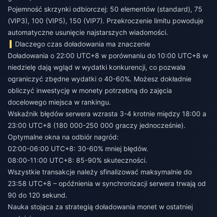
Pojemność skrzynki odbiorczej: 50 elementów (standard), 75
(VIP3), 100 (VIP5), 150 (VIP7). Przekroczenie limitu powoduje
automatyczne usunięcie najstarszych wiadomości.
Dlaczego czas doładowania ma znaczenie
Doładowania o 22:00 UTC+8 w porównaniu do 10:00 UTC+8 w
niedzielę dają wgląd w wydatki konkurencji, co pozwala
ograniczyć zbędne wydatki o 40-60%. Możesz dokładnie
obliczyć inwestycję w monety potrzebną do zajęcia
docelowego miejsca w rankingu.
Wskaźnik błędów serwera wzrasta 3-4 krotnie między 18:00 a
23:00 UTC+8 (180 000-250 000 graczy jednocześnie).
Optymalne okna na odbiór nagród:
02:00-06:00 UTC+8: 30-60% mniej błędów.
08:00-11:00 UTC+8: 85-90% skuteczności.
Wszystkie transakcje należy sfinalizować maksymalnie do
23:58 UTC+8 – opóźnienia w synchronizacji serwera trwają od
90 do 120 sekund.
Nauka stojąca za strategią doładowania monet w ostatniej