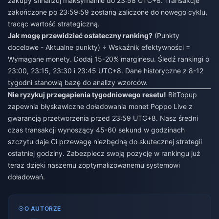
zakupy sfinalizuj maksymalnie do 23:58 UTC+8. Transakcje
zakończone po 23:59:59 zostaną zaliczone do nowego cyklu,
tracąc wartość strategiczną.
Jak mogę przewidzieć ostateczny ranking?
(Punkty
docelowe - Aktualne punkty) ÷ Wskaźnik efektywności =
Wymagane monety. Dodaj 15-20% marginesu. Śledź rankingi o
23:00, 23:15, 23:30 i 23:45 UTC+8. Dane historyczne z 8-12
tygodni stanowią bazę do analizy wzorców.
Nie ryzykuj przegapienia tygodniowego resetu!
BitTopup
zapewnia błyskawiczne doładowania monet Poppo Live z
gwarancją przetworzenia przed 23:59 UTC+8. Nasz średni
czas transakcji wynoszący 45-60 sekund w godzinach
szczytu daje Ci przewagę niezbędną do skutecznej strategii
ostatniej godziny. Zabezpiecz swoją pozycję w rankingu już
teraz dzięki naszemu zoptymalizowanemu systemowi
doładowań.
O AUTORZE