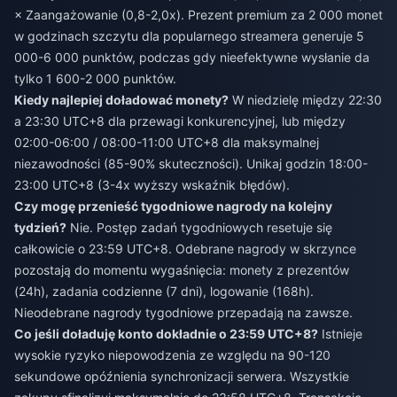
× Zaangażowanie (0,8-2,0x). Prezent premium za 2 000 monet
w godzinach szczytu dla popularnego streamera generuje 5
000-6 000 punktów, podczas gdy nieefektywne wysłanie da
tylko 1 600-2 000 punktów.
Kiedy najlepiej doładować monety?
W niedzielę między 22:30
a 23:30 UTC+8 dla przewagi konkurencyjnej, lub między
02:00-06:00 / 08:00-11:00 UTC+8 dla maksymalnej
niezawodności (85-90% skuteczności). Unikaj godzin 18:00-
23:00 UTC+8 (3-4x wyższy wskaźnik błędów).
Czy mogę przenieść tygodniowe nagrody na kolejny
tydzień?
Nie. Postęp zadań tygodniowych resetuje się
całkowicie o 23:59 UTC+8. Odebrane nagrody w skrzynce
pozostają do momentu wygaśnięcia: monety z prezentów
(24h), zadania codzienne (7 dni), logowanie (168h).
Nieodebrane nagrody tygodniowe przepadają na zawsze.
Co jeśli doładuję konto dokładnie o 23:59 UTC+8?
Istnieje
wysokie ryzyko niepowodzenia ze względu na 90-120
sekundowe opóźnienia synchronizacji serwera. Wszystkie