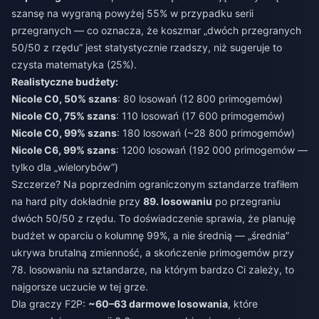
szansę na wygraną powyżej 55% w przypadku serii
przegranych — co oznacza, że koszmar „dwóch przegranych
50/50 z rzędu” jest statystycznie rzadszy, niż sugeruje to
czysta matematyka (25%).
Realistyczne budżety:
Nicole C0, 50% szans
: 80 losowań (12 800 primogemów)
Nicole C0, 75% szans
: 110 losowań (17 600 primogemów)
Nicole C0, 99% szans
: 180 losowań (~28 800 primogemów)
Nicole C6, 99% szans
: 1200 losowań (192 000 primogemów —
tylko dla „wielorybów”)
Szczerze? Na poprzednim ograniczonym sztandarze trafiłem
na hard pity dokładnie przy
89. losowaniu
po przegraniu
dwóch 50/50 z rzędu. To doświadczenie sprawia, że planuję
budżet w oparciu o kolumnę 99%, a nie średnią — „średnia”
ukrywa brutalną zmienność, a skończenie primogemów przy
78. losowaniu na sztandarze, na którym bardzo Ci zależy, to
najgorsze uczucie w tej grze.
Dla graczy F2P:
~60–63 darmowe losowania
, które