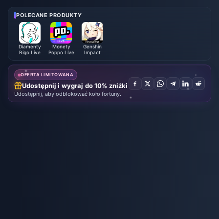
026
Sierpień 2026
POLECANE PRODUKTY
Diamenty
Monety
Genshin
Bigo Live
Poppo Live
Impact
OFERTA LIMITOWANA
Udostępnij i wygraj do 10% zniżki
Udostępnij, aby odblokować koło fortuny.