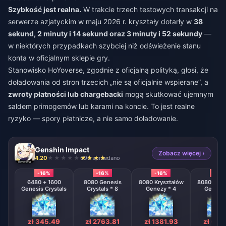
Szybkość jest realna.
W trakcie trzech testowych transakcji na
serwerze azjatyckim w maju 2026 r. kryształy dotarły w
38
sekund, 2 minuty i 14 sekund oraz 3 minuty i 52 sekundy
—
w niektórych przypadkach szybciej niż odświeżenie stanu
konta w oficjalnym sklepie gry.
Stanowisko HoYoverse, zgodnie z oficjalną polityką, głosi, że
doładowania od stron trzecich „nie są oficjalnie wspierane”, a
zwroty płatności lub chargebacki
mogą skutkować ujemnym
saldem primogemów lub karami na koncie. To jest realne
ryzyko — spory płatnicze, a nie samo doładowanie.
Genshin Impact
Zobacz więcej ›
4.20
696 sprzedano
-16%
-16%
-16%
-16%
6480 + 1600
8080 Genesis
8080 Kryształów
8080 Krys
Genesis Crystals
Crystals * 8
Genezy * 4
Genezy 
zł 345.49
zł 2763.81
zł 1381.93
zł 690