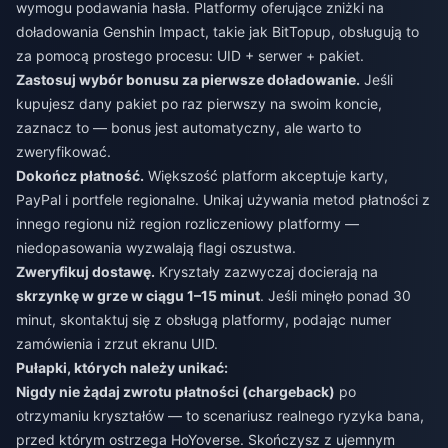
wymogu podawania hasła. Platformy oferujące
zniżki na
doładowania Genshin Impact
, takie jak BitTopup, obsługują to
za pomocą prostego procesu: UID + serwer + pakiet.
Zastosuj wybór bonusu za pierwsze doładowanie.
Jeśli
kupujesz dany pakiet po raz pierwszy na swoim koncie,
zaznacz to — bonus jest automatyczny, ale warto to
zweryfikować.
Dokończ płatność.
Większość platform akceptuje karty,
PayPal i portfele regionalne. Unikaj używania metod płatności z
innego regionu niż region rozliczeniowy platformy —
niedopasowania wyzwalają flagi oszustwa.
Zweryfikuj dostawę.
Kryształy zazwyczaj docierają na
skrzynkę w grze w ciągu 1–15 minut
. Jeśli minęło ponad 30
minut, skontaktuj się z obsługą platformy, podając numer
zamówienia i zrzut ekranu UID.
Pułapki, których należy unikać:
Nigdy nie żądaj zwrotu płatności (chargeback)
po
otrzymaniu kryształów — to scenariusz realnego ryzyka bana,
przed którym ostrzega HoYoverse. Skończysz z ujemnym