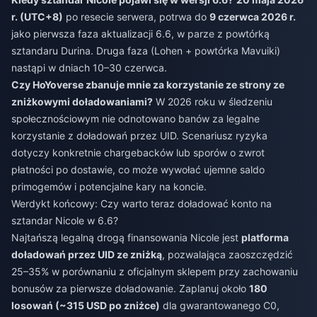
r. (UTC+8)
po resecie serwera, potrwa do
9 czerwca 2026 r.
jako pierwsza faza aktualizacji 6.6, w parze z powtórką
sztandaru Durina. Druga faza (Lohen + powtórka Mavuiki)
nastąpi w dniach 10–30 czerwca.
Czy HoYoverse zbanuje mnie za korzystanie ze strony ze
zniżkowymi doładowaniami?
W 2026 roku w śledzeniu
społecznościowym nie odnotowano banów za legalne
korzystanie z doładowań przez UID. Scenariusz ryzyka
dotyczy konkretnie chargebacków lub sporów o zwrot
płatności po dostawie, co może wywołać ujemne saldo
primogemów i potencjalne kary na koncie.
Werdykt końcowy: Czy warto teraz doładować konto na
sztandar Nicole w 6.6?
Najtańszą legalną drogą finansowania Nicole jest
platforma
doładowań przez UID ze zniżką
, pozwalająca zaoszczędzić
25–35% w porównaniu z oficjalnym sklepem przy zachowaniu
bonusów za pierwsze doładowanie. Zaplanuj około
180
losowań (~315 USD po zniżce)
dla gwarantowanego C0,