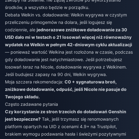
środków, a wszystko będzie w porządku.
Debata Welkin vs. doładowanie: Welkin wygrywa w czystym
przeliczeniu primogemów na dolara, jeśli logujesz się
codziennie, ale
jednorazowe zniżkowe doładowanie za 30
USD dało mi w testach o 21 losowań więcej niż równoważny
wydatek na Welkin w pełnym 42-dniowym cyklu aktualizacji
— ponieważ wartość Welkina jest rozłożona w czasie, podczas
gdy doładowanie jest natychmiastowe. Jeśli potrzebujesz
losowań
teraz
na Nicole, doładowanie wygrywa z Welkinem.
Jeśli budujesz zapasy na 90 dni, Welkin wygrywa.
Moja szczera rekomendacja:
C0 + sygnaturowa broń,
zniżkowe doładowanie, odpuść, jeśli Nicole nie pasuje do
Twojego składu.
Często zadawane pytania
Czy korzystanie ze stron trzecich do doładowań Genshin
jest bezpieczne?
Tak, jeśli trzymasz się renomowanych
platform opartych na UID z ocenami 4.9+ na Trustpilot,
brakiem wymogu podawania hasła i świeżymi pozytywnymi