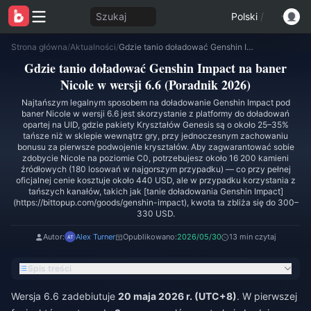
Szukaj
Polski
/
Strona główna
/
Aktualności
/
Gdzie tanio doładować Genshin Impact na baner Nicole w wersji 6.6 (Poradnik 2026)
Gdzie tanio doładować Genshin Impact na baner
Nicole w wersji 6.6 (Poradnik 2026)
Najtańszym legalnym sposobem na doładowanie Genshin Impact pod
baner Nicole w wersji 6.6 jest skorzystanie z platformy do doładowań
opartej na UID, gdzie pakiety Kryształów Genesis są o około 25–35%
tańsze niż w sklepie wewnątrz gry, przy jednoczesnym zachowaniu
bonusu za pierwsze podwojenie kryształów. Aby zagwarantować sobie
zdobycie Nicole na poziomie C0, potrzebujesz około 16 200 kamieni
źródłowych (180 losowań w najgorszym przypadku) — co przy pełnej
oficjalnej cenie kosztuje około 440 USD, ale w przypadku korzystania z
tańszych kanałów, takich jak [tanie doładowania Genshin Impact]
(https://bittopup.com/goods/genshin-impact), kwota ta zbliża się do 300–
330 USD.
Autor:
Alex Turner
Opublikowano:
2026/05/30
13 min czytaj
Spis treści
Wersja 6.6 zadebiutuje
20 maja 2026 r. (UTC+8)
. W pierwszej