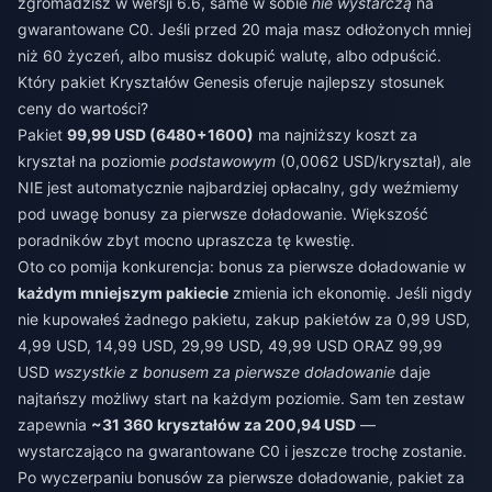
zgromadzisz w wersji 6.6, same w sobie
nie wystarczą
na
gwarantowane C0. Jeśli przed 20 maja masz odłożonych mniej
niż 60 życzeń, albo musisz dokupić walutę, albo odpuścić.
Który pakiet Kryształów Genesis oferuje najlepszy stosunek
ceny do wartości?
Pakiet
99,99 USD (6480+1600)
ma najniższy koszt za
kryształ na poziomie
podstawowym
(0,0062 USD/kryształ), ale
NIE jest automatycznie najbardziej opłacalny, gdy weźmiemy
pod uwagę bonusy za pierwsze doładowanie. Większość
poradników zbyt mocno upraszcza tę kwestię.
Oto co pomija konkurencja: bonus za pierwsze doładowanie w
każdym mniejszym pakiecie
zmienia ich ekonomię. Jeśli nigdy
nie kupowałeś żadnego pakietu, zakup pakietów za 0,99 USD,
4,99 USD, 14,99 USD, 29,99 USD, 49,99 USD ORAZ 99,99
USD
wszystkie z bonusem za pierwsze doładowanie
daje
najtańszy możliwy start na każdym poziomie. Sam ten zestaw
zapewnia
~31 360 kryształów za 200,94 USD
—
wystarczająco na gwarantowane C0 i jeszcze trochę zostanie.
Po wyczerpaniu bonusów za pierwsze doładowanie, pakiet za