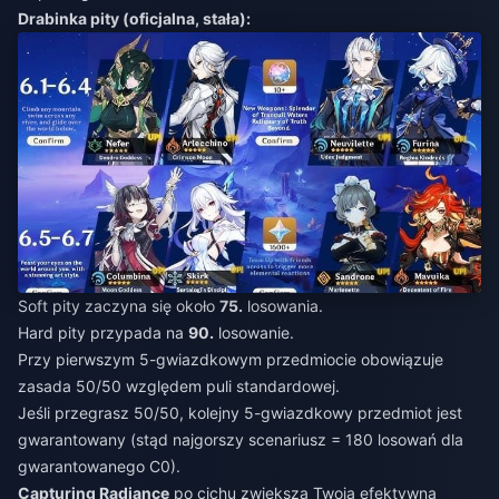
Drabinka pity (oficjalna, stała):
Soft pity zaczyna się około
75.
losowania.
Hard pity przypada na
90.
losowanie.
Przy pierwszym 5-gwiazdkowym przedmiocie obowiązuje
zasada 50/50 względem puli standardowej.
Jeśli przegrasz 50/50, kolejny 5-gwiazdkowy przedmiot jest
gwarantowany (stąd najgorszy scenariusz = 180 losowań dla
gwarantowanego C0).
Capturing Radiance
po cichu zwiększa Twoją efektywną