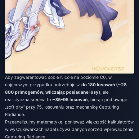
Aby zagwarantować sobie Nicole na poziomie C0, w
najgorszym przypadku potrzebujesz
do 180 losowań (~28
800 primogemów, wliczając posiadane losy)
, ale
realistyczna średnia to
~85–95 losowań
, biorąc pod uwagę
„soft pity” przy 75. losowaniu oraz mechanikę Capturing
Radiance.
Przeanalizujmy matematykę, ponieważ większość kalkulatorów
w wyszukiwarkach nadal używa danych sprzed wprowadzenia
Capturing Radiance.