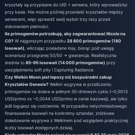
kryształy są przypisane do UID + serwera, który wprowadzisz
przy kasie. Nie można później przenieść kryształów między
serwerami, więc sprawdź swój wybór trzy razy przed
dokonaniem płatności.
Ile primogemów potrzebuję, aby zagwarantować Nicole na
C0?
W najgorszym przypadku
28 800 primogemów (180
losowań)
, wliczając posiadane losy, biorąc pod uwagę
scenariusz przegranej 50/50 → gwarancja. Realistyczna
średnia to
85–95 losowań (14 000 primogemów)
przy
uwzględnieniu soft pity i Capturing Radiance.
Czy Welkin Moon jest lepszy niż bezpośredni zakup
Kryształów Genesis?
Welkin wygrywa w przeliczeniu
primogemów na dolara w pełnym 30-dniowym cyklu (~0,0013
USD/primo vs ~0,0044 USD/primo w cenie bazowej), ale tylko
jeśli logujesz się codziennie. W przypadku natychmiastowego
finansowania losowań na konkretny sztandar, zniżkowe
doładowanie wygrywa z Welkinem pod względem praktycznej
liczby losowań dostępnych dzisiaj.
Kiedy sztandar Nicole pojawi się w wersji 6.6?
20 maja 2026