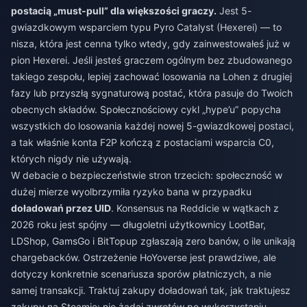
postacią „must-pull” dla większości graczy.
Jest 5-
gwiazdkowym wsparciem typu Pyro Catalyst (Hexerei) — to
nisza, która jest cenna tylko wtedy, gdy zainwestowałeś już w
pion Hexerei. Jeśli jesteś graczem ogólnym bez zbudowanego
takiego zespołu, lepiej zachować losowania na Lohen z drugiej
fazy lub przyszłą sygnaturową postać, która pasuje do Twoich
obecnych składów. Społecznościowy cykl „hype’u” popycha
wszystkich do losowania każdej nowej 5-gwiazdkowej postaci,
a tak właśnie konta F2P kończą z postaciami wsparcia C0,
których nigdy nie używają.
W debacie o bezpieczeństwie stron trzecich: społeczność w
dużej mierze wyolbrzymiła ryzyko bana w przypadku
doładowań przez UID
. Konsensus na Reddicie w wątkach z
2026 roku jest spójny — długoletni użytkownicy LootBar,
LDShop, GamsGo i BitTopup zgłaszają zero banów, o ile unikają
chargebacków. Ostrzeżenie HoYoverse jest prawdziwe, ale
dotyczy konkretnie scenariusza sporów płatniczych, a nie
samej transakcji. Traktuj zakupy doładowań tak, jak traktujesz
zakupy na Steamie: nie żądaj zwrotów po wykorzystaniu