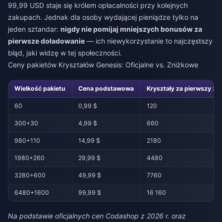
99,99 USD staje się królem opłacalności przy kolejnych
zakupach. Jednak dla osoby wydającej pieniądze tylko na
jeden sztandar:
nigdy nie pomijaj mniejszych bonusów za
pierwsze doładowanie
— ich niewykorzystanie to najczęstszy
błąd, jaki widzę w tej społeczności.
Ceny pakietów Kryształów Genesis: Oficjalne vs. Zniżkowe
Wielkość pakietu
Cena podstawowa
Kryształy za pierwszy za
60
0,99 $
120
300+30
4,99 $
660
980+110
14,99 $
2180
1980+260
29,99 $
4480
3280+600
49,99 $
7760
6480+1600
99,99 $
16 160
Na podstawie oficjalnych cen Codashop z 2026 r. oraz