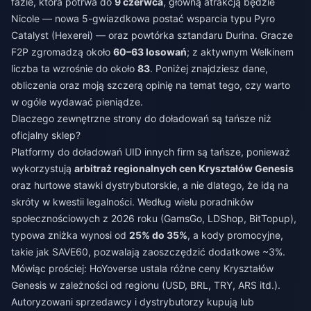
fazie, która potrwa do
9 czerwca
, główną atrakcją będzie
Nicole — nowa 5-gwiazdkowa postać wsparcia typu Pyro
Catalyst (Hexerei) — oraz powtórka sztandaru Durina. Gracze
F2P zgromadzą około
60–63 losowań
; z aktywnym Welkinem
liczba ta wzrośnie do około
83
. Poniżej znajdziesz dane,
obliczenia oraz moją szczerą opinię na temat tego, czy warto
w ogóle wydawać pieniądze.
Dlaczego zewnętrzne strony do doładowań są tańsze niż
oficjalny sklep?
Platformy do doładowań UID innych firm są tańsze, ponieważ
wykorzystują
arbitraż regionalnych cen Kryształów Genesis
oraz hurtowe stawki dystrybutorskie, a nie dlatego, że idą na
skróty w kwestii legalności. Według wielu poradników
społecznościowych z 2026 roku (GamsGo, LDShop, BitTopup),
typowa zniżka wynosi od
25% do 35%
, a kody promocyjne,
takie jak SAVE60, pozwalają zaoszczędzić dodatkowe ~3%.
Mówiąc prościej: HoYoverse ustala różne ceny Kryształów
Genesis w zależności od regionu (USD, BRL, TRY, ARS itd.).
Autoryzowani sprzedawcy i dystrybutorzy kupują lub