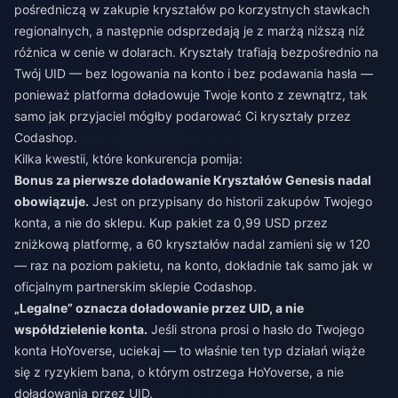
pośredniczą w zakupie kryształów po korzystnych stawkach
regionalnych, a następnie odsprzedają je z marżą niższą niż
różnica w cenie w dolarach. Kryształy trafiają bezpośrednio na
Twój UID — bez logowania na konto i bez podawania hasła —
ponieważ platforma doładowuje Twoje konto z zewnątrz, tak
samo jak przyjaciel mógłby podarować Ci kryształy przez
Codashop.
Kilka kwestii, które konkurencja pomija:
Bonus za pierwsze doładowanie Kryształów Genesis nadal
obowiązuje.
Jest on przypisany do historii zakupów Twojego
konta, a nie do sklepu. Kup pakiet za 0,99 USD przez
zniżkową platformę, a 60 kryształów nadal zamieni się w 120
— raz na poziom pakietu, na konto, dokładnie tak samo jak w
oficjalnym partnerskim sklepie Codashop.
„Legalne” oznacza doładowanie przez UID, a nie
współdzielenie konta.
Jeśli strona prosi o hasło do Twojego
konta HoYoverse, uciekaj — to właśnie ten typ działań wiąże
się z ryzykiem bana, o którym ostrzega HoYoverse, a nie
doładowania przez UID.