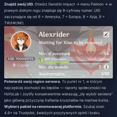
Znajdź swój UID.
Otwórz Genshin Impact → menu Paimon → w
prawym dolnym rogu znajduje się 9-cyfrowy numer. UID
zaczynające się od 6 = Ameryka, 7 = Europa, 8 = Azja, 9 =
TW/HK/MO.
Potwierdź swój region serwera.
To punkt nr 1, w którym
najczęściej dochodzi do błędów — raporty społeczności na
HoYoLab i Joytify konsekwentnie wskazują „zły wybór serwera”
jako główną przyczynę trafiania kryształów na martwe konta.
Wybierz pakiet na renomowanej platformie.
Szukaj ocen
4.9+ na Trustpilot, świeżych pozytywnych opinii i braku