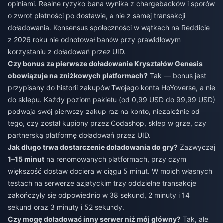
opiniami. Realne ryzyko bana wynika z chargebacków i sporów
o zwrot płatności po dostawie, a nie z samej transakcji
doładowania. Konsensus społeczności w wątkach na Reddicie
z 2026 roku nie odnotował banów przy prawidłowym
korzystaniu z doładowań przez UID.
Czy bonus za pierwsze doładowanie Kryształów Genesis
obowiązuje na zniżkowych platformach?
Tak — bonus jest
przypisany do historii zakupów Twojego konta HoYoverse, a nie
do sklepu. Każdy poziom pakietu (od 0,99 USD do 99,99 USD)
podwaja swój pierwszy zakup raz na konto, niezależnie od
tego, czy został kupiony przez Codashop, sklep w grze, czy
partnerską platformę doładowań przez UID.
Jak długo trwa dostarczenie doładowania do gry?
Zazwyczaj
1–15 minut
na renomowanych platformach, przy czym
większość dostaw dociera w ciągu 5 minut. W moich własnych
testach na serwerze azjatyckim trzy oddzielne transakcje
zakończyły się odpowiednio w 38 sekund, 2 minuty i 14
sekund oraz 3 minuty i 52 sekundy.
Czy mogę doładować inny serwer niż mój główny?
Tak, ale