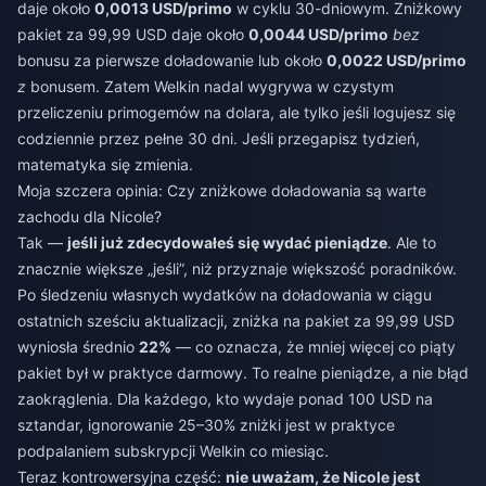
daje około
0,0013 USD/primo
w cyklu 30-dniowym. Zniżkowy
pakiet za 99,99 USD daje około
0,0044 USD/primo
bez
bonusu za pierwsze doładowanie lub około
0,0022 USD/primo
z
bonusem. Zatem Welkin nadal wygrywa w czystym
przeliczeniu primogemów na dolara, ale tylko jeśli logujesz się
codziennie przez pełne 30 dni. Jeśli przegapisz tydzień,
matematyka się zmienia.
Moja szczera opinia: Czy zniżkowe doładowania są warte
zachodu dla Nicole?
Tak —
jeśli już zdecydowałeś się wydać pieniądze
. Ale to
znacznie większe „jeśli”, niż przyznaje większość poradników.
Po śledzeniu własnych wydatków na doładowania w ciągu
ostatnich sześciu aktualizacji, zniżka na pakiet za 99,99 USD
wyniosła średnio
22%
— co oznacza, że mniej więcej co piąty
pakiet był w praktyce darmowy. To realne pieniądze, a nie błąd
zaokrąglenia. Dla każdego, kto wydaje ponad 100 USD na
sztandar, ignorowanie 25–30% zniżki jest w praktyce
podpalaniem subskrypcji Welkin co miesiąc.
Teraz kontrowersyjna część:
nie uważam, że Nicole jest