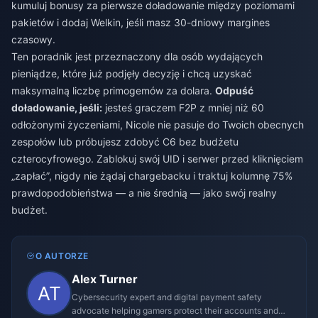
kumuluj bonusy za pierwsze doładowanie między poziomami
pakietów i dodaj Welkin, jeśli masz 30-dniowy margines
czasowy.
Ten poradnik jest przeznaczony dla osób wydających
pieniądze, które już podjęły decyzję i chcą uzyskać
maksymalną liczbę primogemów za dolara.
Odpuść
doładowanie, jeśli:
jesteś graczem F2P z mniej niż 60
odłożonymi życzeniami, Nicole nie pasuje do Twoich obecnych
zespołów lub próbujesz zdobyć C6 bez budżetu
czterocyfrowego. Zablokuj swój UID i serwer przed kliknięciem
„zapłać”, nigdy nie żądaj chargebacku i traktuj kolumnę 75%
prawdopodobieństwa — a nie średnią — jako swój realny
budżet.
O AUTORZE
Alex Turner
Cybersecurity expert and digital payment safety
advocate helping gamers protect their accounts and