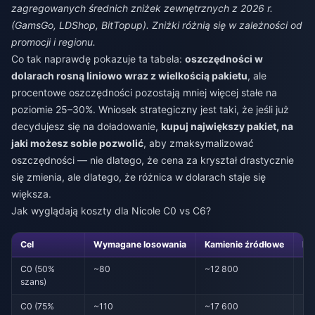
zagregowanych średnich zniżek zewnętrznych z 2026 r.
(GamsGo, LDShop, BitTopup). Zniżki różnią się w zależności od
promocji i regionu.
Co tak naprawdę pokazuje ta tabela:
oszczędności w
dolarach rosną liniowo wraz z wielkością pakietu
, ale
procentowe oszczędności pozostają mniej więcej stałe na
poziomie 25–30%. Wniosek strategiczny jest taki, że jeśli już
decydujesz się na doładowanie,
kupuj największy pakiet, na
jaki możesz sobie pozwolić
, aby zmaksymalizować
oszczędności — nie dlatego, że cena za kryształ drastycznie
się zmienia, ale dlatego, że różnica w dolarach staje się
większa.
Jak wyglądają koszty dla Nicole C0 vs C6?
Cel
Wymagane losowania
Kamienie źródłowe
Ko
C0 (50%
~80
~12 800
~1
szans)
C0 (75%
~110
~17 600
~2