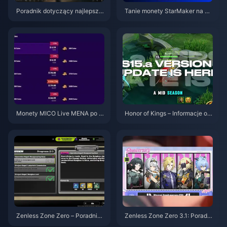
Poradnik dotyczący najlepszy
Tanie monety StarMaker na pr
ch ustawień w Delta Force | si
zesłuchania do SupernovaX 2
erpień 2026
026 (12-23% taniej)
Monety MICO Live MENA po w
Honor of Kings – Informacje o a
ersji v5.2: Najtańsze oferty 202
ktualizacji S15.a | Sierpień 202
6
6
Zenless Zone Zero – Poradnik
Zenless Zone Zero 3.1: Poradni
do Operacji Bajgiel | Sierpień 2
k wyboru darmowego agenta |