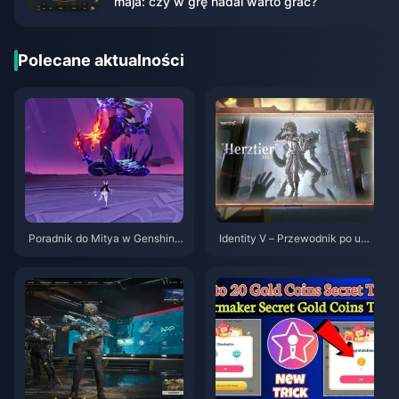
maja: czy w grę nadal warto grać?
Polecane aktualności
Poradnik do Mitya w Genshin I
Identity V – Przewodnik po umi
mpact | Sierpień 2026
ejętnościach postacie Herztier
Emil | Sierpień 2026