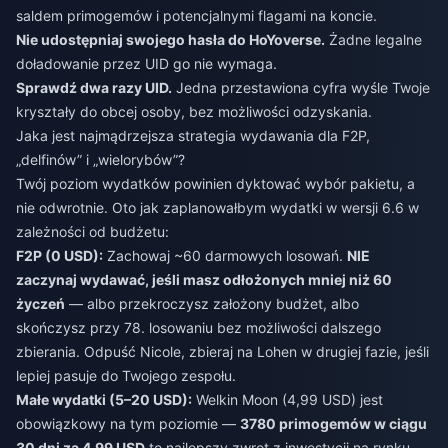
saldem primogemów i potencjalnymi flagami na koncie.
Nie udostępniaj swojego hasła do HoYoverse.
Żadne legalne
doładowanie przez UID go nie wymaga.
Sprawdź dwa razy UID.
Jedna przestawiona cyfra wyśle Twoje
kryształy do obcej osoby, bez możliwości odzyskania.
Jaka jest najmądrzejsza strategia wydawania dla F2P,
„delfinów” i „wielorybów”?
Twój poziom wydatków powinien dyktować wybór pakietu, a
nie odwrotnie. Oto jak zaplanowałbym wydatki w wersji 6.6 w
zależności od budżetu:
F2P (0 USD):
Zachowaj ~60 darmowych losowań.
NIE
zaczynaj wydawać, jeśli masz odłożonych mniej niż 60
życzeń
— albo przekroczysz założony budżet, albo
skończysz przy 78. losowaniu bez możliwości dalszego
zbierania. Odpuść Nicole, zbieraj na Lohen w drugiej fazie, jeśli
lepiej pasuje do Twojego zespołu.
Małe wydatki (5–20 USD):
Welkin Moon (4,99 USD) jest
obowiązkowy na tym poziomie —
3780 primogemów w ciągu
30 dni za 4,99 USD
to najlepszy zwrot z inwestycji na rynku.