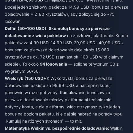
Dodaj jeden zniżkowy pakiet za 14,99 USD (bonus za pierwsze
doładowanie = 2180 kryształów), aby zbliżyć się do ~75
losowań.
Delfin (50–100 USD):
Skumuluj bonusy za pierwsze
doładowanie z wielu pakietów
na zniżkowej platformie. Kupno
pakietów za 4,99 USD, 14,99 USD, 29,99 USD i 49,99 USD z
bonusem za pierwsze doładowanie daje około 15 080
kryształów za ok. 72 USD (zamiast ok. 100 USD w oficjalnym
sklepie). To około
94 losowania
— solidne terytorium C0 z
wygranym 50/50.
Wieloryb (150 USD+):
Wykorzystaj bonus za pierwsze
doładowanie pakietu za 99,99 USD, a następnie kupuj
ponownie w razie potrzeby. Kumulowanie bonusów za
pierwsze doładowanie między platformami technicznie
dotyczy konta, a nie platformy, więc otrzymasz tylko jeden
bonus na poziom pakietu. Nie daj się nabrać na porady typu
„kumuluj na różnych stronach” — to mit.
Matematyka Welkin vs. bezpośrednie doładowanie:
Welkin