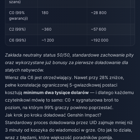
szans)
C0 (99%
180
~28 800
~4
gwarancji)
C2 (99%)
~360
~57 600
~8
C6 (99%)
~1 200
~192 000
~2
Zakłada neutralny status 50/50, standardowe zachowanie pity
oraz wykorzystane już bonusy za pierwsze doładowanie dla
stałych nabywców.
Wiersz dla C6 jest otrzeźwiający. Nawet przy 28% zniżce,
pełne konstelacje ograniczonej 5-gwiazdkowej postaci
kosztują
minimum dwa tysiące dolarów
— i dlatego każdemu
czytelnikowi mówię to samo: C0 + sygnaturowa broń to
poziom, na którym 99% graczy powinno poprzestać.
Jak krok po kroku doładować Genshin Impact?
Standardowy proces doładowania przez UID zajmuje mniej niż
3 minuty od koszyka do wiadomości w grze. Oto jak to działa,
wraz z błędami, które większość poradników pomija.