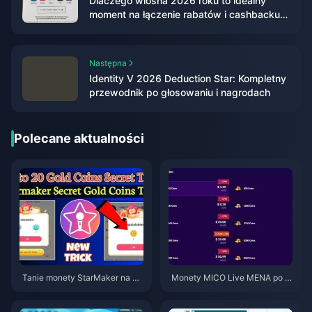
Dlaczego wiosna 2026 roku to idealny
moment na łączenie rabatów i cashbacku
przy zakupie kart podarunkowych Apple?
Następna
Identity V 2026 Deduction Star: Kompletny
przewodnik po głosowaniu i nagrodach
Polecane aktualności
Tanie monety StarMaker na pr
Monety MICO Live MENA po w
zesłuchania do SupernovaX 2
ersji v5.2: Najtańsze oferty 202
026 (12-23% taniej)
6