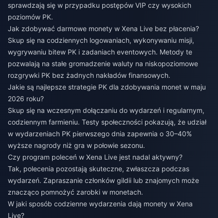
sprawdzają się w przypadku postępów VIP czy wysokich
poziomów PK.
Jak zdobywać darmowe monety w Xena Live bez płacenia?
Skup się na codziennych logowaniach, wykonywaniu misji,
wygrywaniu bitew PK i zadaniach eventowych. Metody te
pozwalają na stałe gromadzenie waluty na niskopoziomowe
rozgrywki PK bez żadnych nakładów finansowych.
Jakie są najlepsze strategie PK dla zdobywania monet w maju
2026 roku?
Skup się na wczesnym dołączaniu do wydarzeń i regularnym,
codziennym farmieniu. Testy społeczności pokazują, że udział
w wydarzeniach PK pierwszego dnia zapewnia o 30–40%
wyższe nagrody niż gra w połowie sezonu.
Czy program poleceń w Xena Live jest nadal aktywny?
Tak, polecenia pozostają skuteczne, zwłaszcza podczas
wydarzeń. Zapraszanie członków gildii lub znajomych może
znacząco pomnożyć zarobki w monetach.
W jaki sposób codzienne wydarzenia dają monety w Xena
Live?