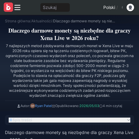
Szukaj
Polski
/
Strona główna
/
Aktualności
/
Dlaczego darmowe monety są niezbędne dla graczy Xena Live w 2026 roku?
Dlaczego darmowe monety są niezbędne dla graczy
Xena Live w 2026 roku?
7 najlepszych metod zdobywania darmowych monet w Xena Live w maju
2026 roku opiera się na łączeniu codziennych logowań, bitew PK,
ograniczonych czasowo wydarzeń oraz poleceń, co pozwala graczom na
stałe budowanie zasobów bez wydawania pieniędzy. Regularne
codzienne farmienie pozwala zdobyć 500-2000 monet w ciągu 2-3
tygodni, co wystarcza na wejściówki do bitew PK niskiego poziomu.
Podejście to stawia na opłacalność dla graczy F2P, podczas gdy
wydarzenia takie jak gala majowa zapewniają nagrody o wysokiej
wartości dzięki mnożnikom. Testy społeczności potwierdzają, że
wcześniejsze wykonywanie codziennych zadań przed rozpoczęciem
wydarzeń znacząco zwiększa ogólne zarobki.
Autor:
Ryan Patel
Opublikowano:
2026/05/03
4 min czytaj
Spis treści
Dlaczego darmowe monety są niezbędne dla graczy Xena Live