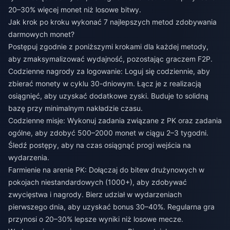
20–30% więcej monet niż losowe bitwy.
Jak krok po kroku wykonać 7 najlepszych metod zdobywania
darmowych monet?
Postępuj zgodnie z poniższymi krokami dla każdej metody,
aby zmaksymalizować wydajność, pozostając graczem F2P.
Codzienne nagrody za logowanie: Loguj się codziennie, aby
zbierać monety w cyklu 30-dniowym. Łącz je z realizacją
osiągnięć, aby uzyskać dodatkowe zyski. Buduje to solidną
bazę przy minimalnym nakładzie czasu.
Codzienne misje: Wykonuj zadania związane z PK oraz zadania
ogólne, aby zdobyć 500–2000 monet w ciągu 2–3 tygodni.
Śledź postępy, aby na czas osiągnąć progi wejścia na
wydarzenia.
Farmienie na arenie PK: Dołączaj do bitew drużynowych w
pokojach niestandardowych (1000+), aby zdobywać
zwycięstwa i nagrody. Bierz udział w wydarzeniach
pierwszego dnia, aby uzyskać bonus 30–40%. Regularna gra
przynosi o 20–30% lepsze wyniki niż losowe mecze.