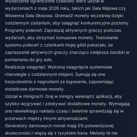
Wydarzenia ograniczone czasowo: Bierz udział w
wydarzeniach z maja 2026 roku, takich jak Gala Majowa czy
Wiosenna Gala Głosowa. Gromadź monety wcześniej dzięki
codziennym zadaniom, aby osiągnąć konkurencyjne poziomy.
Programy poleceń: Zapraszaj aktywnych graczy podczas
wydarzeń, aby otrzymać bonusowe monety. Testowanie
systemu poleceń z członkami mojej gildii pokazało, że
zapraszanie aktywnych graczy znacząco zwiększa zarobki w
porównaniu do gry solo.
Realizacja osiągnięć: Wykonuj osiągnięcia systemowe
równolegle z codziennymi misjami. Sumują się one
bezpośrednio z nagrodami za logowanie, zapewniając
dodatkowe darmowe monety.
Udział w minigrach: Graj w minigry wewnątrz aplikacji, aby
szybko wygrywać i zdobywać dodatkowe monety. Wymagają
one niewielkiego nakładu czasu i świetnie sprawdzają się w
przerwach między innymi aktywnościami.
Generatory darmowych monet mają 0% potwierdzonej
skuteczności i wiążą się z ryzykiem bana. Metody te nie