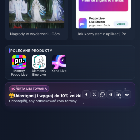
Nagrody w wydarzeniu Górską
Jak korzystać z aplikacji Popp
Jesień w Where Winds Meet (li
o Live: Kompletny poradnik dla
piec 2026): pełna lista, waluta i
początkujących | Lipiec 2026
priorytety
POLECANE PRODUKTY
Monety
Diamenty
Xena Live
Poppo Live
Bigo Live
OFERTA LIMITOWANA
Udostępnij i wygraj do 10% zniżki
Udostępnij, aby odblokować koło fortuny.