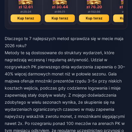
zł 12.61
zł 30.44
zł 76.20
zł 153
zł 25.24
zł 99.71
zł 152.56
zł 306.
Kup teraz
Kup teraz
Kup teraz
Kup te
Dlaczego te 7 najlepszych metod sprawdza się w mecie maja
2026 roku?
Metody te są dostosowane do struktury wydarzeń, które
nagradzają wczesną i regularną aktywność. Udział w
rozgrywkach PK pierwszego dnia wydarzenia zapewnia o 30–
40% więcej darmowych monet niż w połowie sezonu. Gala
majowa oferuje mnożniki prezentów rzędu 3–5x przy niskich
kosztach wejścia, podczas gdy codzienne logowania i misje
zapewniają stały dopływ waluty. Z mojego doświadczenia
zdobytego w wielu sezonach wynika, że skupienie się na
wydarzeniach ograniczonych czasowo w maju zapewnia
najwyższy wskaźnik zwrotu monet, z mnożnikami sięgającymi
nawet 2x. Po rozegraniu ponad 100 meczów na arenach PK w
tym miesiącu odkryłem, że regularne uczestnictwo przynosi o