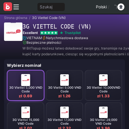
Szukaj
Polski
/
Strona główna
/
3G Viettel Code (VN)
3G VIETTEL CODE (VN)
Excellent
Trustpilot
VIETNAM
Natychmiastowa dostawa
Bezpieczne płatności
W BitTopup możesz łatwo doładować swoje gry, transmisje na ży
kupić karty podarunkowe, ciesząc się wygodnymi płatnościami i 
rabatami!
Wybierz nominał
3G Viettel 5,000 VND
3G Viettel 9,000 VND
3G Viettel 10,000VND
Code
Code
Code
zł 0.69
zł 1.26
zł 1.33
3G Viettel 15,000
3G Viettel 17,000 VND
3G Viettel 29,000
VND Code
Code
VND Code
zł 2.02
zł 2.32
zł 3.96