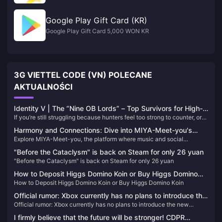
Google Play Gift Card (KR)
Google Play Gift Card 5,000 WON KR
3G VIETTEL CODE (VN) POLECANE
AKTUALNOŚCI
Identity V | The “Nine OB Lords” – Top Survivors for High-
If you’re still struggling because hunters feel too strong to counter, or
Level Kiting and Obstructing!
your teammates are too weak and playing without any persona, and
Harmony and Connections: Dive into MIYA-Meet-you's
you’re forced to carry every match alone—then training the following
Explore MIYA-Meet-you, the platform where music and social
Musical World
characters is the way to go!
interaction converge. Learn about its unique features, historical
"Before the Cataclysm" is back on Steam for only 26 yuan
journey, and how to enhance your experience with Meet-good-voice-
"Before the Cataclysm" is back on Steam for only 26 yuan
Coins, all while finding harmony and new friendships.
How to Deposit Higgs Domino Koin or Buy Higgs Domino
How to Deposit Higgs Domino Koin or Buy Higgs Domino Koin
Koin
Official rumor: Xbox currently has no plans to introduce the
Official rumor: Xbox currently has no plans to introduce the new
new "Dream of Mana" to Game Pass
"Dream of Mana" to Game Pass
I firmly believe that the future will be stronger! CDPR