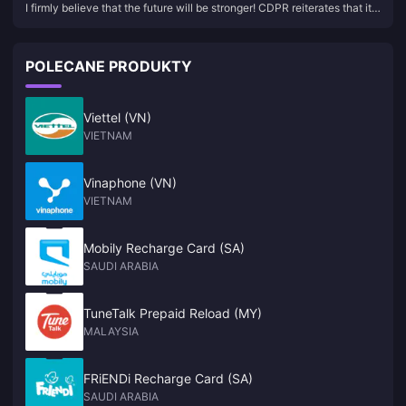
I firmly believe that the future will be stronger! CDPR reiterates that it
reiterates that it is not interested in acquisitions
is not interested in acquisitions
POLECANE PRODUKTY
Viettel (VN)
VIETNAM
Vinaphone (VN)
VIETNAM
Mobily Recharge Card (SA)
SAUDI ARABIA
TuneTalk Prepaid Reload (MY)
MALAYSIA
FRiENDi Recharge Card (SA)
SAUDI ARABIA