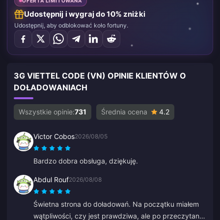
OFERTA LIMITOWANA
Udostępnij i wygraj do 10% zniżki
Udostępnij, aby odblokować koło fortuny.
3G VIETTEL CODE (VN) OPINIE KLIENTÓW O
DOŁADOWANIACH
Wszystkie opinie:
731
Średnia ocena
4.2
Victor Cobos
2026/08/05
Bardzo dobra obsługa, dziękuję.
Abdul Rouf
2026/08/08
Świetna strona do doładowań. Na początku miałem
wątpliwości, czy jest prawdziwa, ale po przeczytaniu