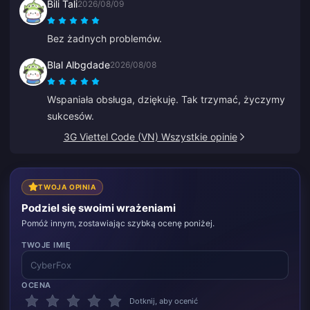
Bili Tali
2026/08/09
zły wybór, po prostu nie jest idealny.
Bez żadnych problemów.
Blal Albgdade
2026/08/08
Wspaniała obsługa, dziękuję. Tak trzymać, życzymy
sukcesów.
3G Viettel Code (VN) Wszystkie opinie
TWOJA OPINIA
Podziel się swoimi wrażeniami
Pomóż innym, zostawiając szybką ocenę poniżej.
TWOJE IMIĘ
OCENA
Dotknij, aby ocenić