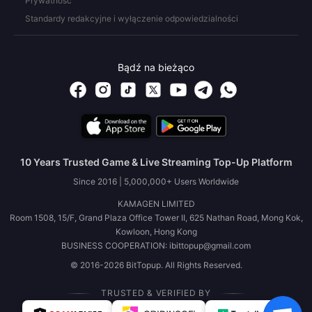
Prywatność
Standardy redakcyjne i wyłączenie odpowiedzialności
Bądź na bieżąco
10 Years Trusted Game & Live Streaming Top-Up Platform
Since 2016 | 5,000,000+ Users Worldwide
KAMAGEN LIMITED
Room 1508, 15/F, Grand Plaza Office Tower II, 625 Nathan Road, Mong Kok,
Kowloon, Hong Kong
BUSINESS COOPERATION: ibittopup@gmail.com
© 2016-2026 BitTopup. All Rights Reserved.
TRUSTED & VERIFIED BY