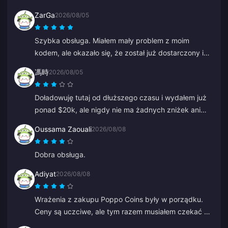
kilku opinii kupiłem małą kwotę. Dotarła w niecałe 2
ZarGa
2026/08/05
minuty, więc jestem bardzo zadowolony.
Szybka obsługa. Miałem mały problem z moim
kodem, ale okazało się, że został już dostarczony i
trafił do spamu. Po skontaktowaniu się z działem
馮時
2026/08/05
wsparcia problem został rozwiązany dzięki pomocy
Anny.
Doładowuję tutaj od dłuższego czasu i wydałem już
ponad $20k, ale nigdy nie ma żadnych zniżek ani
ofert specjalnych. Inne platformy dają kupony lub
Oussama Zaouali
2026/08/08
cashback. To rozczarowujące, że nie ma żadnych
nagród dla lojalnych klientów.
Dobra obsługa.
Adiyat
2026/08/08
Wrażenia z zakupu Poppo Coins były w porządku.
Ceny są uczciwe, ale tym razem musiałem czekać na
moje monety dłużej niż się spodziewałem. Nie jest to