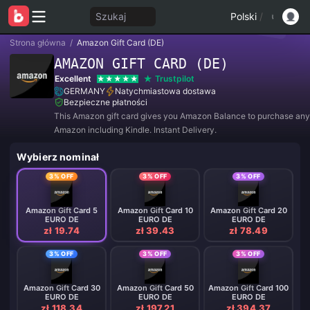
Szukaj
Polski
/
Strona główna
/
Amazon Gift Card (DE)
AMAZON GIFT CARD (DE)
Excellent
Trustpilot
GERMANY
Natychmiastowa dostawa
Bezpieczne płatności
This Amazon gift card gives you Amazon Balance to purchase any
Amazon including Kindle. Instant Delivery.
Wybierz nominał
3% OFF
3% OFF
3% OFF
Amazon Gift Card 5
Amazon Gift Card 10
Amazon Gift Card 20
EURO DE
EURO DE
EURO DE
zł 19.74
zł 39.43
zł 78.49
3% OFF
3% OFF
3% OFF
Amazon Gift Card 30
Amazon Gift Card 50
Amazon Gift Card 100
EURO DE
EURO DE
EURO DE
zł 118.34
zł 197.21
zł 394.37