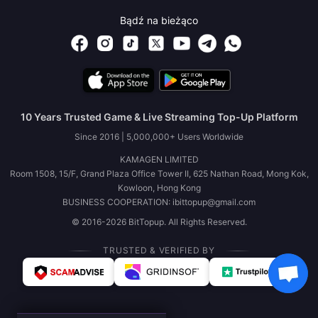
Bądź na bieżąco
10 Years Trusted Game & Live Streaming Top-Up Platform
Since 2016 | 5,000,000+ Users Worldwide
KAMAGEN LIMITED
Room 1508, 15/F, Grand Plaza Office Tower II, 625 Nathan Road, Mong Kok,
Kowloon, Hong Kong
BUSINESS COOPERATION: ibittopup@gmail.com
© 2016-2026 BitTopup. All Rights Reserved.
TRUSTED & VERIFIED BY