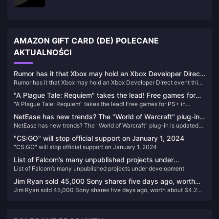
AMAZON GIFT CARD (DE) POLECANE
AKTUALNOŚCI
Rumor has it that Xbox may hold an Xbox Developer Direct
Rumor has it that Xbox may hold an Xbox Developer Direct event this
event this month
month
"A Plague Tale: Requiem" takes the lead! Free games for
"A Plague Tale: Requiem" takes the lead! Free games for PS+ in
PS+ in January are now available
January are now available
NetEase has new trends? The "World of Warcraft" plug-in
NetEase has new trends? The "World of Warcraft" plug-in is updated
is updated again after a year.
again after a year.
"CS:GO" will stop official support on January 1, 2024
"CS:GO" will stop official support on January 1, 2024
List of Falcom’s many unpublished projects under
List of Falcom’s many unpublished projects under development
development
Jim Ryan sold 45,000 Sony shares five days ago, worth
Jim Ryan sold 45,000 Sony shares five days ago, worth about $4.2
about $4.2 million
million