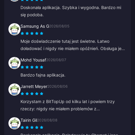
Doskonała aplikacja. Szybka i wygodna. Bardzo mi
się podoba.
Samsung As G
2026/08/05
Moje doświadczenie tutaj jest świetne. Łatwo
doładować i nigdy nie miałem opóźnień. Obsługa jest
doskonała. Tak trzymać.
Mohd Yousaf
2026/08/07
Bardzo fajna aplikacja.
Jarrett Meyer
2026/08/06
Korzystam z BitTopUp od kilku lat i powiem trzy
rzeczy: nigdy nie miałem problemów z
doładowaniem; szybkość dostawy bije na głowę
Tairin Gil
2026/08/08
wszystko inne, czego próbowałem; i jest to
niesamowicie proste, kilka kliknięć i gotowe. To