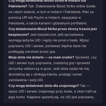
Czy mogę doładować Blood Strike w Indiach lub
Pakistanie?
Tak. Doładowanie Blood Strike online działa
na całym świecie, w tym w Indiach i Pakistanie. Płać za
pomocą UPI lub Paytm w Indiach, easypaisa w
Pakistanie, a także kartami i globalnymi portfelami.
Czy doładowanie Blood Strike przez strony trzecie jest
bezpieczne?
Jest bezpieczne, jeśli sprzedawca
wymaga jedynie UID i nigdy nie prosi o hasło. Wpisz
poprawny UID i serwer, ponieważ błędne dane nie
podlegają zwrotowi przez grę.
Moje złoto nie dotarło — co mam zrobić?
Sprawdź, czy
UID i serwer były poprawne, zrestartuj grę i sprawdź
skrzynkę odbiorczą w grze. Jeśli złota nadal nie ma,
skontaktuj się z obsługą klienta, podając numer
zamówienia i swój UID.
Czy mogę doładować złoto dla znajomego?
Tak —
wpisz UID i serwer znajomego przy kasie, a złoto trafi na
jego konto. Najpierw upewnij się, że UID jest poprawny.