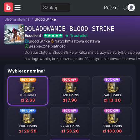
Szukaj
Polski
/
Strona główna
/
Blood Strike
DOŁADOWANIE BLOOD STRIKE
Excellent
Trustpilot
Blood Strike
Natychmiastowa dostawa
Bezpieczne płatności
Doładuj złoto w Blood Strike w kilka minut, używając tylko swoje
bez logowania, bezpieczna płatność, natychmiastowa dostawa i 
24/7 dla graczy z całego świata.
Wybierz nominał
50% OFF
50% OFF
50% OFF
105 Golds
320 Golds
540 Golds
zł 2.63
zł 7.96
zł 13.30
50% OFF
50% OFF
50% OFF
1100 Golds
2260 Golds
5800 Golds
zł 26.59
zł 53.26
zł 133.08