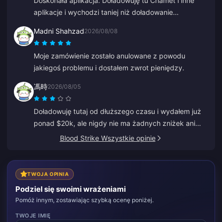
Doskonała aplikacja. Doładowuję tu Chamet i inne
ułatwia życie.
aplikacje i wychodzi taniej niż doładowanie
bezpośrednio w tych aplikacjach.
Madni Shahzad
2026/08/08
Moje zamówienie zostało anulowane z powodu
jakiegoś problemu i dostałem zwrot pieniędzy.
馮時
2026/08/05
Doładowuję tutaj od dłuższego czasu i wydałem już
ponad $20k, ale nigdy nie ma żadnych zniżek ani
ofert specjalnych. Inne platformy dają kupony lub
Blood Strike Wszystkie opinie
cashback. To rozczarowujące, że nie ma żadnych
nagród dla lojalnych klientów.
TWOJA OPINIA
Podziel się swoimi wrażeniami
Pomóż innym, zostawiając szybką ocenę poniżej.
TWOJE IMIĘ