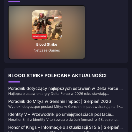
Blood Strike
NetEase Games
BLOOD STRIKE POLECANE AKTUALNOŚCI
Poradnik dotyczący najlepszych ustawień w Delta Force |
Najlepsze ustawienia gry Delta Force w 2026 roku stawiają
sierpień 2026
czytelność starć i stabilną płynność ponad maksymalne fajerwerki
Poradnik do Mitya w Genshin Impact | Sierpień 2026
graficzne. Ta strona zawiera wartości dotyczące wyświetlania,
Wycieki dotyczące postaci Mitya w Genshin Impact wskazują na 5-
grafiki, czułości, dźwięku i systemu, które możesz wprowadzić w
gwiazdkowego katalizatora elektro pełniącego rolę głównego DPS-a,
niezmienionej formie. Aktualizujemy tabele, gdy aktualizacje
Identity V – Przewodnik po umiejętnościach postacie
stworzonego z myślą o drużynach opartych na przewodnictwie
modyfikują menu, dlatego warto dodać tę stronę do zakładek.
Herztier Emil z Identity V to Łowca o dwóch formach z 43. sezonu,
Herztier Emil | Sierpień 2026
gwiezdnym z regionu Snezhnaya. Ta strona zawiera informacje o jego
powstały z ocalałego Pacjenta Emila po nieudanym leczeniu metodą
umiejętnościach, plotkach na temat Wizji, synergicznych postaciach,
Honor of Kings – Informacje o aktualizacji S15.a | Sierpień
Delphi. Dodaj tę stronę do zakładek. Na bieżąco aktualizujemy
broniach oraz planie losowań. Wracaj tu po każdej aktualizacji wersji