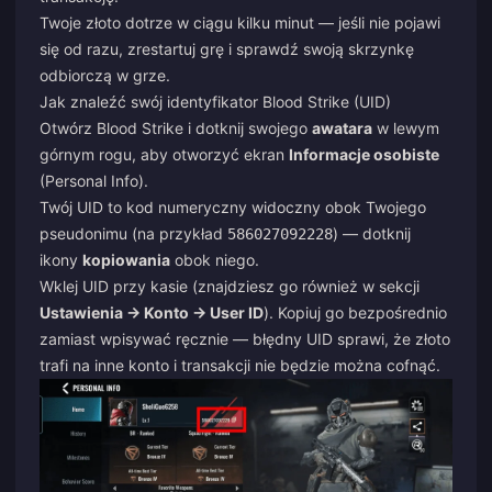
Twoje złoto dotrze w ciągu kilku minut — jeśli nie pojawi
się od razu, zrestartuj grę i sprawdź swoją skrzynkę
odbiorczą w grze.
Jak znaleźć swój identyfikator Blood Strike (UID)
Otwórz Blood Strike i dotknij swojego
awatara
w lewym
górnym rogu, aby otworzyć ekran
Informacje osobiste
(Personal Info).
Twój UID to kod numeryczny widoczny obok Twojego
pseudonimu (na przykład
) — dotknij
586027092228
ikony
kopiowania
obok niego.
Wklej UID przy kasie (znajdziesz go również w sekcji
Ustawienia → Konto → User ID
). Kopiuj go bezpośrednio
zamiast wpisywać ręcznie — błędny UID sprawi, że złoto
trafi na inne konto i transakcji nie będzie można cofnąć.