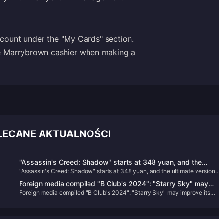
ccount under the "My Cards" section.
the Marrybrown cashier when making a
LECANE AKTUALNOŚCI
"Assassin's Creed: Shadow" starts at 348 yuan, and the
"Assassin's Creed: Shadow" starts at 348 yuan, and the ultimate version
ultimate version can be played three days in advance
can be played three days in advance
Foreign media compiled "B Club's 2024": "Starry Sky" may
Foreign media compiled "B Club's 2024": "Starry Sky" may improve its
improve its reputation with the launch of DLC
reputation with the launch of DLC