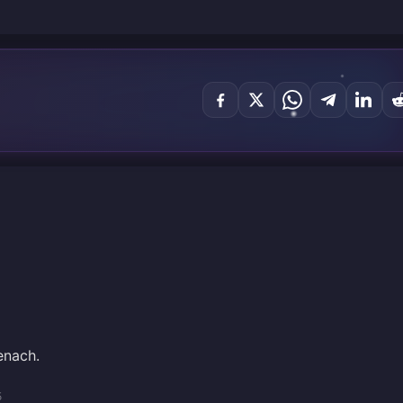
enach.
5