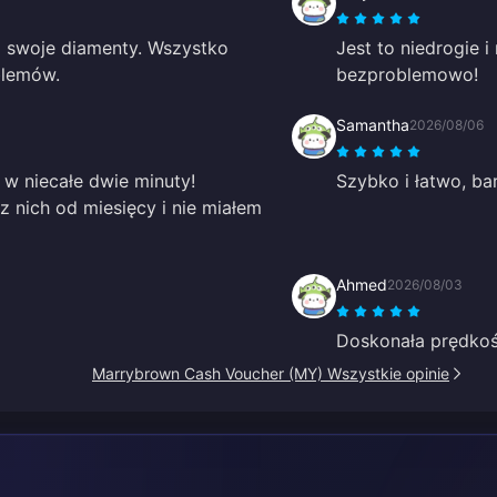
m swoje diamenty. Wszystko
Jest to niedrogie 
blemów.
bezproblemowo!
Samantha
2026/08/06
w niecałe dwie minuty!
Szybko i łatwo, ba
z nich od miesięcy i nie miałem
Ahmed
2026/08/03
Doskonała prędkoś
Marrybrown Cash Voucher (MY) Wszystkie opinie