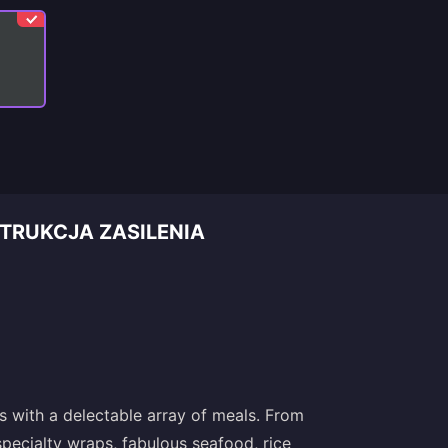
TRUKCJA ZASILENIA
 with a delectable array of meals. From
specialty wraps, fabulous seafood, rice