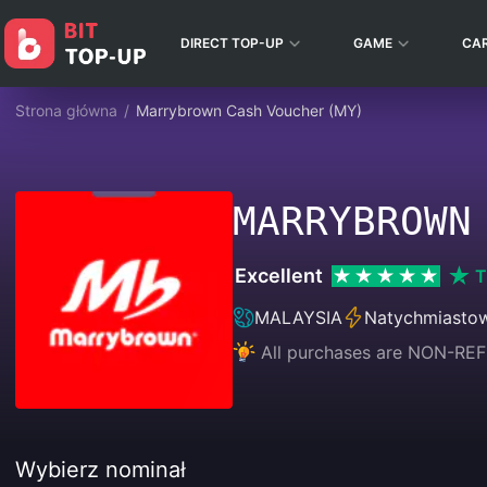
DIRECT TOP-UP
GAME
CA
Strona główna
/
Marrybrown Cash Voucher (MY)
MARRYBROWN
Excellent
T
MALAYSIA
Natychmiasto
All purchases are NON-
Wybierz nominał