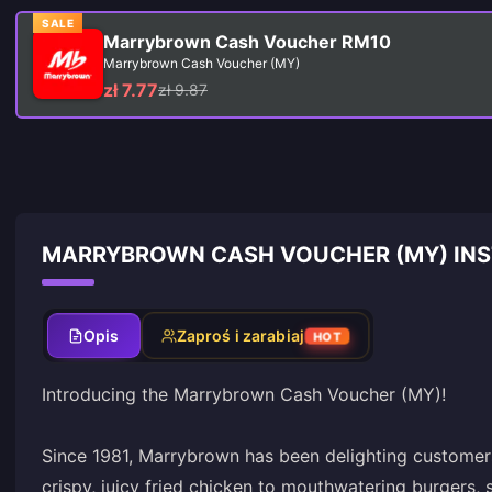
SALE
Marrybrown Cash Voucher RM10
Marrybrown Cash Voucher (MY)
zł 7.77
zł 9.87
MARRYBROWN CASH VOUCHER (MY) INS
Opis
Zaproś i zarabiaj
HOT
Introducing the Marrybrown Cash Voucher (MY)!
Since 1981, Marrybrown has been delighting customers
crispy, juicy fried chicken to mouthwatering burgers, 