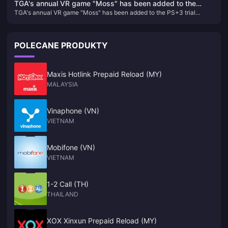
TGA's annual VR game "Moss" has been added to the
TGA's annual VR game "Moss" has been added to the PS+3 trial
PS+3 trial version, and you can try it for half an hour for
version, and you can try it for half an hour for free.
free.
POLECANE PRODUKTY
Maxis Hotlink Prepaid Reload (MY)
MALAYSIA
Vinaphone (VN)
VIETNAM
Mobifone (VN)
VIETNAM
1-2 Call (TH)
THAILAND
XOX Xinxun Prepaid Reload (MY)