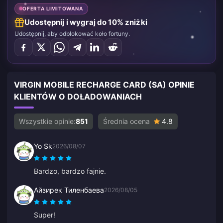
OFERTA LIMITOWANA
Udostępnij i wygraj do 10% zniżki
Udostępnij, aby odblokować koło fortuny.
VIRGIN MOBILE RECHARGE CARD (SA) OPINIE
KLIENTÓW O DOŁADOWANIACH
Wszystkie opinie:
851
Średnia ocena
4.8
Yo Sk
2026/08/07
Bardzo, bardzo fajnie.
Айзирек Тиленбаева
2026/08/05
Super!