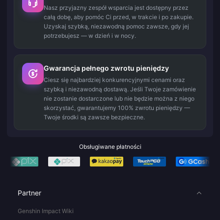
Nasz przyjazny zespół wsparcia jest dostępny przez
całą dobę, aby pomóc Ci przed, w trakcie i po zakupie.
Uzyskaj szybką, niezawodną pomoc zawsze, gdy jej
potrzebujesz — w dzień i w nocy.
Gwarancja pełnego zwrotu pieniędzy
Ciesz się najbardziej konkurencyjnymi cenami oraz
szybką i niezawodną dostawą. Jeśli Twoje zamówienie
nie zostanie dostarczone lub nie będzie można z niego
skorzystać, gwarantujemy 100% zwrotu pieniędzy —
Twoje środki są zawsze bezpieczne.
Obsługiwane płatności
Partner
Genshin Impact Wiki