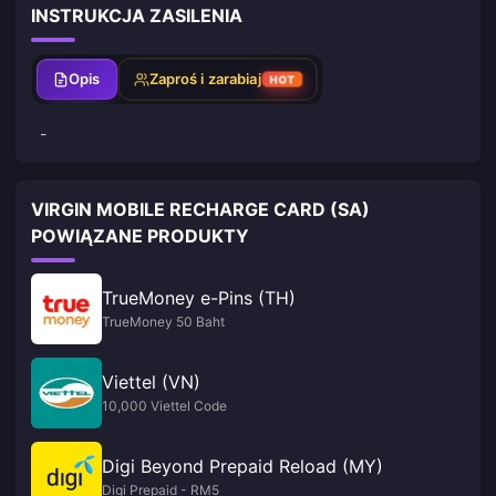
INSTRUKCJA ZASILENIA
Opis
Zaproś i zarabiaj
HOT
-
VIRGIN MOBILE RECHARGE CARD (SA)
POWIĄZANE PRODUKTY
TrueMoney e-Pins (TH)
TrueMoney 50 Baht
Viettel (VN)
10,000 Viettel Code
Digi Beyond Prepaid Reload (MY)
Digi Prepaid - RM5