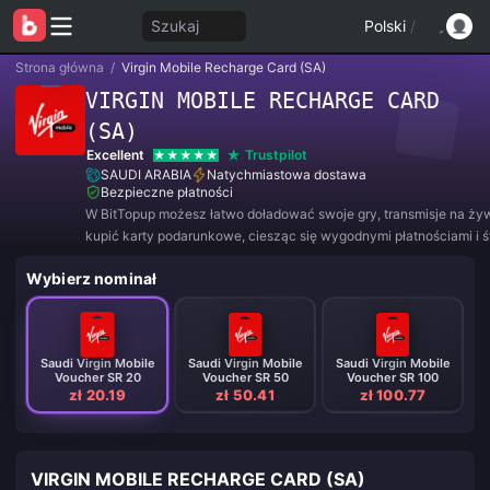
Szukaj
Polski
/
Strona główna
/
Virgin Mobile Recharge Card (SA)
VIRGIN MOBILE RECHARGE CARD
(SA)
Excellent
Trustpilot
SAUDI ARABIA
Natychmiastowa dostawa
Bezpieczne płatności
W BitTopup możesz łatwo doładować swoje gry, transmisje na ży
kupić karty podarunkowe, ciesząc się wygodnymi płatnościami i 
rabatami!
Wybierz nominał
Saudi Virgin Mobile
Saudi Virgin Mobile
Saudi Virgin Mobile
Voucher SR 20
Voucher SR 50
Voucher SR 100
zł 20.19
zł 50.41
zł 100.77
VIRGIN MOBILE RECHARGE CARD (SA)