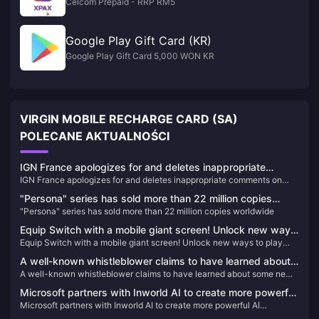
Celcom Prepaid - RRP RM5
Google Play Gift Card (KR)
Google Play Gift Card 5,000 WON KR
VIRGIN MOBILE RECHARGE CARD (SA)
POLECANE AKTUALNOŚCI
IGN France apologizes for and deletes inappropriate
IGN France apologizes for and deletes inappropriate comments on
comments on "Black Myth: Wukong"
"Black Myth: Wukong"
"Persona" series has sold more than 22 million copies
"Persona" series has sold more than 22 million copies worldwide
worldwide
Equip Switch with a mobile giant screen! Unlock new ways
Equip Switch with a mobile giant screen! Unlock new ways to play
to play with handheld devices, in-depth experience with
with handheld devices, in-depth experience with Thunderbird Air 2
Thunderbird Air 2 smart AR glasses
A well-known whistleblower claims to have learned about
smart AR glasses
A well-known whistleblower claims to have learned about some news
some news about the new "Battlefield" game, and relevant
about the new "Battlefield" game, and relevant information may be
information may be released in the future.
Microsoft partners with Inworld AI to create more powerful
released in the future.
Microsoft partners with Inworld AI to create more powerful AI
AI development tools for Xbox
development tools for Xbox