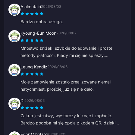
A almutairi
2026/08/08
Bardzo dobra usługa.
Kyoung-Eun Moon
2026/08/07
Mnóstwo zniżek, szybkie doładowanie i proste
metody płatności. Kiedy mi się nie spieszy,
doładowuję po trochu, jakbym oszczędzał. Świetne
Leung Kendlz
2026/08/06
do doładowywania diamentów, poleciłem już kilku
znajomym.
Moje zamówienie zostało zrealizowane niemal
natychmiast, prościej już się nie dało.
Di
2026/08/06
Zakup jest łatwy, wystarczy kliknąć i zapłacić.
Bardzo podoba mi się opcja z kodem QR, dzięki
czemu nie trzeba podpinać banku.
Egor Miholap
2026/08/05