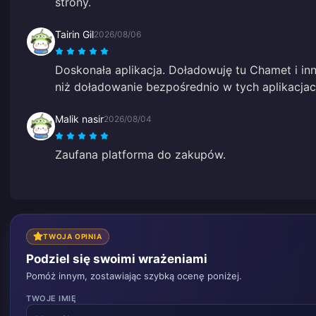
strony.
Tairin Gil
2026/08/06
Doskonała aplikacja. Doładowuję tu Chamet i inne
niż doładowanie bezpośrednio w tych aplikacjac
Malik nasir
2026/08/04
Zaufana platforma do zakupów.
TWOJA OPINIA
Podziel się swoimi wrażeniami
Pomóż innym, zostawiając szybką ocenę poniżej.
TWOJE IMIĘ