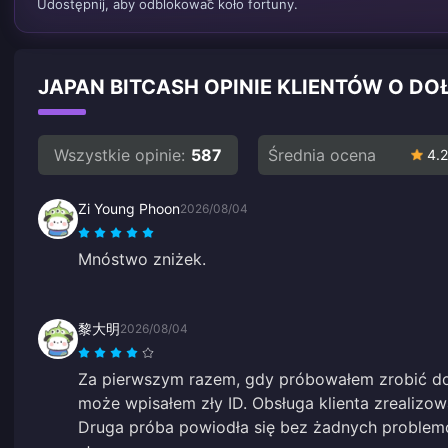
Udostępnij, aby odblokować koło fortuny.
JAPAN BITCASH OPINIE KLIENTÓW O D
Wszystkie opinie:
587
Średnia ocena
4.2
Zi Young Phoon
2026/08/04
Mnóstwo zniżek.
黎大明
2026/08/04
Za pierwszym razem, gdy próbowałem zrobić doł
może wpisałem zły ID. Obsługa klienta zrealizow
Druga próba powiodła się bez żadnych problemó