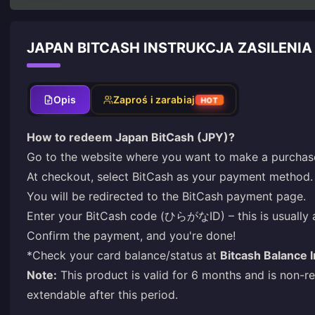
JAPAN BITCASH INSTRUKCJA ZASILENIA
Opis
Zaproś i zarabiaj
HOT
How to redeem Japan BitCash (JPY)?
Go to the website where you want to make a purchase
At checkout, select BitCash as your payment method.
You will be redirected to the BitCash payment page.
Enter your BitCash code (ひらがなID) – this is usually a
Confirm the payment, and you're done!
*Check your card balance/status at
Bitcash Balance I
Note:
This product is valid for 6 months and is non-r
extendable after this period.