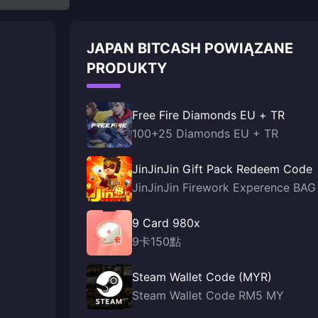
JAPAN BITCASH POWIĄZANE
PRODUKTY
Free Fire Diamonds EU + TR
100+25 Diamonds EU + TR
JinJinJin Gift Pack Redeem Code
JinJinJin Firework Experence BAG
9 Card 980x
9卡150點
Steam Wallet Code (MYR)
Steam Wallet Code RM5 MY