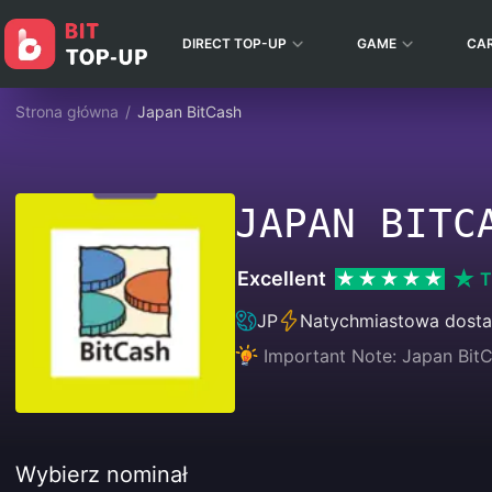
DIRECT TOP-UP
GAME
CA
Strona główna
/
Japan BitCash
JAPAN BITC
Excellent
T
JP
Natychmiastowa dost
Important Note: Japan Bit
Wybierz nominał