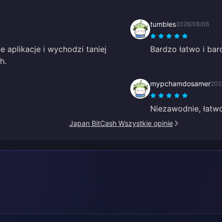
tumbles
2026/08/06
 aplikacje i wychodzi taniej
Bardzo łatwo i bar
h.
mypchamdosamer
202
Niezawodnie, łatwo
Japan BitCash Wszystkie opinie