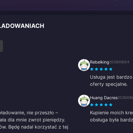
OŁADOWANIACH
Rebelking
2026/08/04
Usługa jest bardzo
oferty specjalne.
Huang Dacres
2026/08
adowanie, nie przeszło –
Kupienie moich kre
ała dla mnie zwrot pieniędzy.
obsługa była bardz
w. Będę nadal korzystać z tej