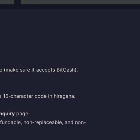
 (make sure it accepts BitCash).
 16-character code in hiragana.
nquiry
page
efundable, non-replaceable, and non-