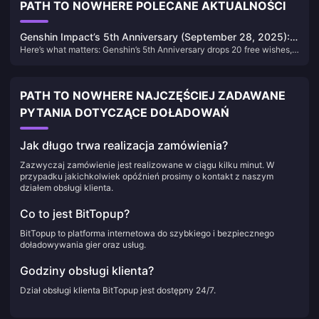
PATH TO NOWHERE POLECANE AKTUALNOŚCI
Genshin Impact’s 5th Anniversary (September 28, 2025):
Here’s what matters: Genshin’s 5th Anniversary drops 20 free wishes,
Your Complete Guide to Free Stuff and Smart Strategy
lets you pick any 5-star from an expanded roster, and—finally—resets
those first-time purchase bonuses. All happening during Version 6.0.
PATH TO NOWHERE NAJCZĘŚCIEJ ZADAWANE
PYTANIA DOTYCZĄCE DOŁADOWAŃ
Jak długo trwa realizacja zamówienia?
Zazwyczaj zamówienie jest realizowane w ciągu kilku minut. W
przypadku jakichkolwiek opóźnień prosimy o kontakt z naszym
działem obsługi klienta.
Co to jest BitTopup?
BitTopup to platforma internetowa do szybkiego i bezpiecznego
doładowywania gier oraz usług.
Godziny obsługi klienta?
Dział obsługi klienta BitTopup jest dostępny 24/7.