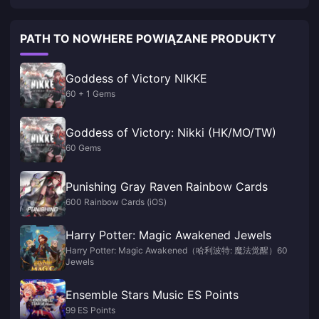
PATH TO NOWHERE POWIĄZANE PRODUKTY
Goddess of Victory NIKKE
60 + 1 Gems
Goddess of Victory: Nikki (HK/MO/TW)
60 Gems
Punishing Gray Raven Rainbow Cards
600 Rainbow Cards (iOS)
Harry Potter: Magic Awakened Jewels
Harry Potter: Magic Awakened（哈利波特: 魔法觉醒）60
Jewels
Ensemble Stars Music ES Points
99 ES Points