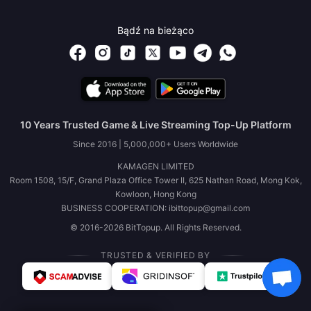
Bądź na bieżąco
10 Years Trusted Game & Live Streaming Top-Up Platform
Since 2016 | 5,000,000+ Users Worldwide
KAMAGEN LIMITED
Room 1508, 15/F, Grand Plaza Office Tower II, 625 Nathan Road, Mong Kok,
Kowloon, Hong Kong
BUSINESS COOPERATION: ibittopup@gmail.com
© 2016-2026 BitTopup. All Rights Reserved.
TRUSTED & VERIFIED BY