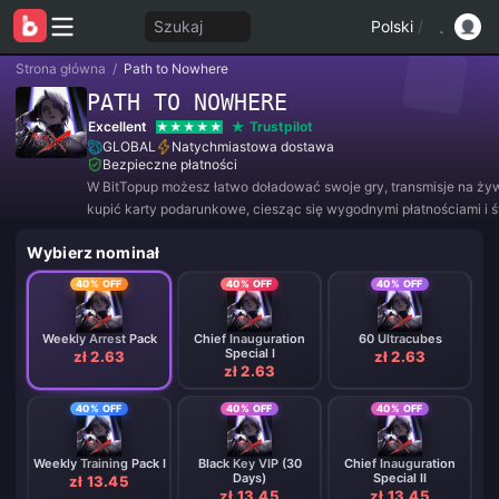
Szukaj
Polski
/
Strona główna
/
Path to Nowhere
PATH TO NOWHERE
Excellent
Trustpilot
GLOBAL
Natychmiastowa dostawa
Bezpieczne płatności
W BitTopup możesz łatwo doładować swoje gry, transmisje na ży
kupić karty podarunkowe, ciesząc się wygodnymi płatnościami i 
rabatami!
Wybierz nominał
40% OFF
40% OFF
40% OFF
Weekly Arrest Pack
Chief Inauguration
60 Ultracubes
Special I
zł 2.63
zł 2.63
zł 2.63
40% OFF
40% OFF
40% OFF
Weekly Training Pack I
Black Key VIP (30
Chief Inauguration
Days)
Special II
zł 13.45
zł 13.45
zł 13.45