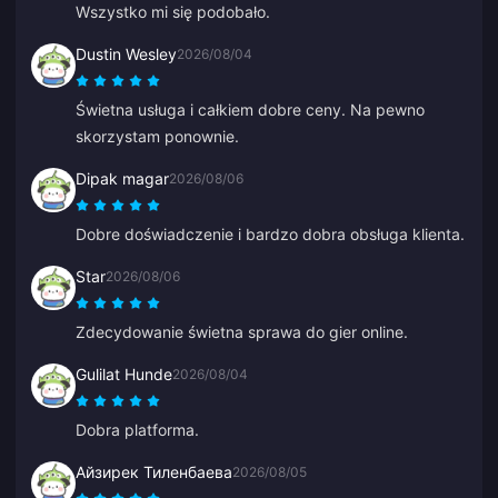
Wszystko mi się podobało.
Dustin Wesley
2026/08/04
Świetna usługa i całkiem dobre ceny. Na pewno
skorzystam ponownie.
Dipak magar
2026/08/06
Dobre doświadczenie i bardzo dobra obsługa klienta.
Star
2026/08/06
Zdecydowanie świetna sprawa do gier online.
Gulilat Hunde
2026/08/04
Dobra platforma.
Айзирек Тиленбаева
2026/08/05