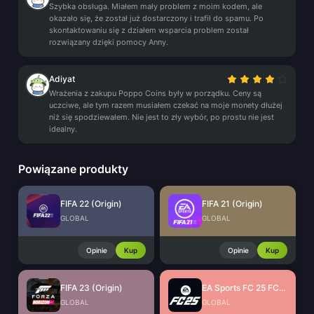
Szybka obsługa. Miałem mały problem z moim kodem, ale
okazało się, że został już dostarczony i trafił do spamu. Po
skontaktowaniu się z działem wsparcia problem został
rozwiązany dzięki pomocy Anny.
Adiyat
Wrażenia z zakupu Poppo Coins były w porządku. Ceny są
uczciwe, ale tym razem musiałem czekać na moje monety dłużej
niż się spodziewałem. Nie jest to zły wybór, po prostu nie jest
idealny.
Powiązane produkty
FIFA 22 (Origin)
FIFA 21 (Origin)
GLOBAL
GLOBAL
Opinie
Kup
Opinie
Kup
FIFA 23 (Origin)
EA Sports FC 25 FC Points (EA App)
GLOBAL
GLOBAL