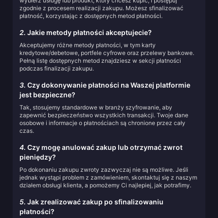
wybierz usługę lub produkt, który chcesz kupić, i postępuj
zgodnie z procesem realizacji zakupu. Możesz sfinalizować
płatność, korzystając z dostępnych metod płatności.
2.
Jakie metody płatności akceptujecie?
Akceptujemy różne metody płatności, w tym karty
kredytowe/debetowe, portfele cyfrowe oraz przelewy bankowe.
Pełną listę dostępnych metod znajdziesz w sekcji płatności
podczas finalizacji zakupu.
3.
Czy dokonywanie płatności na Waszej platformie
jest bezpieczne?
Tak, stosujemy standardowe w branży szyfrowanie, aby
zapewnić bezpieczeństwo wszystkich transakcji. Twoje dane
osobowe i informacje o płatnościach są chronione przez cały
czas.
4.
Czy mogę anulować zakup lub otrzymać zwrot
pieniędzy?
Po dokonaniu zakupu zwroty zazwyczaj nie są możliwe. Jeśli
jednak wystąpi problem z zamówieniem, skontaktuj się z naszym
działem obsługi klienta, a pomożemy Ci najlepiej, jak potrafimy.
5.
Jak zrealizować zakup po sfinalizowaniu
płatności?