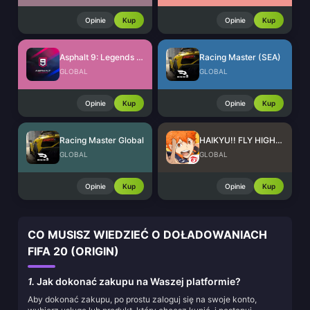
Opinie
Kup
Opinie
Kup
Asphalt 9: Legends Tokens
Racing Master (SEA)
GLOBAL
GLOBAL
Opinie
Kup
Opinie
Kup
Racing Master Global
HAIKYU!! FLY HIGH SEA Top Up
GLOBAL
GLOBAL
Opinie
Kup
Opinie
Kup
CO MUSISZ WIEDZIEĆ O DOŁADOWANIACH
FIFA 20 (ORIGIN)
1.
Jak dokonać zakupu na Waszej platformie?
Aby dokonać zakupu, po prostu zaloguj się na swoje konto,