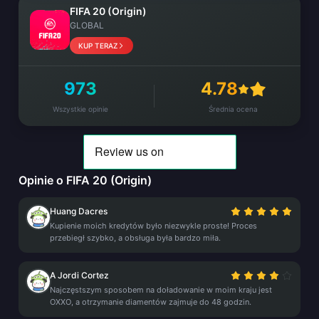
FIFA 20 (Origin)
GLOBAL
KUP TERAZ
973
4.78
Wszystkie opinie
Średnia ocena
Opinie o FIFA 20 (Origin)
Huang Dacres
Kupienie moich kredytów było niezwykle proste! Proces
przebiegł szybko, a obsługa była bardzo miła.
A Jordi Cortez
Najczęstszym sposobem na doładowanie w moim kraju jest
OXXO, a otrzymanie diamentów zajmuje do 48 godzin.