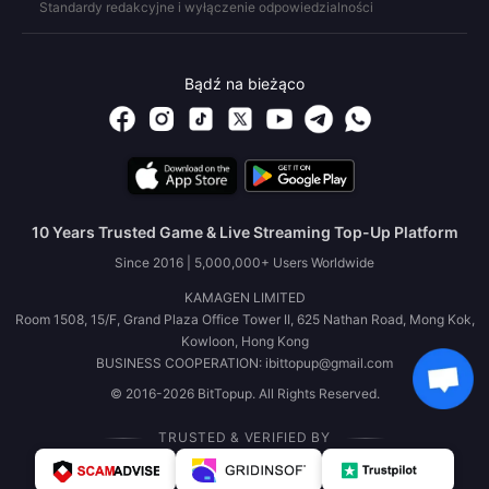
Standardy redakcyjne i wyłączenie odpowiedzialności
Bądź na bieżąco
10 Years Trusted Game & Live Streaming Top-Up Platform
Since 2016 | 5,000,000+ Users Worldwide
KAMAGEN LIMITED
Room 1508, 15/F, Grand Plaza Office Tower II, 625 Nathan Road, Mong Kok,
Kowloon, Hong Kong
BUSINESS COOPERATION: ibittopup@gmail.com
© 2016-2026 BitTopup. All Rights Reserved.
TRUSTED & VERIFIED BY