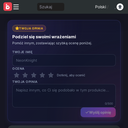
Szukaj
Polski
/
TWOJA OPINIA
Podziel się swoimi wrażeniami
Pomóż innym, zostawiając szybką ocenę poniżej.
TWOJE IMIĘ
OCENA
Dotknij, aby ocenić
TWOJA OPINIA
0/500
Wyślij opinię