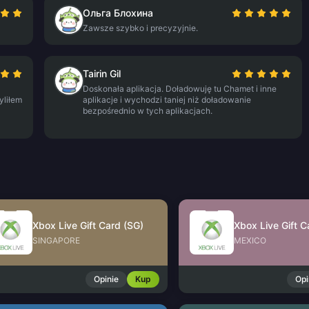
Ольга Блохина
Zawsze szybko i precyzyjnie.
Tairin Gil
Doskonała aplikacja. Doładowuję tu Chamet i inne
yliłem
aplikacje i wychodzi taniej niż doładowanie
bezpośrednio w tych aplikacjach.
Xbox Live Gift Card (SG)
Xbox Live Gift 
SINGAPORE
MEXICO
Opinie
Kup
Opi