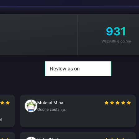
931
Wszystkie opinie
Muksal Mina
Godne zaufania.
ę!