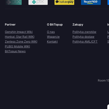
Partner
O BitTopup
Zakupy
I
Genshin Impact Wiki
O nas
Polityka zwrotów
U
Honkai: Star Rail WIKI
Wsparcie
Polityka dostaw
P
Zenless Zone Zero WIKI
Kontakt
Polityka AML/CFT
S
PUBG Mobile WIKI
BitTopup News
Room 15