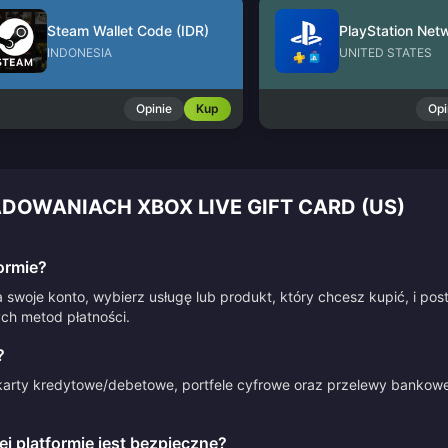
Steam Wallet Code (IDR)
INDONESIA
UNITED STATES
Opinie
Kup
Opi
DOWANIACH XBOX LIVE GIFT CARD (US)
ormie?
 swoje konto, wybierz usługę lub produkt, który chcesz kupić, i po
ych metod płatności.
?
arty kredytowe/debetowe, portfele cyfrowe oraz przelewy bankowe.
 platformie jest bezpieczne?