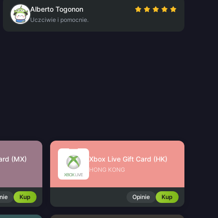
Alberto Togonon
Uczciwie i pomocnie.
Card (MX)
Xbox Live Gift Card (HK)
HONG KONG
nie
Kup
Opinie
Kup