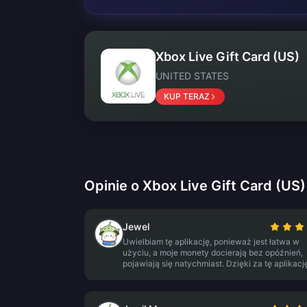
Xbox Live Gift Card (US)
UNITED STATES
KUP TERAZ
Opinie o Xbox Live Gift Card (US)
Jewel
Uwielbiam tę aplikację, ponieważ jest łatwa w
użyciu, a moje monety docierają bez opóźnień,
pojawiają się natychmiast. Dzięki za tę aplikacj