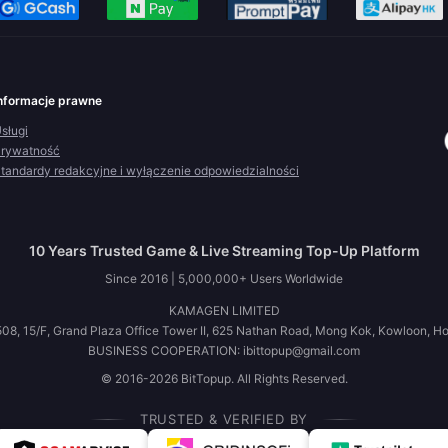
nformacje prawne
sługi
rywatność
tandardy redakcyjne i wyłączenie odpowiedzialności
10 Years Trusted Game & Live Streaming Top-Up Platform
Since 2016 | 5,000,000+ Users Worldwide
KAMAGEN LIMITED
08, 15/F, Grand Plaza Office Tower II, 625 Nathan Road, Mong Kok, Kowloon, H
BUSINESS COOPERATION: ibittopup@gmail.com
© 2016-2026 BitTopup. All Rights Reserved.
TRUSTED & VERIFIED BY