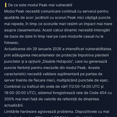
De ce este modul Peak mai vulnerabil
Modul Peak necesită comunicare continuă cu serverul pentru
ajustările de scor: jucătorii cu scoruri Peak mici câștigă puncte
mai repede, în timp ce scorurile mari resimt un impact mai mare
asupra clasamentului. Acest calcul dinamic necesită interogări
de baze de date în timp real pe care modurile casual nu le
folosesc.
Actualizarea din 29 ianuarie 2026 a intensificat vulnerabilitatea
prin adăugarea mecanismelor de protecție împotriva pierderii
punctelor și a opțiunii „Disable Hotspots”, care nu generează
puncte fierbinți pentru meciurile din modul Peak. Aceste
caracteristici necesită validare suplimentară pe partea de
server înainte de fiecare meci, multiplicând punctele de eșec.
Combinat cu traficul din orele de vârf (12:00-14:00 UTC și
18:00-20:00 UTC), sistemul înregistrează rate de Code 404 cu
300% mai mari față de valorile de referință de dinaintea
actualizării.
Limitările hardware agravează problema. Dispozitivele cu mai