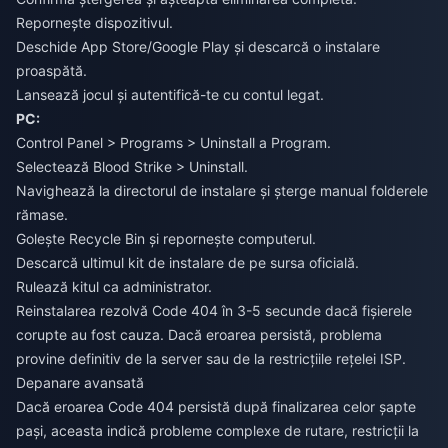
Repornește dispozitivul.
Deschide App Store/Google Play și descarcă o instalare
proaspătă.
Lansează jocul și autentifică-te cu contul legat.
PC:
Control Panel > Programs > Uninstall a Program.
Selectează Blood Strike > Uninstall.
Navighează la directorul de instalare și șterge manual folderele
rămase.
Golește Recycle Bin și repornește computerul.
Descarcă ultimul kit de instalare de pe sursa oficială.
Rulează kitul ca administrator.
Reinstalarea rezolvă Code 404 în 3-5 secunde dacă fișierele
corupte au fost cauza. Dacă eroarea persistă, problema
provine definitiv de la server sau de la restricțiile rețelei ISP.
Depanare avansată
Dacă eroarea Code 404 persistă după finalizarea celor șapte
pași, aceasta indică probleme complexe de rutare, restricții la