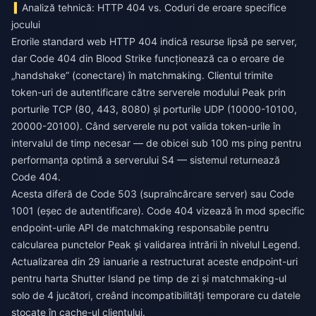
Analiză tehnică: HTTP 404 vs. Coduri de eroare specifice
jocului
Erorile standard web HTTP 404 indică resurse lipsă pe server,
dar Code 404 din Blood Strike funcționează ca o eroare de
„handshake” (conectare) în matchmaking. Clientul trimite
token-uri de autentificare către serverele modului Peak prin
porturile TCP (80, 443, 8080) și porturile UDP (10000-10100,
20000-20100). Când serverele nu pot valida token-urile în
intervalul de timp necesar — de obicei sub 100 ms ping pentru
performanța optimă a serverului S4 — sistemul returnează
Code 404.
Acesta diferă de Code 503 (supraîncărcare server) sau Code
1001 (eșec de autentificare). Code 404 vizează în mod specific
endpoint-urile API de matchmaking responsabile pentru
calcularea punctelor Peak și validarea intrării în nivelul Legend.
Actualizarea din 29 ianuarie a restructurat aceste endpoint-uri
pentru harta Shutter Island pe timp de zi și matchmaking-ul
solo de 4 jucători, creând incompatibilități temporare cu datele
stocate în cache-ul clientului.