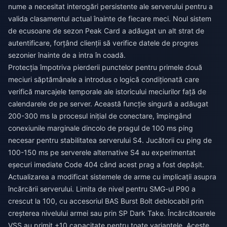
nume a necesitat interogări persistente ale serverului pentru a
valida clasamentul actual înainte de fiecare meci. Noul sistem
de ecusoane de sezon Peak Card a adăugat un alt strat de
autentificare, forțând clienții să verifice datele de progres
sezonier înainte de a intra în coadă.
Protecția împotriva pierderii punctelor pentru primele două
meciuri săptămânale a introdus o logică condiționată care
verifică marcajele temporale ale istoricului meciurilor față de
calendarele de pe server. Această funcție singură a adăugat
200-300 ms la procesul inițial de conectare, împingând
conexiunile marginale dincolo de pragul de 100 ms ping
necesar pentru stabilitatea serverului S4. Jucătorii cu ping de
100-150 ms pe serverele alternative S4 au experimentat
eșecuri imediate Code 404 când acest prag a fost depășit.
Actualizarea a modificat sistemele de arme cu implicații asupra
încărcării serverului. Limita de nivel pentru SMG-ul P90 a
crescut la 100, cu accesoriul BAS Burst Bolt deblocabil prin
creșterea nivelului armei sau prin SP Dark Take. Încărcătoarele
VSS au primit +10 capacitate pentru toate variantele. Aceste