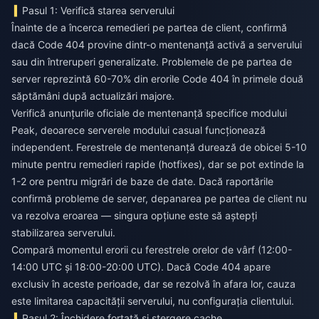
Pasul 1: Verifică starea serverului
Înainte de a încerca remedieri pe partea de client, confirmă
dacă Code 404 provine dintr-o mentenanță activă a serverului
sau din întreruperi generalizate. Problemele de pe partea de
server reprezintă 60-70% din erorile Code 404 în primele două
săptămâni după actualizări majore.
Verifică anunțurile oficiale de mentenanță specifice modului
Peak, deoarece serverele modului casual funcționează
independent. Ferestrele de mentenanță durează de obicei 5-10
minute pentru remedieri rapide (hotfixes), dar se pot extinde la
1-2 ore pentru migrări de baze de date. Dacă raportările
confirmă probleme de server, depanarea pe partea de client nu
va rezolva eroarea — singura opțiune este să aștepți
stabilizarea serverului.
Compară momentul erorii cu ferestrele orelor de vârf (12:00-
14:00 UTC și 18:00-20:00 UTC). Dacă Code 404 apare
exclusiv în aceste perioade, dar se rezolvă în afara lor, cauza
este limitarea capacității serverului, nu configurația clientului.
Pasul 2: Închidere forțată și ștergere cache