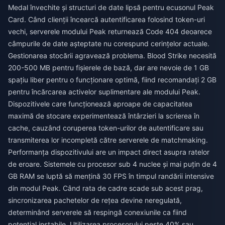
Medal învechite și structuri de date lipsă pentru ecusonul Peak
Card. Când clienții încearcă autentificarea folosind token-uri
vechi, serverele modului Peak returnează Code 404 deoarece
câmpurile de date așteptate nu corespund cerințelor actuale.
Gestionarea stocării agravează problema. Blood Strike necesită
200-500 MB pentru fișierele de bază, dar are nevoie de 1 GB
spațiu liber pentru o funcționare optimă, fiind recomandați 2 GB
pentru încărcarea activelor suplimentare ale modului Peak.
Dispozitivele care funcționează aproape de capacitatea
maximă de stocare experimentează întârzieri la scrierea în
cache, cauzând coruperea token-urilor de autentificare sau
transmiterea lor incompletă către serverele de matchmaking.
Performanța dispozitivului are un impact direct asupra ratelor
de eroare. Sistemele cu procesor sub 4 nuclee și mai puțin de 4
GB RAM se luptă să mențină 30 FPS în timpul randării intensive
din modul Peak. Când rata de cadre scade sub acest prag,
sincronizarea pachetelor de rețea devine neregulată,
determinând serverele să respingă conexiunile ca fiind
potențial instabile. Utilizarea procesorului peste 40% sau