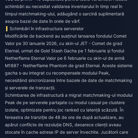
schimbări au necesitat validarea inventarului în timp real în
timpul matchmaking-ului, adăugând o sarcină suplimentară
asupra bazei de date în orele de vârf.
Schimbări în infrastructura serverelor
Modificările de backend au susținut lansarea fondului Comet
Valor pe 30 ianuarie 2026, cu skin-ul JET - Comet de grad
Eternal, urmat de Gold Stash Gacha pe 1 februarie și fondul
Netherflame Eternal Valor pe 6 februarie cu skin-ul de armă
M1887 - Netherflame Phantom de grad Eternal. Aceste sisteme
gacha s-au integrat cu recompensele modului Peak,
necesitând sincronizarea între bazele de date de matchmaking
și serverele de tranzacții.
Schimbarea de infrastructură a migrat matchmaking-ul modului
Peak de pe serverele partajate cu modul casual pe clustere
izolate, optimizate pentru joc ranked cu latență scăzută. În
fereastra de tranziție de 48 de ore de după actualizare, au
apărut conflicte de rezoluție DNS, deoarece clienții aveau
stocate în cache adrese IP de server învechite. Jucătorii care