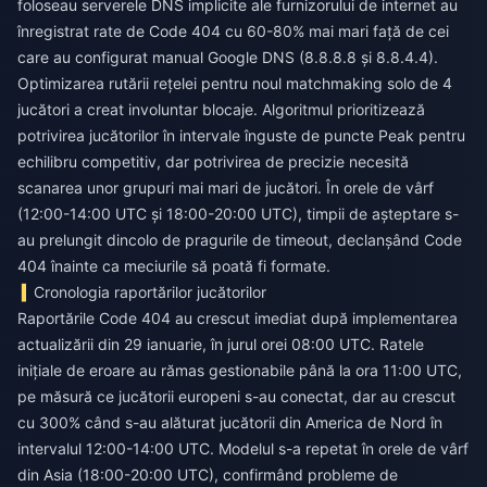
foloseau serverele DNS implicite ale furnizorului de internet au
înregistrat rate de Code 404 cu 60-80% mai mari față de cei
care au configurat manual Google DNS (8.8.8.8 și 8.8.4.4).
Optimizarea rutării rețelei pentru noul matchmaking solo de 4
jucători a creat involuntar blocaje. Algoritmul prioritizează
potrivirea jucătorilor în intervale înguste de puncte Peak pentru
echilibru competitiv, dar potrivirea de precizie necesită
scanarea unor grupuri mai mari de jucători. În orele de vârf
(12:00-14:00 UTC și 18:00-20:00 UTC), timpii de așteptare s-
au prelungit dincolo de pragurile de timeout, declanșând Code
404 înainte ca meciurile să poată fi formate.
Cronologia raportărilor jucătorilor
Raportările Code 404 au crescut imediat după implementarea
actualizării din 29 ianuarie, în jurul orei 08:00 UTC. Ratele
inițiale de eroare au rămas gestionabile până la ora 11:00 UTC,
pe măsură ce jucătorii europeni s-au conectat, dar au crescut
cu 300% când s-au alăturat jucătorii din America de Nord în
intervalul 12:00-14:00 UTC. Modelul s-a repetat în orele de vârf
din Asia (18:00-20:00 UTC), confirmând probleme de