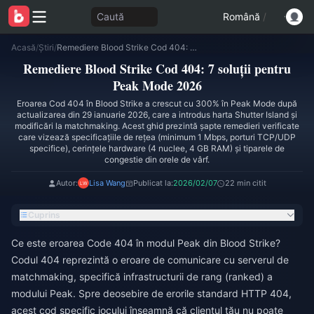
Caută
Română
/
Acasă
/
Știri
/
Remediere Blood Strike Cod 404: 7 soluții pentru Peak Mode 2026
Remediere Blood Strike Cod 404: 7 soluții pentru
Peak Mode 2026
Eroarea Cod 404 în Blood Strike a crescut cu 300% în Peak Mode după
actualizarea din 29 ianuarie 2026, care a introdus harta Shutter Island și
modificări la matchmaking. Acest ghid prezintă șapte remedieri verificate
care vizează specificațiile de rețea (minimum 1 Mbps, porturi TCP/UDP
specifice), cerințele hardware (4 nuclee, 4 GB RAM) și tiparele de
congestie din orele de vârf.
Autor:
Lisa Wang
Publicat la:
2026/02/07
22 min citit
Cuprins
Ce este eroarea Code 404 în modul Peak din Blood Strike?
Codul 404 reprezintă o eroare de comunicare cu serverul de
matchmaking, specifică infrastructurii de rang (ranked) a
modului Peak. Spre deosebire de erorile standard HTTP 404,
acest cod specific jocului înseamnă că clientul tău nu poate