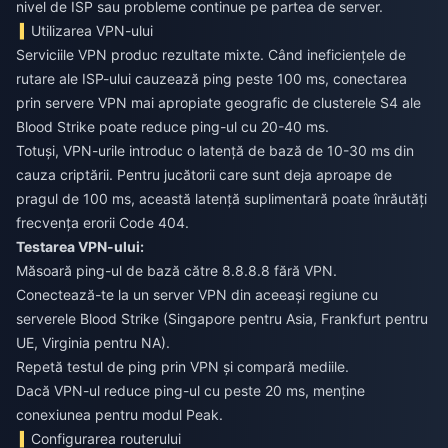
nivel de ISP sau probleme continue pe partea de server.
Utilizarea VPN-ului
Serviciile VPN produc rezultate mixte. Când ineficiențele de
rutare ale ISP-ului cauzează ping peste 100 ms, conectarea
prin servere VPN mai apropiate geografic de clusterele S4 ale
Blood Strike poate reduce ping-ul cu 20-40 ms.
Totuși, VPN-urile introduc o latență de bază de 10-30 ms din
cauza criptării. Pentru jucătorii care sunt deja aproape de
pragul de 100 ms, această latență suplimentară poate înrăutăți
frecvența erorii Code 404.
Testarea VPN-ului:
Măsoară ping-ul de bază către 8.8.8.8 fără VPN.
Conectează-te la un server VPN din aceeași regiune cu
serverele Blood Strike (Singapore pentru Asia, Frankfurt pentru
UE, Virginia pentru NA).
Repetă testul de ping prin VPN și compară mediile.
Dacă VPN-ul reduce ping-ul cu peste 20 ms, menține
conexiunea pentru modul Peak.
Configurarea routerului