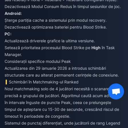
Dezactivează Modul Consum Redus în timpul sesiunilor de joc.
Android:
Șterge partiția cache a sistemului prin modul recovery.
Dezactivează optimizarea bateriei pentru Blood Strike.
PC:
Actualizează driverele grafice la ultima versiune.
Setează prioritatea procesului Blood Strike pe
High
în Task
Manager.
Considerații specifice modului Peak
Actualizarea din 29 ianuarie 2026 a introdus schimbări
structurale care au alterat permanent cerințele de conexiune.
Schimbări în Matchmaking-ul Ranked
Noul matchmaking solo de 4 jucători necesită o scanare mai
precisă a grupului de jucători. Algoritmul caută acum adversari
în intervale înguste de puncte Peak, ceea ce prelungește
timpul de așteptare cu 15-30 de secunde, crescând riscul de
timeout în perioadele de congestie.
Sistemul de punctaj diferențiat, unde jucătorii de rang Legend