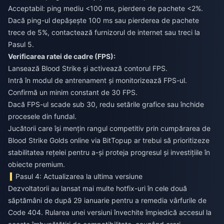
Acceptabil: ping mediu <100 ms, pierdere de pachete <2%.
Dacă ping-ul depășește 100 ms sau pierderea de pachete
trece de 5%, contactează furnizorul de internet sau treci la
Pasul 5.
Verificarea ratei de cadre (FPS):
Lansează Blood Strike și activează contorul FPS.
Intră în modul de antrenament și monitorizează FPS-ul.
Confirmă un minim constant de 30 FPS.
Dacă FPS-ul scade sub 30, redu setările grafice sau închide
procesele din fundal.
Jucătorii care își mențin rangul competitiv prin
cumpărarea de
Blood Strike Golds online
via BitTopup ar trebui să prioritizeze
stabilitatea rețelei pentru a-și proteja progresul și investițiile în
obiecte premium.
Pasul 4: Actualizarea la ultima versiune
Dezvoltatorii au lansat mai multe hotfix-uri în cele două
săptămâni de după 29 ianuarie pentru a remedia vârfurile de
Code 404. Rularea unei versiuni învechite împiedică accesul la