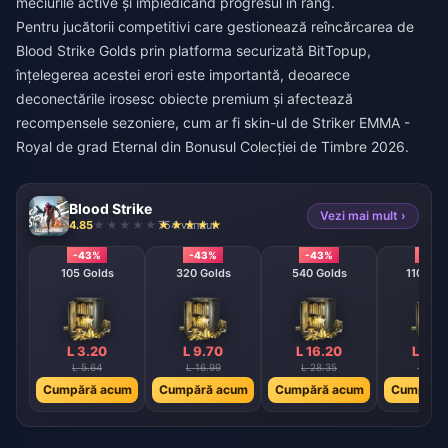
meciurile active și împiedicând progresul în rang.
Pentru jucătorii competitivi care gestionează
reîncărcarea de
Blood Strike Golds
prin platforma securizată BitTopup,
înțelegerea acestei erori este importantă, deoarece
deconectările irosesc obiecte premium și afectează
recompensele sezoniere, cum ar fi skin-ul de Striker EMMA -
Royal de grad Eternal din Bonusul Colecției de Timbre 2026.
Blood Strike
Vezi mai mult ›
4.85
754 vândut
-43%
-43%
-43%
-43
105 Golds
320 Golds
540 Golds
1100 Go
L 3.20
L 9.70
L 16.20
L 32.
L 5.64
L 16.99
L 28.35
L 56.7
Cumpără acum
Cumpără acum
Cumpără acum
Cumpără