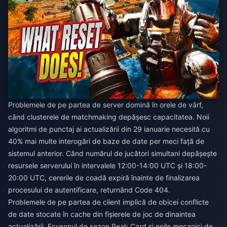
Problemele de pe partea de server domină în orele de vârf,
când clusterele de matchmaking depășesc capacitatea. Noii
algoritmi de punctaj ai actualizării din 29 ianuarie necesită cu
40% mai multe interogări de baze de date per meci față de
sistemul anterior. Când numărul de jucători simultani depășește
resursele serverului în intervalele 12:00-14:00 UTC și 18:00-
20:00 UTC, cererile de coadă expiră înainte de finalizarea
procesului de autentificare, returnând Code 404.
Problemele de pe partea de client implică de obicei conflicte
de date stocate în cache din fișierele de joc de dinaintea
actualizării. Ecusonul de sezon Peak Card și noile mecanici de