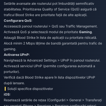
Setările avansate ale routerului pot îmbunătăți semnificativ
stabilitatea. Prioritizarea Quality of Service (QoS) asigură că
traficul Blood Strike are prioritate față de alte aplicații.
Configurare QoS:
Accesează panoul routerului > QoS sau Traffic Management.
Activează QoS și selectează modul de prioritate
Gaming
.
Adaugă Blood Strike în lista de aplicații cu prioritate ridicată.
Alocă minim 2 Mbps lățime de bandă garantată pentru trafic de
gaming.
Activarea UPnP:
Navighează la Advanced Settings > UPnP în panoul routerului.
Activează serviciul UPnP (permite configurarea automată a
porturilor).
Verifică dacă Blood Strike apare în lista dispozitivelor UPnP
după lansare.
Soluții specifice dispozitivelor
iOS:
Resetează setările de rețea (Configurări > General > Transferați
sau resetați iPhone > Resetare > Resetare configurări rețea).