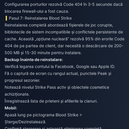
Configurarea porturilor rezolvă Code 404 în 3-5 secunde dacă
blocarea firewall-ului a fost cauza.
Pasul 7: Reinstalarea Blood Strike
Reinstalarea completă abordează fișierele de joc corupte,
bibliotecile de sistem incompatibile și conflictele persistente de
cache. Această „opțiune nucleară” rezolvă 95% din erorile Code
404 de pe partea de client, dar necesită o descărcare de 200-
500 MB și 15-30 minute pentru instalare.
Backup înainte de reinstalare:
Verifică legarea contului la Facebook, Google sau Apple ID.
Fă o captură de ecran cu rangul actual, punctele Peak și
progresul sezonier.
Notează nivelul Strike Pass activ și obiectele cosmetice
achiziționate.
Înregistrează lista de prieteni și afilierile la clanuri.
Mobil:
Apasă lung pe pictograma Blood Strike >
Șterge/Dezinstalează.
Confirmă ștergerea și așteaptă eliminarea completă.