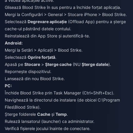
a vedea aplicațiile active.
Glisează Blood Strike în sus pentru a închide forțat aplicația.
Mergi la Configurări > General > Stocare iPhone > Blood Strike.
Selectează
Degrevare aplicație
(Offload App) pentru a șterge
cache-ul păstrând datele contului.
Reinstalează din App Store și autentifică-te.
Android:
Mergi la Setări > Aplicații > Blood Strike.
Selectează
Oprire forțată
.
Apasă pe
Stocare
>
Șterge cache
(NU
Șterge datele
).
Repornește dispozitivul.
Lansează din nou Blood Strike.
PC:
Închide Blood Strike prin Task Manager (Ctrl+Shift+Esc).
Navighează la directorul de instalare (de obicei C:\Program
Files\Blood Strike).
Șterge folderele
Cache
și
Temp
.
Rulează lansatorul (launcher) ca administrator.
Verifică fișierele jocului înainte de conectare.