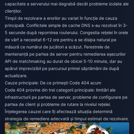
capacitate a serverului mai degrabă decât probleme izolate ale
clienților.
Timpii de rezolvare a erorilor au variat în funcție de cauza
principală. Conflictele simple de cache DNS s-au rezolvat în 3-
5 secunde după repornirea routerului. Congestia rețelei în orele
de vârf a necesitat 6-12 ore pentru a se disipa natural pe
măsură ce numărul de jucători a scăzut. Ferestrele de
mentenanță pe partea de server pentru remedierea eșecurilor
API de matchmaking au durat de obicei 5-10 minute, dar au
apărut imprevizibil pe parcursul primei săptămâni de după
actualizare.
Cauze principale: De ce primești Code 404 acum
Code 404 provine din trei categorii principale: limitări ale
infrastructurii pe partea de server, probleme de configurare pe
partea de client și probleme de rutare la nivelul rețelei.
Înțelegerea cauzei care îți afectează situația determină
strategia de remediere adecvată și timpul estimat de rezolvare.