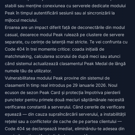
stabili sau menține conexiunea cu serverele dedicate modului
Peak în timpul autentificării sesiunii sau al sincronizării la
mijlocul meciului.
Eroarea are un impact diferit față de deconectările din modul
casual, deoarece modul Peak rulează pe clustere de servere
separate, cu cerințe de latență mai stricte. Te vei confrunta cu
Code 404 în trei momente critice: coada inițială de
matchmaking, calcularea scorului de după meci sau atunci
când sistemul actualizează clasamentul Peak Medal de lângă
numele tău de utilizator.
Vulnerabilitatea modului Peak provine din sistemul de
clasament în timp real introdus pe 29 ianuarie 2026. Noul
ecuson de sezon Peak Card și protecția împotriva pierderii
punctelor pentru primele două meciuri săptămânale necesită
verificarea constantă a serverului. Când cererile de verificare
eșuează — din cauza supraîncărcării serverului, a instabilității
rețelei sau a conflictelor de cache de pe partea clientului —
Code 404 se declanșează imediat, eliminându-te adesea din