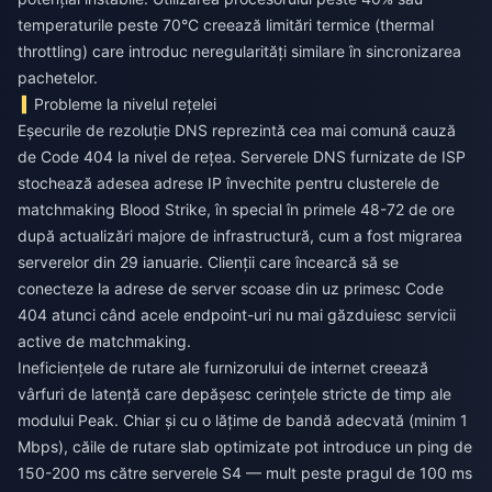
temperaturile peste 70°C creează limitări termice (thermal
throttling) care introduc neregularități similare în sincronizarea
pachetelor.
Probleme la nivelul rețelei
Eșecurile de rezoluție DNS reprezintă cea mai comună cauză
de Code 404 la nivel de rețea. Serverele DNS furnizate de ISP
stochează adesea adrese IP învechite pentru clusterele de
matchmaking Blood Strike, în special în primele 48-72 de ore
după actualizări majore de infrastructură, cum a fost migrarea
serverelor din 29 ianuarie. Clienții care încearcă să se
conecteze la adrese de server scoase din uz primesc Code
404 atunci când acele endpoint-uri nu mai găzduiesc servicii
active de matchmaking.
Ineficiențele de rutare ale furnizorului de internet creează
vârfuri de latență care depășesc cerințele stricte de timp ale
modului Peak. Chiar și cu o lățime de bandă adecvată (minim 1
Mbps), căile de rutare slab optimizate pot introduce un ping de
150-200 ms către serverele S4 — mult peste pragul de 100 ms