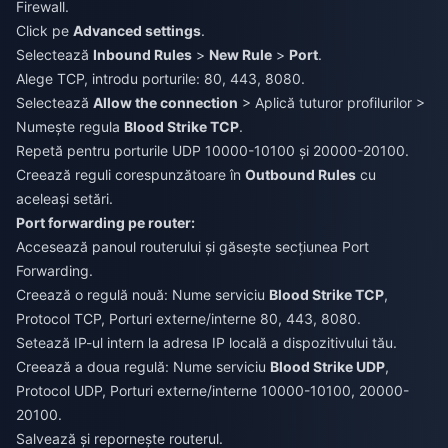
Firewall.
Click pe
Advanced settings
.
Selectează
Inbound Rules
>
New Rule
>
Port
.
Alege TCP, introdu porturile: 80, 443, 8080.
Selectează
Allow the connection
> Aplică tuturor profilurilor >
Numește regula
Blood Strike TCP
.
Repetă pentru porturile UDP 10000-10100 și 20000-20100.
Creează reguli corespunzătoare în
Outbound Rules
cu
aceleași setări.
Port forwarding pe router:
Accesează panoul routerului și găsește secțiunea Port
Forwarding.
Creează o regulă nouă: Nume serviciu
Blood Strike TCP
,
Protocol TCP, Porturi externe/interne 80, 443, 8080.
Setează IP-ul intern la adresa IP locală a dispozitivului tău.
Creează a doua regulă: Nume serviciu
Blood Strike UDP
,
Protocol UDP, Porturi externe/interne 10000-10100, 20000-
20100.
Salvează și repornește routerul.