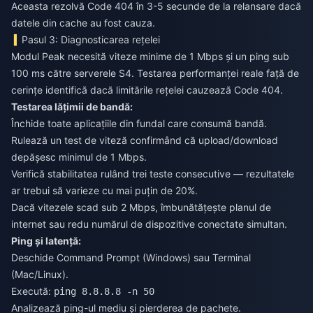
Aceasta rezolvă Code 404 în 3-5 secunde de la relansare dacă
datele din cache au fost cauza.
Pasul 3: Diagnosticarea rețelei
Modul Peak necesită viteze minime de 1 Mbps și un ping sub
100 ms către serverele S4. Testarea performanței reale față de
cerințe identifică dacă limitările rețelei cauzează Code 404.
Testarea lățimii de bandă:
Închide toate aplicațiile din fundal care consumă bandă.
Rulează un test de viteză confirmând că upload/download
depășesc minimul de 1 Mbps.
Verifică stabilitatea rulând trei teste consecutive — rezultatele
ar trebui să varieze cu mai puțin de 20%.
Dacă vitezele scad sub 2 Mbps, îmbunătățește planul de
internet sau redu numărul de dispozitive conectate simultan.
Ping și latență:
Deschide Command Prompt (Windows) sau Terminal
(Mac/Linux).
Execută:
ping 8.8.8.8 -n 50
Analizează ping-ul mediu și pierderea de pachete.