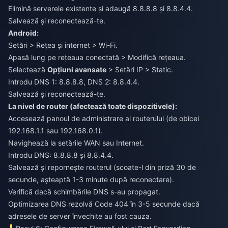
Elimină serverele existente și adaugă 8.8.8.8 și 8.8.4.4.
Salvează și reconectează-te.
Android:
Setări > Rețea și internet > Wi-Fi.
Apasă lung pe rețeaua conectată > Modifică rețeaua.
Selectează
Opțiuni avansate
> Setări IP > Static.
Introdu DNS 1: 8.8.8.8, DNS 2: 8.8.4.4.
Salvează și reconectează-te.
La nivel de router (afectează toate dispozitivele):
Accesează panoul de administrare al routerului (de obicei
192.168.1.1 sau 192.168.0.1).
Navighează la setările WAN sau Internet.
Introdu DNS: 8.8.8.8 și 8.8.4.4.
Salvează și repornește routerul (scoate-l din priză 30 de
secunde, așteaptă 1-3 minute după reconectare).
Verifică dacă schimbările DNS s-au propagat.
Optimizarea DNS rezolvă Code 404 în 3-5 secunde dacă
adresele de server învechite au fost cauza.