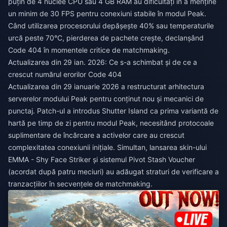
puțin de 4 nuclee CPU sau 4 GB RAM au dificultăți în a menține
un minim de 30 FPS pentru conexiuni stabile în modul Peak.
Când utilizarea procesorului depășește 40% sau temperaturile
urcă peste 70°C, pierderea de pachete crește, declanșând
Code 404 în momentele critice de matchmaking.
Actualizarea din 29 ian. 2026: Ce s-a schimbat și de ce a
crescut numărul erorilor Code 404
Actualizarea din 29 ianuarie 2026 a restructurat arhitectura
serverelor modului Peak pentru conținut nou și mecanici de
punctaj. Patch-ul a introdus Shutter Island ca prima variantă de
hartă pe timp de zi pentru modul Peak, necesitând protocoale
suplimentare de încărcare a activelor care au crescut
complexitatea conexiunii inițiale. Simultan, lansarea skin-ului
EMMA - Shy Face Striker și sistemul Pivot Stash Voucher
(acordat după patru meciuri) au adăugat straturi de verificare a
tranzacțiilor în secvențele de matchmaking.