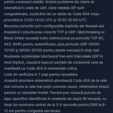
pentru conexiuni stabile. Aceste probleme de rutare se
intensifică în orele de vârf, când rețelele ISP sunt
congestionate, explicând de ce ratele de Code 404 cresc
previzibil la 12:00-14:00 UTC și 18:00-20:00 UTC.
Blocarea porturilor prin configurațiile implicite ale firewall-ului
împiedică comunicarea corectă TCP și UDP. Matchmaking-ul
Blood Strike necesită trafic bidirecțional pe porturile TCP 80,
443, 8080 pentru autentificare, plus porturile UDP 10000-
10100 și 20000-20100 pentru datele meciului în timp real.
Routerele rezidențiale blochează frecvent intervalele UDP în
mod implicit, cauzând eșecuri parțiale de conexiune care se
manifestă ca Code 404 în momentele critice.
Listă de verificare în 7 pași pentru remediere
Această abordare sistematică abordează Code 404 de la cele
mai comune la cele mai puțin comune cauze, minimizând timpul
pierdut cu remedieri inutile. Fiecare pas vizează puncte de
eșec specifice identificate în analizele de după 29 ianuarie, cu
timpi de rezolvare variind de la 3-5 secunde pentru DNS la 6-
12 ore pentru congestia serverului.