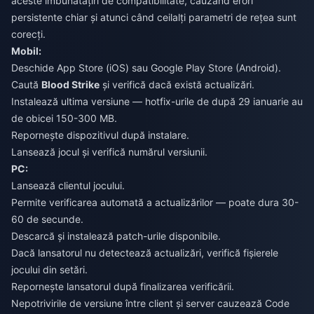
aceste îmbunătățiri de compatibilitate, cauzând erori
persistente chiar și atunci când ceilalți parametri de rețea sunt
corecți.
Mobil:
Deschide App Store (iOS) sau Google Play Store (Android).
Caută
Blood Strike
și verifică dacă există actualizări.
Instalează ultima versiune — hotfix-urile de după 29 ianuarie au
de obicei 150-300 MB.
Repornește dispozitivul după instalare.
Lansează jocul și verifică numărul versiunii.
PC:
Lansează clientul jocului.
Permite verificarea automată a actualizărilor — poate dura 30-
60 de secunde.
Descarcă și instalează patch-urile disponibile.
Dacă lansatorul nu detectează actualizări, verifică fișierele
jocului din setări.
Repornește lansatorul după finalizarea verificării.
Nepotrivirile de versiune între client și server cauzează Code