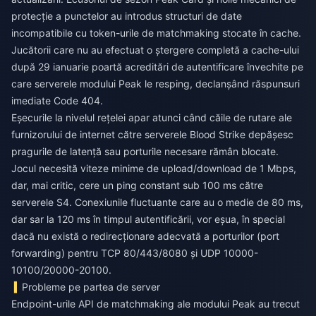
protecție a punctelor au introdus structuri de date
incompatibile cu token-urile de matchmaking stocate în cache.
Jucătorii care nu au efectuat o ștergere completă a cache-ului
după 29 ianuarie poartă acreditări de autentificare învechite pe
care serverele modului Peak le resping, declanșând răspunsuri
imediate Code 404.
Eșecurile la nivelul rețelei apar atunci când căile de rutare ale
furnizorului de internet către serverele Blood Strike depășesc
pragurile de latență sau porturile necesare rămân blocate.
Jocul necesită viteze minime de upload/download de 1 Mbps,
dar, mai critic, cere un ping constant sub 100 ms către
serverele S4. Conexiunile fluctuante care au o medie de 80 ms,
dar sar la 120 ms în timpul autentificării, vor eșua, în special
dacă nu există o redirecționare adecvată a porturilor (port
forwarding) pentru TCP 80/443/8080 și UDP 10000-
10100/20000-20100.
Probleme pe partea de server
Endpoint-urile API de matchmaking ale modului Peak au trecut