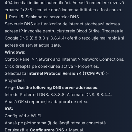
404 imediat în timpul autentificării. Această remediere rezolvă
eroarea în 3-5 secunde dacă incompatibilitatea a fost cauza.
Pasul 5: Schimbarea serverelor DNS
Serverele DNS ale furnizorilor de internet stochează adesea
adrese IP învechite pentru clusterele Blood Strike. Trecerea la
Google DNS (8.8.8.8 și 8.8.4.4) oferă o rezoluție mai rapidă și
adrese de server actualizate.
Windows:
Control Panel > Network and Internet > Network Connections.
Click dreapta pe conexiunea activă > Properties.
Selectează
Internet Protocol Version 4 (TCP/IPv4)
>
Properties.
Alege
Use the following DNS server addresses
.
Introdu Preferred DNS: 8.8.8.8, Alternate DNS: 8.8.4.4.
Apasă OK și repornește adaptorul de rețea.
iOS:
Configurări > Wi-Fi.
Apasă pe pictograma (i) de lângă rețeaua conectată.
Derulează la
Configurare DNS
> Manual.