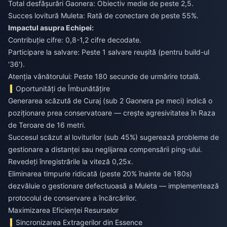
Total desfășurări Gaonera: Obiectiv medie de peste 2,5.
Succes lovitură Muleta: Rată de conectare de peste 55%.
Impactul asupra Echipei:
Contribuție cifre: 0,8-1,2 cifre decodate.
Participare la salvare: Peste 1 salvare reușită (pentru build-ul
'36').
Atenția vânătorului: Peste 180 secunde de urmărire totală.
Oportunități de Îmbunătățire
Generarea scăzută de Curaj (sub 2 Gaonera pe meci) indică o
poziționare prea conservatoare — crește agresivitatea în Raza
de Teroare de 16 metri.
Succesul scăzut al loviturilor (sub 45%) sugerează probleme de
gestionare a distanței sau neglijarea compensării ping-ului.
Revedeți înregistrările la viteză 0,25x.
Eliminarea timpurie ridicată (peste 20% înainte de 180s)
dezvăluie o gestionare defectuoasă a Muleta — implementează
protocolul de conservare a încărcărilor.
Maximizarea Eficienței Resurselor
Sincronizarea Extragerilor din Essence