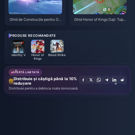
Ghid de Construcție pentru Od
Ghid Honor of Kings Daji: Top 1
ette: Cele mai bune arme, artef
0 Trucuri | August 2026
acte și echipe | August 2026
PRODUSE RECOMANDATE
Identity V
Honor of
Blood Strike
Kings
OFERTĂ LIMITATĂ
Distribuie și câștigă până la 10%
reducere
Distribuie pentru a debloca roata norocoasă.