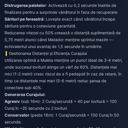
Distrugerea paletelor
: Activează cu 0,2 secunde înainte de
finalizare pentru a surprinde vânătorul în faza de recuperare.
Sărituri pe fereastră
: Lovește exact când vânătorul începe
săritura pentru o conexiune garantată.
Reducerea vitezei cu 50% creează o distanță suplimentară de
5,75 metri atunci când Matador menține sprintul maxim —
echivalentul unui avantaj de 1,5 secunde în urmărire.
Gestionarea Distanței și Eficiența Curajului
Utilizarea optimă a Muleta menține un punct ideal de 3-4 metri,
unde succesul loviturii atinge un vârf de 60%. Distanțele mai
mici (1-2 metri) cresc riscul de a fi pedepsit în caz de ratare, în
timp ce distanțele mai mari (5-6 metri) reduc șansa de
conectare sub 40%.
Generarea Curajului:
Agresiv
(sub 16m): 2 Curaj/secundă + 40 per lovitură = 100
Curaj în ~25 secunde cu 2 lovituri.
Conservator
(peste 16m): 1 Curaj/secundă = 100 Curaj în 50
secunde.