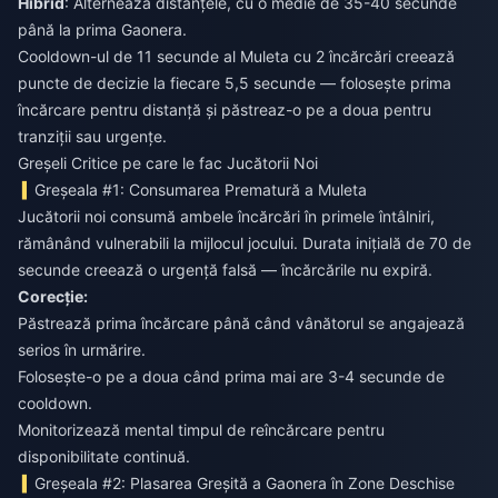
Hibrid
: Alternează distanțele, cu o medie de 35-40 secunde
până la prima Gaonera.
Cooldown-ul de 11 secunde al Muleta cu 2 încărcări creează
puncte de decizie la fiecare 5,5 secunde — folosește prima
încărcare pentru distanță și păstreaz-o pe a doua pentru
tranziții sau urgențe.
Greșeli Critice pe care le fac Jucătorii Noi
Greșeala #1: Consumarea Prematură a Muleta
Jucătorii noi consumă ambele încărcări în primele întâlniri,
rămânând vulnerabili la mijlocul jocului. Durata inițială de 70 de
secunde creează o urgență falsă — încărcările nu expiră.
Corecție:
Păstrează prima încărcare până când vânătorul se angajează
serios în urmărire.
Folosește-o pe a doua când prima mai are 3-4 secunde de
cooldown.
Monitorizează mental timpul de reîncărcare pentru
disponibilitate continuă.
Greșeala #2: Plasarea Greșită a Gaonera în Zone Deschise