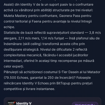
Assist) din Identity V de la un suport pasiv la o confruntare
activă cu vânătorul prin abilități structurate pe trei niveluri:
Muleta Mastery pentru confruntare, Gaonera Pass pentru
control teritorial și Faena pentru avantaje la nivelul întregii
echipe.
Statisticile de bază reflectă supraviețuitorii standard — 3,8 m/s
alergare, 2,11 m/s mers, 1,14 m/s furișat — însă plafonul său de
îndemânare (skill ceiling) transformă aceste cifre prin
desfășurare strategică. Nivelul de dificultate 2 reflectă
complexitatea mecanică, făcându-l accesibil jucătorilor
intermediari, oferind în același timp recompense pe măsură
celor experți.
Plănuiești să achiziționezi costumul S-Tier Dasein al lui Matador
(79.500 Echoes, garantat la 250 de încercări)? Folosește
reîncărcare Identity V Echoes
prin BitTopup pentru prețuri
competitive și livrare instantanee.
Identity V
Vezi mai mult ›