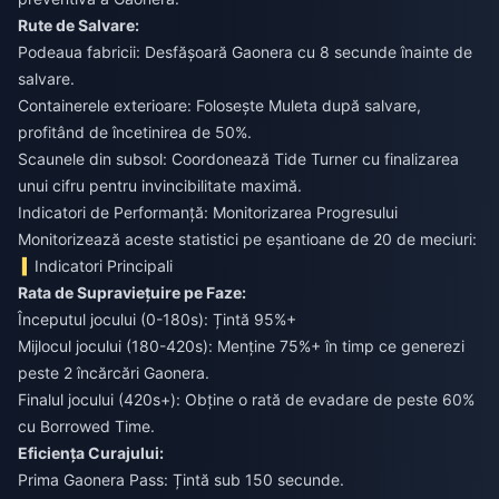
Rute de Salvare:
Podeaua fabricii: Desfășoară Gaonera cu 8 secunde înainte de
salvare.
Containerele exterioare: Folosește Muleta după salvare,
profitând de încetinirea de 50%.
Scaunele din subsol: Coordonează Tide Turner cu finalizarea
unui cifru pentru invincibilitate maximă.
Indicatori de Performanță: Monitorizarea Progresului
Monitorizează aceste statistici pe eșantioane de 20 de meciuri:
Indicatori Principali
Rata de Supraviețuire pe Faze:
Începutul jocului (0-180s): Țintă 95%+
Mijlocul jocului (180-420s): Menține 75%+ în timp ce generezi
peste 2 încărcări Gaonera.
Finalul jocului (420s+): Obține o rată de evadare de peste 60%
cu Borrowed Time.
Eficiența Curajului:
Prima Gaonera Pass: Țintă sub 150 secunde.