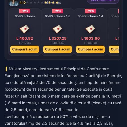
4.10
968 vândut
-22%
-22%
-22%
-22%
6590 Echoes
6590 Echoes * 8
6590 Echoes * 4
6590 Echo
L 400.92
L 3207.25
L 1603.60
L 801
L 512.33
L 4098.62
L 2049.31
L 1024
Cumpără acum
Cumpără acum
Cumpără acum
Cumpără
Muleta Mastery: Instrumentul Principal de Confruntare
Funcționează pe un sistem de încărcare cu 2 unități de Energie,
cu o durată inițială de 70 de secunde și un timp de reîncărcare
(cooldown) de 11 secunde per unitate. Se execută în două
faze: un salt (dash) de 6 metri care se extinde până la 10 metri
(16 metri în total), urmat de o lovitură circulară (cleave) cu rază
de 2,5 metri, care durează 0,6 secunde.
Lovitura aplică o reducere de 50% a vitezei de mișcare a
vânătorului timp de 2,5 secunde (de la 4,6 m/s la 2,3 m/s),