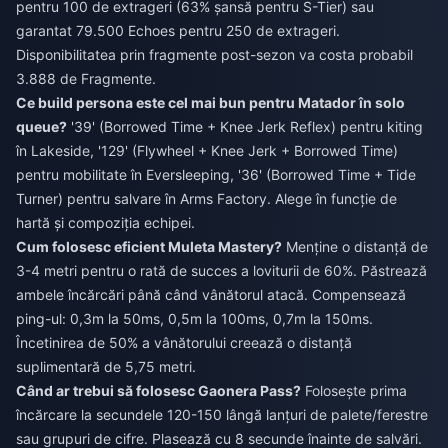
pentru 100 de extrageri (63% șansă pentru S-Tier) sau
garantat 79.500 Echoes pentru 250 de extrageri.
Disponibilitatea prin fragmente post-sezon va costa probabil
3.888 de Fragmente.
Ce build persona este cel mai bun pentru Matador în solo
queue?
'39' (Borrowed Time + Knee Jerk Reflex) pentru kiting
în Lakeside, '129' (Flywheel + Knee Jerk + Borrowed Time)
pentru mobilitate în Eversleeping, '36' (Borrowed Time + Tide
Turner) pentru salvare în Arms Factory. Alege în funcție de
hartă și compoziția echipei.
Cum folosesc eficient Muleta Mastery?
Menține o distanță de
3-4 metri pentru o rată de succes a loviturii de 60%. Păstrează
ambele încărcări până când vânătorul atacă. Compensează
ping-ul: 0,3m la 50ms, 0,5m la 100ms, 0,7m la 150ms.
Încetinirea de 50% a vânătorului creează o distanță
suplimentară de 5,75 metri.
Când ar trebui să folosesc Gaonera Pass?
Folosește prima
încărcare la secundele 120-150 lângă lanțuri de palete/ferestre
sau grupuri de cifre. Plasează cu 8 secunde înainte de salvări.