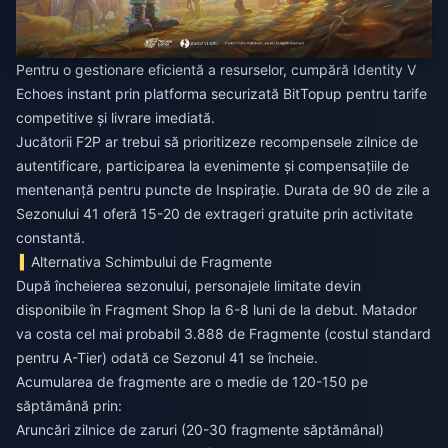
Pentru o gestionare eficientă a resurselor,
cumpără Identity V
Echoes instant
prin platforma securizată BitTopup pentru tarife
competitive și livrare imediată.
Jucătorii F2P ar trebui să prioritizeze recompensele zilnice de
autentificare, participarea la evenimente și compensațiile de
mentenanță pentru puncte de Inspirație. Durata de 90 de zile a
Sezonului 41 oferă 15-20 de extrageri gratuite prin activitate
constantă.
Alternativa Schimbului de Fragmente
După încheierea sezonului, personajele limitate devin
disponibile în Fragment Shop la 6-8 luni de la debut. Matador
va costa cel mai probabil 3.888 de Fragmente (costul standard
pentru A-Tier) odată ce Sezonul 41 se încheie.
Acumularea de fragmente are o medie de 120-150 pe
săptămână prin:
Aruncări zilnice de zaruri (20-30 fragmente săptămânal)