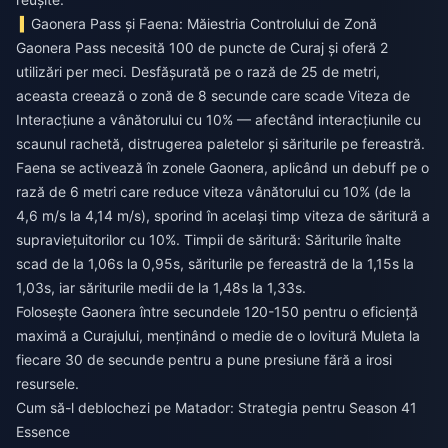
Gaonera Pass și Faena: Măiestria Controlului de Zonă
Gaonera Pass necesită 100 de puncte de Curaj și oferă 2
utilizări per meci. Desfășurată pe o rază de 25 de metri,
aceasta creează o zonă de 8 secunde care scade Viteza de
Interacțiune a vânătorului cu 10% — afectând interacțiunile cu
scaunul rachetă, distrugerea paletelor și săriturile pe fereastră.
Faena se activează în zonele Gaonera, aplicând un debuff pe o
rază de 6 metri care reduce viteza vânătorului cu 10% (de la
4,6 m/s la 4,14 m/s), sporind în același timp viteza de săritură a
supraviețuitorilor cu 10%. Timpii de săritură: Săriturile înalte
scad de la 1,06s la 0,95s, săriturile pe fereastră de la 1,15s la
1,03s, iar săriturile medii de la 1,48s la 1,33s.
Folosește Gaonera între secundele 120-150 pentru o eficiență
maximă a Curajului, menținând o medie de o lovitură Muleta la
fiecare 30 de secunde pentru a pune presiune fără a irosi
resursele.
Cum să-l deblochezi pe Matador: Strategia pentru Season 41
Essence