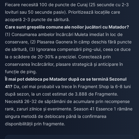
Fiecare necesită 100 de puncte de Curaj (25 secunde cu 2-3
lovituri sau 50 secunde pasiv). Prioritizează locațiile care
acoperă 2-3 puncte de săritură.
Care sunt greșelile comune ale noilor jucători cu Matador?
(1) Consumarea ambelor încărcări Muleta imediat în loc de
conservare, (2) Plasarea Gaonera în câmp deschis fără puncte
de săritură, (3) Ignorarea compensării ping-ului, ceea ce duce
la o scădere de 20-30% a preciziei. Corectează prin
conservarea încărcărilor, plasare strategică și anticipare în
funcție de ping.
Îl mai pot debloca pe Matador după ce se termină Sezonul
41?
Da, cel mai probabil va trece în Fragment Shop la 6-8 luni
după sezon, la un cost estimat de 3.888 de Fragmente.
Necesită 26-32 de săptămâni de acumulare prin recompense
rank, zaruri zilnice și evenimente. Season 41 Essence 1 rămâne
singura metodă de deblocare până la confirmarea
disponibilității prin fragmente.