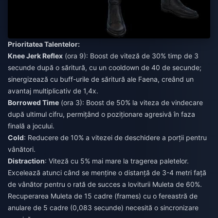
Prioritatea Talentelor:
Knee Jerk Reflex
(ora 9): Boost de viteză de 30% timp de 3
secunde după o săritură, cu un cooldown de 40 de secunde;
sinergizează cu buff-urile de săritură ale Faena, creând un
avantaj multiplicativ de 1,4x.
Borrowed Time
(ora 3): Boost de 50% la viteza de vindecare
după ultimul cifru, permițând o poziționare agresivă în faza
finală a jocului.
Cold
: Reducere de 10% a vitezei de deschidere a porții pentru
vânători.
Distraction
: Viteză cu 5% mai mare la tragerea paletelor.
Excelează atunci când se menține o distanță de 3-4 metri față
de vânător pentru o rată de succes a loviturii Muleta de 60%.
Recuperarea Muleta de 15 cadre (frames) cu o fereastră de
anulare de 5 cadre (0,083 secunde) necesită o sincronizare