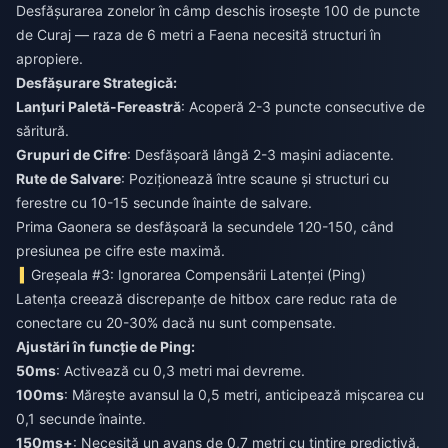
Desfășurarea zonelor în câmp deschis irosește 100 de puncte
de Curaj — raza de 6 metri a Faena necesită structuri în
apropiere.
Desfășurare Strategică:
Lanțuri Paletă-Fereastră
: Acoperă 2-3 puncte consecutive de
săritură.
Grupuri de Cifre
: Desfășoară lângă 2-3 mașini adiacente.
Rute de Salvare
: Poziționează între scaune și structuri cu
ferestre cu 10-15 secunde înainte de salvare.
Prima Gaonera se desfășoară la secundele 120-150, când
presiunea pe cifre este maximă.
Greșeala #3: Ignorarea Compensării Latenței (Ping)
Latența creează discrepanțe de hitbox care reduc rata de
conectare cu 20-30% dacă nu sunt compensate.
Ajustări în funcție de Ping:
50ms
: Activează cu 0,3 metri mai devreme.
100ms
: Mărește avansul la 0,5 metri, anticipează mișcarea cu
0,1 secunde înainte.
150ms+
: Necesită un avans de 0,7 metri cu țintire predictivă.