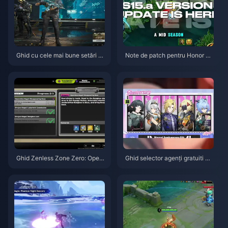
Ghid cu cele mai bune setări p
Note de patch pentru Honor of
entru Delta Force | August 202
Kings S15.a | August 2026
6
Ghid Zenless Zone Zero: Opera
Ghid selector agenți gratuiti ZZ
țiunea Covrig | August 2026
Z 3.1 | August 2026