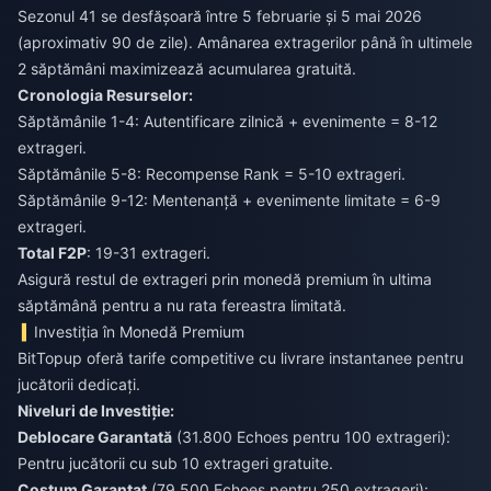
Sezonul 41 se desfășoară între 5 februarie și 5 mai 2026
(aproximativ 90 de zile). Amânarea extragerilor până în ultimele
2 săptămâni maximizează acumularea gratuită.
Cronologia Resurselor:
Săptămânile 1-4: Autentificare zilnică + evenimente = 8-12
extrageri.
Săptămânile 5-8: Recompense Rank = 5-10 extrageri.
Săptămânile 9-12: Mentenanță + evenimente limitate = 6-9
extrageri.
Total F2P
: 19-31 extrageri.
Asigură restul de extrageri prin monedă premium în ultima
săptămână pentru a nu rata fereastra limitată.
Investiția în Monedă Premium
BitTopup oferă tarife competitive cu livrare instantanee pentru
jucătorii dedicați.
Niveluri de Investiție:
Deblocare Garantată
(31.800 Echoes pentru 100 extrageri):
Pentru jucătorii cu sub 10 extrageri gratuite.
Costum Garantat
(79.500 Echoes pentru 250 extrageri):