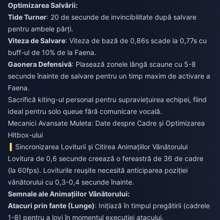
Optimizarea Salvării:
Tide Turner
: 20 de secunde de invincibilitate după salvare
pentru ambele părți.
Viteza de Salvare
: Viteza de bază de 0,86s scade la 0,77s cu
buff-ul de 10% de la Faena.
Gaonera Defensivă
: Plasează zonele lângă scaune cu 5-8
secunde înainte de salvare pentru un timp maxim de activare a
Faena.
Sacrifică kiting-ul personal pentru supraviețuirea echipei, fiind
ideal pentru solo queue fără comunicare vocală.
Mecanici Avansate Muleta: Date despre Cadre și Optimizarea
Hitbox-ului
Sincronizarea Loviturii și Citirea Animațiilor Vânătorului
Lovitura de 0,6 secunde creează o fereastră de 36 de cadre
(la 60fps). Loviturile reușite necesită anticiparea poziției
vânătorului cu 0,3-0,4 secunde înainte.
Semnale ale Animațiilor Vânătorului:
Atacuri prin fante (Lunge)
: Inițiază în timpul pregătirii (cadrele
1-8) pentru a lovi în momentul execuției atacului.