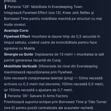
precisă.
Persona '129': Mobilitate în Eversleeping Town
Integrează Flywheel Effect (ora 12), Knee Jerk Reflex și
Borrowed Time pentru mobilitate maximă pe structuri cu mai
multe niveluri.
Avantaje Core:
Flywheel Effect
: Imunitate la daune timp de 0,5 secunde în
timpul saltului, creând cadre de invincibilitate pentru faze
agresive cu Muleta.
Sinergie cu Quite
: Deplasarea de 13 metri + imunitatea la salt
permit generarea riscantă de Curaj.
Mobilitate Verticală
: Diferențele de nivel din Eversleeping
maximizează repoziționarea prin Flywheel.
Este necesară compensarea latenței (ping) — 50ms necesită
activare cu 0,3 metri mai devreme, 100ms necesită 0,5 metri,
iar 150ms necesită o ajustare de 0,7 metri.
Persona '36': Salvare în Arms Factory
Prioritizează suportul echipei prin Borrowed Time și Tide Turner
(ora 6) pentru poziții centralizate ale scaunelor rachetă.