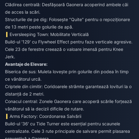
Clădirea centrală: Desfășoară Gaonera acoperind ambele căi
de acces la scări.
Structurile de pe dig: Folosește "Quite" pentru o repoziționare
de 13 metri peste golurile de apă.
Eversleeping Town: Mobilitate Verticală
Build-ul '129' cu Flywheel Effect pentru faze verticale agresive.
Cele 23 de ferestre creează o valoare imensă pentru Knee
Jerk.
Avantaje de Elevare:
Biserica de sus: Muleta lovește prin golurile din podea în timp
ce vânătorul urcă.
Criptele din cimitir: Coridoarele strâmte garantează lovituri la o
distanță de 2 metri.
Conacul central: Zonele Gaonera care acoperă scările forțează
vânătorul să ia decizii dificile de rutare.
Arms Factory: Coordonarea Salvării
Build-ul '36' cu Tide Turner este esențial pentru scaunele
centralizate. Cele 3 rute principale de salvare permit plasarea
preventivă a Gaonera.