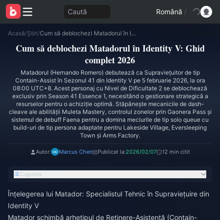
Caută
Română
/
Acasă
/
Știri
/
Cum să deblochezi Matadorul în Identity V: Ghid complet 2026
Cum să deblochezi Matadorul în Identity V: Ghid
complet 2026
Matadorul (Hernando Romero) debutează ca Supraviețuitor de tip
Contain-Assist în Sezonul 41 din Identity V pe 5 februarie 2026, la ora
08:00 UTC+8. Acest personaj cu Nivel de Dificultate 2 se deblochează
exclusiv prin Season 41 Essence 1, necesitând o gestionare strategică a
resurselor pentru o achiziție optimă. Stăpânește mecanicile de dash-
cleave ale abilității Muleta Mastery, controlul zonelor prin Gaonera Pass și
sistemul de debuff Faena pentru a domina meciurile de tip solo queue cu
build-uri de tip persona adaptate pentru Lakeside Village, Eversleeping
Town și Arms Factory.
Autor:
Marcus Chen
Publicat la:
2026/02/07
12 min citit
Cuprins
Înțelegerea lui Matador: Specialistul Tehnic în Supraviețuire din
Identity V
Matador schimbă arhetipul de Reținere-Asistență (Contain-