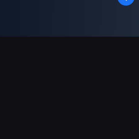
Asistență Plăți
Partener
Genshin Impact Wiki
Honkai: Star Rail WIKI
Zenless Zone Zero WIKI
PUBG Mobile WIKI
BitTopup News