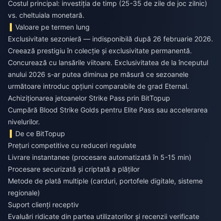
Costul principal: investiția de timp (25-35 de zile de joc zilnic)
vs. cheltuiala monetară.
Valoare pe termen lung
Exclusivitate sezonieră — indisponibilă după 26 februarie 2026.
Creează prestigiu în colecție și exclusivitate permanentă.
Concurează cu lansările viitoare. Exclusivitatea de la începutul
anului 2026 s-ar putea diminua pe măsură ce sezoanele
următoare introduc opțiuni comparabile de grad Eternal.
Achiziționarea jetoanelor Strike Pass prin BitTopup
Cumpără Blood Strike Golds
pentru Elite Pass sau accelerarea
nivelurilor.
De ce BitTopup
Prețuri competitive cu reduceri regulate
Livrare instantanee (procesare automatizată în 5-15 min)
Procesare securizată și criptată a plăților
Metode de plată multiple (carduri, portofele digitale, sisteme
regionale)
Suport clienți receptiv
Evaluări ridicate din partea utilizatorilor și recenzii verificate