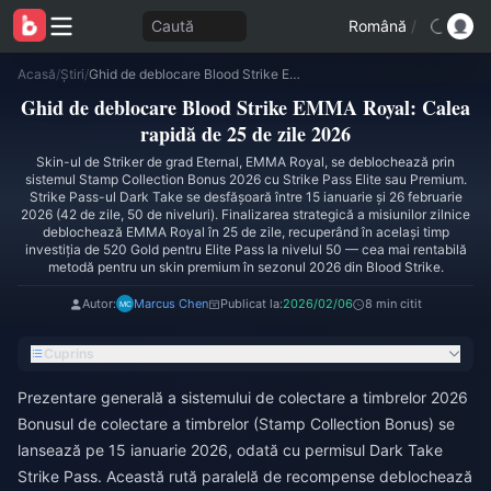
Caută
Română
/
Acasă
/
Știri
/
Ghid de deblocare Blood Strike EMMA Royal: Calea rapidă de 25 de zile 2026
Ghid de deblocare Blood Strike EMMA Royal: Calea
rapidă de 25 de zile 2026
Skin-ul de Striker de grad Eternal, EMMA Royal, se deblochează prin
sistemul Stamp Collection Bonus 2026 cu Strike Pass Elite sau Premium.
Strike Pass-ul Dark Take se desfășoară între 15 ianuarie și 26 februarie
2026 (42 de zile, 50 de niveluri). Finalizarea strategică a misiunilor zilnice
deblochează EMMA Royal în 25 de zile, recuperând în același timp
investiția de 520 Gold pentru Elite Pass la nivelul 50 — cea mai rentabilă
metodă pentru un skin premium în sezonul 2026 din Blood Strike.
Autor:
Marcus Chen
Publicat la:
2026/02/06
8 min citit
Cuprins
Prezentare generală a sistemului de colectare a timbrelor 2026
Bonusul de colectare a timbrelor (Stamp Collection Bonus) se
lansează pe 15 ianuarie 2026, odată cu permisul Dark Take
Strike Pass. Această rută paralelă de recompense deblochează