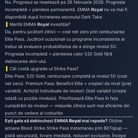
Nu. Progresul se resetează pe 26 februarie 2026. Progresia
incompletă = pierdere permanentă. EMMA
Royal
nu va mai fi
disponibilă după încheierea sezonului Dark Take.
Merită EMMA
Royal
investiția?
Da, pentru jucătorii zilnici — cost net zero prin rambursarea
Elite Pass. Jucătorii ocazionali cu programe inconsistente ar
trebui să evalueze probabilitatea de a atinge nivelul 50.
Progresia incompletă = pierderea celor 520 Gold fără
deblocarea skin-ului.
Cât costă upgrade-ul Strike Pass?
Elite Pass: 520 Gold, rambursare completă la nivelul 50 (cost
net zero). Premium Pass: Beneficii Elite + creșteri de nivel (preț
variabil). Achiziții individuale de niveluri: Gold variabil (crește
odată cu poziția nivelului). Prioritizează Elite Pass în fața
cumpărării de niveluri — misiunile zilnice sunt mai eficiente din
punct de vedere al costurilor.
Ești gata să deblochezi EMMA
Royal
mai repede?
Obține
jetoane Blood Strike Strike Pass instantaneu prin BitTopup —
plată securizată, livrare imediată, reduceri exclusive. Începe