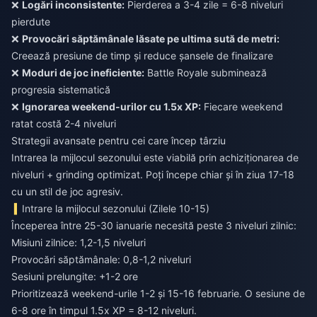
❌
Logări inconsistente:
Pierderea a 3-4 zile = 6-8 niveluri
pierdute
❌
Provocări săptămânale lăsate pe ultima sută de metri:
Creează presiune de timp și reduce șansele de finalizare
❌
Moduri de joc ineficiente:
Battle Royale subminează
progresia sistematică
❌
Ignorarea weekend-urilor cu 1.5x XP:
Fiecare weekend
ratat costă 2-4 niveluri
Strategii avansate pentru cei care încep târziu
Intrarea la mijlocul sezonului este viabilă prin achiziționarea de
niveluri + grinding optimizat. Poți începe chiar și în ziua 17-18
cu un stil de joc agresiv.
Intrare la mijlocul sezonului (Zilele 10-15)
Începerea între 25-30 ianuarie necesită peste 3 niveluri zilnic:
Misiuni zilnice: 1,2-1,5 niveluri
Provocări săptămânale: 0,8-1,2 niveluri
Sesiuni prelungite: +1-2 ore
Prioritizează weekend-urile 1-2 și 15-16 februarie. O sesiune de
6-8 ore în timpul 1.5x XP = 8-12 niveluri.