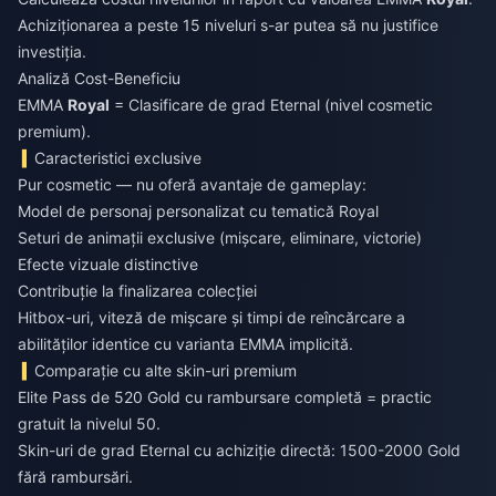
Achiziționarea a peste 15 niveluri s-ar putea să nu justifice
investiția.
Analiză Cost-Beneficiu
EMMA
Royal
= Clasificare de grad Eternal (nivel cosmetic
premium).
Caracteristici exclusive
Pur cosmetic — nu oferă avantaje de gameplay:
Model de personaj personalizat cu tematică Royal
Seturi de animații exclusive (mișcare, eliminare, victorie)
Efecte vizuale distinctive
Contribuție la finalizarea colecției
Hitbox-uri, viteză de mișcare și timpi de reîncărcare a
abilităților identice cu varianta EMMA implicită.
Comparație cu alte skin-uri premium
Elite Pass de 520 Gold cu rambursare completă = practic
gratuit la nivelul 50.
Skin-uri de grad Eternal cu achiziție directă: 1500-2000 Gold
fără rambursări.