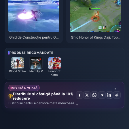
Ghid de Construcție pentru Od
Ghid Honor of Kings Daji: Top 1
ette: Cele mai bune arme, artef
0 Trucuri | August 2026
acte și echipe | August 2026
PRODUSE RECOMANDATE
Blood Strike
Identity V
Honor of
Kings
OFERTĂ LIMITATĂ
Distribuie și câștigă până la 10%
reducere
Distribuie pentru a debloca roata norocoasă.