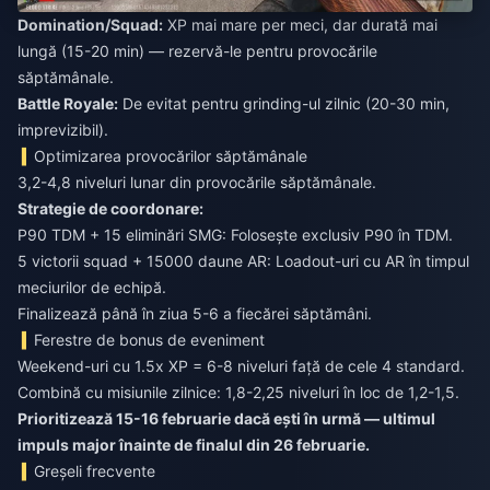
Domination/Squad:
XP mai mare per meci, dar durată mai
lungă (15-20 min) — rezervă-le pentru provocările
săptămânale.
Battle Royale:
De evitat pentru grinding-ul zilnic (20-30 min,
imprevizibil).
Optimizarea provocărilor săptămânale
3,2-4,8 niveluri lunar din provocările săptămânale.
Strategie de coordonare:
P90 TDM + 15 eliminări SMG: Folosește exclusiv P90 în TDM.
5 victorii squad + 15000 daune AR: Loadout-uri cu AR în timpul
meciurilor de echipă.
Finalizează până în ziua 5-6 a fiecărei săptămâni.
Ferestre de bonus de eveniment
Weekend-uri cu 1.5x XP = 6-8 niveluri față de cele 4 standard.
Combină cu misiunile zilnice: 1,8-2,25 niveluri în loc de 1,2-1,5.
Prioritizează 15-16 februarie dacă ești în urmă — ultimul
impuls major înainte de finalul din 26 februarie.
Greșeli frecvente