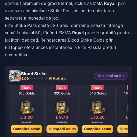
conținut premium de grad Eternal, inclusiv EMMA
Royal
, prin
avansarea în nivelurile Strike Pass, în loc de colectarea
separată a monedei de joc.
Elite Strike Pass costă 520 Gold, dar rambursează întreaga
sumă la nivelul 50, făcând EMMA
Royal
practic gratuită pentru
jucătorii dedicați.
Reîncărcarea Blood Strike Golds
prin
BitTopup oferă acces instantaneu la Elite Pass la prețuri
competitive.
Blood Strike
Vezi mai mult ›
4.09
766 vândut
-43%
-43%
-43%
-43
105 Golds
320 Golds
540 Golds
1100 Go
L 3.20
L 9.70
L 16.20
L 32.
L 5.64
L 16.99
L 28.35
L 56.7
Cumpără acum
Cumpără acum
Cumpără acum
Cumpără