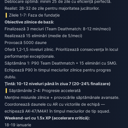
Deblocare optimă: minim 25 de zile cu eficiență perfectă.
Realist: 28-32 de zile pentru majoritatea jucătorilor.
Zilele 1-7: Faza de fundație
Obiective zilnice de bază:
Finalizează 3 meciuri (Team Deathmatch: 8-12 min/meci)
Realizează 15 eliminări (medie de 5/meci)
Provoacă 5000 daune
Oferă 1,2-1,5 niveluri zilnic. Prioritizează consecvența în locul
performanței excepționale.
Săptămâna 1: P90 Team Deathmatch + 15 eliminări cu SMG.
Echipează P90 în timpul meciurilor zilnice pentru progres
dublu.
Țintă: 10-12 niveluri până în ziua 7 (20-24% finalizare)
Săptămânile 2-4: Progresie accelerată
Menține misiunile zilnice + provocările săptămânale avansate.
Coordonează daunele cu AR cu victoriile de echipă —
echipează AK-47/M4A1 în timpul meciurilor de tip squad.
Weekend-uri cu 1.5x XP (accelerare critică):
18-19 ianuarie