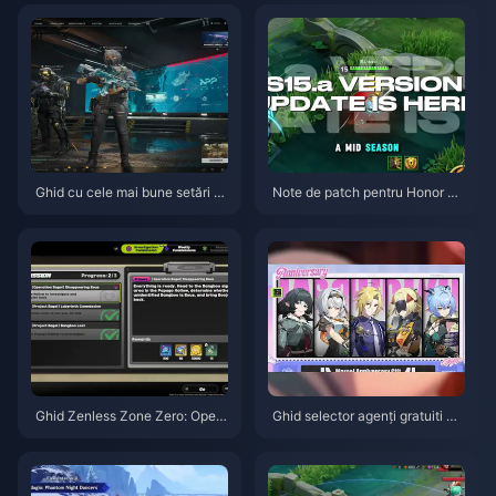
Ghid cu cele mai bune setări p
Note de patch pentru Honor of
entru Delta Force | August 202
Kings S15.a | August 2026
6
Ghid Zenless Zone Zero: Opera
Ghid selector agenți gratuiti ZZ
țiunea Covrig | August 2026
Z 3.1 | August 2026