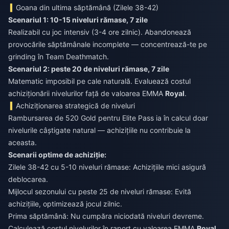
Goana din ultima săptămână (Zilele 38-42)
Scenariul 1: 10-15 niveluri rămase, 7 zile
Realizabil cu joc intensiv (3-4 ore zilnic). Abandonează
provocările săptămânale incomplete — concentrează-te pe
grinding în Team Deathmatch.
Scenariul 2: peste 20 de niveluri rămase, 7 zile
Matematic imposibil pe cale naturală. Evaluează costul
achiziționării nivelurilor față de valoarea EMMA
Royal
.
Achiziționarea strategică de niveluri
Rambursarea de 520 Gold pentru Elite Pass ia în calcul doar
nivelurile câștigate natural — achizițiile nu contribuie la
aceasta.
Scenarii optime de achiziție:
Zilele 38-42 cu 5-10 niveluri rămase: Achizițiile mici asigură
deblocarea.
Mijlocul sezonului cu peste 25 de niveluri rămase: Evită
achizițiile, optimizează jocul zilnic.
Prima săptămână: Nu cumpăra niciodată niveluri devreme.
Calculează costul nivelurilor în raport cu valoarea EMMA
Royal
.