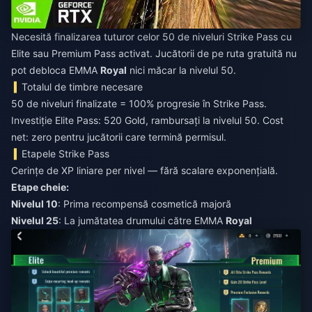
Necesită finalizarea tuturor celor 50 de niveluri Strike Pass cu
Elite sau Premium Pass activat. Jucătorii de pe ruta gratuită nu
pot debloca EMMA
Royal
nici măcar la nivelul 50.
Totalul de timbre necesare
50 de niveluri finalizate = 100% progresie în Strike Pass.
Investiție Elite Pass: 520 Gold, rambursați la nivelul 50. Cost
net: zero pentru jucătorii care termină permisul.
Etapele Strike Pass
Cerințe de XP liniare per nivel — fără scalare exponențială.
Etape cheie:
Nivelul 10
: Prima recompensă cosmetică majoră
Nivelul 25
: La jumătatea drumului către EMMA
Royal