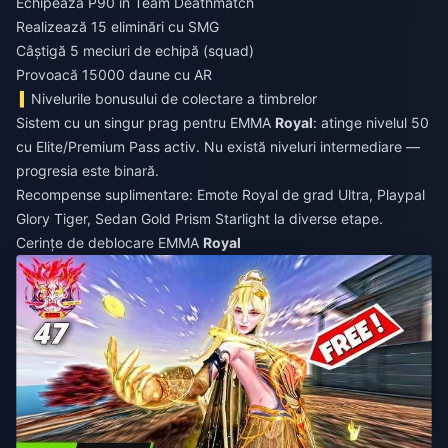
Echipează P90 în Team Deathmatch
Realizează 15 eliminări cu SMG
Câștigă 5 meciuri de echipă (squad)
Provoacă 15000 daune cu AR
Nivelurile bonusului de colectare a timbrelor
Sistem cu un singur prag pentru EMMA
Royal
: atinge nivelul 50
cu Elite/Premium Pass activ. Nu există niveluri intermediare —
progresia este binară.
Recompense suplimentare: Emote Royal de grad Ultra, Playpal
Glory Tiger, Sedan Gold Prism Starlight la diverse etape.
Cerințe de deblocare EMMA
Royal