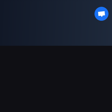
Asistență Plăți
Partener
Genshin Impact Wiki
Honkai: Star Rail WIKI
Zenless Zone Zero WIKI