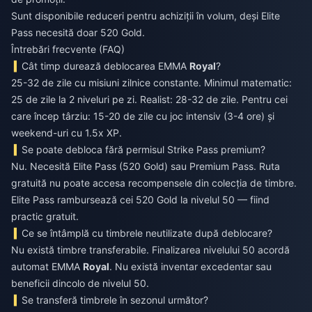
Sunt disponibile reduceri pentru achiziții în volum, deși Elite
Pass necesită doar 520 Gold.
Întrebări frecvente (FAQ)
Cât timp durează deblocarea EMMA
Royal
?
25-32 de zile cu misiuni zilnice constante. Minimul matematic:
25 de zile la 2 niveluri pe zi. Realist: 28-32 de zile. Pentru cei
care încep târziu: 15-20 de zile cu joc intensiv (3-4 ore) și
weekend-uri cu 1.5x XP.
Se poate debloca fără permisul Strike Pass premium?
Nu. Necesită Elite Pass (520 Gold) sau Premium Pass. Ruta
gratuită nu poate accesa recompensele din colecția de timbre.
Elite Pass rambursează cei 520 Gold la nivelul 50 — fiind
practic gratuit.
Ce se întâmplă cu timbrele neutilizate după deblocare?
Nu există timbre transferabile. Finalizarea nivelului 50 acordă
automat EMMA
Royal
. Nu există inventar excedentar sau
beneficii dincolo de nivelul 50.
Se transferă timbrele în sezonul următor?