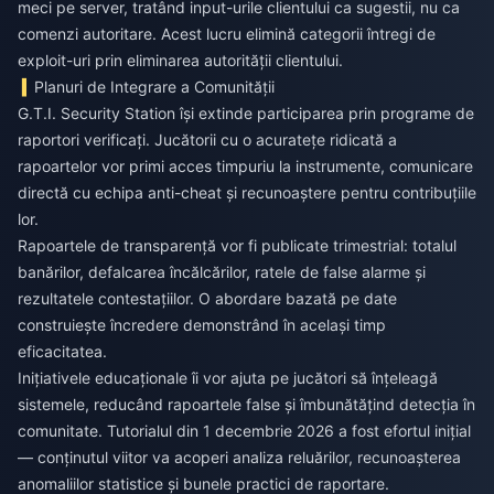
meci pe server, tratând input-urile clientului ca sugestii, nu ca
comenzi autoritare. Acest lucru elimină categorii întregi de
exploit-uri prin eliminarea autorității clientului.
Planuri de Integrare a Comunității
G.T.I. Security Station își extinde participarea prin programe de
raportori verificați. Jucătorii cu o acuratețe ridicată a
rapoartelor vor primi acces timpuriu la instrumente, comunicare
directă cu echipa anti-cheat și recunoaștere pentru contribuțiile
lor.
Rapoartele de transparență vor fi publicate trimestrial: totalul
banărilor, defalcarea încălcărilor, ratele de false alarme și
rezultatele contestațiilor. O abordare bazată pe date
construiește încredere demonstrând în același timp
eficacitatea.
Inițiativele educaționale îi vor ajuta pe jucători să înțeleagă
sistemele, reducând rapoartele false și îmbunătățind detecția în
comunitate. Tutorialul din 1 decembrie 2026 a fost efortul inițial
— conținutul viitor va acoperi analiza reluărilor, recunoașterea
anomaliilor statistice și bunele practici de raportare.