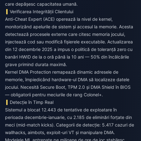
care depășesc capacitatea umană.
Verificarea Integrității Clientului
Anti-Cheat Expert (ACE) operează la nivel de kernel,
monitorizând apelurile de sistem și accesul la memorie. Acesta
detectează procesele externe care citesc memoria jocului,
injectează cod sau modifică fișierele executabile. Actualizarea
din 12 decembrie 2025 a impus o politică de toleranță zero cu
banări HWID de la o oră până la 10 ani — 50% din încălcările
grave primind durata maximă.
Kernel DMA Protection remapează dinamic adresele de
memorie, împiedicând hardware-ul DMA să localizeze datele
jocului. Necesită Secure Boot, TPM 2.0 și DMA Shield în BIOS
— obligatorii pentru meciurile de rang Colonel+.
Detecție în Timp Real
Sistemul a blocat 12.443 de tentative de exploatare în
perioada decembrie-ianuarie, cu 2.185 de eliminări forțate din
meci (mid-match kicks). Categorii de detecție: 5.417 cazuri de
wallhacks, aimbots, exploit-uri VT și manipulare DMA.
Modelele ML antrenate pe milioane de ore de joc stabilesc