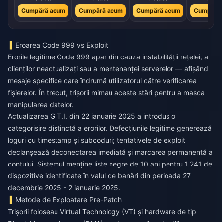
Cumpără acum
Cumpără acum
Cumpără acum
Cumpără
Eroarea Code 999 vs Exploit
Erorile legitime Code 999 apar din cauza instabilității rețelei, a
clienților neactualizați sau a mentenanței serverelor — afișând
mesaje specifice care îndrumă utilizatorul către verificarea
fișierelor. În trecut, trișorii mimau aceste stări pentru a masca
manipularea datelor.
Actualizarea G.T.I. din 22 ianuarie 2025 a introdus o
categorisire distinctă a erorilor. Defecțiunile legitime generează
loguri cu timestamp și subcoduri; tentativele de exploit
declanșează deconectarea imediată și marcarea permanentă a
contului. Sistemul menține liste negre de 10 ani pentru 1.241 de
dispozitive identificate în valul de banări din perioada 27
decembrie 2025 - 2 ianuarie 2025.
Metode de Exploatare Pre-Patch
Trișorii foloseau Virtual Technology (VT) și hardware de tip