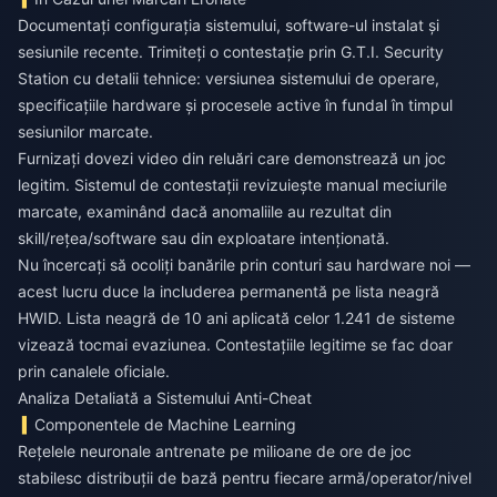
Documentați configurația sistemului, software-ul instalat și
sesiunile recente. Trimiteți o contestație prin G.T.I. Security
Station cu detalii tehnice: versiunea sistemului de operare,
specificațiile hardware și procesele active în fundal în timpul
sesiunilor marcate.
Furnizați dovezi video din reluări care demonstrează un joc
legitim. Sistemul de contestații revizuiește manual meciurile
marcate, examinând dacă anomaliile au rezultat din
skill/rețea/software sau din exploatare intenționată.
Nu încercați să ocoliți banările prin conturi sau hardware noi —
acest lucru duce la includerea permanentă pe lista neagră
HWID. Lista neagră de 10 ani aplicată celor 1.241 de sisteme
vizează tocmai evaziunea. Contestațiile legitime se fac doar
prin canalele oficiale.
Analiza Detaliată a Sistemului Anti-Cheat
Componentele de Machine Learning
Rețelele neuronale antrenate pe milioane de ore de joc
stabilesc distribuții de bază pentru fiecare armă/operator/nivel