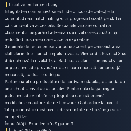
Inițiative pe Termen Lung
Integritatea competitivă se extinde dincolo de detecție la
corectitudinea matchmaking-ului, progresia bazată pe skill și
căi competitive accesibile. Sezoanele viitoare vor rafina
clasamentul, asigurând adversari de nivel corespunzător și
reducând frustrarea care duce la exploatare.
Sistemele de recompense vor pune accent pe demonstrarea
skill-ului în detrimentul timpului investit. Vlinder din Sezonul 8 se
deblochează la nivelul 15 al Battlepass-ului — conținutul viitor
ar putea include provocări de skill care necesită competență
mecanică, nu doar ore de joc.
Parteneriatul cu producătorii de hardware stabilește standarde
anti-cheat la nivel de dispozitiv. Perifericele de gaming ar
putea include verificări criptografice care să prevină
modificările neautorizate de firmware. O abordare la nivelul
întregii industrii ridică nivelul de securitate de bază în jocurile
competitive.
Îmbunătățiți Experiența în Siguranță
Îmbunătățire Legitimă