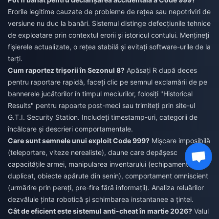
Erorile legitime cauzate de probleme de rețea sau nepotriviri de
versiune nu duc la banări. Sistemul distinge defecțiunile tehnice
de exploatare prin contextul erorii și istoricul contului. Mențineți
fișierele actualizate, o rețea stabilă și evitați software-urile de la
terți.
Cum raportez trișorii în Sezonul 8?
Apăsați R după deces
pentru raportare rapidă, faceți clic pe semnul exclamării de pe
bannerele jucătorilor în timpul meciurilor, folosiți "Historical
Results" pentru rapoarte post-meci sau trimiteți prin site-ul
G.T.I. Security Station. Includeți timestamp-uri, categorii de
încălcare și descrieri comportamentale.
Care sunt semnele unui exploit Code 999?
Mișcare imposibilă
(teleportare, viteze nerealiste), daune care depășesc
capacitățile armei, manipularea inventarului (echipament
duplicat, obiecte apărute din senin), comportament omniscient
(urmărire prin pereți, pre-fire fără informații). Analiza reluărilor
dezvăluie ținta robotică și schimbarea instantanee a țintei.
Cât de eficient este sistemul anti-cheat în martie 2026?
Valul