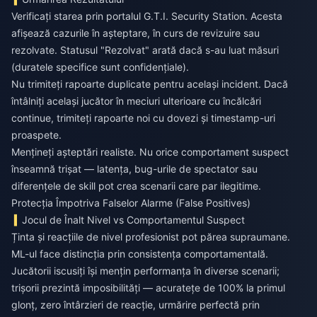
Verificați starea prin portalul G.T.I. Security Station. Acesta
afișează cazurile în așteptare, în curs de revizuire sau
rezolvate. Statusul "Rezolvat" arată dacă s-au luat măsuri
(duratele specifice sunt confidențiale).
Nu trimiteți rapoarte duplicate pentru același incident. Dacă
întâlniți același jucător în meciuri ulterioare cu încălcări
continue, trimiteți rapoarte noi cu dovezi și timestamp-uri
proaspete.
Mențineți așteptări realiste. Nu orice comportament suspect
înseamnă trișat — latența, bug-urile de spectator sau
diferențele de skill pot crea scenarii care par ilegitime.
Protecția Împotriva Falselor Alarme (False Positives)
Jocul de Înalt Nivel vs Comportamentul Suspect
Ținta și reacțiile de nivel profesionist pot părea supraumane.
ML-ul face distincția prin consistența comportamentală.
Jucătorii iscusiți își mențin performanța în diverse scenarii;
trișorii prezintă imposibilități — acuratețe de 100% la primul
glonț, zero întârzieri de reacție, urmărire perfectă prin