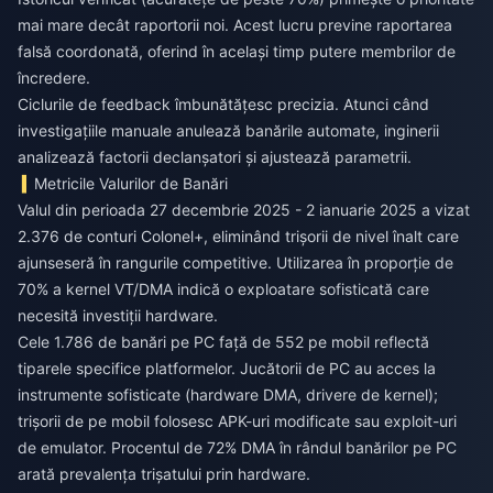
mai mare decât raportorii noi. Acest lucru previne raportarea
falsă coordonată, oferind în același timp putere membrilor de
încredere.
Ciclurile de feedback îmbunătățesc precizia. Atunci când
investigațiile manuale anulează banările automate, inginerii
analizează factorii declanșatori și ajustează parametrii.
Metricile Valurilor de Banări
Valul din perioada 27 decembrie 2025 - 2 ianuarie 2025 a vizat
2.376 de conturi Colonel+, eliminând trișorii de nivel înalt care
ajunseseră în rangurile competitive. Utilizarea în proporție de
70% a kernel VT/DMA indică o exploatare sofisticată care
necesită investiții hardware.
Cele 1.786 de banări pe PC față de 552 pe mobil reflectă
tiparele specifice platformelor. Jucătorii de PC au acces la
instrumente sofisticate (hardware DMA, drivere de kernel);
trișorii de pe mobil folosesc APK-uri modificate sau exploit-uri
de emulator. Procentul de 72% DMA în rândul banărilor pe PC
arată prevalența trișatului prin hardware.