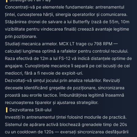
Concentrați-vă pe elementele fundamentale: antrenamentul
țintei, cunoașterea hărții, sinergia operatorilor și comunicarea.
Stăpânirea dronei de salvare a lui Butterfly (rază de 55m, 10m
vizibilitate pentru vindecarea finală) creează avantaje legitime
prin poziționare.
Studiați mecanica armelor. MCX LT trage cu 798 RPM —
calculați lungimea optimă a rafalelor pentru controlul reculului.
Raza efectivă de 12m a lui FS-12 vă indică distanțele optime de
angajare. Cunoștințele mecanice îi separă pe cei iscusiți de cei
mediocri, fără a fi nevoie de exploit-uri.
Dezvoltați-vă simțul jocului prin analiza reluărilor. Revizuiți
decesele identificând greșelile de poziționare, sincronizarea
proastă sau erorile tactice. Îmbunătățirea legitimă înseamnă
recunoașterea tiparelor și ajustarea strategiilor.
Dezvoltarea Skill-ului
Investiți în antrenamentul țintei folosind modurile de practică.
Sistemul de apărare activă blochează grenadele timp de 20s
cu un cooldown de 120s — exersați sincronizarea desfășurării