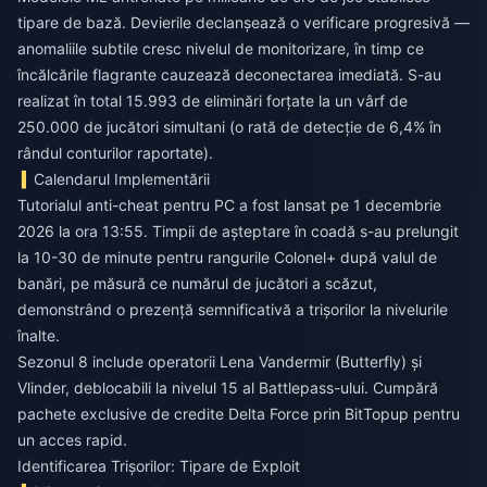
tipare de bază. Devierile declanșează o verificare progresivă —
anomaliile subtile cresc nivelul de monitorizare, în timp ce
încălcările flagrante cauzează deconectarea imediată. S-au
realizat în total 15.993 de eliminări forțate la un vârf de
250.000 de jucători simultani (o rată de detecție de 6,4% în
rândul conturilor raportate).
Calendarul Implementării
Tutorialul anti-cheat pentru PC a fost lansat pe 1 decembrie
2026 la ora 13:55. Timpii de așteptare în coadă s-au prelungit
la 10-30 de minute pentru rangurile Colonel+ după valul de
banări, pe măsură ce numărul de jucători a scăzut,
demonstrând o prezență semnificativă a trișorilor la nivelurile
înalte.
Sezonul 8 include operatorii Lena Vandermir (Butterfly) și
Vlinder, deblocabili la nivelul 15 al Battlepass-ului.
Cumpără
pachete exclusive de credite Delta Force
prin BitTopup pentru
un acces rapid.
Identificarea Trișorilor: Tipare de Exploit