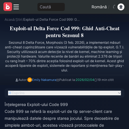
Caută
Română
/
Acasă
/
Știri
/
Exploit-ul Delta Force Cod 999: Ghid Anti-Cheat pentru Sezonul 8
Exploit-ul Delta Force Cod 999: Ghid Anti-Cheat
pentru Sezonul 8
Sezonul 8 Delta Force, Morphosis (3 feb. 2026), a implementat măsuri
anti-cheat cuprinzătoare care vizează vulnerabilitățile de tip exploit. G.T.I.
Security utilizează acum detecție la nivel de kernel, machine learning și
protecții hardware. Valurile recente de banări au eliminat 2.376 de trișori
cu rang înalt – 70% dintre aceștia folosind exploit-uri de kernel. Acest ghid
acoperă tiparele de exploit, sistemele de raportare și menținerea fair-play-
ului.
Autor:
Emily Nakamura
Publicat la:
2026/02/04
19 min citit
Cuprins
Înțelegerea Exploit-ului Code 999
Code 999 se referă la exploit-uri de tip server-client care
manipulează datele despre starea jocului. Spre deosebire de
simplele aimbot-uri, acestea vizează protocoalele de