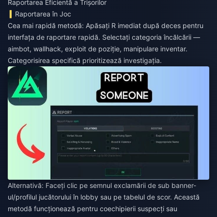
Raportarea Eficientă a Trișorilor
Raportarea în Joc
Cea mai rapidă metodă: Apăsați R imediat după deces pentru
interfața de raportare rapidă. Selectați categoria încălcării —
aimbot, wallhack, exploit de poziție, manipulare inventar.
Categorisirea specifică prioritizează investigația.
Alternativă: Faceți clic pe semnul exclamării de sub banner-
ul/profilul jucătorului în lobby sau pe tabelul de scor. Această
metodă funcționează pentru coechipierii suspecți sau