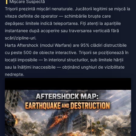
Mișcare Suspectă
Trișorii prezintă mișcări nenaturale. Jucătorii legitimi se mișcă la
viteze definite de operator — schimbările bruște care
depășesc limitele indică teleportarea. Fiți atenți la aparițiile
instantanee după acoperire sau traversarea verticală fără
scări/zipline-uri.
Harta Aftershock (modul Warfare) are 95% clădiri distructibile
cu peste 500 de obiecte interactive. Trișorii se poziționează în
locații imposibile — în interiorul structurilor, sub limitele hărții
sau la înălțimi inaccesibile — obținând unghiuri de vizibilitate
nedrepte.