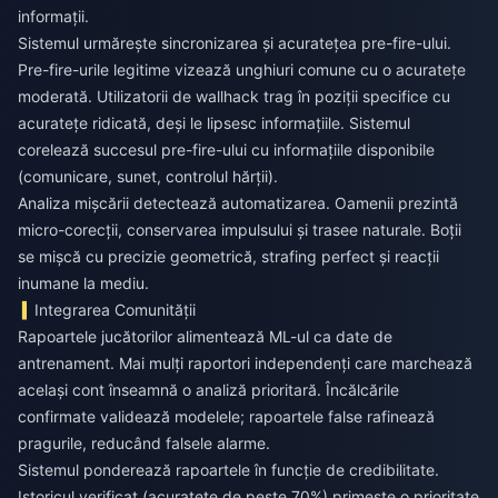
informații.
Sistemul urmărește sincronizarea și acuratețea pre-fire-ului.
Pre-fire-urile legitime vizează unghiuri comune cu o acuratețe
moderată. Utilizatorii de wallhack trag în poziții specifice cu
acuratețe ridicată, deși le lipsesc informațiile. Sistemul
corelează succesul pre-fire-ului cu informațiile disponibile
(comunicare, sunet, controlul hărții).
Analiza mișcării detectează automatizarea. Oamenii prezintă
micro-corecții, conservarea impulsului și trasee naturale. Boții
se mișcă cu precizie geometrică, strafing perfect și reacții
inumane la mediu.
Integrarea Comunității
Rapoartele jucătorilor alimentează ML-ul ca date de
antrenament. Mai mulți raportori independenți care marchează
același cont înseamnă o analiză prioritară. Încălcările
confirmate validează modelele; rapoartele false rafinează
pragurile, reducând falsele alarme.
Sistemul ponderează rapoartele în funcție de credibilitate.
Istoricul verificat (acuratețe de peste 70%) primește o prioritate