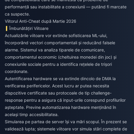
performanță sau instabilitate a conexiunii — putând fi marcate
ca suspecte.
Viitorul Anti-Cheat după Martie 2026
Îmbunătățiri Viitoare
Actualizările viitoare vor extinde sofisticarea ML-ului,
încorporând vectori comportamentali și reducând falsele
alarme. Sistemul va analiza tiparele de comunicare,
comportamentul economic (cheltuirea monedei din joc) și
conexiunile sociale pentru a identifica rețelele de trișori
coordonate.
Autentificarea hardware se va extinde dincolo de DMA la
verificarea perifericelor. Acest lucru ar putea necesita
dispozitive certificate sau protocoale de tip challenge-
response pentru a asigura că input-urile corespund profilurilor
așteptate. Previne automatizarea hardware menținând în
același timp accesibilitatea.
Simularea pe partea de server își va mări scopul. În prezent se
validează lupta; sistemele viitoare vor simula stări complete de