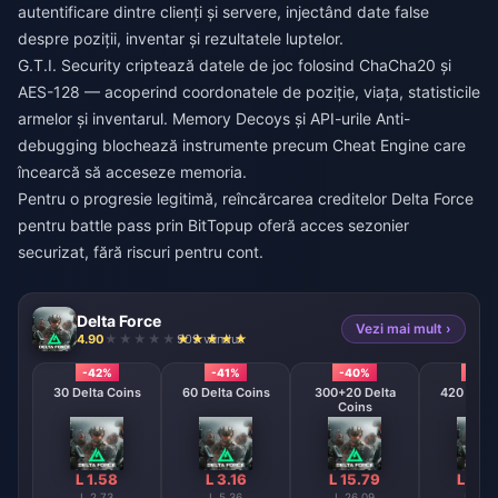
autentificare dintre clienți și servere, injectând date false
despre poziții, inventar și rezultatele luptelor.
G.T.I. Security criptează datele de joc folosind ChaCha20 și
AES-128 — acoperind coordonatele de poziție, viața, statisticile
armelor și inventarul. Memory Decoys și API-urile Anti-
debugging blochează instrumente precum Cheat Engine care
încearcă să acceseze memoria.
Pentru o progresie legitimă,
reîncărcarea creditelor Delta Force
pentru battle pass
prin BitTopup oferă acces sezonier
securizat, fără riscuri pentru cont.
Delta Force
Vezi mai mult ›
4.90
909 vândut
-42%
-41%
-40%
-39
30 Delta Coins
60 Delta Coins
300+20 Delta
420 + 40 
Coins
Coin
L 1.58
L 3.16
L 15.79
L 22.
L 2.73
L 5.36
L 26.09
L 37.4