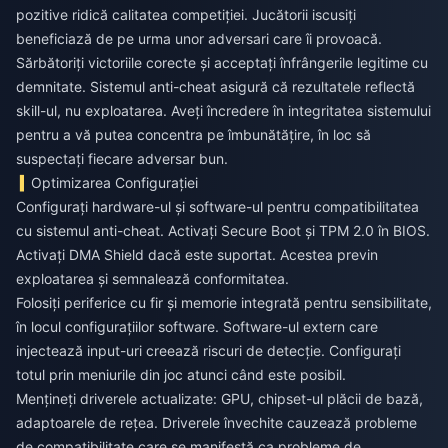
pozitive ridică calitatea competiției. Jucătorii iscusiți
beneficiază de pe urma unor adversari care îi provoacă.
Sărbătoriți victoriile corecte și acceptați înfrângerile legitime cu
demnitate. Sistemul anti-cheat asigură că rezultatele reflectă
skill-ul, nu exploatarea. Aveți încredere în integritatea sistemului
pentru a vă putea concentra pe îmbunătățire, în loc să
suspectați fiecare adversar bun.
Optimizarea Configurației
Configurați hardware-ul și software-ul pentru compatibilitatea
cu sistemul anti-cheat. Activați Secure Boot și TPM 2.0 în BIOS.
Activați DMA Shield dacă este suportat. Acestea previn
exploatarea și semnalează conformitatea.
Folosiți periferice cu fir și memorie integrată pentru sensibilitate,
în locul configurațiilor software. Software-ul extern care
injectează input-uri creează riscuri de detecție. Configurați
totul prin meniurile din joc atunci când este posibil.
Mențineți driverele actualizate: GPU, chipset-ul plăcii de bază,
adaptoarele de rețea. Driverele învechite cauzează probleme
de compatibilitate care se manifestă ca probleme de