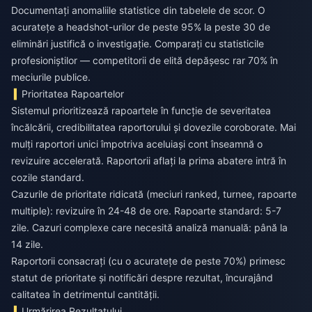
Documentați anomaliile statistice din tabelele de scor. O
acuratețe a headshot-urilor de peste 95% la peste 30 de
eliminări justifică o investigație. Comparați cu statisticile
profesioniștilor — competitorii de elită depășesc rar 70% în
meciurile publice.
Prioritatea Rapoartelor
Sistemul prioritizează rapoartele în funcție de severitatea
încălcării, credibilitatea raportorului și dovezile coroborate. Mai
mulți raportori unici împotriva aceluiași cont înseamnă o
revizuire accelerată. Raportorii aflați la prima abatere intră în
cozile standard.
Cazurile de prioritate ridicată (meciuri ranked, turnee, rapoarte
multiple): revizuire în 24-48 de ore. Rapoarte standard: 5-7
zile. Cazuri complexe care necesită analiză manuală: până la
14 zile.
Raportorii consacrați (cu o acuratețe de peste 70%) primesc
statut de prioritate și notificări despre rezultat, încurajând
calitatea în detrimentul cantității.
Urmărirea Rezultatului