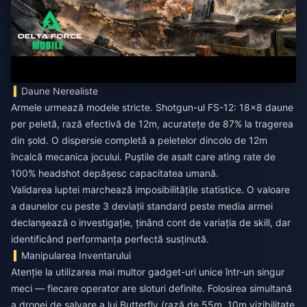
Daune Nerealiste
Armele urmează modele stricte. Shotgun-ul FS-12: 18×8 daune
per peletă, rază efectivă de 12m, acuratețe de 87% la tragerea
din șold. O dispersie completă a peletelor dincolo de 12m
încalcă mecanica jocului. Puștile de asalt care ating rate de
100% headshot depășesc capacitatea umană.
Validarea luptei marchează imposibilitățile statistice. O valoare
a daunelor cu peste 3 deviații standard peste media armei
declanșează o investigație, ținând cont de variația de skill, dar
identificând performanța perfectă susținută.
Manipularea Inventarului
Atenție la utilizarea mai multor gadget-uri unice într-un singur
meci — fiecare operator are sloturi definite. Folosirea simultană
a dronei de salvare a lui Butterfly (rază de 55m, 10m vizibilitate