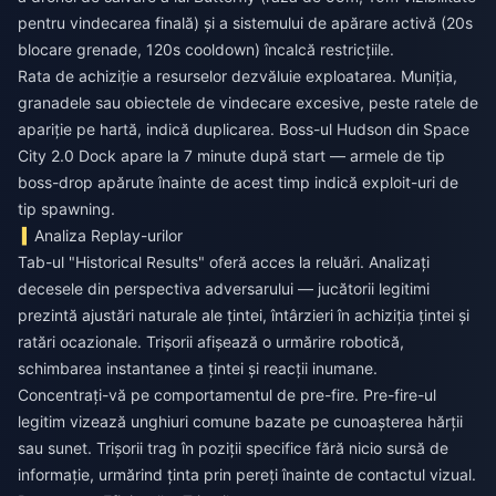
pentru vindecarea finală) și a sistemului de apărare activă (20s
blocare grenade, 120s cooldown) încalcă restricțiile.
Rata de achiziție a resurselor dezvăluie exploatarea. Muniția,
granadele sau obiectele de vindecare excesive, peste ratele de
apariție pe hartă, indică duplicarea. Boss-ul Hudson din Space
City 2.0 Dock apare la 7 minute după start — armele de tip
boss-drop apărute înainte de acest timp indică exploit-uri de
tip spawning.
Analiza Replay-urilor
Tab-ul "Historical Results" oferă acces la reluări. Analizați
decesele din perspectiva adversarului — jucătorii legitimi
prezintă ajustări naturale ale țintei, întârzieri în achiziția țintei și
ratări ocazionale. Trișorii afișează o urmărire robotică,
schimbarea instantanee a țintei și reacții inumane.
Concentrați-vă pe comportamentul de pre-fire. Pre-fire-ul
legitim vizează unghiuri comune bazate pe cunoașterea hărții
sau sunet. Trișorii trag în poziții specifice fără nicio sursă de
informație, urmărind ținta prin pereți înainte de contactul vizual.