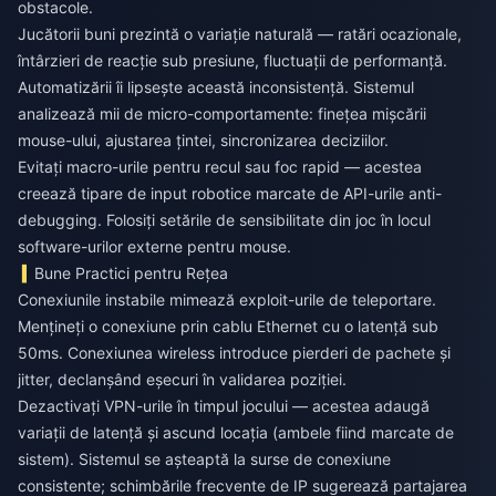
obstacole.
Jucătorii buni prezintă o variație naturală — ratări ocazionale,
întârzieri de reacție sub presiune, fluctuații de performanță.
Automatizării îi lipsește această inconsistență. Sistemul
analizează mii de micro-comportamente: finețea mișcării
mouse-ului, ajustarea țintei, sincronizarea deciziilor.
Evitați macro-urile pentru recul sau foc rapid — acestea
creează tipare de input robotice marcate de API-urile anti-
debugging. Folosiți setările de sensibilitate din joc în locul
software-urilor externe pentru mouse.
Bune Practici pentru Rețea
Conexiunile instabile mimează exploit-urile de teleportare.
Mențineți o conexiune prin cablu Ethernet cu o latență sub
50ms. Conexiunea wireless introduce pierderi de pachete și
jitter, declanșând eșecuri în validarea poziției.
Dezactivați VPN-urile în timpul jocului — acestea adaugă
variații de latență și ascund locația (ambele fiind marcate de
sistem). Sistemul se așteaptă la surse de conexiune
consistente; schimbările frecvente de IP sugerează partajarea