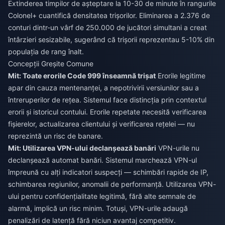
Extinderea timpilor de așteptare la 10-30 de minute în rangurile
Colonel+ cuantifică densitatea trișorilor. Eliminarea a 2.376 de
conturi dintr-un vârf de 250.000 de jucători simultani a creat
întârzieri sesizabile, sugerând că trișorii reprezentau 5-10% din
populația de rang înalt.
Concepții Greșite Comune
Mit: Toate erorile Code 999 înseamnă trișat
Erorile legitime
apar din cauza mentenanței, a nepotrivirii versiunilor sau a
întreruperilor de rețea. Sistemul face distincția prin contextul
erorii și istoricul contului. Erorile repetate necesită verificarea
fișierelor, actualizarea clientului și verificarea rețelei — nu
reprezintă un risc de banare.
Mit: Utilizarea VPN-ului declanșează banări
VPN-urile nu
declanșează automat banări. Sistemul marchează VPN-ul
împreună cu alți indicatori suspecți — schimbări rapide de IP,
schimbarea regiunilor, anomalii de performanță. Utilizarea VPN-
ului pentru confidențialitate legitimă, fără alte semnale de
alarmă, implică un risc minim. Totuși, VPN-urile adaugă
penalizări de latență fără niciun avantaj competitiv.