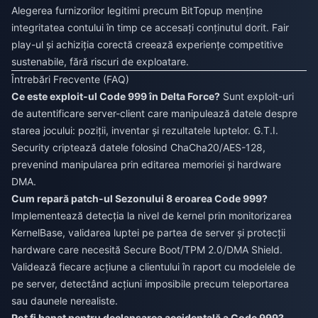
Alegerea furnizorilor legitimi precum BitTopup menține
integritatea contului în timp ce accesați conținutul dorit. Fair
play-ul și achiziția corectă creează experiențe competitive
sustenabile, fără riscuri de exploatare.
Întrebări Frecvente (FAQ)
Ce este exploit-ul Code 999 în Delta Force?
Sunt exploit-uri
de autentificare server-client care manipulează datele despre
starea jocului: poziții, inventar și rezultatele luptelor. G.T.I.
Security criptează datele folosind ChaCha20/AES-128,
prevenind manipularea prin editarea memoriei și hardware
DMA.
Cum repară patch-ul Sezonului 8 eroarea Code 999?
Implementează detecția la nivel de kernel prin monitorizarea
KernelBase, validarea luptei pe partea de server și protecții
hardware care necesită Secure Boot/TPM 2.0/DMA Shield.
Validează fiecare acțiune a clientului în raport cu modelele de
pe server, detectând acțiuni imposibile precum teleportarea
sau daunele nerealiste.
Pot fi banat pentru declanșarea accidentală a Code 999?