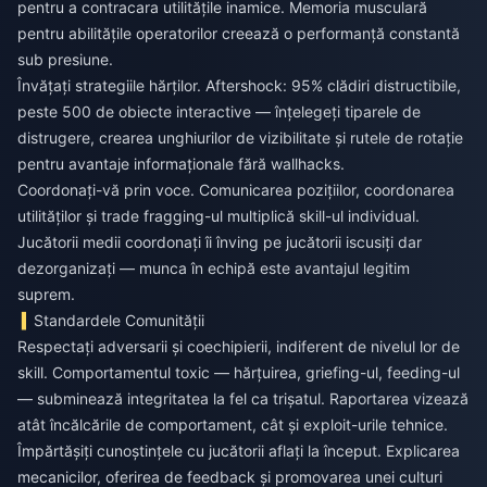
pentru a contracara utilitățile inamice. Memoria musculară
pentru abilitățile operatorilor creează o performanță constantă
sub presiune.
Învățați strategiile hărților. Aftershock: 95% clădiri distructibile,
peste 500 de obiecte interactive — înțelegeți tiparele de
distrugere, crearea unghiurilor de vizibilitate și rutele de rotație
pentru avantaje informaționale fără wallhacks.
Coordonați-vă prin voce. Comunicarea pozițiilor, coordonarea
utilităților și trade fragging-ul multiplică skill-ul individual.
Jucătorii medii coordonați îi înving pe jucătorii iscusiți dar
dezorganizați — munca în echipă este avantajul legitim
suprem.
Standardele Comunității
Respectați adversarii și coechipierii, indiferent de nivelul lor de
skill. Comportamentul toxic — hărțuirea, griefing-ul, feeding-ul
— subminează integritatea la fel ca trișatul. Raportarea vizează
atât încălcările de comportament, cât și exploit-urile tehnice.
Împărtășiți cunoștințele cu jucătorii aflați la început. Explicarea
mecanicilor, oferirea de feedback și promovarea unei culturi