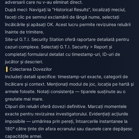
adversarii care nu v-au eliminat direct.
După meci: Navigați la "Historical Results", localizați meciul,
faceți clic pe semnul exclamării de lângă nume, selectați
încălcările și apăsați OK. Acest lucru permite revizuirea reluării
înainte de trimitere.
Site-ul G.T.I. Security Station oferă raportare detaliată pentru
cazuri complexe. Selectați G.T.I. Security > Report și
completați formularul detaliat cu timestamp-uri, ID-uri de
jucător și descrieri.
Colectarea Dovezilor
Includeți detalii specifice: timestamp-uri exacte, categorii de
încălcare și context. Menționați modul de joc, locația pe hartă și
armele folosite. Notați consistența — tiparele susținute au o
greutate mai mare.
Clipuri din reluări oferă dovezi definitive. Marcați momentele
exacte pentru revizuirea investigatorului. Evidențiați acțiunile
imposibile — urmărirea prin pereți, întoarcerile instantanee la
180° către ținte din afara ecranului sau daunele care depășesc
capacitățile armei.