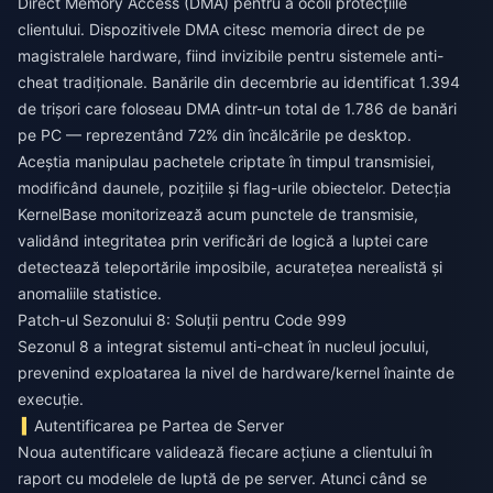
Direct Memory Access (DMA) pentru a ocoli protecțiile
clientului. Dispozitivele DMA citesc memoria direct de pe
magistralele hardware, fiind invizibile pentru sistemele anti-
cheat tradiționale. Banările din decembrie au identificat 1.394
de trișori care foloseau DMA dintr-un total de 1.786 de banări
pe PC — reprezentând 72% din încălcările pe desktop.
Aceștia manipulau pachetele criptate în timpul transmisiei,
modificând daunele, pozițiile și flag-urile obiectelor. Detecția
KernelBase monitorizează acum punctele de transmisie,
validând integritatea prin verificări de logică a luptei care
detectează teleportările imposibile, acuratețea nerealistă și
anomaliile statistice.
Patch-ul Sezonului 8: Soluții pentru Code 999
Sezonul 8 a integrat sistemul anti-cheat în nucleul jocului,
prevenind exploatarea la nivel de hardware/kernel înainte de
execuție.
Autentificarea pe Partea de Server
Noua autentificare validează fiecare acțiune a clientului în
raport cu modelele de luptă de pe server. Atunci când se