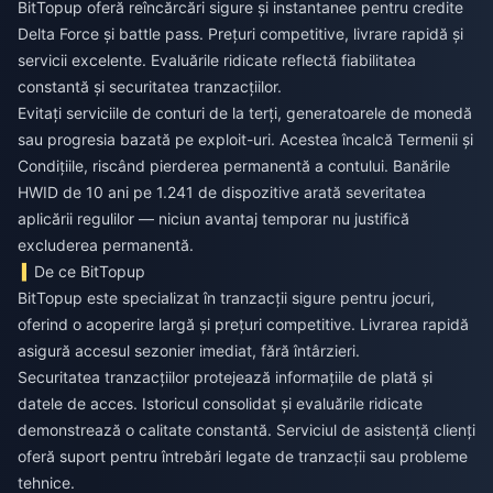
BitTopup oferă reîncărcări sigure și instantanee pentru credite
Delta Force și battle pass. Prețuri competitive, livrare rapidă și
servicii excelente. Evaluările ridicate reflectă fiabilitatea
constantă și securitatea tranzacțiilor.
Evitați serviciile de conturi de la terți, generatoarele de monedă
sau progresia bazată pe exploit-uri. Acestea încalcă Termenii și
Condițiile, riscând pierderea permanentă a contului. Banările
HWID de 10 ani pe 1.241 de dispozitive arată severitatea
aplicării regulilor — niciun avantaj temporar nu justifică
excluderea permanentă.
De ce BitTopup
BitTopup este specializat în tranzacții sigure pentru jocuri,
oferind o acoperire largă și prețuri competitive. Livrarea rapidă
asigură accesul sezonier imediat, fără întârzieri.
Securitatea tranzacțiilor protejează informațiile de plată și
datele de acces. Istoricul consolidat și evaluările ridicate
demonstrează o calitate constantă. Serviciul de asistență clienți
oferă suport pentru întrebări legate de tranzacții sau probleme
tehnice.