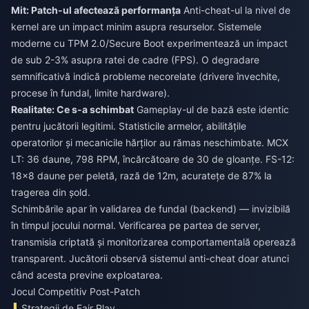
Mit: Patch-ul afectează performanța
Anti-cheat-ul la nivel de
kernel are un impact minim asupra resurselor. Sistemele
moderne cu TPM 2.0/Secure Boot experimentează un impact
de sub 2-3% asupra ratei de cadre (FPS). O degradare
semnificativă indică probleme necorelate (drivere învechite,
procese în fundal, limite hardware).
Realitate: Ce s-a schimbat
Gameplay-ul de bază este identic
pentru jucătorii legitimi. Statisticile armelor, abilitățile
operatorilor și mecanicile hărților au rămas neschimbate. MCX
LT: 36 daune, 798 RPM, încărcătoare de 30 de gloanțe. FS-12:
18×8 daune per peletă, rază de 12m, acuratețe de 87% la
tragerea din șold.
Schimbările apar în validarea de fundal (backend) — invizibilă
în timpul jocului normal. Verificarea pe partea de server,
transmisia criptată și monitorizarea comportamentală operează
transparent. Jucătorii observă sistemul anti-cheat doar atunci
când acesta previne exploatarea.
Jocul Competitiv Post-Patch
Strategii de Fair Play