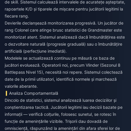
de skill. Sistemul calculează intervalele de acuratețe așteptate,
rapoartele K/D și tiparele de mișcare pentru jucătorii legitimi la
fiecare rang.
Devierile declanșează monitorizarea progresivă. Un jucător de
rang Colonel care atinge brusc statistici de Grandmaster este
monitorizat atent. Sistemul analizează dacă îmbunătățirea este
o dezvoltare naturală (progresie graduală) sau o îmbunătățire
artificială (perfecțiune imediată).
Modelele se actualizează continuu pe măsură ce baza de
jucători evoluează. Operatorii noi, precum Vlinder (Sezonul 8
Battlepass Nivel 15), necesită noi repere. Sistemul colectează
date de la primii utilizatori, identifică normele și marchează
valorile aberante.
Analiza Comportamentală
Dincolo de statistici, sistemul analizează luarea deciziilor și
conștientizarea tactică. Jucătorii legitimi iau decizii bazate pe
informații — verifică colțurile, folosesc sunetul, se rotesc în
funcție de amenințările vizibile. Trișorii dau dovadă de
omnisciență, răspunzând la amenințări din afara sferei lor de