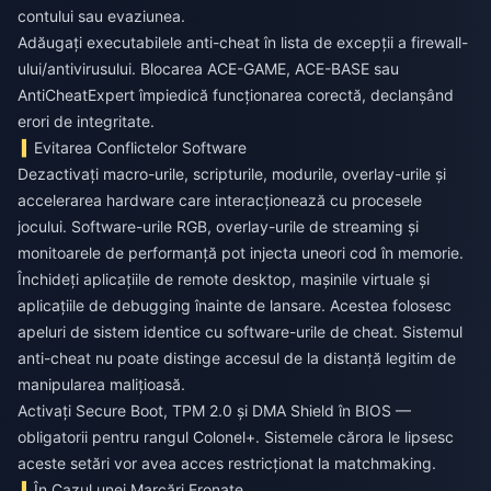
contului sau evaziunea.
Adăugați executabilele anti-cheat în lista de excepții a firewall-
ului/antivirusului. Blocarea ACE-GAME, ACE-BASE sau
AntiCheatExpert împiedică funcționarea corectă, declanșând
erori de integritate.
Evitarea Conflictelor Software
Dezactivați macro-urile, scripturile, modurile, overlay-urile și
accelerarea hardware care interacționează cu procesele
jocului. Software-urile RGB, overlay-urile de streaming și
monitoarele de performanță pot injecta uneori cod în memorie.
Închideți aplicațiile de remote desktop, mașinile virtuale și
aplicațiile de debugging înainte de lansare. Acestea folosesc
apeluri de sistem identice cu software-urile de cheat. Sistemul
anti-cheat nu poate distinge accesul de la distanță legitim de
manipularea malițioasă.
Activați Secure Boot, TPM 2.0 și DMA Shield în BIOS —
obligatorii pentru rangul Colonel+. Sistemele cărora le lipsesc
aceste setări vor avea acces restricționat la matchmaking.
În Cazul unei Marcări Eronate