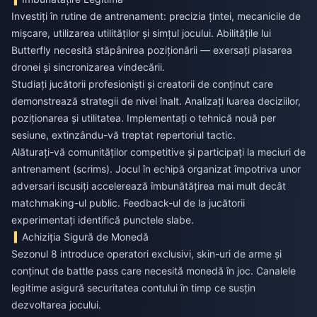
Investiți în rutine de antrenament: precizia țintei, mecanicile de
mișcare, utilizarea utilităților și simțul jocului. Abilitățile lui
Butterfly necesită stăpânirea poziționării — exersați plasarea
dronei și sincronizarea vindecării.
Studiați jucătorii profesioniști și creatorii de conținut care
demonstrează strategii de nivel înalt. Analizați luarea deciziilor,
poziționarea și utilitatea. Implementați o tehnică nouă per
sesiune, extinzându-vă treptat repertoriul tactic.
Alăturați-vă comunităților competitive și participați la meciuri de
antrenament (scrims). Jocul în echipă organizat împotriva unor
adversari iscusiți accelerează îmbunătățirea mai mult decât
matchmaking-ul public. Feedback-ul de la jucătorii
experimentați identifică punctele slabe.
Achiziția Sigură de Monedă
Sezonul 8 introduce operatori exclusivi, skin-uri de arme și
conținut de battle pass care necesită monedă în joc. Canalele
legitime asigură securitatea contului în timp ce susțin
dezvoltarea jocului.